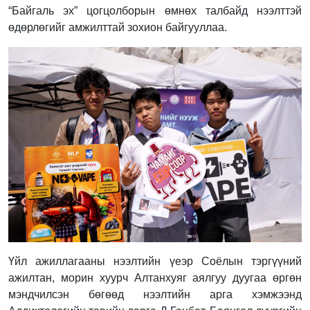
“Байгаль эх” цогцолборын өмнөх талбайд нээлттэй
өдөрлөгийг амжилттай зохион байгууллаа.
Үйл ажиллагааны нээлтийн үеэр Соёлын тэргүүний
ажилтан, морин хуурч Алтанхуяг аялгуу дуугаа өргөн
мэндчилсэн бөгөөд нээлтийн арга хэмжээнд