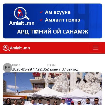
Ам асууна
Амлалт нэхнэ
АРД ТҮМНИЙ ОЙ САНАМЖ
Огноо
Унших
2026-05-29 17:22:05
2 минут 37 секунд