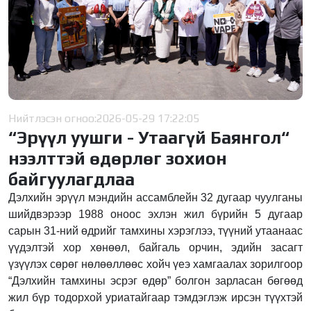
Нийтлэсэн огноо:
2026-05-29 17:22:05
“Эрүүл уушги - Утаагүй Баянгол“
нээлттэй өдөрлөг зохион
байгуулагдлаа
Дэлхийн эрүүл мэндийн ассамблейн 32 дугаар чуулганы
шийдвэрээр 1988 оноос эхлэн жил бүрийн 5 дугаар
сарын 31-ний өдрийг тамхины хэрэглээ, түүний утаанаас
үүдэлтэй хор хөнөөл, байгаль орчин, эдийн засагт
үзүүлэх сөрөг нөлөөллөөс хойч үеэ хамгаалах зорилгоор
“Дэлхийн тамхины эсрэг өдөр” болгон зарласан бөгөөд
жил бүр тодорхой уриатайгаар тэмдэглэж ирсэн түүхтэй