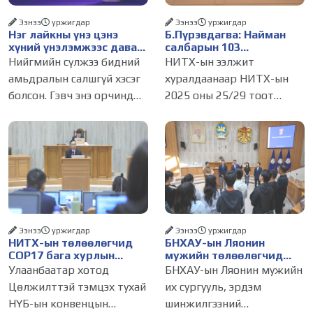
Ээнээ
уржигдар
Ээнээ
уржигдар
Нэг лайкны үнэ цэнэ
Б.Пүрэвдагва: Найман
хүний үнэлэмжээс давах
салбарын 103
болсон уу?
үйлчилгээний
Нийгмийн сүлжээ бидний
НИТХ-ын ээлжит
бүртгэлийг цуцалснаар
амьдралын салшгүй хэсэг
хуралдаанаар НИТХ-ын
бизнес эрхлэхэд таатай
болсон. Гэвч энэ орчинд
2025 оны 25/29 тоот
нөхцөл бүрдэнэ
хүмүүсийн үнэлэмж,
тогтоолоор батлагдсан
амжилт, тэр ч байтугай
журмын зарим хэсгийг
хүний үнэ цэнийг хүртэл
хүчингүй болгож,
лайк, шэйр, дагагчийн
зөвшөөрлийн шинжтэй
тоогоор хэмжих хандлага
103 бүртгэлээс нийслэлийн
газар авч
бизнес эрхлэгчдийг
Ээнээ
уржигдар
Ээнээ
уржигдар
НИТХ-ын төлөөлөгчид
БНХАУ-ын Ляонин
COP17 бага хурлын
мужийн төлөөлөгчид
бэлтгэл ажлын талаар
НИТХ-ын үйл
Улаанбаатар хотод
БНХАУ-ын Ляонин мужийн
мэдээлэл сонслоо
ажиллагаатай
Цөлжилттэй тэмцэх тухай
их сургууль, эрдэм
танилцлаа
НҮБ-ын конвенцын
шинжилгээний