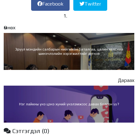
Facebook
Twitter
Өмнөх
Эрүүл мэндийн салбарын нийгмийн баталгаа, цалин хөлсний
шинэчлэлийн хэрэгжилтийг дүгнэв
Дараах
Нэг лайкны үнэ цэнэ хүний үнэлэмжээс давах болсон уу?
Сэтгэгдэл
(0)