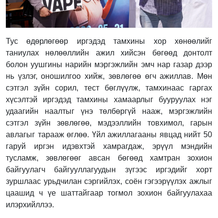
Тус өдөрлөгөөр иргэдэд тамхины хор хөнөөлийг
таниулах нөлөөллийн ажил хийсэн бөгөөд донтолт
болон уушгины нарийн мэргэжлийн эмч нар газар дээр
нь үзлэг, оношилгоо хийж, зөвлөгөө өгч ажиллав. Мөн
сэтгэл зүйн сорил, тест бөглүүлж, тамхинаас гаргах
хүсэлтэй иргэдэд тамхины хамаарлыг бууруулах нэг
удаагийн наалтыг үнэ төлбөргүй нааж, мэргэжлийн
сэтгэл зүйн зөвлөгөө, мэдээллийн товхимол, гарын
авлагыг тарааж өглөө. Үйл ажиллагааны явцад нийт 50
гаруй иргэн идэвхтэй хамрагдаж, эрүүл мэндийн
тусламж, зөвлөгөөг авсан бөгөөд хамтран зохион
байгуулагч байгууллагуудын зүгээс иргэдийг хорт
зуршлаас урьдчилан сэргийлэх, соён гэгээрүүлэх ажлыг
цаашид ч үе шаттайгаар тогмол зохион байгуулахаа
илэрхийллээ.