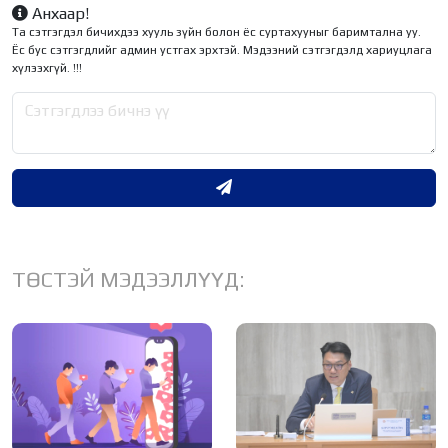
Анхаар!
Та сэтгэгдэл бичихдээ хууль зүйн болон ёс суртахууныг баримтална уу.
Ёс бус сэтгэгдлийг админ устгах эрхтэй. Мэдээний сэтгэгдэлд хариуцлага
хүлээхгүй. !!!
ТӨСТЭЙ МЭДЭЭЛЛҮҮД: