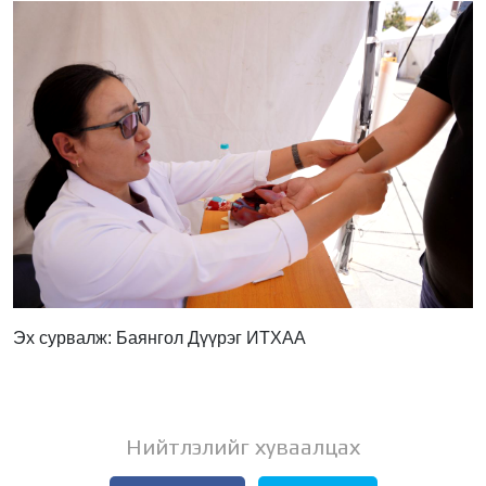
Эх сурвалж: Баянгол Дүүрэг ИТХАА
Нийтлэлийг хуваалцах