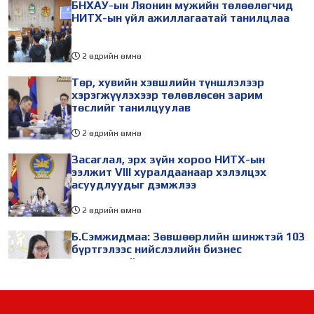
БНХАУ-ын Ляонин мужийн төлөөлөгчид
НИТХ-ын үйл ажиллагаатай танилцлаа
2 өдрийн өмнө
Төр, хувийн хэвшлийн түншлэлээр
хэрэгжүүлэхээр төлөвлөсөн зарим
төслийг танилцуулав
2 өдрийн өмнө
Засаглал, эрх зүйн хороо НИТХ-ын
ээлжит VIII хуралдаанаар хэлэлцэх
асуудлуудыг дэмжлээ
2 өдрийн өмнө
Б.Сэмжидмаа: Зөвшөөрлийн шинжтэй 103
бүртгэлээс нийслэлийн бизнес
эрхлэгчдийг чөлөөллөө
2 өдрийн өмнө
ТБХ 67 асуудал хэлэлцэж, нийслэлийн