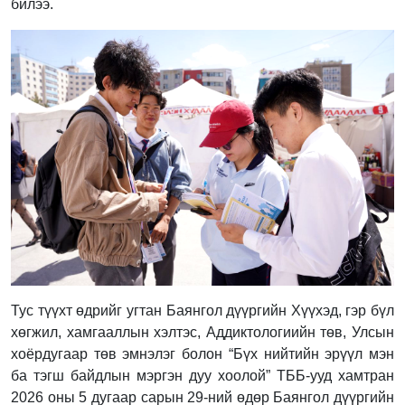
билээ.
Тус түүхт өдрийг угтан Баянгол дүүргийн Хүүхэд, гэр бүл
хөгжил, хамгааллын хэлтэс, Аддиктологиийн төв, Улсын
хоёрдугаар төв эмнэлэг болон “Бүх нийтийн эрүүл мэн
ба тэгш байдлын мэргэн дуу хоолой” ТББ-ууд хамтран
2026 оны 5 дугаар сарын 29-ний өдөр Баянгол дүүргийн