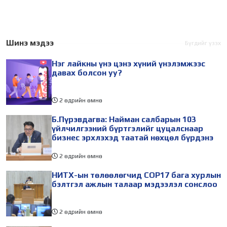
Талуудын 17 дугаар бага
байгууллагын эрдэмтэн,
хурал (COP17) 2026 оны 08
судлаач, оюутнууд болон
дугаар сарын 17-28-ны
залуу бизнес эрхлэгчдийн
өдөр зохион
төлөөлөгчид Монгол
Шинэ мэдээ
Бүгдийг үзэх
байгуулагдана. Үүнтэй
Улсад хийж буй танилцах
Нэг лайкны үнэ цэнэ хүний үнэлэмжээс
холбогдуулан Нийслэлийн
айлчлалынхаа хүрээнд
давах болсон уу?
2 өдрийн өмнө
Б.Пүрэвдагва: Найман салбарын 103
үйлчилгээний бүртгэлийг цуцалснаар
бизнес эрхлэхэд таатай нөхцөл бүрдэнэ
2 өдрийн өмнө
НИТХ-ын төлөөлөгчид COP17 бага хурлын
бэлтгэл ажлын талаар мэдээлэл сонслоо
2 өдрийн өмнө