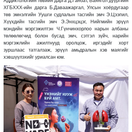
Аддиктологийн төвийн дарга Д.Ганбат, Баянгол дүүргийн
ХГБХХХ-ийн дарга Б.Даваажаргал, Улсын хоёрдугаар
төв эмнэлгийн Уушги судлалын тасгийн эмч Э.Цээпил,
Хүүхдийн тасгийн эмч Э.Энхцэцэг, Нийгмийн эрүүл
мэндийн мэргэжилтэн Ч.Гүнчинхорлоо нарын албаны
төлөөлөгчид болон бусад эмч, сэтгэл зүйч, нарийн
мэргэжлийн ажилтнууд оролцож, иргэдийг хорт
зуршлаас татгалзаж, эрүүл амьдралын хэв маягийг
хэвшүүлэхийг уриалсан юм.