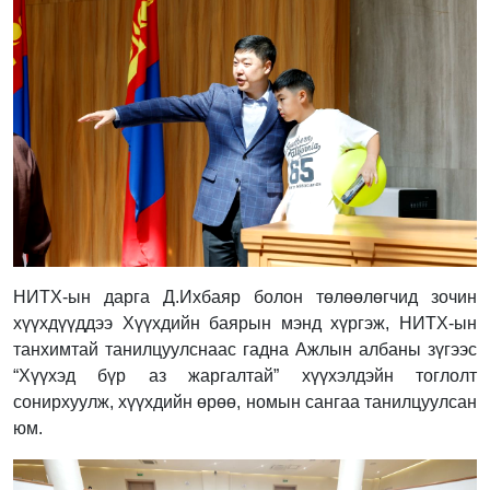
НИТХ-ын дарга Д.Ихбаяр болон төлөөлөгчид зочин
хүүхдүүддээ Хүүхдийн баярын мэнд хүргэж, НИТХ-ын
танхимтай танилцуулснаас гадна Ажлын албаны зүгээс
“Хүүхэд бүр аз жаргалтай” хүүхэлдэйн тоглолт
сонирхуулж, хүүхдийн өрөө, номын сангаа танилцуулсан
юм.