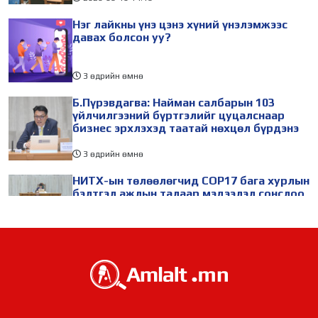
Нэг лайкны үнэ цэнэ хүний үнэлэмжээс
давах болсон уу?
3 өдрийн өмнө
Б.Пүрэвдагва: Найман салбарын 103
үйлчилгээний бүртгэлийг цуцалснаар
бизнес эрхлэхэд таатай нөхцөл бүрдэнэ
3 өдрийн өмнө
НИТХ-ын төлөөлөгчид COP17 бага хурлын
бэлтгэл ажлын талаар мэдээлэл сонслоо
3 өдрийн өмнө
БНХАУ-ын Ляонин мужийн төлөөлөгчид
НИТХ-ын үйл ажиллагаатай танилцлаа
3 өдрийн өмнө