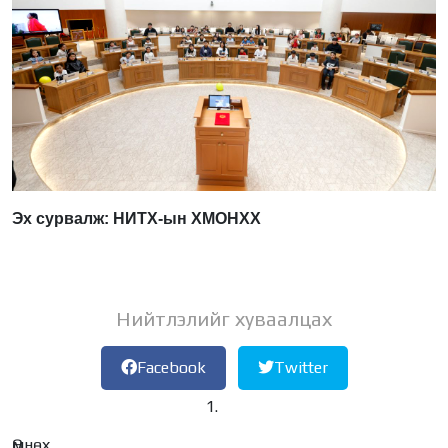
Эх сурвалж: НИТХ-ын ХМОНХХ
Нийтлэлийг хуваалцах
Facebook
Twitter
Өмнөх