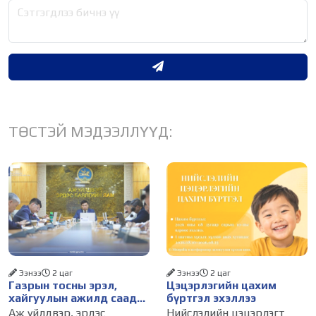
ТӨСТЭЙ МЭДЭЭЛЛҮҮД:
Ээнээ
2 цаг
Ээнээ
2 цаг
Газрын тосны эрэл,
Цэцэрлэгийн цахим
хайгуулын ажилд саад
бүртгэл эхэллээ
болж буй асуудалд
Аж үйлдвэр, эрдэс
Нийслэлийн цэцэрлэгт