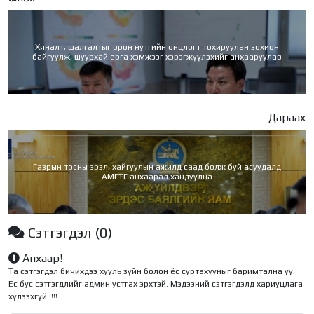
Хяналт, шалгалтыг орон нутгийн онцлогт тохируулан зохион
байгуулж, шуурхай арга хэмжээг хэрэгжүүлэхийг анхааруулав
Дараах
Газрын тосны эрэл, хайгуулын ажилд саад болж буй асуудалд
АМГТГ анхаарал хандуулна
Сэтгэгдэл
(0)
Анхаар!
Та сэтгэгдэл бичихдээ хууль зүйн болон ёс суртахууныг баримтална уу.
Ёс бус сэтгэгдлийг админ устгах эрхтэй. Мэдээний сэтгэгдэлд хариуцлага
хүлээхгүй. !!!