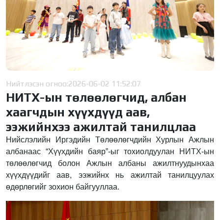
Нийтлэсэн огноо:
2026-06-02 11:52:07
НИТХ-ын төлөөлөгчид, албан
хаагчдын хүүхдүүд аав,
ээжийнхээ ажилтай танилцлаа
Нийслэлийн Иргэдийн Төлөөлөгчдийн Хурлын Ажлын
албанаас “Хүүхдийн баяр”-ыг тохиолдуулан НИТХ-ын
төлөөлөгчид болон Ажлын албаны ажилтнуудынхаа
хүүхдүүдийг аав, ээжийнх нь ажилтай танилцуулах
өдөрлөгийг зохион байгууллаа.