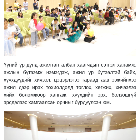
Үүний үр дүнд ажилтан албан хаагчдын сэтгэл ханамж,
ажлын бүтээмж нэмэгдэж, ажил үр бүтээлтэй байх,
хүүхдүүдийг хичээл, цэцэрлэгээ тараад аав ээжийнхээ
ажил дээр ирэх тохиолдолд тоглох, хөгжих, хичээлээ
хийх боломжоор хангаж, хүүхдийн эрх, болзошгүй
эрсдэлээс хамгаалсан орчныг бүрдүүлсэн юм.