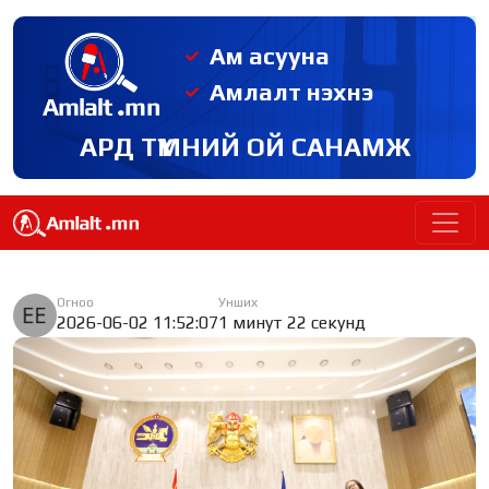
Ам асууна
Амлалт нэхнэ
АРД ТҮМНИЙ ОЙ САНАМЖ
Огноо
Унших
2026-06-02 11:52:07
1 минут 22 секунд