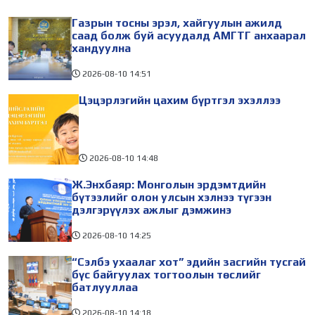
хурал 2026.08.10-наас 13-
Сүхбаатар дүүргийн 14,
Газрын тосны эрэл, хайгуулын ажилд
ны өдрүүдэд зохион
Чингэлтэйн 14, 18 дугаар
саад болж буй асуудалд АМГТГ анхаарал
байгуулагдаж
хандуулна
2026-08-10
14:51
Цэцэрлэгийн цахим бүртгэл эхэллээ
2026-08-10
14:48
Ж.Энхбаяр: Монголын эрдэмтдийн
бүтээлийг олон улсын хэлнээ түгээн
дэлгэрүүлэх ажлыг дэмжинэ
2026-08-10
14:25
“Сэлбэ ухаалаг хот” эдийн засгийн тусгай
бүс байгуулах тогтоолын төслийг
батлууллаа
2026-08-10
14:18