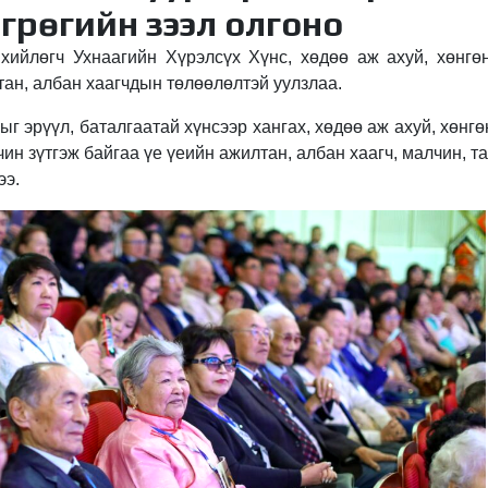
грөгийн зээл олгоно
ийлөгч Ухнаагийн Хүрэлсүх Хүнс, хөдөө аж ахуй, хөнгө
ан, албан хаагчдын төлөөлөлтэй уулзлаа.
ыг эрүүл, баталгаатай хүнсээр хангах, хөдөө аж ахуй, хөн
чин зүтгэж байгаа үе үеийн ажилтан, албан хаагч, малчин, т
ээ.