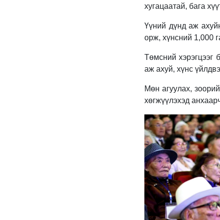
хугацаатай, бага хүү
Үүний дүнд аж ахуй
орж, хүнсний 1,000 
Төмсний хэрэгцээг 
аж ахуй, хүнс үйлдв
Мөн агуулах, зоорий
хөгжүүлэхэд анхаарч