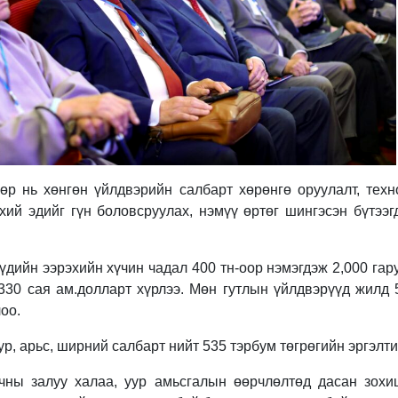
бөр нь хөнгөн үйлдвэрийн салбарт хөрөнгө оруулалт, тех
хий эдийг гүн боловсруулах, нэмүү өртөг шингэсэн бүтээг
дийн ээрэхийн хүчин чадал 400 тн-оор нэмэгдэж 2,000 гар
330 сая ам.долларт хүрлээ. Мөн гутлын үйлдвэрүүд жилд 
оо.
ур, арьс, ширний салбарт нийт 535 тэрбум төгрөгийн эргэлти
ны залуу халаа, уур амьсгалын өөрчлөлтөд дасан зохиц