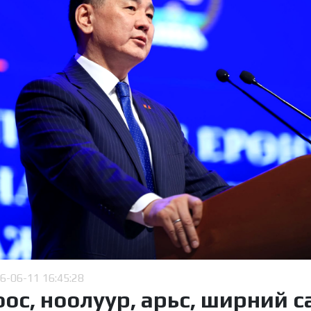
6-06-11 16:45:28
оос, ноолуур, арьс, ширний 