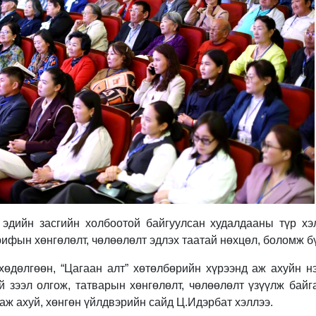
эдийн засгийн холбоотой байгуулсан худалдааны түр хэ
ифын хөнгөлөлт, чөлөөлөлт эдлэх таатай нөхцөл, боломж б
 хөдөлгөөн, “Цагаан алт” хөтөлбөрийн хүрээнд аж ахуйн н
й зээл олгож, татварын хөнгөлөлт, чөлөөлөлт үзүүлж байг
 аж ахуй, хөнгөн үйлдвэрийн сайд Ц.Идэрбат хэллээ.