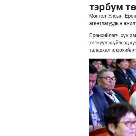
тэрбум тө
Монгол Улсын Ерөнх
агентлагуудын ажилт
Ерөнхийлөгч, хүн ам
хөгжүүлэх үйлсэд хү
талархал илэрхийлл