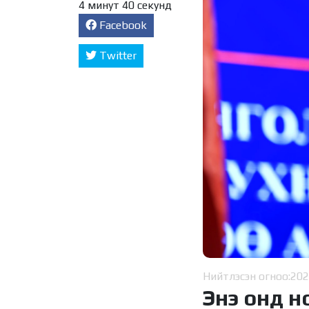
4 минут 40 секунд
Facebook
Twitter
Нийтлэсэн огноо:
202
Энэ онд н