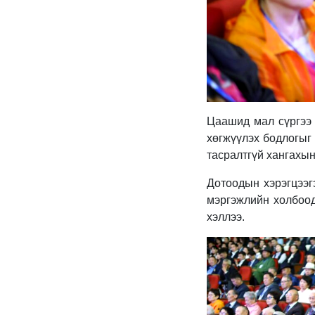
Цаашид мал сүргээ ө
хөгжүүлэх бодлогыг 
тасралтгүй хангахын
Дотоодын хэрэгцээгэ
мэргэжлийн холбоод
хэллээ.