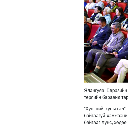
Ялангуяа Евразийн 
төрлийн бараанд тар
“Хүнсний хувьсгал”
байгаагүй хэмжээни
байгааг Хүнс, хөдөө