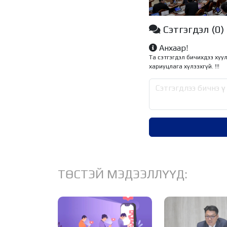
Үндэсний Комиссын т
нэмэлт оруулах тух
төслүүдийг хэлэлцэ
Сэтгэгдэл
(0)
Анхаар!
Та сэтгэгдэл бичихдээ хуу
хариуцлага хүлээхгүй. !!!
ТӨСТЭЙ МЭДЭЭЛЛҮҮД: