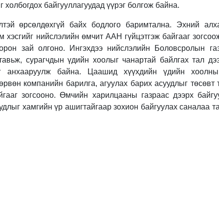
 холбогдох байгууллагуудад үүрэг болгож байна.
лтэй өрсөлдөхгүй байх бодлого баримтална. Эхний ал
м хэсгийг нийслэлийн өмчит ААН гүйцэтгэж байгааг зогсоо
 орон зай олгоно. Ингэхдээ нийслэлийн Боловсролын га
тавьж, сурагчдын үдийн хоолыг чанартай байлгах тал дэ
г анхааруулж байна. Цаашид хүүхдийн үдийн хоолны
өрвөн компанийн барилга, агуулах барих асуудлыг төсөвт 
йгааг зогсооно. Өмчийн харилцааны газраас дээрх байгуу
удлыг хамгийн үр ашигтайгаар зохион байгуулах саналаа т