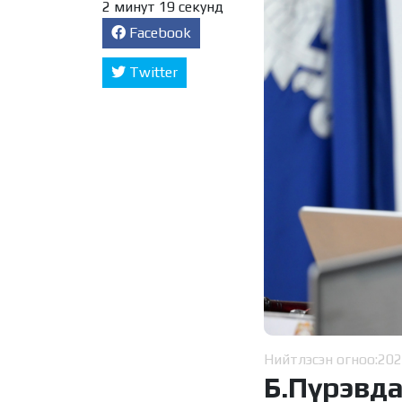
2 минут 19 секунд
Facebook
Twitter
Нийтлэсэн огноо:
202
Б.Пүрэвда