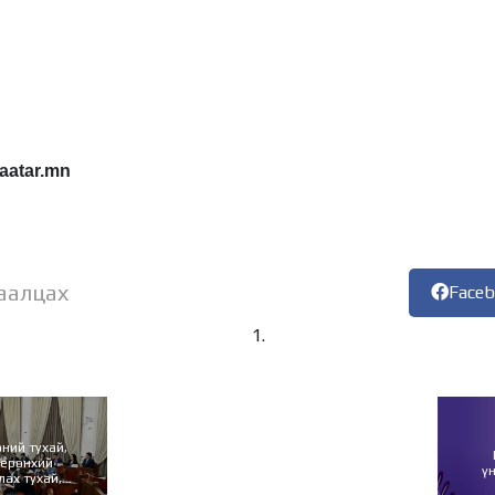
aatar.mn
аалцах
Face
ний тухай,
 ерөнхий
ү
лах тухай,
ий эрхийн