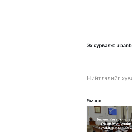
Эх сурвалж: ulaanb
Нийтлэлийг хув
Өмнөх
Бизнесийн эрх чөлөө
Улсын бүртгэлийн
хуульд нэмэлт оруу
Монгол Улсын Хүн