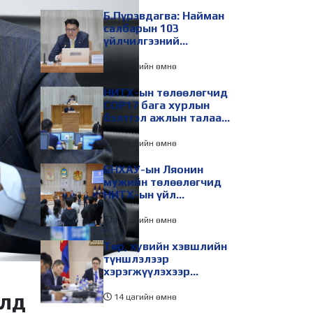
Б.Пүрэвдагва: Найман
салбарын 103
үйлчилгээний
бүртгэлийг цуцалснаар
бизнес эрхлэхэд
11 цагийн өмнө
таатай нөхцөл бүрдэнэ
НИТХ-ын төлөөлөгчид
COP17 бага хурлын
бэлтгэл ажлын талаар
мэдээлэл сонслоо
14 цагийн өмнө
БНХАУ-ын Ляонин
мужийн төлөөлөгчид
НИТХ-ын үйл
ажиллагаатай
танилцлаа
14 цагийн өмнө
Төр, хувийн хэвшлийн
түншлэлээр
хэрэгжүүлэхээр
төлөвлөсөн зарим
элд
төслийг танилцуулав
14 цагийн өмнө