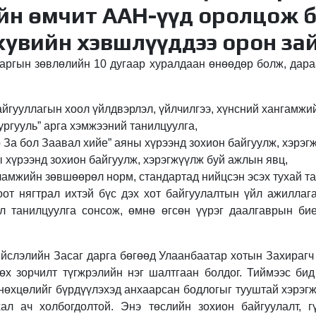
йн өмчит ААН-үүд оролцож б
хувийн хэвшлүүддээ орон за
аргын зөвлөлийн 10 дугаар хуралдаан өнөөдөр болж, дара
гууллагын хоол үйлдвэрлэл, үйлчилгээ, хүнсний хангамжий
ургууль” арга хэмжээний танилцуулга,
 За бол Заавал хийе” аяны хүрээнд зохион байгуулж, хэрэг
 хүрээнд зохион байгуулж, хэрэгжүүлж буй ажлын явц,
амжийн зөвшөөрөл норм, стандартад нийцсэн эсэх тухай та
от нягтрал ихтэй бүс дэх хот байгуулалтын үйл ажиллаг
л танилцуулга сонсож, өмнө өгсөн үүрэг даалгаврын би
йслэлийн Засаг дарга бөгөөд Улаанбаатар хотын Захирагч
гөх зорчилт түгжрэлийн нэг шалтгаан болдог. Тиймээс бид
нөхцөлийг бүрдүүлэхэд анхаарсан бодлогыг тууштай хэрэгж
хал ач холбогдолтой. Энэ төслийн зохион байгуулалт, г