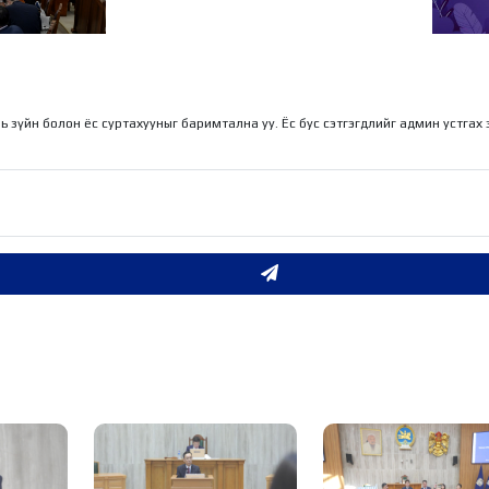
ухай хуульд
ай хуулийн
хийг дэмжив
ль зүйн болон ёс суртахууныг баримтална уу. Ёс бус сэтгэгдлийг админ устгах