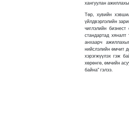
хангуулан ажиллахыг
Төр, хувийн хэвши
үйлдвэрлэлийн зари
чиглэлийн бизнест
стандартад хяналт 
анхаарч ажиллахы
нийслэлийн өмчит д
хэрэгжүүлэх гэж ба
хөрөнгө, өмчийн асу
байна” гэлээ.