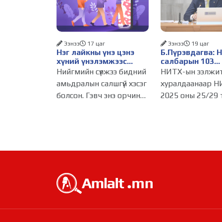
Ээнээ
17 цаг
Ээнээ
19 цаг
Нэг лайкны үнэ цэнэ
Б.Пүрэвдагва: 
хүний үнэлэмжээс
салбарын 103
давах болсон уу?
үйлчилгээний
Нийгмийн сүлжээ бидний
НИТХ-ын ээлжи
бүртгэлийг цуц
амьдралын салшгүй хэсэг
хуралдаанаар Н
бизнес эрхлэхэ
болсон. Гэвч энэ орчинд
2025 оны 25/29 
таатай нөхцөл 
хүмүүсийн үнэлэмж,
тогтоолоор бат
амжилт, тэр ч байтугай
журмын зарим х
хүний үнэ цэнийг хүртэл
хүчингүй болгож,
лайк, шэйр, дагагчийн
зөвшөөрлийн ш
тоогоор хэмжих
103 бүртгэлээс
хандлага газар авч
нийслэлийн бизн
эрхлэгчдийг