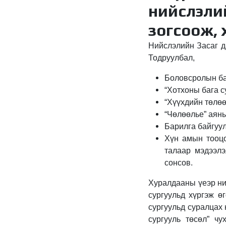
нийслэли
зогсоож, 
Нийслэлийн Засаг д
Тодруулбал,
Боловсролын бай
“Хотхоны бага с
“Хүүхдийн төлөө
“Чөлөөлье” аяны
Барилга байгуул
Хүн амын тооцо
талаар мэдээлэ
сонсов.
Хуралдааны үеэр ни
сургуульд хүргэж ө
сургуульд суралцах 
сургууль төсөл” чу