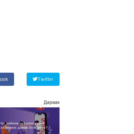
дарга Г.Тэмүүлэн
тэргүүтэй УИХ-ын
гишүүд БНСУ-ын
Үндэсний Ассамблейн
1 өдрийн өмнө
гишүүдийг хүлээн авч
уулзав
“Туул усан цогцолбор”
төслийн нэгдүгээр
шатны ТЭЗҮ-ийг
боловсруулах ажил 90
хувийн гүйцэтгэлтэй
1 өдрийн өмнө
байна
Татварын өрийг
барагдуулахдаа
орлогын 30 хувийг
book
Twitter
татвар төлөгчид
үлдээхээр хуульчилж,
1 өдрийн өмнө
татварын тайлангаа
залруулах хугацааг
Нэгдүгээр хорооллын
Дараах
хоёр жил болгон
арын замыг
сунгажээ
наймдугаар сарын 6-
ны 23:00 цагаас түр
хааж, борооны ус
2 өдрийн өмнө
Нэг лайкны үнэ цэнэ хүний
зайлуулах шугамын
нэлэмжээс давах болсон уу?
хөндлөн сэтэлгээ хийнэ
Өвөлжилтийн бэлтгэл