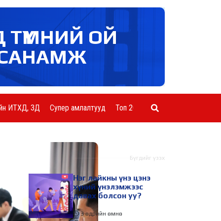
Д ТҮМНИЙ ОЙ
САНАМЖ
йн ИТХД, ЗД
Супер амлалтууд
Топ 20 ААН
Шинэ мэдээ
Бүгдийг үзэх
Нэг лайкны үнэ цэнэ
хүний үнэлэмжээс
давах болсон уу?
3 өдрийн өмнө