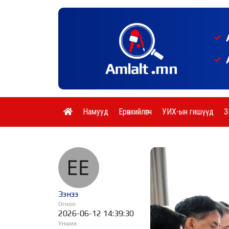
Намууд
Ерөнхийлөгч
УИХ-ын гишүүд
З
Ээнээ
Огноо
2026-06-12 14:39:30
Унших