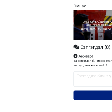
Өмнөх
ОНЦГОЙ БАЙДЛЫН 
АМЬСГАЛЫН ТӨХ
ЦЭНЭГЛЭХ ТУСГАЙ 
САНХҮҮЖИЛТ
ШИЙДВЭРЛЭ
Сэтгэгдэл
(0)
Анхаар!
Та сэтгэгдэл бичихдээ хуу
хариуцлага хүлээхгүй. !!!