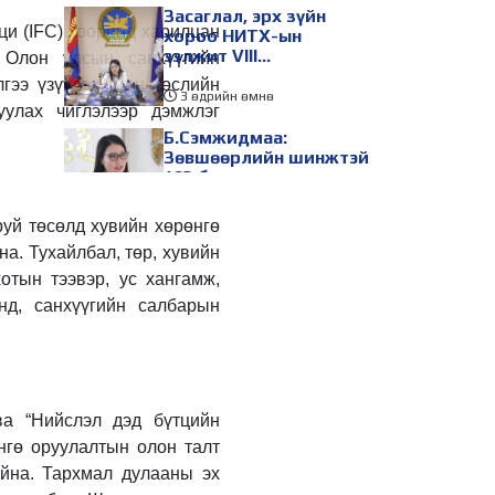
Засаглал, эрх зүйн
ци (IFC) хооронд харилцан
хороо НИТХ-ын
ээлжит VIII
 Олон улсын санхүүгийн
хуралдаанаар
гээ үзүүлэх, мөн төслийн
хэлэлцэх асуудлуудыг
3 өдрийн өмнө
уулах чиглэлээр дэмжлэг
дэмжлээ
Б.Сэмжидмаа:
Зөвшөөрлийн шинжтэй
103 бүртгэлээс
нийслэлийн бизнес
эрхлэгчдийг
3 өдрийн өмнө
руй төсөлд хувийн хөрөнгө
чөлөөллөө
на. Тухайлбал, төр, хувийн
ТБХ 67 асуудал
хэлэлцэж, нийслэлийн
отын тээвэр, ус хангамж,
төсвийн талаарх
энд, санхүүгийн салбарын
ерөнхий хяналтын
сонсгол зохион
3 өдрийн өмнө
байгуулсан байна
УИХ-ын дарга
С.Бямбацогт төрийг
төлөөлөн Сутай
ва “Нийслэл дэд бүтцийн
хайрхны тэнгэрийг
нгө оруулалтын олон талт
тахих төрийн тахилгад
3 өдрийн өмнө
айна. Тархмал дулааны эх
оролцлоо