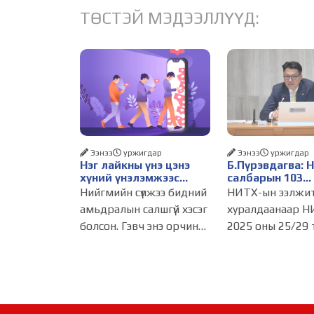
ТӨСТЭЙ МЭДЭЭЛЛҮҮД:
Ээнээ
уржигдар
Ээнээ
уржигдар
Нэг лайкны үнэ цэнэ
Б.Пүрэвдагва: 
хүний үнэлэмжээс
салбарын 103
давах болсон уу?
үйлчилгээний
Нийгмийн сүлжээ бидний
НИТХ-ын ээлжи
бүртгэлийг цуц
амьдралын салшгүй хэсэг
хуралдаанаар Н
бизнес эрхлэхэ
болсон. Гэвч энэ орчинд
2025 оны 25/29 
таатай нөхцөл 
хүмүүсийн үнэлэмж,
тогтоолоор бат
амжилт, тэр ч байтугай
журмын зарим х
хүний үнэ цэнийг хүртэл
хүчингүй болгож,
лайк, шэйр, дагагчийн
зөвшөөрлийн ш
тоогоор хэмжих
103 бүртгэлээс