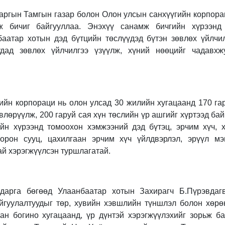
аргын Тамгын газар болон Олон улсын санхүүгийн корпора
ж бичиг байгууллаа. Энэхүү санамж бичгийн хүрээнд
аатар хотын дэд бүтцийн төслүүдэд бүтэн зөвлөх үйлчил
дад зөвлөх үйлчилгээ үзүүлж, хүний нөөцийг чадавхж
ийн корпораци нь олон улсад 30 жилийн хугацаанд 170 га
влөрүүлж, 200 гаруй сая хүн төслийн үр ашгийг хүртээд бай
н хүрээнд томоохон хэмжээний дэд бүтэц, эрчим хүч, х
, орон сууц, цахилгаан эрчим хүч үйлдвэрлэл, эрүүл м
ай хэрэгжүүлсэн туршлагатай.
дарга бөгөөд Улаанбаатар хотын Захирагч Б.Пүрэвдаг
йгуулалтуудыг төр, хувийн хэвшлийн түншлэл болон хөрө
н богино хугацаанд, үр дүнтэй хэрэгжүүлэхийг зорьж б