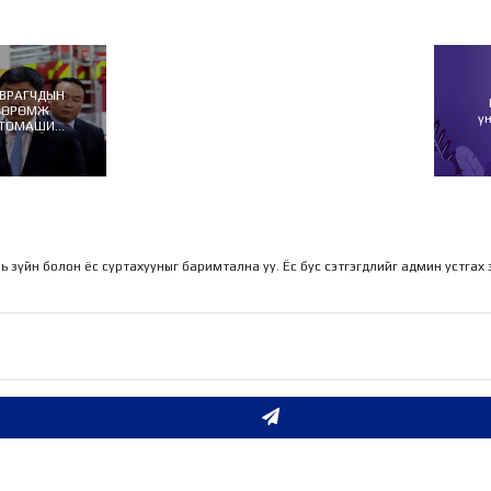
АВРАГЧДЫН
ӨӨРӨМЖ
ү
АВТОМАШИНЫ
ИЙГ
ЛЭЭ
ль зүйн болон ёс суртахууныг баримтална уу. Ёс бус сэтгэгдлийг админ устгах