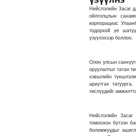
Нийслэлийн Засаг д
ойлголцлын санам
корпорациас Улаанб
тодорхой үе шатуу
үзүүлэхээр боллоо.
Олон улсын санхүүг
оруулалтыг татан тө
хэвшлийн түншлэлий
ариутгах татуурга
төслүүдийг амжилтт
Нийслэлийн Засаг 
томоохон бүтээн ба
боломжуудыг ашигла