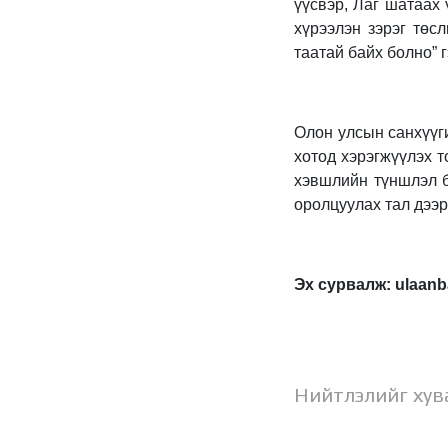
үүсвэр, Лаг шатаах 
хүрээлэн зэрэг төс
таатай байх болно” г
Олон улсын санхүүг
хотод хэрэгжүүлэх т
хэвшлийн түншлэл б
оролцуулах тал дээ
Эх сурвалж: ulaanb
Нийтлэлийг хув