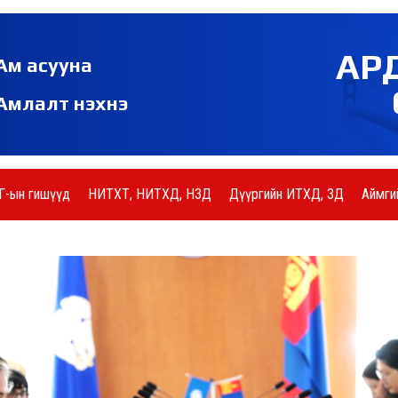
АР
Ам асууна
Амлалт нэхнэ
Г-ын гишүүд
НИТХТ, НИТХД, НЗД
Дүүргийн ИТХД, ЗД
Аймги