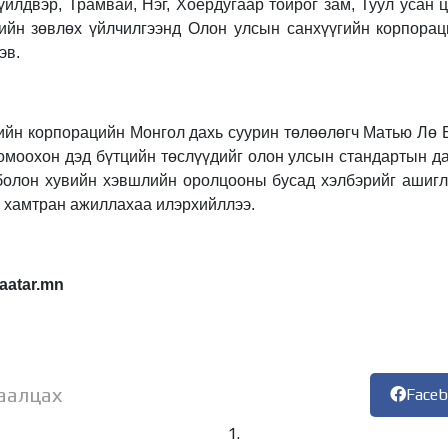
үйлдвэр, Трамвай, Нэг, Хоёрдугаар тойрог зам, Туул усан 
лийн зөвлөх үйлчилгээнд Олон улсын санхүүгийн корпора
эв.
ийн корпорацийн Монгол дахь суурин төлөөлөгч Матью Лө 
омоохон дэд бүтцийн төслүүдийг олон улсын стандартын даг
олон хувийн хэвшлийн оролцооны бусад хэлбэрийг ашигл
р хамтран ажиллахаа илэрхийллээ.
aatar.mn
аалцах
Face