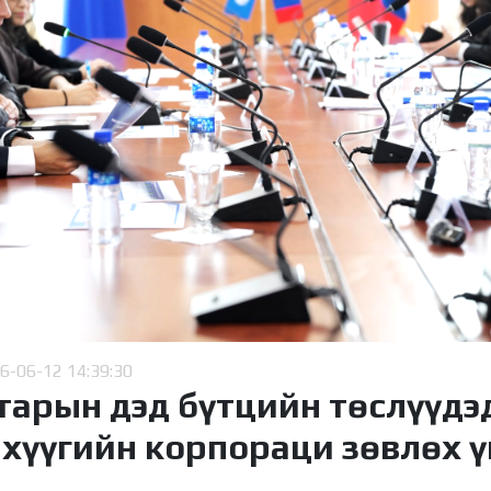
6-06-12 14:39:30
тарын дэд бүтцийн төслүүдэ
нхүүгийн корпораци зөвлөх ү