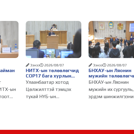
Ээнээ
2026/08/07
Ээнээ
2026/08/07
Найман
НИТХ-ын төлөөлөгчид
БНХАУ-ын Ляонин
COP17 бага хурлын
мужийн төлөөлөгч
бэлтгэл ажлын талаар
НИТХ-ын үйл
т
Улаанбаатар хотод
БНХАУ-ын Ляонин
алснаар
мэдээлэл сонслоо
ажиллагаатай
ИТХ-ын
Цөлжилттэй тэмцэх
мужийн их сургууль,
д
танилцлаа
тоот
тухай НҮБ-ын
эрдэм шинжилгээни
бүрдэнэ
лагдсан
конвенцын Талуудын 17
байгууллагын эрдэм
эсгийг
дугаар бага хурал
судлаач, оюутнууд 
(COP17) 2026 оны 08
залуу бизнес
инжтэй
дугаар сарын 17-28-ны
эрхлэгчдийн
өдөр зохион
төлөөлөгчид Монго