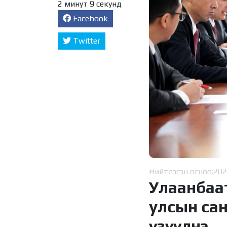
2 минут 9 секунд
Facebook
Twitter
Нийтлэсэн огноо:
202
Улаанбаа
улсын са
үзүүлнэ