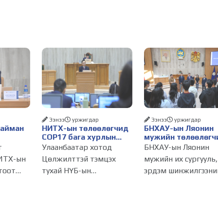
Ээнээ
уржигдар
Ээнээ
уржигдар
Найман
НИТХ-ын төлөөлөгчид
БНХАУ-ын Ляонин
COP17 бага хурлын
мужийн төлөөлөгч
бэлтгэл ажлын талаар
НИТХ-ын үйл
т
Улаанбаатар хотод
БНХАУ-ын Ляонин
алснаар
мэдээлэл сонслоо
ажиллагаатай
ИТХ-ын
Цөлжилттэй тэмцэх
мужийн их сургууль,
д
танилцлаа
тоот
тухай НҮБ-ын
эрдэм шинжилгээни
бүрдэнэ
лагдсан
конвенцын Талуудын 17
байгууллагын эрдэм
эсгийг
дугаар бага хурал
судлаач, оюутнууд 
(COP17) 2026 оны 08
залуу бизнес
инжтэй
дугаар сарын 17-28-ны
эрхлэгчдийн