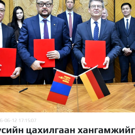
6-06-12 17:15:07
үсийн цахилгаан хангамжийг