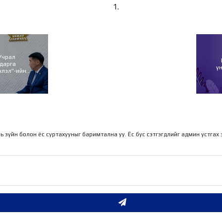
Учрал
ударга
ү
члэл”-ийн
гад өргөн
ль зүйн болон ёс суртахууныг баримтална уу. Ёс бус сэтгэгдлийг админ устгах