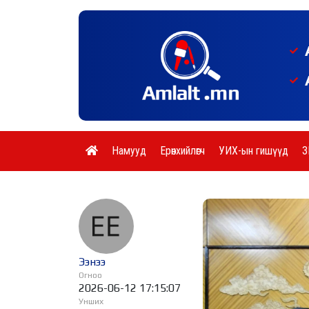
Намууд
Ерөнхийлөгч
УИХ-ын гишүүд
З
Ээнээ
Огноо
2026-06-12 17:15:07
Унших