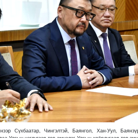
снээр Сүхбаатар, Чингэлтэй, Баянгол, Хан-Уул, Баянз