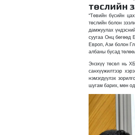
төслийн з
“Төвийн бүсийн цах
төслийн болон зээли
дамжуулах үндэсний
суугаа Онц бөгөөд 
Европ, Ази болон Г
албаны бусад төлөө
Энэхүү төсөл нь ХБ
санхүүжилтээр хэр
нэмэгдүүлэх зорилг
шугам барих, мөн од