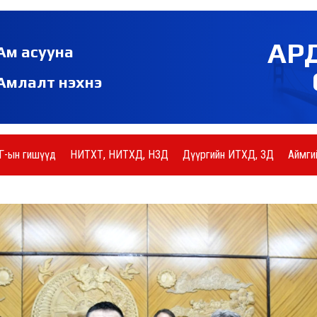
АР
Ам асууна
Амлалт нэхнэ
Г-ын гишүүд
НИТХТ, НИТХД, НЗД
Дүүргийн ИТХД, ЗД
Аймги