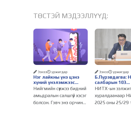
ТӨСТЭЙ МЭДЭЭЛЛҮҮД:
Ээнээ
уржигдар
Ээнээ
уржигдар
Нэг лайкны үнэ цэнэ
Б.Пүрэвдагва: 
хүний үнэлэмжээс
салбарын 103
давах болсон уу?
үйлчилгээний
Нийгмийн сүлжээ бидний
НИТХ-ын ээлжи
бүртгэлийг цуц
амьдралын салшгүй хэсэг
хуралдаанаар Н
бизнес эрхлэхэ
болсон. Гэвч энэ орчинд
2025 оны 25/29 
таатай нөхцөл 
хүмүүсийн үнэлэмж,
тогтоолоор бат
амжилт, тэр ч байтугай
журмын зарим х
хүний үнэ цэнийг хүртэл
хүчингүй болгож,
лайк, шэйр, дагагчийн
зөвшөөрлийн ш