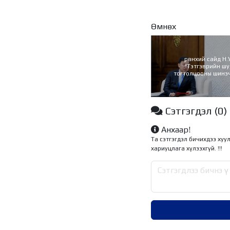
Өмнөх
рөнхий сайд Н.
“Тэтгэврийн ш
тогтолцооны шинэ
төслийг УИХ-ын дар
барилаа
Сэтгэгдэл
(0)
Анхаар!
Та сэтгэгдэл бичихдээ хуу
хариуцлага хүлээхгүй. !!!