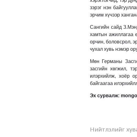
хэрэглэгчид, тэр ду
зэрэг нэн байгуулла
эрчим хүчээр ханган
Сангийн сайд З.Мэ
хамтын ажиллагаа ө
орчин, боловсрол, э
чухал хувь нэмэр ор
Мөн Германы Засги
засгийн хөгжил, т
илэрхийлж, хоёр о
байгаагаа илэрхийлл
Эх сурвалж: mongo
Нийтлэлийг хув