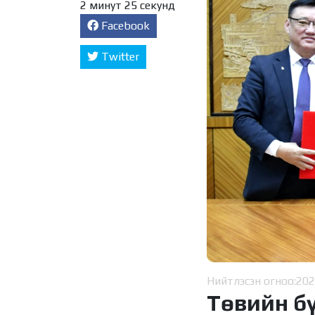
2 минут 25 секунд
Facebook
Twitter
Нийтлэсэн огноо:
202
Төвийн б