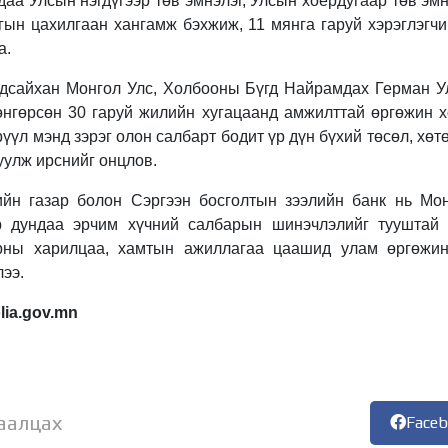
ндаа Улсын нэгдүгээр төв эмнэлэг, Улсын хоёрдугаар төв эм
гын цахилгаан хангамж бэхжиж, 11 мянга гаруй хэрэглэгчи
а.
ндсайхан Монгол Улс, Холбооны Бүгд Найрамдах Герман 
нгөрсөн 30 гаруй жилийн хугацаанд амжилттай өргөжин хө
рүүл мэнд зэрэг олон салбарт бодит үр дүн бүхий төсөл, хө
уулж ирснийг онцлов.
йн газар болон Сэргээн босголтын зээлийн банк нь Мон
эр дундаа эрчим хүчний салбарын шинэчлэлийг тууштай
рны харилцаа, хамтын ажиллагаа цаашид улам өргөжин 
ээ.
lia.gov.mn
аалцах
Face