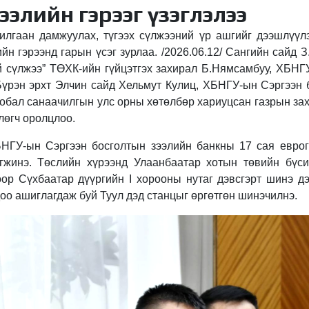
ээлийн гэрээг үзэглэлээ
илгаан дамжуулах, түгээх сүлжээний үр ашгийг дээшлүүлэ
йн гэрээнд гарын үсэг зурлаа. /2026.06.12/ Сангийн сайд 
 сүлжээ” ТӨХК-ийн гүйцэтгэх захирал Б.Нямсамбуу, ХБНГ
Бүрэн эрхт Элчин сайд Хельмут Кулиц, ХБНГУ-ын Сэргээн 
лобал санаачилгын улс орны хөтөлбөр хариуцсан газрын з
лөгч оролцлоо.
НГУ-ын Сэргээн босголтын зээлийн банкны 17 сая еврог
эгжинэ. Төслийн хүрээнд Улаанбаатар хотын төвийн бүс
оор Сүхбаатар дүүргийн I хорооны нутаг дэвсгэрт шинэ д
оо ашиглагдаж буй Туул дэд станцыг өргөтгөн шинэчилнэ.