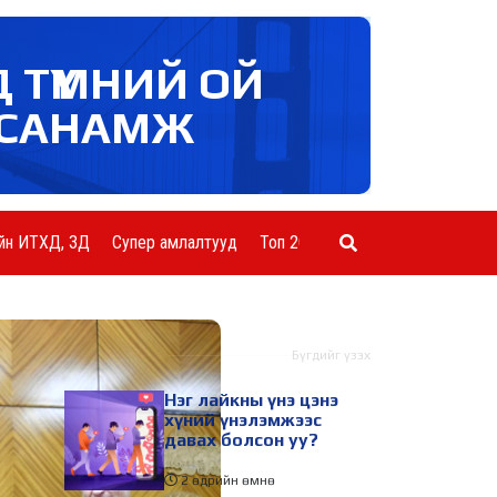
Д ТҮМНИЙ ОЙ
САНАМЖ
йн ИТХД, ЗД
Супер амлалтууд
Топ 20 ААН
Шинэ мэдээ
Бүгдийг үзэх
Нэг лайкны үнэ цэнэ
хүний үнэлэмжээс
давах болсон уу?
2 өдрийн өмнө