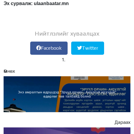
Эх сурвалж: ulaanbaatar.mn
Нийтлэлийг хуваалцах
Facebook
Twitter
Өмнөх
Энэ амралтын өдрүүдэд “Эрүүл орчин - Аюулгүй ирээдүй”
өдөрлөг төв талбайд болно
Дараах