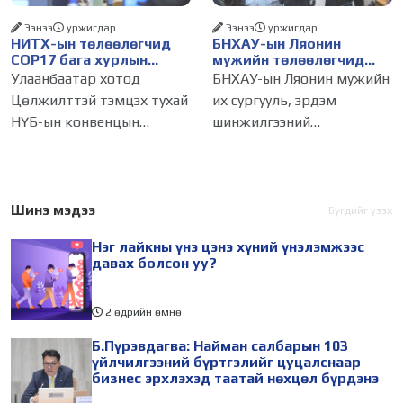
Ээнээ
уржигдар
Ээнээ
уржигдар
НИТХ-ын төлөөлөгчид
БНХАУ-ын Ляонин
COP17 бага хурлын
мужийн төлөөлөгчид
бэлтгэл ажлын талаар
НИТХ-ын үйл
Улаанбаатар хотод
БНХАУ-ын Ляонин мужийн
мэдээлэл сонслоо
ажиллагаатай
Цөлжилттэй тэмцэх тухай
их сургууль, эрдэм
танилцлаа
НҮБ-ын конвенцын
шинжилгээний
Талуудын 17 дугаар бага
байгууллагын эрдэмтэн,
хурал (COP17) 2026 оны 08
судлаач, оюутнууд болон
дугаар сарын 17-28-ны
залуу бизнес эрхлэгчдийн
өдөр зохион
төлөөлөгчид Монгол
Шинэ мэдээ
Бүгдийг үзэх
байгуулагдана. Үүнтэй
Улсад хийж буй танилцах
Нэг лайкны үнэ цэнэ хүний үнэлэмжээс
холбогдуулан Нийслэлийн
айлчлалынхаа хүрээнд
давах болсон уу?
2 өдрийн өмнө
Б.Пүрэвдагва: Найман салбарын 103
үйлчилгээний бүртгэлийг цуцалснаар
бизнес эрхлэхэд таатай нөхцөл бүрдэнэ