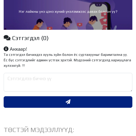
Нэг лайкны үнэ цэнэ хүний үнэлэмжээс давах болсон уу?
Сэтгэгдэл
(0)
Анхаар!
Та сэтгэгдэл бичихдээ хууль зүйн болон ёс суртахууныг баримтална уу.
Ёс бус сэтгэгдлийг админ устгах эрхтэй. Мэдээний сэтгэгдэлд хариуцлага
хүлээхгүй. !!!
ТӨСТЭЙ МЭДЭЭЛЛҮҮД: