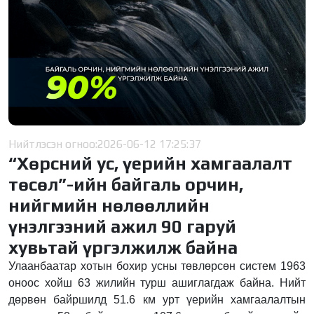
Нийтлэсэн огноо:
2026-06-12 17:25:37
“Хөрсний ус, үерийн хамгаалалт
төсөл”-ийн байгаль орчин,
нийгмийн нөлөөллийн
үнэлгээний ажил 90 гаруй
хувьтай үргэлжилж байна
Улаанбаатар хотын бохир усны төвлөрсөн систем 1963
оноос хойш 63 жилийн турш ашиглагдаж байна. Нийт
дөрвөн байршилд 51.6 км урт үерийн хамгаалалтын