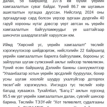
далан, 58 байршилд 107.6 км бүхий үерийн
хамгаалалтын суваг байдаг. Үүний 86.7 км шугамын
ашиглалтын хугацаа дууссан. Нийслэлд 2024 оны
зургаадугаар сард болсон үерээр зургаан дүүргийн 40
гаруй хорооны нутаг дэвсгэр үерт автсан нь үерийн
хамгаалалтын байгууламжуудыг үе шаттайгаар
шинэчлэх шаардлагатайг харуулсан юм.
Иймд “Хөрсний ус, үерийн хамгаалалт” төслийг
хэрэгжүүлэхээр шийдвэрлэж, нийслэлийн 22 байршилд
үерийн хамгаалалтын барилга байгууламж, борооны ус
зайлуулах шугам сүлжээний ажлыг хийхээр төлөвлөсөн.
Үүний есөн байршилд Дэлхийн банкны санхүүжилтээр
“Улаанбаатар хотын үерийн эрсдэлийг бууруулах, бохир
усны шугам хоолойг шуудуу ухалгүйгээр доторлох
төсөл”-ийг хэрэгжүүлнэ. Ингэхдээ тус төслийг хоёр
багцад хуваажээ. Тухайлбал, “Багц-1” ажлын хүрээнд
95.5 км урт үерийн хамгаалалтын далан, сувгийг шинээр
барина. Төслийн ТЭЗҮ-ийг “Хот төлөвлөлт, судалгааны