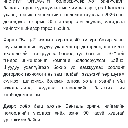
институт” ОНӨААТҮГ боловсруулж Хот байгуулалт,
барилга, орон сууцжуулалтын яамны дэргэдэх Шинжлэх
ухаан, техник, технологийн зөвлөлийн хурлаар 2026 оны
дөрөвдүгээр сарын 30-ны өдөр хэлэлцүүлж, магадлал
хийлгэх шийдвэр гарсан байна.
Харин “Багц-2” ажлын хүрээнд 40 км урт бохир усны
шугам хоолойг шуудуу ухалгүйгээр доторлох, шинэчлэх
технологийг нэвтрүүлэх бөгөөд тус багцын ТЭЗҮ-ийг
“Гидро инженеринг” компани боловсруулсан байна.
Шуудуу ухалгүйгээр бохир ус дамжуулах хоолойг
доторлох технологи нь зам талбайг эвдэхгүйгээр шугам
сүлжээг шинэчлэх боломж олгож, хотын хэвийн үйл
ажиллагаанд үзүүлэх нөлөөллийг багасгах ач
холбогдолтой юм.
Дээрх хоёр багц ажлын Байгаль орчин, нийгмийн
нөлөөллийн үнэлгээг хийх ажил 90 гаруй хувьтай
үргэлжилж байна.