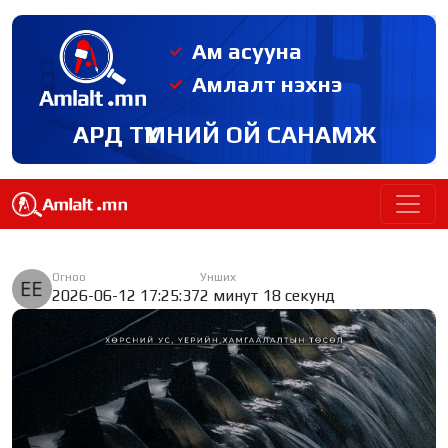
Ам асууна
Амлалт нэхнэ
АРД ТҮМНИЙ ОЙ САНАМЖ
Огноо
Унших
2026-06-12 17:25:37
2 минут 18 секунд