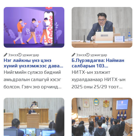
Ээнээ
уржигдар
Ээнээ
уржигдар
Нэг лайкны үнэ цэнэ
Б.Пүрэвдагва: Найман
хүний үнэлэмжээс давах
салбарын 103
болсон уу?
үйлчилгээний
Нийгмийн сүлжээ бидний
НИТХ-ын ээлжит
бүртгэлийг цуцалснаар
амьдралын салшгүй хэсэг
хуралдаанаар НИТХ-ын
бизнес эрхлэхэд таатай
болсон. Гэвч энэ орчинд
2025 оны 25/29 тоот
нөхцөл бүрдэнэ
хүмүүсийн үнэлэмж,
тогтоолоор батлагдсан
амжилт, тэр ч байтугай
журмын зарим хэсгийг
хүний үнэ цэнийг хүртэл
хүчингүй болгож,
лайк, шэйр, дагагчийн
зөвшөөрлийн шинжтэй
тоогоор хэмжих хандлага
103 бүртгэлээс нийслэлийн
газар авч
бизнес эрхлэгчдийг