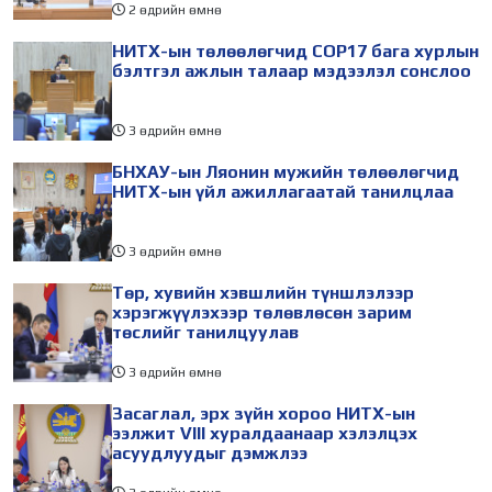
2 өдрийн өмнө
НИТХ-ын төлөөлөгчид COP17 бага хурлын
бэлтгэл ажлын талаар мэдээлэл сонслоо
3 өдрийн өмнө
БНХАУ-ын Ляонин мужийн төлөөлөгчид
НИТХ-ын үйл ажиллагаатай танилцлаа
3 өдрийн өмнө
Төр, хувийн хэвшлийн түншлэлээр
хэрэгжүүлэхээр төлөвлөсөн зарим
төслийг танилцуулав
3 өдрийн өмнө
Засаглал, эрх зүйн хороо НИТХ-ын
ээлжит VIII хуралдаанаар хэлэлцэх
асуудлуудыг дэмжлээ