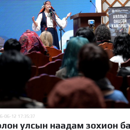
6-06-12 17:35:37
 олон улсын наадам зохион б