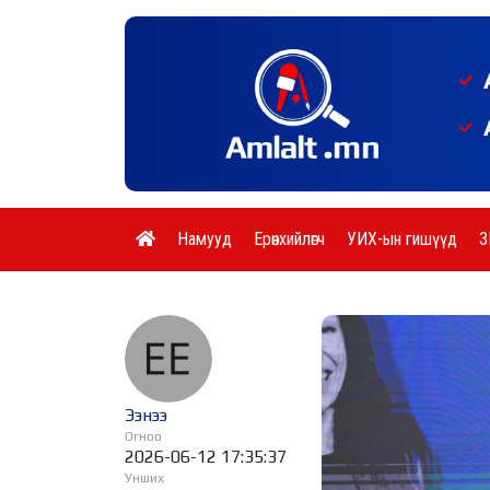
Намууд
Ерөнхийлөгч
УИХ-ын гишүүд
З
Ээнээ
Огноо
2026-06-12 17:35:37
Унших