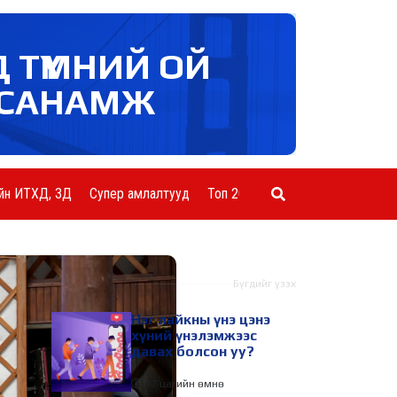
Д ТҮМНИЙ ОЙ
САНАМЖ
йн ИТХД, ЗД
Супер амлалтууд
Топ 20 ААН
Шинэ мэдээ
Бүгдийг үзэх
Нэг лайкны үнэ цэнэ
хүний үнэлэмжээс
давах болсон уу?
17 цагийн өмнө