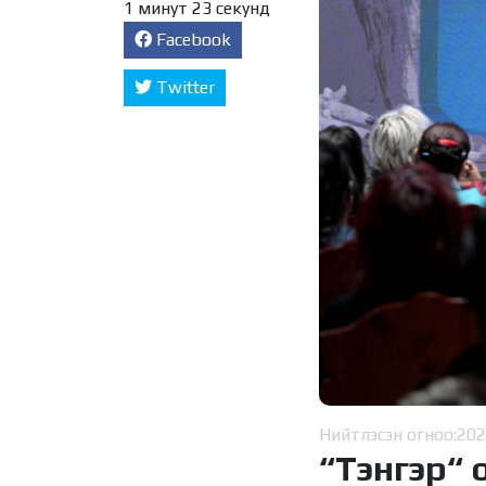
1 минут 23 секунд
Facebook
Twitter
Нийтлэсэн огноо:
202
“Тэнгэр“