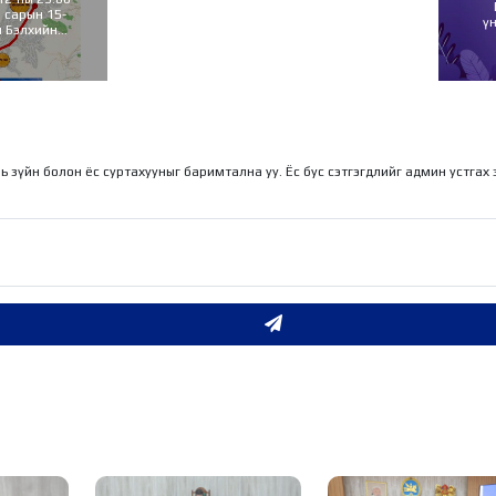
 сарын 15-
ү
л Бэлхийн
шинэчилнэ
ль зүйн болон ёс суртахууныг баримтална уу. Ёс бус сэтгэгдлийг админ устгах