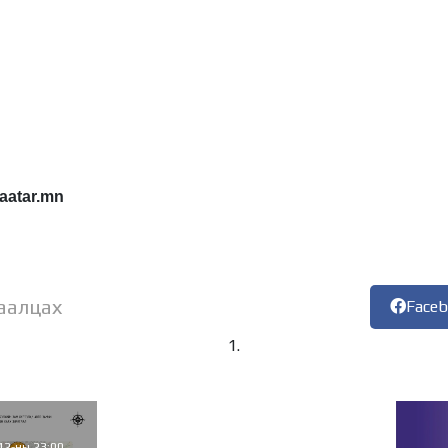
aatar.mn
аалцах
Face
12-ны 23:00