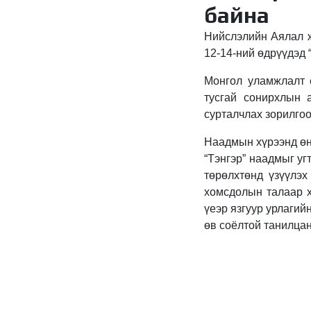
байна
Нийслэлийн Аялал ж
12-14-ний өдрүүдэд 
Монгол уламжлалт 
тусгай сонирхлын 
сурталчлах зорилгоо
Наадмын хүрээнд өн
“Тэнгэр” наадмыг уг
төрөлхтөнд үзүүлэх
хомсдолын талаар х
үеэр язгуур урлагий
өв соёлтой танилца