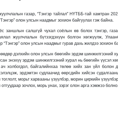
уулчлалын газар, “Тэнгэр тайлал” НҮТББ-тай хамтран 202
“Тэнгэр” олон улсын наадмыг зохион байгуулах гэж байна.
ёс заншлын салшгүй чухал соёлын өв болох тэнгэр, газ
аялал жуулчлалын бүтээгдэхүүн болгон хөгжүүлж, Улаан
р “Тэнгэр” олон улсын наадмыг гурав дахь жилдээ зохион б
өөдөр дэлхийн олон улсын бөөгийн эрдэм шинжилгээний ху
тсан энэхүү эрдэм шинжилгээний хурал нь бөөгийн үүсэл хө
 ач холбогдол, байгалийнхаа төлөө хийх зан үйл болон д
элэлцэж, эрдэмтэн судлаачид өөрсдийн хийсэн судалгаан
н тоглолт, морьт харвааны үзүүлбэр, морин циркийн үзүүлбэ
н отгуудаар зочлох, морь унах, зэрэг олон арга хэмжээ болно