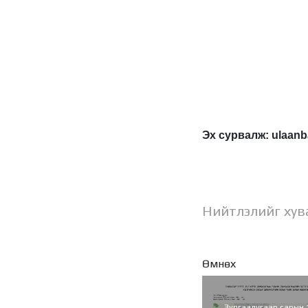
Эх сурвалж: ulaanb
Нийтлэлийг хув
Өмнөх
Зургаадугаар сарын 