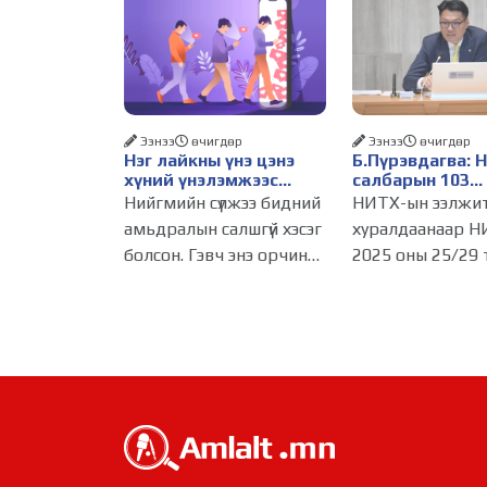
Ээнээ
өчигдѳр
Ээнээ
өчигдѳр
Нэг лайкны үнэ цэнэ
Б.Пүрэвдагва: 
хүний үнэлэмжээс
салбарын 103
давах болсон уу?
үйлчилгээний
Нийгмийн сүлжээ бидний
НИТХ-ын ээлжи
бүртгэлийг цуц
амьдралын салшгүй хэсэг
хуралдаанаар Н
бизнес эрхлэхэ
болсон. Гэвч энэ орчинд
2025 оны 25/29 
таатай нөхцөл 
хүмүүсийн үнэлэмж,
тогтоолоор бат
амжилт, тэр ч байтугай
журмын зарим х
хүний үнэ цэнийг хүртэл
хүчингүй болгож,
лайк, шэйр, дагагчийн
зөвшөөрлийн ш
тоогоор хэмжих
103 бүртгэлээс
хандлага газар авч
нийслэлийн бизн
эрхлэгчдийг