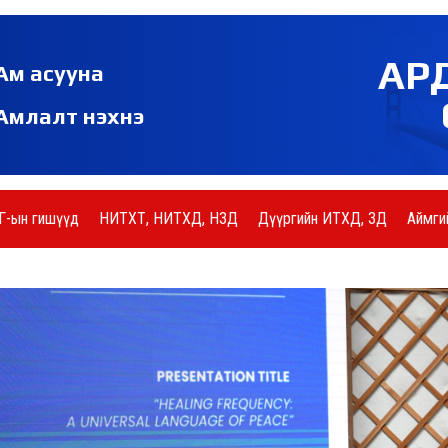
АР
Ам асууна
Амлалт нэхнэ
Г-ын гишүүд
НИТХТ, НИТХД, НЗД
Дүүргийн ИТХД, ЗД
Аймги