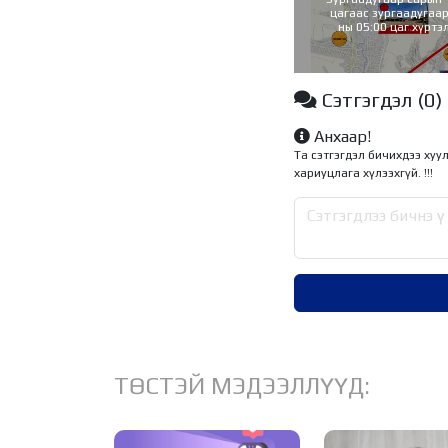
цагаас зургаадугаар
ны 05:00 цаг хүртэ
авто замыг хааж, 
Сэтгэгдэл
(0)
Анхаар!
Та сэтгэгдэл бичихдээ хуу
хариуцлага хүлээхгүй. !!!
ТӨСТЭЙ МЭДЭЭЛЛҮҮД: