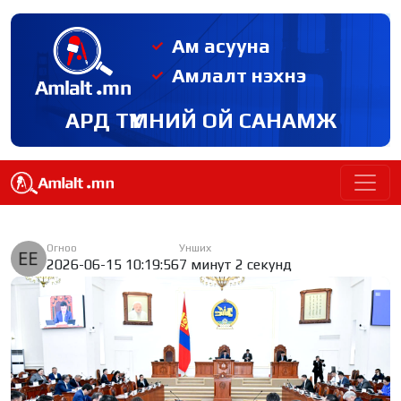
Ам асууна
Амлалт нэхнэ
АРД ТҮМНИЙ ОЙ САНАМЖ
Огноо
Унших
2026-06-15 10:19:56
7 минут 2 секунд