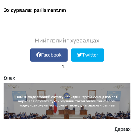
Эх сурвалж: parliament.mn
Нийтлэлийг хуваалцах
Facebook
Twitter
Өмнөх
Замын хөдөлгөөний аюулгүй байдлын тухай хуульд нэмэлт,
өөрчлөлт оруулах тухай хуулийн төсөл болон хамт өргөн
мэдүүлсэн хууль, тогтоолын төслүүдийг эцэслэн батлав
Дараах