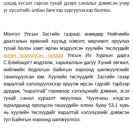
цэцэд хүсэлт гаргах тухай дээрх саналыг дэмжсэн учир
уг хүсэлтийг албан бичгээр хүргүүлэхээр боллоо.
Монгол Улсын Засгийн газраас өнөөдөр Нийгмийн
даатгалын ерөнхий хуульд нэмэлт, өөрчлөлт оруулах
тухай болон хамт өргөн мэдүүлсэн хуулийн төслүүдийг
өргөн мэдүүлсэн талаар
Улсын Их Хурлын дарга
С.Бямбацогт мэдээлж, харьяаллын дагуу Хүний хөгжил,
нийгмийн бодлогын байнгын хороонд шилжүүлснийг
танилцуулсан юм. Хуулийн төслүүдийг Засгийн газар
яаралтай хэлэлцүүлэхээр оруулж ирсэн гэдгийг тэрбээр
дурдаж, “яаралтай” горимоор хэлэлцэхийг дэмжих, эсэх
тухай санал хураалт явууллаа. Чуулганы нэгдсэн
хуралдаанд оролцсон гишүүдийн олонх буюу 53.1 хувь
нь хуулийн төслүүдийг яаралтай хэлэлцэхийг дэмжсэн
тул Байнгын хороонд шилжүүллээ.