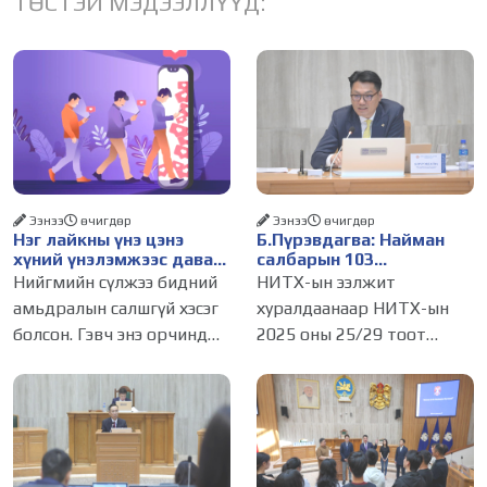
ТӨСТЭЙ МЭДЭЭЛЛҮҮД:
Ээнээ
өчигдѳр
Ээнээ
өчигдѳр
Нэг лайкны үнэ цэнэ
Б.Пүрэвдагва: Найман
хүний үнэлэмжээс давах
салбарын 103
болсон уу?
үйлчилгээний
Нийгмийн сүлжээ бидний
НИТХ-ын ээлжит
бүртгэлийг цуцалснаар
амьдралын салшгүй хэсэг
хуралдаанаар НИТХ-ын
бизнес эрхлэхэд таатай
болсон. Гэвч энэ орчинд
2025 оны 25/29 тоот
нөхцөл бүрдэнэ
хүмүүсийн үнэлэмж,
тогтоолоор батлагдсан
амжилт, тэр ч байтугай
журмын зарим хэсгийг
хүний үнэ цэнийг хүртэл
хүчингүй болгож,
лайк, шэйр, дагагчийн
зөвшөөрлийн шинжтэй
тоогоор хэмжих хандлага
103 бүртгэлээс нийслэлийн