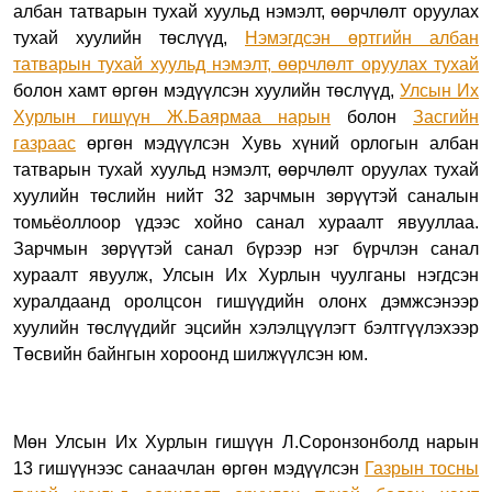
албан татварын тухай хуульд нэмэлт, өөрчлөлт оруулах
тухай хуулийн төслүүд,
Нэмэгдсэн өртгийн албан
татварын тухай хуульд нэмэлт, өөрчлөлт оруулах тухай
болон хамт өргөн мэдүүлсэн хуулийн төслүүд,
Улсын
И
х
Хурлын гишүүн
Ж.Баярмаа нарын
болон
Засгийн
газраас
өргөн мэдүүлсэн Хувь хүний орлогын албан
татварын тухай хуульд нэмэлт, өөрчлөлт оруулах тухай
хуулийн төслийн нийт 32 зарчмын зөрүүтэй саналын
томьёоллоор үдээс хойно санал хураалт явууллаа.
Зарчмын зөрүүтэй санал бүрээр нэг бүрчлэн санал
хураалт явуулж, Улсын Их Хурлын чуулганы нэгдсэн
хуралдаанд оролцсон гишүүдийн олонх дэмжсэнээр
хуулийн төслүүдийг эцсийн хэлэлцүүлэгт бэлтгүүлэхээр
Төсвийн байнгын хороонд шилжүүлсэн юм.
Мөн Улсын Их Хурлын гишүүн Л.Соронзонболд нарын
13 гишүүнээс санаачлан өргөн мэдүүлсэн
Газрын тосны