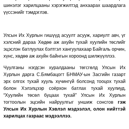
шинэлэг харилцааны хэрэгжилтэд анхаарах шаардлага
үүссэнийг тэмдэглэв.
Улсын Их Хурлын гишүүд асуулт асууж, хариулт авч, үг
хэлсний дараа Хөдөө аж ахуйн тухай хуулийн төслийг
эцэслэн батлуулах бэлтгэл хангуулахаар Байгаль орчин,
хүнс, хөдөө аж ахуйн байнгын хороонд шилжүүллээ.
Чуулганы нэгдсэн хуралдааны төгсгөлд Улсын Их
Хурлын дарга С.Бямбацогт БНМАУ-ын Засгийн газарт
эрх олгох тухай хууль хүчингүй болсонд тооцох тухай
болон Хэлэлцээр соёрхон батлах тухай хуулиуд,
“Хуулийн төсөл буцаах тухай” Улсын Их Хурлын
тогтоолын эцсийн найруулгыг уншиж сонсгов
гэж
Улсын Их Хурлын Хэвлэл мэдээлэл, олон нийттэй
харилцах газраас мэдээллээ.