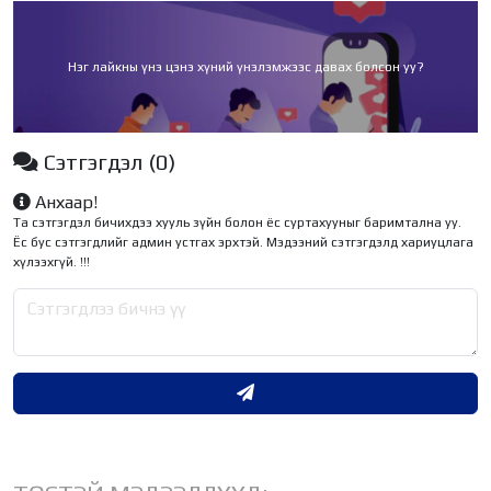
Нэг лайкны үнэ цэнэ хүний үнэлэмжээс давах болсон уу?
Сэтгэгдэл
(0)
Анхаар!
Та сэтгэгдэл бичихдээ хууль зүйн болон ёс суртахууныг баримтална уу.
Ёс бус сэтгэгдлийг админ устгах эрхтэй. Мэдээний сэтгэгдэлд хариуцлага
хүлээхгүй. !!!