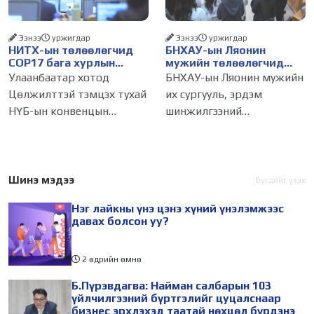
газар авч
бизнес эрхлэгчдийг
Ээнээ
уржигдар
Ээнээ
уржигдар
НИТХ-ын төлөөлөгчид
БНХАУ-ын Ляонин
COP17 бага хурлын
мужийн төлөөлөгчид
бэлтгэл ажлын талаар
НИТХ-ын үйл
Улаанбаатар хотод
БНХАУ-ын Ляонин мужийн
мэдээлэл сонслоо
ажиллагаатай
Цөлжилттэй тэмцэх тухай
их сургууль, эрдэм
танилцлаа
НҮБ-ын конвенцын
шинжилгээний
Талуудын 17 дугаар бага
байгууллагын эрдэмтэн,
хурал (COP17) 2026 оны 08
судлаач, оюутнууд болон
дугаар сарын 17-28-ны
залуу бизнес эрхлэгчдийн
өдөр зохион
төлөөлөгчид Монгол
Шинэ мэдээ
Бүгдийг үзэх
байгуулагдана. Үүнтэй
Улсад хийж буй танилцах
Нэг лайкны үнэ цэнэ хүний үнэлэмжээс
холбогдуулан Нийслэлийн
айлчлалынхаа хүрээнд
давах болсон уу?
2 өдрийн өмнө
Б.Пүрэвдагва: Найман салбарын 103
үйлчилгээний бүртгэлийг цуцалснаар
бизнес эрхлэхэд таатай нөхцөл бүрдэнэ