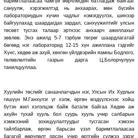
баримтлалаасаа чамгүй өөрчлөгдөн батлагдаж байгааг
сануулж, хэрэгжилтэд нь анхаарах, мөн бүсийн
лабораториудын хүчин чадлыг нэмэгдүүлэх, шинээр
байгуулахад шаардагдах зардал, санхүүжилтийг улсын
төсөвт тусгах талаар эртнээс анхаарч ажиллахыг
зөвлөв. Энэ ажилд 5-7 тэрбум төгрөг шаардлагатай
бөгөөд нэг лабораторид 12-15 хүн ажиллана гэдгийг
Хүнс, хөдөө аж ахуй, хөнгөн үйлдвэрийн яамны Бодлого,
төлөвлөлтийн газрын дарга Ц.Болорчулуун
танилцууллаа.
Хуулийн төслийг санаачлагчдын нэг, Улсын Их Хурлын
гишүүн М.Ганхүлэг үг хэлж, өргөн мэдүүлснээс хойш
бүтэн жил хэлэлцэж байж баталж байгаа Хөдөө аж
ахуйн тухай хууль бол суурь хууль учир салбарын
хэмжээний зохицуулалтуудыг тусгасан хэмээн
тайлбарлаж, өргөн барьсан үзэл баримтлалаасаа
багагүй өөрчлөлт орсон учир өртгийн сүлжээ зэрэг