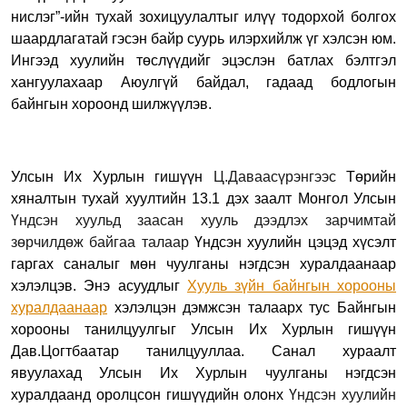
нислэг”-ийн тухай зохицуулалтыг илүү тодорхой болгох
шаардлагатай гэсэн байр суурь илэрхийлж үг хэлсэн юм.
Ингээд хуулийн төслүүдийг эцэслэн батлах бэлтгэл
хангуулахаар Аюулгүй байдал, гадаад бодлогын
байнгын хороонд шилжүүлэв.
Улсын Их Хурлын гишүүн
Ц.Даваасүрэнгээс
Төрийн
хяналтын тухай хуултийн 13.1 дэх заалт Монгол Улсын
Үндсэн хуульд заасан хууль дээдлэх зарчимтай
зөрчилдөж байгаа талаар
Үндсэн хуулийн цэцэд хүсэлт
гаргах саналыг мөн чуулганы нэгдсэн хуралдаанаар
хэлэлцэв. Энэ асуудлыг
Хууль зүйн байнгын хорооны
хуралдаанаар
хэлэлцэн дэмжсэн талаарх тус Байнгын
хорооны танилцуулгыг Улсын Их Хурлын гишүүн
Дав.Цогтбаатар танилцууллаа. Санал хураалт
явуулахад Улсын Их Хурлын чуулганы нэгдсэн
хуралдаанд оролцсон гишүүдийн олонх
Үндсэн хуулийн