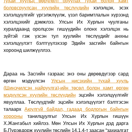
тухай хуульд өөрчлөлт оруулах тухай болон хамт
боловсруулсан хуулийн төслүүдийн
хэлэлцэх, эсэх
хэлэлцүүлгийг үргэлжлүүлж, үзэл баримтлалын хүрээнд
хэлэлцэхийг дэмжлээ. Улсын Их Хурлын чуулганы
хуралдаанд оролцсон гишүүдийн олонх хэлэлцэх нь
зүйтэй гэж үзсэн тул хуулийн төслүүдийг анхны
хэлэлцүүлэгт бэлтгүүлэхээр Эдийн засгийн байнгын
хороонд шилжүүллээ.
Дараа нь Засгийн газраас энэ оны дөрөвдүгээр сард
өргөн мэдүүлсэн
Улсын нисэхийн тухай хууль
(Шинэчилсэн найруулга)
-ийн төсөл болон хамт өргөн
мэдүүлсэн хуулийн төслүүдийн
эцсийн хэлэлцүүлгийг
явууллаа. Төслүүдтийг эцсийн хэлэлцүүлэгт бэлтгэсэн
талаарх
Аюулгүй байдал, гадаад бодлогын байнгын
хорооны
танилцуулгыг Улсын Их Хурлын гишүүн
Х.Жангабыл хийлээ. Мөн Улсын Их Хурлын дэд дарга
Б.Пүрэвдорж хуулийн төслийн 14.1.4-т заасан “захиалгат