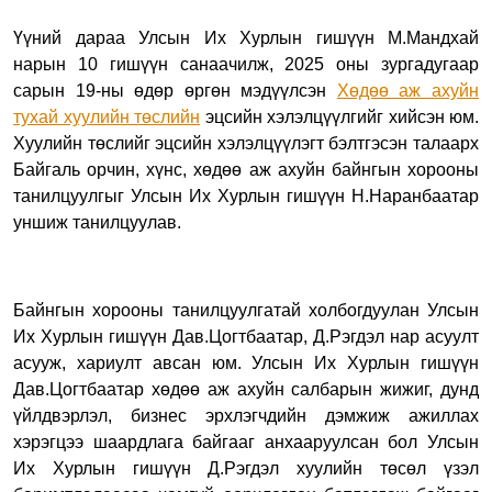
Үүний дараа Улсын Их Хурлын гишүүн М.Мандхай
нарын 10 гишүүн санаачилж, 2025 оны зургадугаар
сарын 19-ны өдөр өргөн мэдүүлсэн
Хөдөө аж ахуйн
тухай хуулийн төслийн
эцсийн хэлэлцүүлгийг хийсэн юм.
Хуулийн төслийг эцсийн хэлэлцүүлэгт бэлтгэсэн талаарх
Байгаль орчин, хүнс, хөдөө аж ахуйн байнгын хорооны
танилцуулгыг Улсын Их Хурлын гишүүн Н.Наранбаатар
уншиж танилцуулав.
Байнгын хорооны танилцуулгатай холбогдуулан Улсын
Их Хурлын гишүүн Дав.Цогтбаатар, Д.Рэгдэл нар асуулт
асууж, хариулт авсан юм. Улсын Их Хурлын гишүүн
Дав.Цогтбаатар хөдөө аж ахуйн салбарын жижиг, дунд
үйлдвэрлэл, бизнес эрхлэгчдийн дэмжиж ажиллах
хэрэгцээ шаардлага байгааг анхааруулсан бол Улсын
Их Хурлын гишүүн Д.Рэгдэл хуулийн төсөл үзэл