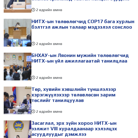
2 өдрийн өмнө
НИТХ-ын төлөөлөгчид COP17 бага хурлын
бэлтгэл ажлын талаар мэдээлэл сонслоо
2 өдрийн өмнө
БНХАУ-ын Ляонин мужийн төлөөлөгчид
НИТХ-ын үйл ажиллагаатай танилцлаа
2 өдрийн өмнө
Төр, хувийн хэвшлийн түншлэлээр
хэрэгжүүлэхээр төлөвлөсөн зарим
төслийг танилцуулав
2 өдрийн өмнө
Засаглал, эрх зүйн хороо НИТХ-ын
ээлжит VIII хуралдаанаар хэлэлцэх
асуудлуудыг дэмжлээ