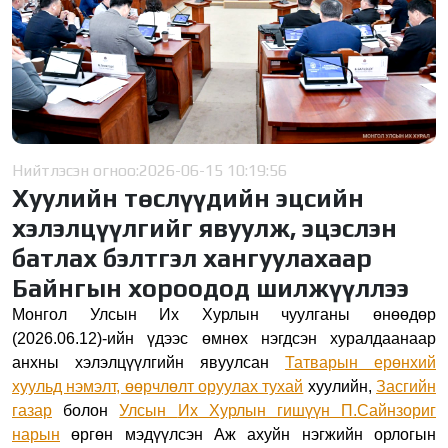
Нийтлэсэн огноо:
2026-06-15 10:19:56
Хуулийн төслүүдийн эцсийн
хэлэлцүүлгийг явуулж, эцэслэн
батлах бэлтгэл хангуулахаар
Байнгын хороодод шилжүүллээ
Монгол Улсын Их Хурлын чуулганы өнөөдөр
(2026.06.12)-ийн үдээс өмнөх нэгдсэн хуралдаанаар
анхны хэлэлцүүлгийн явуулсан
Татварын ерөнхий
хуульд нэмэлт, өөрчлөлт оруулах тухай
хуулийн,
Засгийн
газар
болон
Улсын
И
х Хурлын гишүүн
П.Сайнзориг
нарын
өргөн мэдүүлсэн Аж ахуйн нэгжийн орлогын