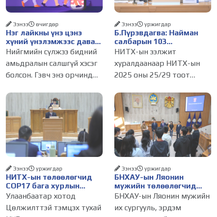
Ээнээ
өчигдѳр
Ээнээ
уржигдар
Нэг лайкны үнэ цэнэ
Б.Пүрэвдагва: Найман
хүний үнэлэмжээс давах
салбарын 103
болсон уу?
үйлчилгээний
Нийгмийн сүлжээ бидний
НИТХ-ын ээлжит
бүртгэлийг цуцалснаар
амьдралын салшгүй хэсэг
хуралдаанаар НИТХ-ын
бизнес эрхлэхэд таатай
болсон. Гэвч энэ орчинд
2025 оны 25/29 тоот
нөхцөл бүрдэнэ
хүмүүсийн үнэлэмж,
тогтоолоор батлагдсан
амжилт, тэр ч байтугай
журмын зарим хэсгийг
хүний үнэ цэнийг хүртэл
хүчингүй болгож,
лайк, шэйр, дагагчийн
зөвшөөрлийн шинжтэй
тоогоор хэмжих хандлага
103 бүртгэлээс нийслэлийн
газар авч
бизнес эрхлэгчдийг
Ээнээ
уржигдар
Ээнээ
уржигдар
НИТХ-ын төлөөлөгчид
БНХАУ-ын Ляонин
COP17 бага хурлын
мужийн төлөөлөгчид
бэлтгэл ажлын талаар
НИТХ-ын үйл
Улаанбаатар хотод
БНХАУ-ын Ляонин мужийн
мэдээлэл сонслоо
ажиллагаатай
Цөлжилттэй тэмцэх тухай
их сургууль, эрдэм
танилцлаа