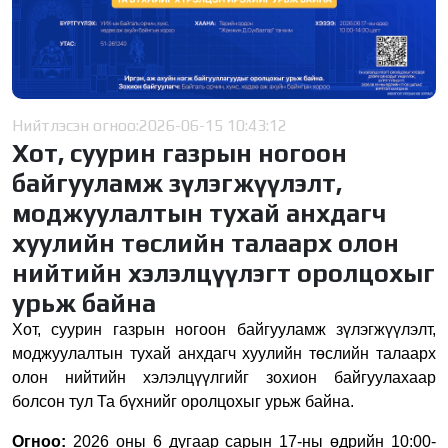
Нийтлэсэн огноо:
2026-06-15 10:43:12
Хот, суурин газрын ногоон
байгууламж зүлэгжүүлэлт,
моджуулалтын тухай анхдагч
хуулийн төслийн талаарх олон
нийтийн хэлэлцүүлэгт оролцохыг
урьж байна
Хот, суурин газрын ногоон байгууламж зүлэгжүүлэлт,
моджуулалтын тухай анхдагч хуулийн төслийн талаарх
олон нийтийн хэлэлцүүлгийг зохион байгуулахаар
болсон тул Та бүхнийг оролцохыг урьж байна.
Огноо:
2026 оны 6 дугаар сарын 17-ны өдрийн 10:00-