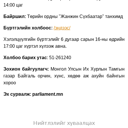
14:00 цаг
Байршил:
Төрийн ордны "Жанжин Сүхбаатар" танхимд
Бүртгэлийн холбооc:
/эндээс/
Хэлэлцүүлгийн бүртгэлийг 6 дугаар сарын 16-ны өдрийн
17:00 цаг хүртэл хүлээж авна.
Холбоо барих утас
: 51-261240
Зохион байгуулагч:
Монгол Улсын Их Хурлын Тамгын
газар Байгаль орчин, хүнс, хөдөө аж ахуйн байнгын
хороо
Эх сурвалж: parliament.mn
Нийтлэлийг хуваалцах