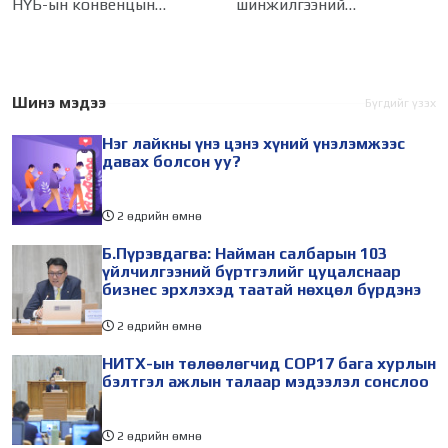
НҮБ-ын конвенцын
шинжилгээний
Талуудын 17 дугаар бага
байгууллагын эрдэмтэн,
хурал (COP17) 2026 оны 08
судлаач, оюутнууд болон
дугаар сарын 17-28-ны
залуу бизнес эрхлэгчдийн
өдөр зохион
төлөөлөгчид Монгол
Шинэ мэдээ
Бүгдийг үзэх
байгуулагдана. Үүнтэй
Улсад хийж буй танилцах
Нэг лайкны үнэ цэнэ хүний үнэлэмжээс
холбогдуулан Нийслэлийн
айлчлалынхаа хүрээнд
давах болсон уу?
2 өдрийн өмнө
Б.Пүрэвдагва: Найман салбарын 103
үйлчилгээний бүртгэлийг цуцалснаар
бизнес эрхлэхэд таатай нөхцөл бүрдэнэ
2 өдрийн өмнө
НИТХ-ын төлөөлөгчид COP17 бага хурлын
бэлтгэл ажлын талаар мэдээлэл сонслоо
2 өдрийн өмнө