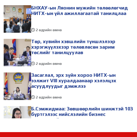
БНХАУ-ын Ляонин мужийн төлөөлөгчид
НИТХ-ын үйл ажиллагаатай танилцлаа
2 өдрийн өмнө
Төр, хувийн хэвшлийн түншлэлээр
хэрэгжүүлэхээр төлөвлөсөн зарим
төслийг танилцуулав
2 өдрийн өмнө
Засаглал, эрх зүйн хороо НИТХ-ын
ээлжит VIII хуралдаанаар хэлэлцэх
асуудлуудыг дэмжлээ
2 өдрийн өмнө
Б.Сэмжидмаа: Зөвшөөрлийн шинжтэй 103
бүртгэлээс нийслэлийн бизнес
эрхлэгчдийг чөлөөллөө
2 өдрийн өмнө