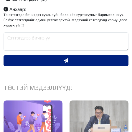
Анхаар!
Та сэтгэгдэл бичихдээ хууль зүйн болон ёс суртахууныг баримтална уу.
Ёс бус сэтгэгдлийг админ устгах эрхтэй. Мэдээний сэтгэгдэлд хариуцлага
хүлээхгүй. !!!
ТӨСТЭЙ МЭДЭЭЛЛҮҮД: