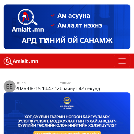
Ам асууна
Амлалт нэхнэ
АРД ТҮМНИЙ ОЙ САНАМЖ
Огноо
Унших
2026-06-15 10:43:12
0 минут 42 секунд