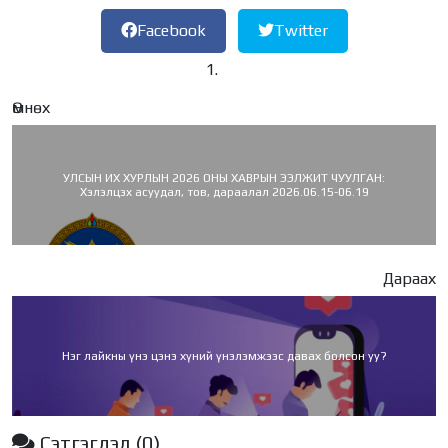
Facebook
Twitter
Өмнөх
УЛСЫН ИХ ХУРЛЫН 2026 ОНЫ ХАВРЫН ЭЭЛЖИТ ЧУУЛГАН:
Хэлэлцэх асуудал, тов, дараалал 2026.06.15-06.19
Дараах
Нэг лайкны үнэ цэнэ хүний үнэлэмжээс давах болсон уу?
Сэтгэгдэл
(0)