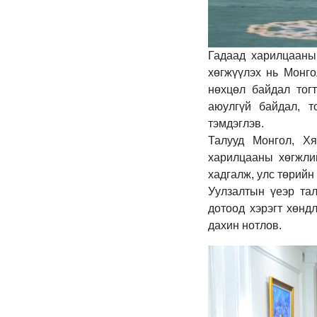
Гадаад харилцааны
хөгжүүлэх нь Монго
нөхцөл байдал тог
аюулгүй байдал, т
тэмдэглэв.
Талууд Монгол, Хя
харилцааны хөгжли
хадгалж, улс төрийн
Уулзалтын үеэр тал
дотоод хэрэгт хөнд
дахин нотлов.