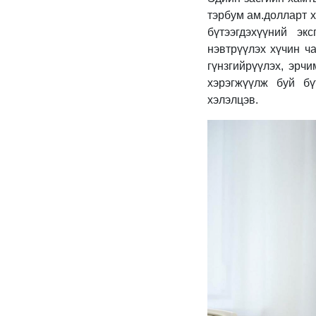
тэрбум ам.долларт х
бүтээгдэхүүний эк
нэвтрүүлэх хүчин ч
гүнзгийрүүлэх, эрч
хэрэгжүүлж буй бү
хэлэлцэв.