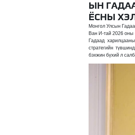
ЫН ГАДАА
ЁСНЫ ХЭ
Монгол Улсын Гадаа
Ван И-тай 2026 оны 
Гадаад харилцааны
стратегийн түвшинд
бэхжин бүхий л салб