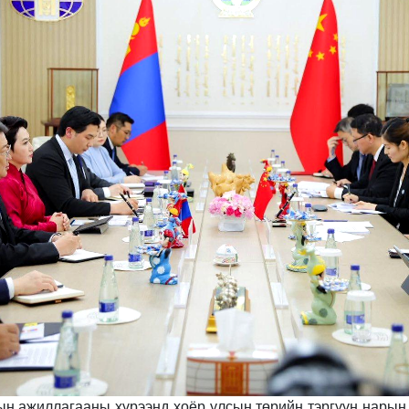
ын ажиллагааны хүрээнд хоёр улсын төрийн тэргүүн нарын