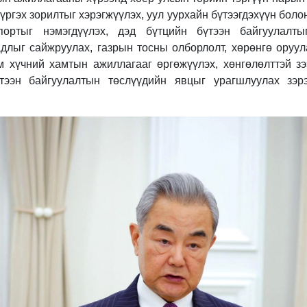
үргэх зорилтыг хэрэгжүүлэх, уул уурхайн бүтээгдэхүүн боло
спортыг нэмэгдүүлэх, дэд бүтцийн бүтээн байгуулалт
адлыг сайжруулах, газрын тосны олборлолт, хөрөнгө оруу
им хүчний хамтын ажиллагааг өргөжүүлэх, хөнгөлөлттэй з
тээн байгуулалтын төслүүдийн явцыг урагшлуулах зэрэ