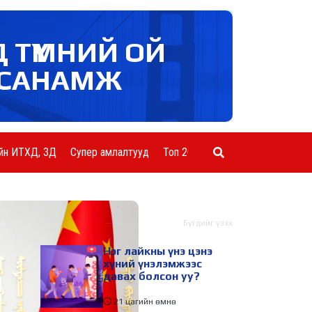
Д ТҮМНИЙ ОЙ
САНАМЖ
йн ИТХД, ЗД
Супер амлалтууд
Топ 20 ААН
Шинэ мэдээ
Бүгдийг үзэх
Нэг лайкны үнэ цэнэ
хүний үнэлэмжээс
давах болсон уу?
21 цагийн өмнө