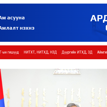
АР
Ам асууна
Амлалт нэхнэ
Г-ын гишүүд
НИТХТ, НИТХД, НЗД
Дүүргийн ИТХД, ЗД
Аймги