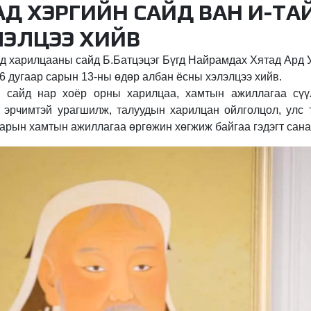
Д ХЭРГИЙН САЙД ВАН И-ТА
ЛЭЛЦЭЭ ХИЙВ
д харилцааны сайд Б.Батцэцэг Бүгд Найрамдах Хятад Ард 
6 дугаар сарын 13-ны өдөр албан ёсны хэлэлцээ хийв.
 сайд нар хоёр орны харилцаа, хамтын ажиллагаа сү
 эрчимтэй урагшилж, талуудын харилцан ойлголцол, улс 
арын хамтын ажиллагаа өргөжин хөгжиж байгаа гэдэгт сана