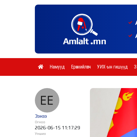
Намууд
Ерөнхийлөгч
УИХ-ын гишүүд
З
Ээнээ
Огноо
2026-06-15 11:17:29
Унших