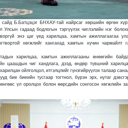
 сайд Б.Батцэцэг БНХАУ-тай найрсаг хөршийн өргөн хүр
л Улсын гадаад бодлогын тэргүүлэх чиглэлийн нэг болох
творгүй энэ цаг үед харилцаа, хамтын ажиллагаагаа ул
огтвортой хөгжлийг хангахад хамтын хүчин чармайлт г
тадын харилцаа, хамтын ажиллагааны өнөөгийн байдал
йн цаашдын чиг хандлага, дээд, өндөр түвшний харилц
 харилцан ойлголцол, итгэлцлийг гүнзгийрүүлэх талаар сана
ууд бие биеийн тусгаар тогтнол, бүрэн эрх, нутаг дэвсг
лөнгөөс үл оролцох болон өөрсдийн сонгосон хөгжлийн за