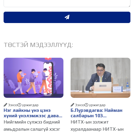
ТӨСТЭЙ МЭДЭЭЛЛҮҮД:
Ээнээ
уржигдар
Ээнээ
уржигдар
Нэг лайкны үнэ цэнэ
Б.Пүрэвдагва: Найман
хүний үнэлэмжээс давах
салбарын 103
болсон уу?
үйлчилгээний
Нийгмийн сүлжээ бидний
НИТХ-ын ээлжит
бүртгэлийг цуцалснаар
амьдралын салшгүй хэсэг
хуралдаанаар НИТХ-ын
бизнес эрхлэхэд таатай