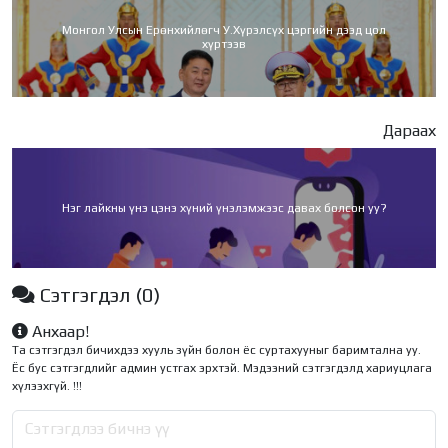
Монгол Улсын Ерөнхийлөгч У.Хүрэлсүх цэргийн дээд цол
хүртээв
Дараах
Нэг лайкны үнэ цэнэ хүний үнэлэмжээс давах болсон уу?
Сэтгэгдэл
(0)
Анхаар!
Та сэтгэгдэл бичихдээ хууль зүйн болон ёс суртахууныг баримтална уу.
Ёс бус сэтгэгдлийг админ устгах эрхтэй. Мэдээний сэтгэгдэлд хариуцлага
хүлээхгүй. !!!