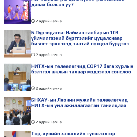
холбогдуулан Нийслэлийн
айлчлалынхаа хүрээнд
давах болсон уу?
2 өдрийн өмнө
Б.Пүрэвдагва: Найман салбарын 103
үйлчилгээний бүртгэлийг цуцалснаар
бизнес эрхлэхэд таатай нөхцөл бүрдэнэ
2 өдрийн өмнө
НИТХ-ын төлөөлөгчид COP17 бага хурлын
бэлтгэл ажлын талаар мэдээлэл сонслоо
2 өдрийн өмнө
БНХАУ-ын Ляонин мужийн төлөөлөгчид
НИТХ-ын үйл ажиллагаатай танилцлаа
2 өдрийн өмнө
Төр, хувийн хэвшлийн түншлэлээр