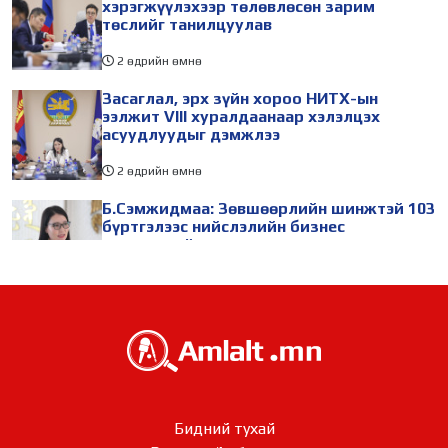
хэрэгжүүлэхээр төлөвлөсөн зарим
төслийг танилцуулав
2 өдрийн өмнө
Засаглал, эрх зүйн хороо НИТХ-ын
ээлжит VIII хуралдаанаар хэлэлцэх
асуудлуудыг дэмжлээ
2 өдрийн өмнө
Б.Сэмжидмаа: Зөвшөөрлийн шинжтэй 103
бүртгэлээс нийслэлийн бизнес
эрхлэгчдийг чөлөөллөө
2 өдрийн өмнө
ТБХ 67 асуудал хэлэлцэж, нийслэлийн
төсвийн талаарх ерөнхий хяналтын
сонсгол зохион байгуулсан байна
2 өдрийн өмнө
УИХ-ын дарга С.Бямбацогт төрийг
Бидний тухай
төлөөлөн Сутай хайрхны тэнгэрийг тахих