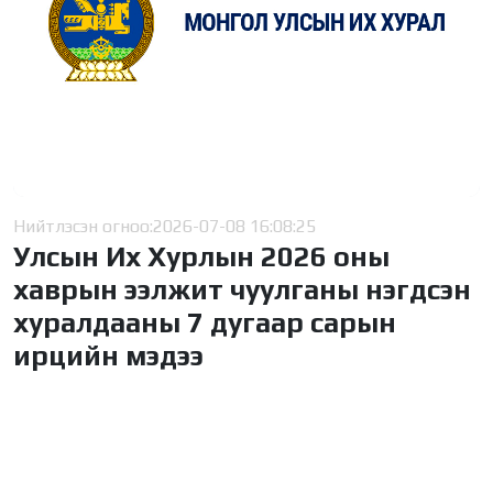
Нийтлэсэн огноо:
2026-07-08 16:08:25
Улсын Их Хурлын 2026 оны
хаврын ээлжит чуулганы нэгдсэн
хуралдааны 7 дугаар сарын
ирцийн мэдээ