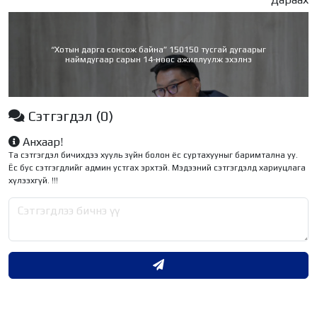
“Хотын дарга сонсож байна” 150150 тусгай дугаарыг
наймдугаар сарын 14-нөөс ажиллуулж эхэлнэ
Сэтгэгдэл
(0)
Анхаар!
Та сэтгэгдэл бичихдээ хууль зүйн болон ёс суртахууныг баримтална уу.
Ёс бус сэтгэгдлийг админ устгах эрхтэй. Мэдээний сэтгэгдэлд хариуцлага
хүлээхгүй. !!!