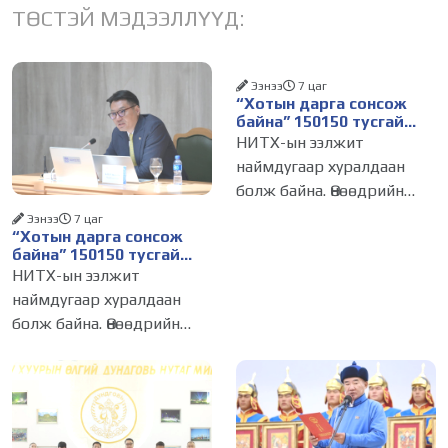
ТӨСТЭЙ МЭДЭЭЛЛҮҮД:
Ээнээ
7 цаг
“Хотын дарга сонсож
байна” 150150 тусгай
дугаарыг наймдугаар
НИТХ-ын ээлжит
сарын 14-нөөс
наймдугаар хуралдаан
ажиллуулж эхэлнэ
болж байна. Өнөөдрийн
хуралдаанаар нийслэлийн
Ээнээ
7 цаг
“Хотын дарга сонсож
нутгийн захиргааны
байна” 150150 тусгай
байгууллага, албан
дугаарыг наймдугаар
НИТХ-ын ээлжит
тушаалтанд 2025, 2026
сарын 14-нөөс
наймдугаар хуралдаан
ажиллуулж эхэлнэ
оны эхний хагас жилийн
болж байна. Өнөөдрийн
байдлаар иргэдээс ирсэн
хуралдаанаар нийслэлийн
өргөдөл,
нутгийн захиргааны
байгууллага, албан
тушаалтанд 2025, 2026
оны эхний хагас жилийн