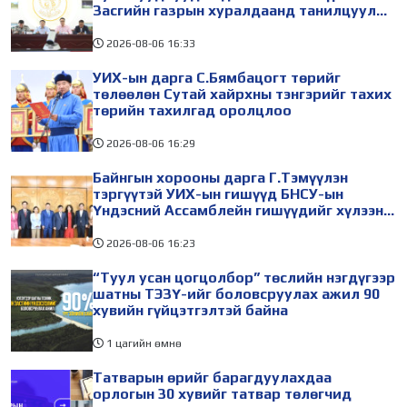
Засгийн газрын хуралдаанд танилцуулж,
шийдвэрлүүлнэ
2026-08-06
16:33
УИХ-ын дарга С.Бямбацогт төрийг
төлөөлөн Сутай хайрхны тэнгэрийг тахих
төрийн тахилгад оролцлоо
2026-08-06
16:29
Байнгын хорооны дарга Г.Тэмүүлэн
тэргүүтэй УИХ-ын гишүүд БНСУ-ын
Үндэсний Ассамблейн гишүүдийг хүлээн
авч уулзав
2026-08-06
16:23
“Туул усан цогцолбор” төслийн нэгдүгээр
шатны ТЭЗҮ-ийг боловсруулах ажил 90
хувийн гүйцэтгэлтэй байна
1 цагийн өмнө
Татварын өрийг барагдуулахдаа
орлогын 30 хувийг татвар төлөгчид