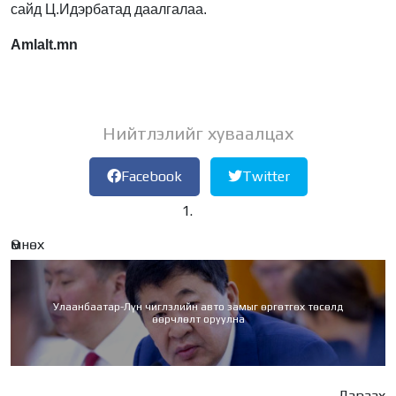
сайд Ц.Идэрбатад даалгалаа.
Amlalt.mn
Нийтлэлийг хуваалцах
Facebook
Twitter
Өмнөх
Улаанбаатар-Лүн чиглэлийн авто замыг өргөтгөх төсөлд
өөрчлөлт оруулна
Дараах