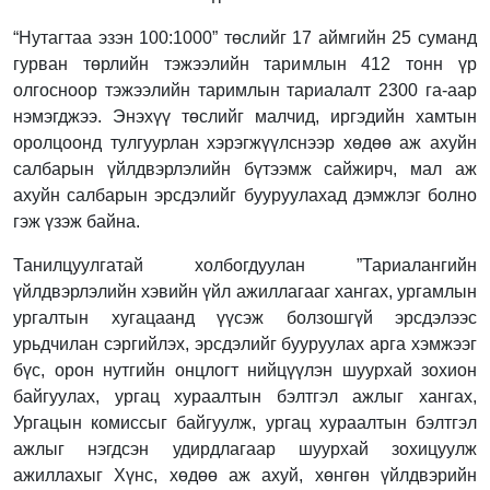
“Нутагтаа эзэн 100:1000” төслийг 17 аймгийн 25 суманд
гурван төрлийн тэжээлийн таримлын 412 тонн үр
олгосноор тэжээлийн таримлын тариалалт 2300 га-аар
нэмэгджээ. Энэхүү төслийг малчид, иргэдийн хамтын
оролцоонд тулгуурлан хэрэгжүүлснээр хөдөө аж ахуйн
салбарын үйлдвэрлэлийн бүтээмж сайжирч, мал аж
ахуйн салбарын эрсдэлийг бууруулахад дэмжлэг болно
гэж үзэж байна.
Танилцуулгатай холбогдуулан ”Тариалангийн
үйлдвэрлэлийн хэвийн үйл ажиллагааг хангах, ургамлын
ургалтын хугацаанд үүсэж болзошгүй эрсдэлээс
урьдчилан сэргийлэх, эрсдэлийг бууруулах арга хэмжээг
бүс, орон нутгийн онцлогт нийцүүлэн шуурхай зохион
байгуулах, ургац хураалтын бэлтгэл ажлыг хангах,
Ургацын комиссыг байгуулж, ургац хураалтын бэлтгэл
ажлыг нэгдсэн удирдлагаар шуурхай зохицуулж
ажиллахыг Хүнс, хөдөө аж ахуй, хөнгөн үйлдвэрийн