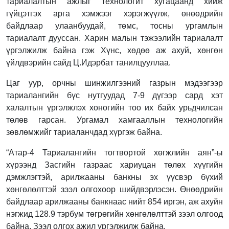
тариалалтын ажлыг технологит хугацаанд хийж
гүйцэтгэх арга хэмжээг хэрэгжүүлж, өнөөдрийн
байдлаар улаанбуудай, төмс, тосны ургамлын
тариалалт дууссан. Харин малын тэжээлийн тариалалт
үргэлжилж байна гэж Хүнс, хөдөө аж ахуй, хөнгөн
үйлдвэрийн сайд Ц.Идэрбат танилцууллаа.
Цаг уур, орчны шинжилгээний газрын мэдээгээр
тариалангийн бүс нутгуудад 7-9 дүгээр сард хэт
халалтын үргэлжлэх хоногийн тоо их байх урьдчилсан
төлөв гарсан. Ургамал хамгааллын технологийн
зөвлөмжийг тариаланчдад хүргэж байна.
“Атар-4 Тариалангийн тогтвортой хөгжлийн аян”-ы
хүрээнд Засгийн газраас хариуцан төлөх хүүгийн
дэмжлэгтэй, арилжааны банкны эх үүсвэр бүхий
хөнгөлөлттэй зээл олгохоор шийдвэрлэсэн. Өнөөдрийн
байдлаар арилжааны банкнаас нийт 854 иргэн, аж ахуйн
нэгжид 128.9 тэрбум төгрөгийн хөнгөлөлттэй зээл олгоод
байна. Зээл олгох ажил үргэлжилж байна.