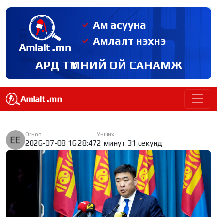
Ам асууна
Амлалт нэхнэ
АРД ТҮМНИЙ ОЙ САНАМЖ
Огноо
Унших
2026-07-08 16:28:47
2 минут 31 секунд