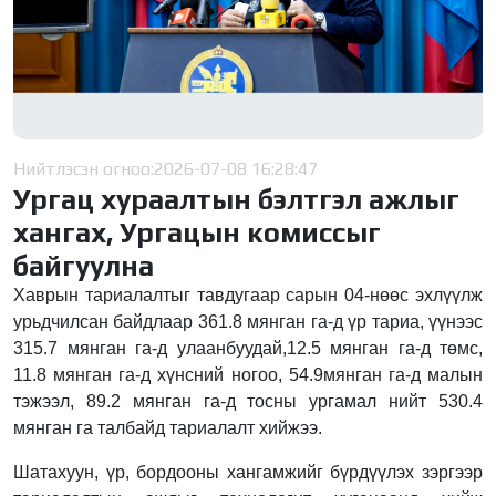
Нийтлэсэн огноо:
2026-07-08 16:28:47
Ургац хураалтын бэлтгэл ажлыг
хангах, Ургацын комиссыг
байгуулна
Хаврын тариалалтыг тавдугаар сарын 04-нөөс эхлүүлж
урьдчилсан байдлаар 361.8 мянган га-д үр тариа, үүнээс
315.7 мянган га-д улаанбуудай,12.5 мянган га-д төмс,
11.8 мянган га-д хүнсний ногоо, 54.9мянган га-д малын
тэжээл, 89.2 мянган га-д тосны ургамал нийт 530.4
мянган га талбайд тариалалт хийжээ.
Шатахуун, үр, бордооны хангамжийг бүрдүүлэх зэргээр