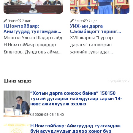
байдлаар иргэдээс ирсэн
өргөдөл,
Ээнээ
7 цаг
Ээнээ
7 цаг
Н.Номтойбаяр:
УИХ-ын дарга
Аймгуудад тулгамдаж
С.Бямбацогт төрийг
буй асуудлуудыг долоо
төлөөлөн Сутай хайрхны
Монгол Улсын Шадар сайд
XVII жарны “Сүрээр
хоног бүр Засгийн
тэнгэрийг тахих төрийн
Н.Номтойбаяр өнөөдөр
дарагч” гал морин
газрын хуралдаанд
тахилгад оролцлоо
Өмнөговь, Дундговь аймагт
жилийн зуны адаг
танилцуулж,
шийдвэрлүүлнэ
ажиллалаа. Ерөнхий
хөхөгчин хонь сарын 23-
сайдын 10 дугаар албан
ны өлзий дэмбэрэлтэй
даалгавар, Улсын Онцгой
өдөр /2026.08.06/ Сутай
комиссын даргын 3 дугаар
хайрхны тэнгэрийг тайх
Шинэ мэдээ
Бүгдийг үзэх
тушаалын хүрээнд
төрийн тахилга боллоо.
“Хотын дарга сонсож байна” 150150
Өмнөговь аймагт
Монгол
тусгай дугаарыг наймдугаар сарын 14-
нөөс ажиллуулж эхэлнэ
2026-08-06
16:40
Н.Номтойбаяр: Аймгуудад тулгамдаж
буй асуудлуудыг долоо хоног бүр