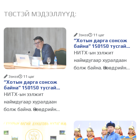
ТӨСТЭЙ МЭДЭЭЛЛҮҮД:
Ээнээ
11 цаг
“Хотын дарга сонсож
байна” 150150 тусгай
дугаарыг наймдугаар
НИТХ-ын ээлжит
сарын 14-нөөс
наймдугаар хуралдаан
ажиллуулж эхэлнэ
болж байна. Өнөөдрийн
хуралдаанаар нийслэлийн
Ээнээ
11 цаг
“Хотын дарга сонсож
нутгийн захиргааны
байна” 150150 тусгай
байгууллага, албан
дугаарыг наймдугаар
НИТХ-ын ээлжит
тушаалтанд 2025, 2026
сарын 14-нөөс
наймдугаар хуралдаан
ажиллуулж эхэлнэ
оны эхний хагас жилийн
болж байна. Өнөөдрийн
байдлаар иргэдээс ирсэн
хуралдаанаар нийслэлийн
өргөдөл,
нутгийн захиргааны
байгууллага, албан
тушаалтанд 2025, 2026