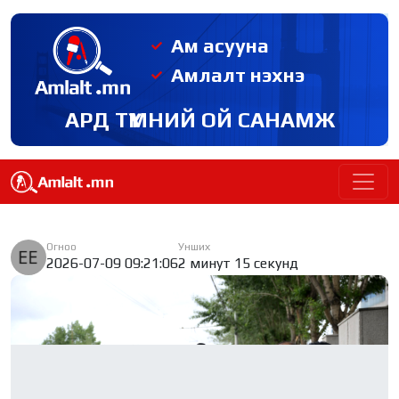
Ам асууна
Амлалт нэхнэ
АРД ТҮМНИЙ ОЙ САНАМЖ
Огноо
Унших
2026-07-09 09:21:06
2 минут 15 секунд