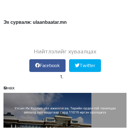
Эх сурвалж: ulaanbaatar.mn
Нийтлэлийг хуваалцах
Facebook
Twitter
Өмнөх
Улсын Их Хурлын үйл ажиллагаа, Төрийн ордонтой танилцах
аялалд зургаадугаар сард 11019 иргэн оролцжээ