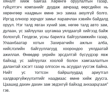
хяналт хийж байгаа Хөрөнгө оруулалтын газар,
гүйцэтгэгч компанийг дуудаж авчраад өөрсдийнх нь
хөрөнгөөр наадмын өмнө энэ замаа аюулгүй болго.
Иргэд олноор зорчдог замыг яаравчлан хэвийн байдалд
оруул. Нэг талд явган хүний зам, нөгөө талд авто зам,
дулаан, ус зайлуулах шугамаа уялдаагүй хийгээд байж
болохгүй. Геодези, усны барилга байгууламжийн газар,
Улаанбаатар хотын Захирагчийн ажлын алба,
нийслэлийн байгууллагууд хоорондоо уялдаатай
ажиллая. Өнөөдөр үерийн эрсдэлтэй бүсүүдээр явж
байхад ус зайлуулах хоолой болон хамгаалалтын
далантай хэсэгт газар олгосон нь асуудал үүсгэж байна.
Нийт ус тогтсон байршлуудад ариутгал
халдваргүйжүүлэлтийг наадмаас өмнө хийж дуусга.
Цаашид дахин дахин зам эвдэхгүй байхад анхаарцгаая”
гэв.