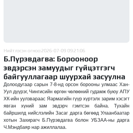
Нийтлэсэн огноо:
2026-07-09 09:21:06
Б.Пүрэвдагва: Борооноор
эвдэрсэн замуудыг гүйцэтгэгч
байгууллагаар шуурхай засуулна
Долоодугаар сарын 7-8-нд орсон борооны улмаас Хан-
Уул дүүрэг, Чингисийн өргөн чөлөөний гудамж буюу АПУ
ХК-ийн уулзвараас Яармагийн гүүр хүртэлх зарим хэсэгт
явган хүний зам эвдэрч гэмтсэн байна. Тухайн
байршилд нийслэлийн Засаг дарга бөгөөд Улаанбаатар
хотын Захирагч Б.Пүрэвдагва болон УБЗАА-ны дарга
Ч.Мэндбаяр нар ажиллалаа.