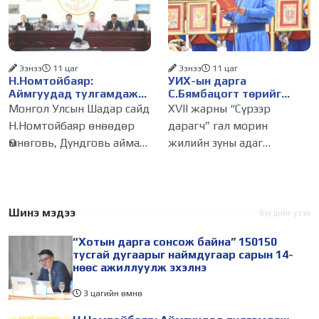
оны эхний хагас жилийн
байдлаар иргэдээс ирсэн
өргөдөл,
Ээнээ
11 цаг
Ээнээ
11 цаг
Н.Номтойбаяр:
УИХ-ын дарга
Аймгуудад тулгамдаж
С.Бямбацогт төрийг
буй асуудлуудыг долоо
төлөөлөн Сутай хайрхны
Монгол Улсын Шадар сайд
XVII жарны “Сүрээр
хоног бүр Засгийн
тэнгэрийг тахих төрийн
Н.Номтойбаяр өнөөдөр
дарагч” гал морин
газрын хуралдаанд
тахилгад оролцлоо
Өмнөговь, Дундговь аймагт
жилийн зуны адаг
танилцуулж,
шийдвэрлүүлнэ
ажиллалаа. Ерөнхий
хөхөгчин хонь сарын 23-
сайдын 10 дугаар албан
ны өлзий дэмбэрэлтэй
даалгавар, Улсын Онцгой
өдөр /2026.08.06/ Сутай
комиссын даргын 3 дугаар
хайрхны тэнгэрийг тайх
Шинэ мэдээ
Бүгдийг үзэх
тушаалын хүрээнд
төрийн тахилга боллоо.
“Хотын дарга сонсож байна” 150150
Өмнөговь аймагт
Монгол
тусгай дугаарыг наймдугаар сарын 14-
нөөс ажиллуулж эхэлнэ
3 цагийн өмнө