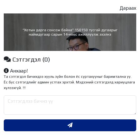
Дараах
“Хотын дарга сонсож байна” 150150 тусгай дугаарыг
наймдугаар сарын 14-нөөс ажиллуулж эхэлнэ
Сэтгэгдэл
(0)
Анхаар!
Та сэтгэгдэл бичихдээ хууль зүйн болон ёс суртахууныг баримтална уу.
Ёс бус сэтгэгдлийг админ устгах эрхтэй. Мэдээний сэтгэгдэлд хариуцлага
хүлээхгүй. !!!