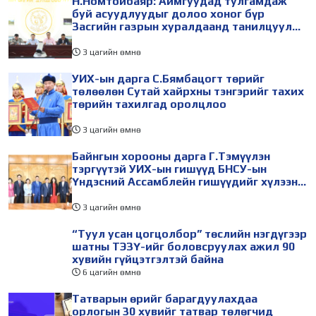
Н.Номтойбаяр: Аймгуудад тулгамдаж
буй асуудлуудыг долоо хоног бүр
Засгийн газрын хуралдаанд танилцуулж,
шийдвэрлүүлнэ
3 цагийн өмнө
УИХ-ын дарга С.Бямбацогт төрийг
төлөөлөн Сутай хайрхны тэнгэрийг тахих
төрийн тахилгад оролцлоо
3 цагийн өмнө
Байнгын хорооны дарга Г.Тэмүүлэн
тэргүүтэй УИХ-ын гишүүд БНСУ-ын
Үндэсний Ассамблейн гишүүдийг хүлээн
авч уулзав
3 цагийн өмнө
“Туул усан цогцолбор” төслийн нэгдүгээр
шатны ТЭЗҮ-ийг боловсруулах ажил 90
хувийн гүйцэтгэлтэй байна
6 цагийн өмнө
Татварын өрийг барагдуулахдаа
орлогын 30 хувийг татвар төлөгчид