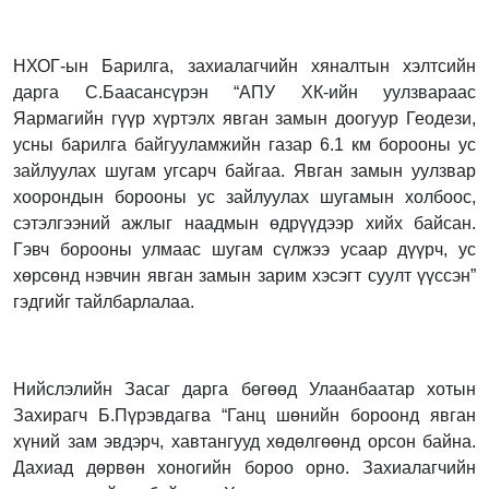
НХОГ-ын Барилга, захиалагчийн хяналтын хэлтсийн
дарга С.Баасансүрэн “АПУ ХК-ийн уулзвараас
Яармагийн гүүр хүртэлх явган замын доогуур Геодези,
усны барилга байгууламжийн газар 6.1 км борооны ус
зайлуулах шугам угсарч байгаа. Явган замын уулзвар
хоорондын борооны ус зайлуулах шугамын холбоос,
сэтэлгээний ажлыг наадмын өдрүүдээр хийх байсан.
Гэвч борооны улмаас шугам сүлжээ усаар дүүрч, ус
хөрсөнд нэвчин явган замын зарим хэсэгт суулт үүссэн”
гэдгийг тайлбарлалаа.
Нийслэлийн Засаг дарга бөгөөд Улаанбаатар хотын
Захирагч Б.Пүрэвдагва “Ганц шөнийн бороонд явган
хүний зам эвдэрч, хавтангууд хөдөлгөөнд орсон байна.
Дахиад дөрвөн хоногийн бороо орно. Захиалагчийн