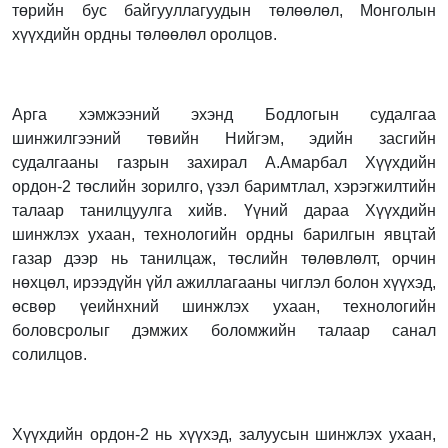
төрийн бус байгууллагуудын төлөөлөл, Монголын
хүүхдийн ордны төлөөлөл оролцов.
Арга хэмжээний эхэнд Бодлогын судалгаа
шинжилгээний төвийн Нийгэм, эдийн засгийн
судалгааны газрын захирал А.Амарбал Хүүхдийн
ордон-2 төслийн зорилго, үзэл баримтлал, хэрэгжилтийн
талаар танилцуулга хийв. Үүний дараа Хүүхдийн
шинжлэх ухаан, технологийн ордны барилгын явцтай
газар дээр нь танилцаж, төслийн төлөвлөлт, орчин
нөхцөл, ирээдүйн үйл ажиллагааны чиглэл болон хүүхэд,
өсвөр үеийнхний шинжлэх ухаан, технологийн
боловсролыг дэмжих боломжийн талаар санал
солилцов.
Хүүхдийн ордон-2 нь хүүхэд, залуусын шинжлэх ухаан,