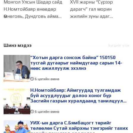
буй асуудлуудыг долоо
төлөөлөн Сутай хайрхны
Монгол Улсын Шадар сайд
XVII жарны “Сүрээр
хоног бүр Засгийн
тэнгэрийг тахих төрийн
Н.Номтойбаяр өнөөдөр
дарагч” гал морин
газрын хуралдаанд
тахилгад оролцлоо
Өмнөговь, Дундговь аймагт
жилийн зуны адаг
танилцуулж,
шийдвэрлүүлнэ
ажиллалаа. Ерөнхий
хөхөгчин хонь сарын 23-
сайдын 10 дугаар албан
ны өлзий дэмбэрэлтэй
даалгавар, Улсын Онцгой
өдөр /2026.08.06/ Сутай
комиссын даргын 3 дугаар
хайрхны тэнгэрийг тайх
Шинэ мэдээ
Бүгдийг үзэх
тушаалын хүрээнд
төрийн тахилга боллоо.
“Хотын дарга сонсож байна” 150150
Өмнөговь аймагт
Монгол
тусгай дугаарыг наймдугаар сарын 14-
нөөс ажиллуулж эхэлнэ
6 цагийн өмнө
Н.Номтойбаяр: Аймгуудад тулгамдаж
буй асуудлуудыг долоо хоног бүр
Засгийн газрын хуралдаанд танилцуулж,
шийдвэрлүүлнэ
6 цагийн өмнө
УИХ-ын дарга С.Бямбацогт төрийг
төлөөлөн Сутай хайрхны тэнгэрийг тахих