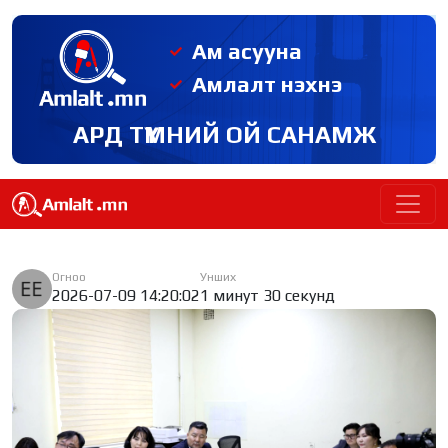
Ам асууна
Амлалт нэхнэ
АРД ТҮМНИЙ ОЙ САНАМЖ
Огноо
Унших
2026-07-09 14:20:02
1 минут 30 секунд