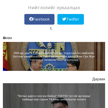
Нийтлэлийг хуваалцах
Facebook
Twitter
Өмнөх
УИХ-ын дарга С.Бямбацогт БНСУ-ын Үндэсний Ассамблейн
Батлан хамгаалахын байнгын хорооны дарга Жин Сон Жүн
тэргүүтэй төлөөлөгчидтэй уулзлаа
Дараах
“Хотын дарга сонсож байна” 150150 тусгай дугаарыг
наймдугаар сарын 14-нөөс ажиллуулж эхэлнэ