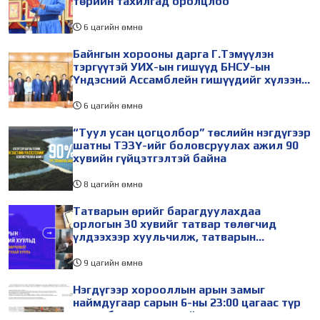
төрийн тахилгад оролцлоо
6 цагийн өмнө
Байнгын хорооны дарга Г.Тэмүүлэн
тэргүүтэй УИХ-ын гишүүд БНСУ-ын
Үндэсний Ассамблейн гишүүдийг хүлээн
авч уулзав
6 цагийн өмнө
“Туул усан цогцолбор” төслийн нэгдүгээр
шатны ТЭЗҮ-ийг боловсруулах ажил 90
хувийн гүйцэтгэлтэй байна
8 цагийн өмнө
Татварын өрийг барагдуулахдаа
орлогын 30 хувийг татвар төлөгчид
үлдээхээр хуульчилж, татварын
тайлангаа залруулах хугацааг хоёр жил
болгон сунгажээ
9 цагийн өмнө
Нэгдүгээр хорооллын арын замыг
наймдугаар сарын 6-ны 23:00 цагаас түр
хааж, борооны ус зайлуулах шугамын