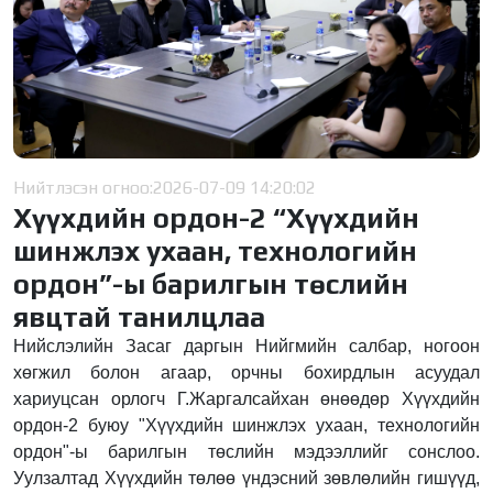
Нийтлэсэн огноо:
2026-07-09 14:20:02
Хүүхдийн ордон-2 “Хүүхдийн
шинжлэх ухаан, технологийн
ордон”-ы барилгын төслийн
явцтай танилцлаа
Нийслэлийн Засаг даргын Нийгмийн салбар, ногоон
хөгжил болон агаар, орчны бохирдлын асуудал
хариуцсан орлогч Г.Жаргалсайхан өнөөдөр Хүүхдийн
ордон-2 буюу "Хүүхдийн шинжлэх ухаан, технологийн
ордон"-ы барилгын төслийн мэдээллийг сонслоо.
Уулзалтад Хүүхдийн төлөө үндэсний зөвлөлийн гишүүд,