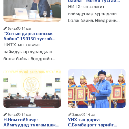
байна” 150150 тусгай
дугаарыг наймдугаар
НИТХ-ын ээлжит
сарын 14-нөөс
наймдугаар хуралдаан
ажиллуулж эхэлнэ
болж байна. Өнөөдрийн
хуралдаанаар нийслэлийн
Ээнээ
14 цаг
“Хотын дарга сонсож
нутгийн захиргааны
байна” 150150 тусгай
байгууллага, албан
дугаарыг наймдугаар
НИТХ-ын ээлжит
тушаалтанд 2025, 2026
сарын 14-нөөс
наймдугаар хуралдаан
ажиллуулж эхэлнэ
оны эхний хагас жилийн
болж байна. Өнөөдрийн
байдлаар иргэдээс ирсэн
хуралдаанаар нийслэлийн
өргөдөл,
нутгийн захиргааны
байгууллага, албан
тушаалтанд 2025, 2026
оны эхний хагас жилийн
байдлаар иргэдээс ирсэн
өргөдөл,
Ээнээ
14 цаг
Ээнээ
14 цаг
Н.Номтойбаяр:
УИХ-ын дарга
Аймгуудад тулгамдаж
С.Бямбацогт төрийг