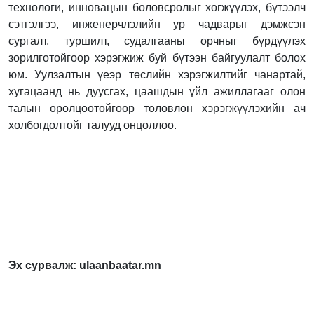
технологи, инновацын боловсролыг хөгжүүлэх, бүтээлч
сэтгэлгээ, инженерчлэлийн ур чадварыг дэмжсэн
сургалт, туршилт, судалгааны орчныг бүрдүүлэх
зорилготойгоор хэрэгжиж буй бүтээн байгуулалт болох
юм. Уулзалтын үеэр төслийн хэрэгжилтийг чанартай,
хугацаанд нь дуусгах, цаашдын үйл ажиллагааг олон
талын оролцоотойгоор төлөвлөн хэрэгжүүлэхийн ач
холбогдолтойг талууд онцоллоо.
Эх сурвалж: ulaanbaatar.mn