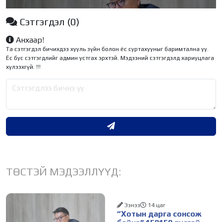
Сэтгэгдэл
(0)
Анхаар!
Та сэтгэгдэл бичихдээ хууль зүйн болон ёс суртахууныг баримтална уу.
Ёс бус сэтгэгдлийг админ устгах эрхтэй. Мэдээний сэтгэгдэлд хариуцлага
хүлээхгүй. !!!
ТӨСТЭЙ МЭДЭЭЛЛҮҮД:
Ээнээ
14 цаг
“Хотын дарга сонсож