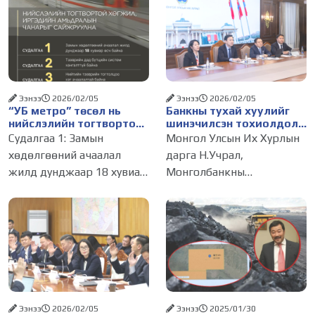
Ээнээ
2026/02/05
Ээнээ
2026/02/05
“УБ метро” төсөл нь
Банкны тухай хуулийг
нийслэлийн тогтвортой
шинэчилсэн тохиолдолд
хөгжил, иргэдийн
Унгар Улсын ОТП банк
Судалгаа 1: Замын
Монгол Улсын Их Хурлын
амьдралын чанарыг
Монгол Улсад үйл
хөдөлгөөний ачаалал
дарга Н.Учрал,
сайжруулах зайлшгүй
ажиллагаагаа явуулах
жилд дунджаар 18 хувиар
Монголбанкны
шийдэл юм
хүсэлтэй байгаагаа
илэрхийллээ
өсч байна Улаанбаатар
ерөнхийлөгч С.Наранцогт
хотын гол гудамж, зам
нар өнөөдөр (2026.02.04)
дагуу хөдөлгөөнд
Унгар Улсын ОТП банкны
оролцож буй хувийн
төлөөлөлтэй цахимаар
тээврийн хэрэгслийн
уулзлаа. Уулзалтаар ОТП
дундаж хурд 7-11 км/цаг,
банкны зүгээс Монгол
нийтийн
Улсын
Ээнээ
2026/02/05
Ээнээ
2025/01/30