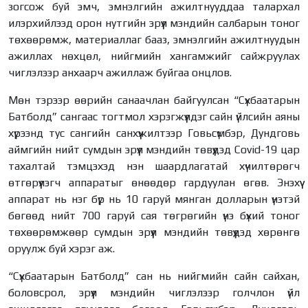
зогсож буй эмч, эмнэлгийн ажилтнууддаа талархал
илэрхийлээд орон нутгийн эрүүл мэндийн салбарын тоног
төхөөрөмж, материаллаг бааз, эмнэлгийн ажилтнуудын
ажиллах нөхцөл, нийгмийн хангамжийг сайжруулах
чиглэлээр анхаарч ажиллаж буйгаа онцлов.
Мөн тэрээр өөрийн санаачлан байгуулсан “Сүхбаатарын
Батболд” сангаас тогтмол хэрэгжүүлдэг сайн үйлсийн аяны
хүрээнд тус сангийн санхүүжилтээр Говьсүмбэр, Дундговь
аймгийн нийт сумдын эрүүл мэндийн төвүүдэд Covid-19 цар
тахалтай тэмцэхэд нэн шаардлагатай хүчилтөрөгч
өтгөрүүлэгч аппаратыг өнөөдөр гардуулан өгөв. Энэхүү
аппарат нь нэг бүр нь 10 гаруй мянган долларын үнэтэй
бөгөөд нийт 700 гаруй сая төгрөгийн үнэ бүхий тоног
төхөөрөмжөөр сумдын эрүүл мэндийн төвүүдэд хөрөнгө
оруулж буй хэрэг аж.
“Сүхбаатарын Батболд” сан нь нийгмийн сайн сайхан,
боловсрол, эрүүл мэндийн чиглэлээр голчлон үйл