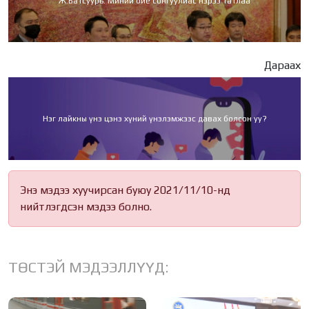
Ж.Батсуурь: Миний бие сонгуулиас нэрээ татлаа
Дараах
Нэг лайкны үнэ цэнэ хүний үнэлэмжээс давах болсон уу?
Энэ мэдээ хуучирсан буюу 2021/11/10-нд
нийтлэгдсэн мэдээ болно.
ТӨСТЭЙ МЭДЭЭЛЛҮҮД: