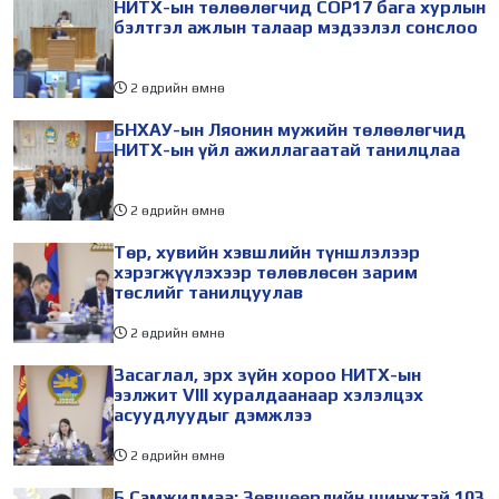
НИТХ-ын төлөөлөгчид COP17 бага хурлын
бэлтгэл ажлын талаар мэдээлэл сонслоо
2 өдрийн өмнө
БНХАУ-ын Ляонин мужийн төлөөлөгчид
НИТХ-ын үйл ажиллагаатай танилцлаа
2 өдрийн өмнө
Төр, хувийн хэвшлийн түншлэлээр
хэрэгжүүлэхээр төлөвлөсөн зарим
төслийг танилцуулав
2 өдрийн өмнө
Засаглал, эрх зүйн хороо НИТХ-ын
ээлжит VIII хуралдаанаар хэлэлцэх
асуудлуудыг дэмжлээ
2 өдрийн өмнө
Б.Сэмжидмаа: Зөвшөөрлийн шинжтэй 103