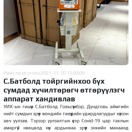
Нийтлэсэн огноо:
2021-11-10 12:00:00
С.Батболд тойргийнхоо бүх
сумдад хүчилтөрөгч өтгөрүүлэгч
аппарат хандивлав
УИХ-ын гишүүн С.Батболд Говьсүмбэр, Дундговь аймгийн
нийт сумдын эрүүл мэндийн төвүүдийн удирдлагуудыг хүлээн
авч уулзав. Тэрээр уулзалтын үеэр Covid-19 цар тахлын
амаргүй нөхцөлд хүн ардынхаа эрүүл энхийн манаанд