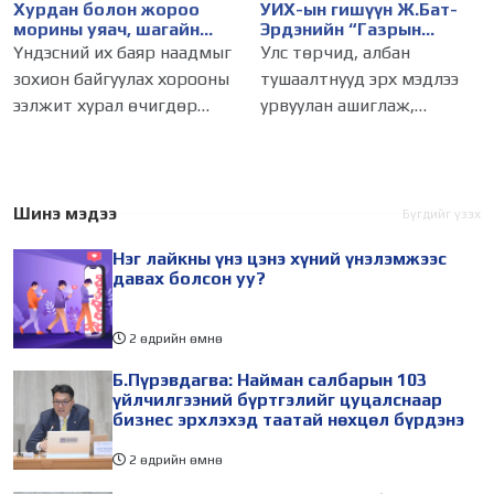
Хурдан болон жороо
УИХ-ын гишүүн Ж.Бат-
морины уяач, шагайн
Эрдэнийн “Газрын
харваачдад улсын цол
наймаачин”-аас
Үндэсний их баяр наадмыг
Улс төрчид, албан
олгуулна
“Лицензийн наймаачин”
зохион байгуулах хорооны
тушаалтнууд эрх мэдлээ
болсон “түүх”
ээлжит хурал өчигдөр
урвуулан ашиглаж,
болж, болзол хангасан
үндэслэлгүй хөрөнгөжих
хурдан морь, жороо
явдал манай улсад байж
морины уяачид, үндэсний
болох энгийн үйлдэл мэт
шагайн харваачдад улсын
болсон гэхэд хэлсдэхгүй.
Шинэ мэдээ
Бүгдийг үзэх
цол олгуулахаар Монгол
Жирийн иргэд
Нэг лайкны үнэ цэнэ хүний үнэлэмжээс
Улсын
амьдралынхаа төлөө
давах болсон уу?
махийтлаа
2 өдрийн өмнө
Б.Пүрэвдагва: Найман салбарын 103
үйлчилгээний бүртгэлийг цуцалснаар
бизнес эрхлэхэд таатай нөхцөл бүрдэнэ
2 өдрийн өмнө