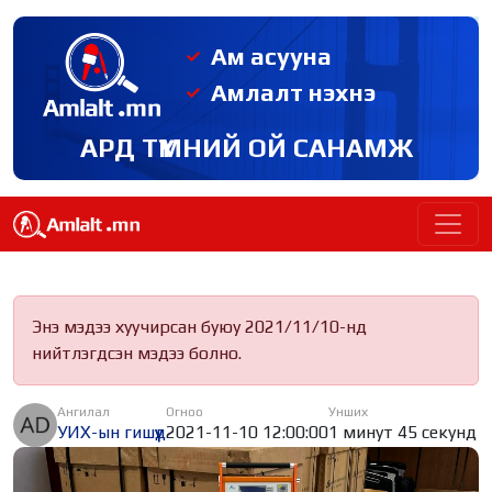
Ам асууна
Амлалт нэхнэ
АРД ТҮМНИЙ ОЙ САНАМЖ
Энэ мэдээ хуучирсан буюу 2021/11/10-нд
нийтлэгдсэн мэдээ болно.
Ангилал
Огноо
Унших
УИХ-ын гишүүд
2021-11-10 12:00:00
1 минут 45 секунд