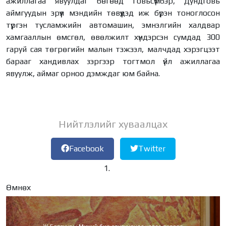
ажиллагаа явуулдаг бөгөөд Говьсүмбэр, Дундговь
аймгуудын эрүүл мэндийн төвүүдэд иж бүрэн тоноглосон
түргэн тусламжийн автомашин, эмнэлгийн халдвар
хамгааллын өмсгөл, өвөлжилт хүндэрсэн сумдад 300
гаруй сая төгрөгийн малын тэжээл, малчдад хэрэгцээт
барааг хандивлах зэргээр тогтмол үйл ажиллагаа
явуулж, аймаг орноо дэмждаг юм байна.
Нийтлэлийг хуваалцах
Facebook
Twitter
Өмнөх