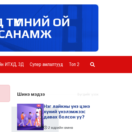
Д ТҮМНИЙ ОЙ
САНАМЖ
йн ИТХД, ЗД
Супер амлалтууд
Топ 20 ААН
Шинэ мэдээ
Бүгдийг үзэх
Нэг лайкны үнэ цэнэ
хүний үнэлэмжээс
давах болсон уу?
2 өдрийн өмнө