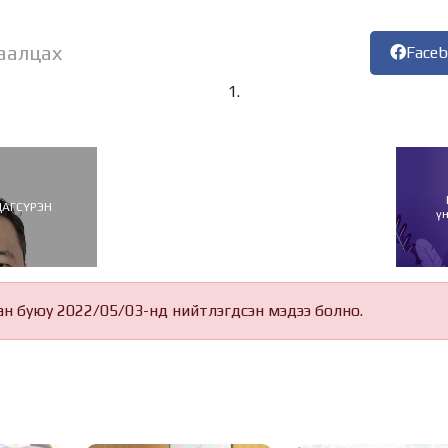
аалцах
Face
ДАГСҮРЭН
ү
ан буюу 2022/05/03-нд нийтлэгдсэн мэдээ болно.