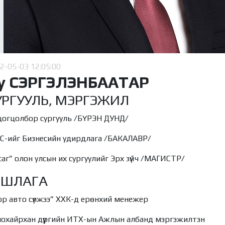
2-05-03 12:05:00
у СЭРГЭЛЭНБААТАР
УРГУУЛЬ, МЭРГЭЖИЛ
цогцолбор сургууль /БҮРЭН ДУНД/
С-ийг Бизнесийн удирдлага /БАКАЛАВР/
саг” олон улсын их сургуулийг Эрх зүйч /МАГИСТР/
РШЛАГА
ор авто сүлжээ” ХХК-д ерөнхий менежер
нохайрхан дүүргийн ИТХ-ын Ажлын албанд мэргэжилтэн