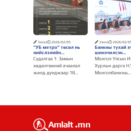
Ээнээ
2026/02/05
Ээнээ
2026/02/0
“УБ метро” төсөл нь
Банкны тухай х
нийслэлийн
шинэчилсэн
тогтвортой хөгжил,
тохиолдолд Ун
Судалгаа 1: Замын
Монгол Улсын И
иргэдийн амьдралын
Улсын ОТП бан
хөдөлгөөний ачаалал
Хурлын дарга Н.
чанарыг сайжруулах
Монгол Улсад 
жилд дунджаар 18
Монголбанкны
зайлшгүй шийдэл юм
ажиллагаагаа 
хүсэлтэй байга
хувиар өсч байна
ерөнхийлөгч
илэрхийллээ
Улаанбаатар хотын гол
С.Наранцогт нар
гудамж, зам дагуу
өнөөдөр (2026.0
хөдөлгөөнд оролцож
Унгар Улсын ОТ
буй хувийн тээврийн
банкны төлөөлө
хэрэгслийн дундаж хурд
цахимаар уулзла
7-11 км/цаг, нийтийн
Уулзалтаар ОТП
зүгээс Монгол Ул