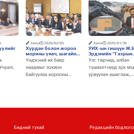
5
Ээнээ
2026/02/05
Ээнээ
2025/01/30
уулийг
Хурдан болон жороо
УИХ-ын гишүүн Ж.
морины уяач, шагайн
Эрдэнийн “Газрын
гар
харваачдад улсын цол
наймаачин”-аас
х
Үндэсний их баяр
Улс төрчид, албан
к
олгуулна
“Лицензийн
Учрал,
наадмыг зохион
тушаалтнууд эрх мэ
үйл
наймаачин” болсо
байгуулах хорооны
урвуулан ашиглаж,
явуулах
“түүх”
агаа
ээлжит хурал өчигдөр
үндэслэлгүй хөрөнгө
болж, болзол хангасан
явдал манай улсад 
2.04)
хурдан морь, жороо
болох энгийн үйлдэл
П
морины уяачид, үндэсний
болсон гэхэд хэлсдэх
лтэй
шагайн харваачдад
Жирийн иргэд
а.
улсын цол олгуулахаар
амьдралынхаа төлө
 банкны
Монгол Улсын
махийтлаа
Бидний тухай
Редакцийн бодлого​​​​​​​
сын