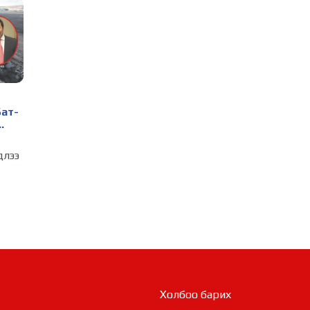
ажлын хүрээнд Шадар
сайд Н.Номтойбаяр
Дорноговь аймагт
ажиллав
3 өдрийн өмнө
Өвөлжилтийн бэлтгэл
ажлын хүрээнд Шадар
сайд Н.Номтойбаяр
Дорнод аймагт
Бат-
ажиллав
3 өдрийн өмнө
Бүх шатанд
длээ
хэмнэлтийн горимд
н
шилжиж, найр наадам,
зөвлөгөөн, гадаад
жих
томилолтыг
4 өдрийн өмнө
байж
хориглолоо
 мэт
УИХ-ын дарга
С.Бямбацогт Зүүн
гүй.
Азийн эрэгтэйчүүдийн
волейболын аварга
ө
шалгаруулах
4 өдрийн өмнө
тэмцээнийг нээж, баг
Холбоо барих
тамирчдад амжилт
Төрийн байгуулалтын
хүслээ