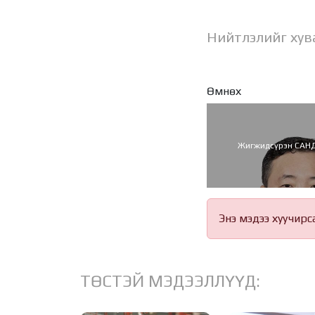
Нийтлэлийг хув
Өмнөх
Жигжидсүрэн САН
Энэ мэдээ хуучирс
ТӨСТЭЙ МЭДЭЭЛЛҮҮД: