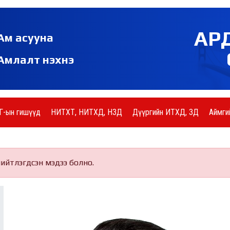
АР
Ам асууна
Амлалт нэхнэ
Г-ын гишүүд
НИТХТ, НИТХД, НЗД
Дүүргийн ИТХД, ЗД
Аймги
нийтлэгдсэн мэдээ болно.