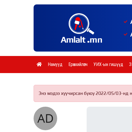
Намууд
Ерөнхийлөгч
УИХ-ын гишүүд
З
Энэ мэдээ хуучирсан буюу 2022/05/03-нд 