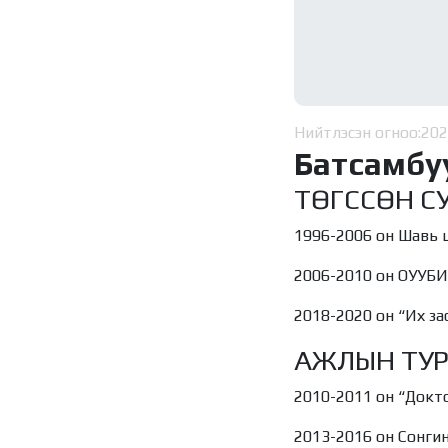
Нийтлэсэн огноо:
202
Батсамбу
ТӨГССӨН С
1996-2006 он Шавь 
2006-2010 он ОУУБИ
2018-2020 он “Их за
АЖЛЫН ТУ
2010-2011 он “Докт
2013-2016 он Сонги