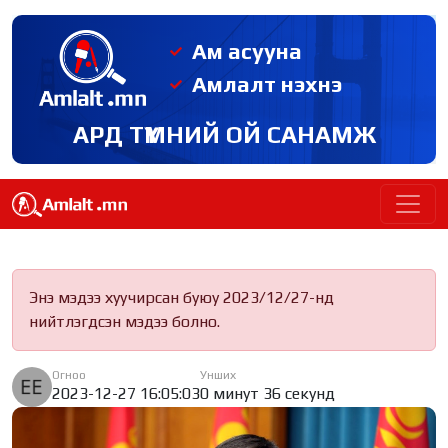
Ам асууна
Амлалт нэхнэ
АРД ТҮМНИЙ ОЙ САНАМЖ
Энэ мэдээ хуучирсан буюу 2023/12/27-нд
нийтлэгдсэн мэдээ болно.
Огноо
Унших
2023-12-27 16:05:03
0 минут 36 секунд