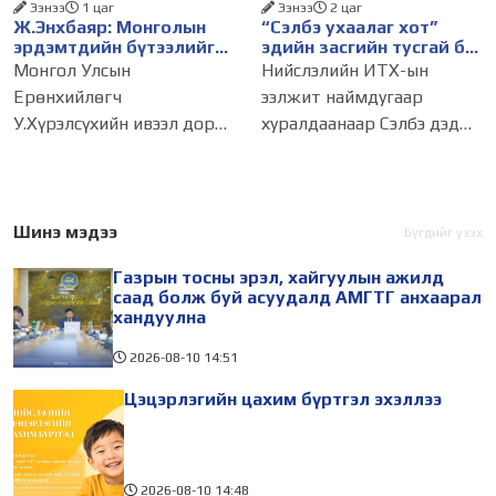
Ээнээ
1 цаг
Ээнээ
2 цаг
Ж.Энхбаяр: Монголын
“Сэлбэ ухаалаг хот”
эрдэмтдийн бүтээлийг
эдийн засгийн тусгай бүс
олон улсын хэлнээ түгээн
байгуулах тогтоолын
Монгол Улсын
Нийслэлийн ИТХ-ын
дэлгэрүүлэх ажлыг
төслийг батлууллаа
Ерөнхийлөгч
ээлжит наймдугаар
дэмжинэ
У.Хүрэлсүхийн ивээл дор
хуралдаанаар Сэлбэ дэд
"Монгол судлал:
төвд эдийн засгийн тусгай
Уламжлал ба орчин үе"
бүс байгуулах тухай
сэдэвт олон улсын
тогтоолын төслийг
монголч эрдэмтний XIII Их
хэлэлцүүлж батлуулав.
Шинэ мэдээ
Бүгдийг үзэх
хурал 2026.08.10-наас 13-
Сүхбаатар дүүргийн 14,
Газрын тосны эрэл, хайгуулын ажилд
ны өдрүүдэд зохион
Чингэлтэйн 14, 18 дугаар
саад болж буй асуудалд АМГТГ анхаарал
байгуулагдаж
хандуулна
2026-08-10
14:51
Цэцэрлэгийн цахим бүртгэл эхэллээ
2026-08-10
14:48