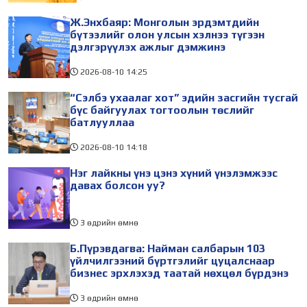
Ж.Энхбаяр: Монголын эрдэмтдийн
бүтээлийг олон улсын хэлнээ түгээн
дэлгэрүүлэх ажлыг дэмжинэ
2026-08-10
14:25
“Сэлбэ ухаалаг хот” эдийн засгийн тусгай
бүс байгуулах тогтоолын төслийг
батлууллаа
2026-08-10
14:18
Нэг лайкны үнэ цэнэ хүний үнэлэмжээс
давах болсон уу?
3 өдрийн өмнө
Б.Пүрэвдагва: Найман салбарын 103
үйлчилгээний бүртгэлийг цуцалснаар
бизнес эрхлэхэд таатай нөхцөл бүрдэнэ
3 өдрийн өмнө