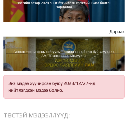
Засгийн газар 2024 оныг бүсчилсэн хөгжлийн жил болгон
зарлалаа
Дараах
Газрын тосны эрэл, хайгуулын ажилд саад болж буй асуудалд
АМГТГ анхаарал хандуулна
Энэ мэдээ хуучирсан буюу 2023/12/27-нд
нийтлэгдсэн мэдээ болно.
ТӨСТЭЙ МЭДЭЭЛЛҮҮД: