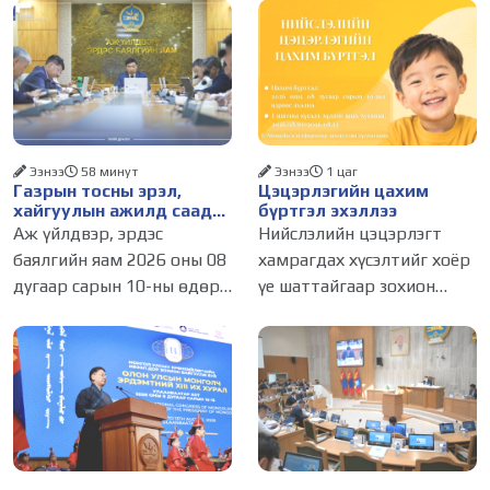
Ээнээ
58 минут
Ээнээ
1 цаг
Газрын тосны эрэл,
Цэцэрлэгийн цахим
хайгуулын ажилд саад
бүртгэл эхэллээ
болж буй асуудалд
Аж үйлдвэр, эрдэс
Нийслэлийн цэцэрлэгт
АМГТГ анхаарал
баялгийн яам 2026 оны 08
хамрагдах хүсэлтийг хоёр
хандуулна
дугаар сарын 10-ны өдөр
үе шаттайгаар зохион
ээлжит шуурхай
байгуулна. Цэцэрлэгийн
хуралдаанаа зохион
элсэлтийн бүртгэл
байгуулж, салбарын
өнөөдөр буюу 2026 оны 8
ажлуудын хэрэгжилт,
дугаар сарын 10-ны
тулгамдсан асуудлуудыг
өдрийн 09:00 цагт эхэллээ.
хэлэлцлээ. Хурлыг Төрийн
Нэгдүгээр шатны
нарийн