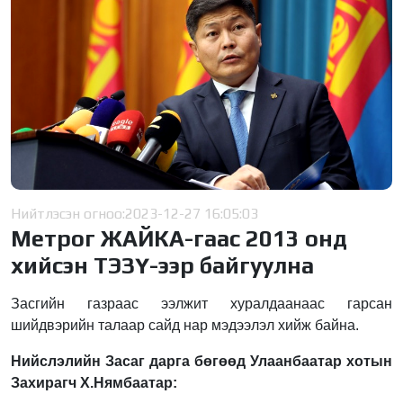
Нийтлэсэн огноо:
2023-12-27 16:05:03
Метрог ЖАЙКА-гаас 2013 онд
хийсэн ТЭЗҮ-ээр байгуулна
Засгийн газраас ээлжит хуралдаанаас гарсан
шийдвэрийн талаар сайд нар мэдээлэл хийж байна.
Нийслэлийн Засаг дарга бөгөөд Улаанбаатар хотын
Захирагч Х.Нямбаатар: