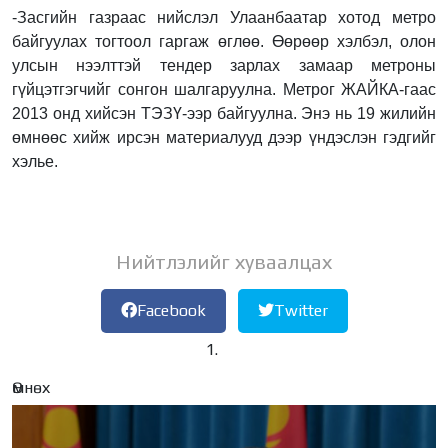
-Засгийн газраас нийслэл Улаанбаатар хотод метро
байгуулах тогтоол гаргаж өглөө. Өөрөөр хэлбэл, олон
улсын нээлттэй тендер зарлах замаар метроны
гүйцэтгэгчийг сонгон шалгаруулна. Метрог ЖАЙКА-гаас
2013 онд хийсэн ТЭЗҮ-ээр байгуулна. Энэ нь 19 жилийн
өмнөөс хийж ирсэн материалууд дээр үндэслэн гэдгийг
хэлье.
Нийтлэлийг хуваалцах
Facebook
Twitter
Өмнөх