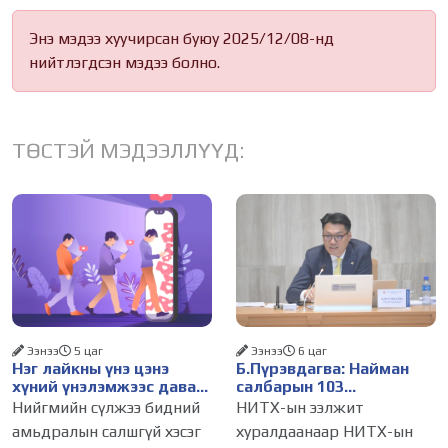
Энэ мэдээ хуучирсан буюу 2025/12/08-нд
нийтлэгдсэн мэдээ болно.
ТӨСТЭЙ МЭДЭЭЛЛҮҮД:
Ээнээ
5 цаг
Ээнээ
6 цаг
Нэг лайкны үнэ цэнэ
Б.Пүрэвдагва: Найман
хүний үнэлэмжээс давах
салбарын 103
болсон уу?
үйлчилгээний
Нийгмийн сүлжээ бидний
НИТХ-ын ээлжит
бүртгэлийг цуцалснаар
амьдралын салшгүй хэсэг
хуралдаанаар НИТХ-ын
бизнес эрхлэхэд таатай