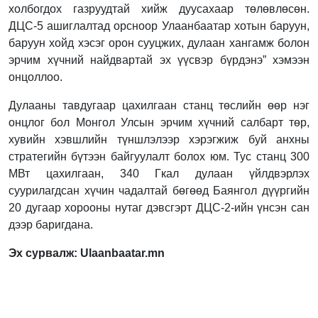
холбогдох газруудтай хийж дуусахаар төлөвлөсөн.
ДЦС-5 ашиглалтад орсноор Улаанбаатар хотын баруун,
баруун хойд хэсэг орон сууцжих, дулаан хангамж болон
эрчим хүчний найдвартай эх үүсвэр бүрдэнэ” хэмээн
онцоллоо.
Дулааны тавдугаар цахилгаан станц төслийн өөр нэг
онцлог бол Монгол Улсын эрчим хүчний салбарт төр,
хувийн хэвшлийн түншлэлээр хэрэгжиж буй анхны
стратегийн бүтээн байгуулалт болох юм. Тус станц 300
МВт цахилгаан, 340 Гкал дулаан үйлдвэрлэх
суурилагдсан хүчин чадалтай бөгөөд Баянгол дүүргийн
20 дугаар хорооны нутаг дэвсгэрт ДЦС-2-ийн үнсэн сан
дээр баригдана.
Эх сурвалж: Ulaanbaatar.mn