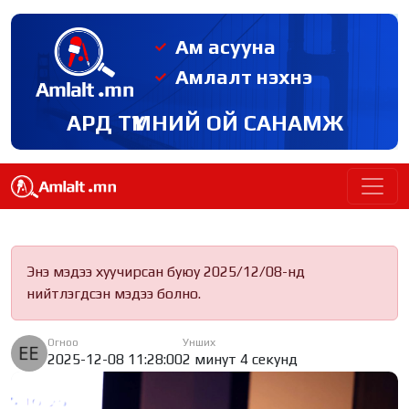
Ам асууна
Амлалт нэхнэ
АРД ТҮМНИЙ ОЙ САНАМЖ
Энэ мэдээ хуучирсан буюу 2025/12/08-нд
нийтлэгдсэн мэдээ болно.
Огноо
Унших
2025-12-08 11:28:00
2 минут 4 секунд