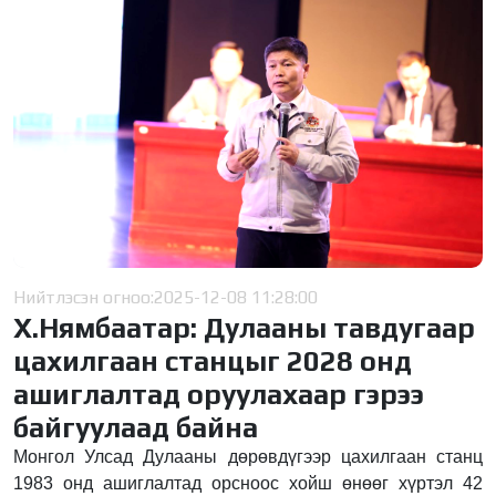
Нийтлэсэн огноо:
2025-12-08 11:28:00
Х.Нямбаатар: Дулааны тавдугаар
цахилгаан станцыг 2028 онд
ашиглалтад оруулахаар гэрээ
байгуулаад байна
Монгол Улсад Дулааны дөрөвдүгээр цахилгаан станц
1983 онд ашиглалтад орсноос хойш өнөөг хүртэл 42