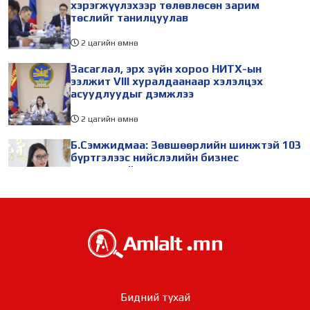
хэрэгжүүлэхээр төлөвлөсөн зарим
төслийг танилцуулав
2 цагийн өмнө
Засаглал, эрх зүйн хороо НИТХ-ын
ээлжит VIII хуралдаанаар хэлэлцэх
асуудлуудыг дэмжлээ
2 цагийн өмнө
Б.Сэмжидмаа: Зөвшөөрлийн шинжтэй 103
бүртгэлээс нийслэлийн бизнес
эрхлэгчдийг чөлөөллөө
2 цагийн өмнө
ТБХ 67 асуудал хэлэлцэж, нийслэлийн
төсвийн талаарх ерөнхий хяналтын
сонсгол зохион байгуулсан байна
2 цагийн өмнө
УИХ-ын дарга С.Бямбацогт төрийг
Бидний тухай
төлөөлөн Сутай хайрхны тэнгэрийг тахих