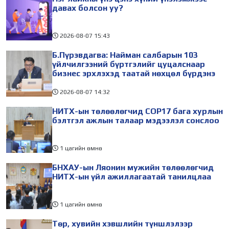
холбогдуулан Нийслэлийн
айлчлалынхаа хүрээнд
давах болсон уу?
2026-08-07
15:43
Б.Пүрэвдагва: Найман салбарын 103
үйлчилгээний бүртгэлийг цуцалснаар
бизнес эрхлэхэд таатай нөхцөл бүрдэнэ
2026-08-07
14:32
НИТХ-ын төлөөлөгчид COP17 бага хурлын
бэлтгэл ажлын талаар мэдээлэл сонслоо
1 цагийн өмнө
БНХАУ-ын Ляонин мужийн төлөөлөгчид
НИТХ-ын үйл ажиллагаатай танилцлаа
1 цагийн өмнө
Төр, хувийн хэвшлийн түншлэлээр