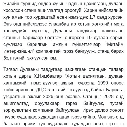
жилийн туршид өндөр хүчин чадлын цахилгаан, дулаан
хосолсон станц ашиглалтад ороогүй. Харин нийслэлийн
хүн амын тоо хурдацтай өсөн нэмэгдэж 1.7 саяд хүрсэн.
Энэ онд нийслэлээс Улаанбаатар хотын хөгжлийн мега
төслүүдийн хүрээнд Дулааны тавдугаар цахилгаан
станцыг барихаар бэлтгэж, өнгөрсөн 10 дугаар сарын
сүүлчээр барилгын ажлын гүйцэтгэгчээр “Митайм
Интернэйшнл” компанитай гэрээ байгуулж, станц барих
бэлтгэлийг эхлүүлсэн юм.
Тэгвэл Дулааны тавдугаар цахилгаан станцын талаар
хотын дарга Х.Нямбаатар “Хотын цахилгаан, дулаан
хангамжийг нэмэгдүүлэх ажлын хүрээнд 1990 оноос
хойш яригдсан ДЦС-5 төслийг эхлүүлээд байна. Барилга
угсралтын ажлыг 2026 онд эхэлнэ. Станцыг 2028 онд
ашиглалтад оруулахаар гэрээ байгуулж, тусгай
зориулалтын компаниа байгуулсан. Ирэх долоо хоногт
нүүрс худалдах, худалдан авах гэрээ хийнэ. Мөн энэ онд
багтаан эрчим хүч худалдах, худалдан авах гэрээгээ