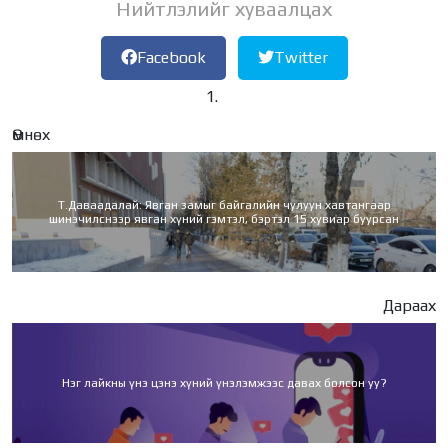
Нийтлэлийг хуваалцах
Facebook
Twitter
Өмнөх
Т.Даваадалай: Явган замыг байгалийн чулуун хавтангаар
шинэчилснээр явган хүний гэмтэл, бэртэл 15 хувиар буурсан
Дараах
Нэг лайкны үнэ цэнэ хүний үнэлэмжээс давах болсон уу?