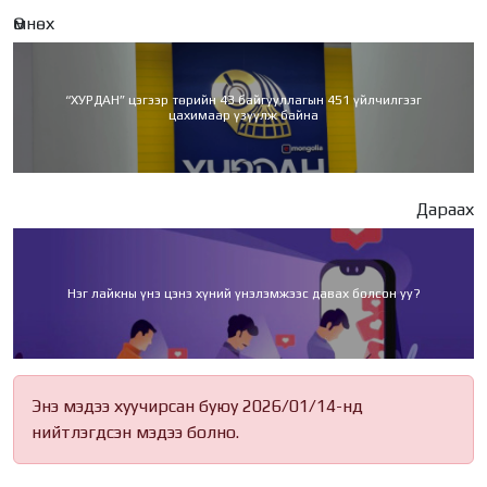
Өмнөх
“ХУРДАН” цэгээр төрийн 43 байгууллагын 451 үйлчилгээг
цахимаар үзүүлж байна
Дараах
Нэг лайкны үнэ цэнэ хүний үнэлэмжээс давах болсон уу?
Энэ мэдээ хуучирсан буюу 2026/01/14-нд
нийтлэгдсэн мэдээ болно.