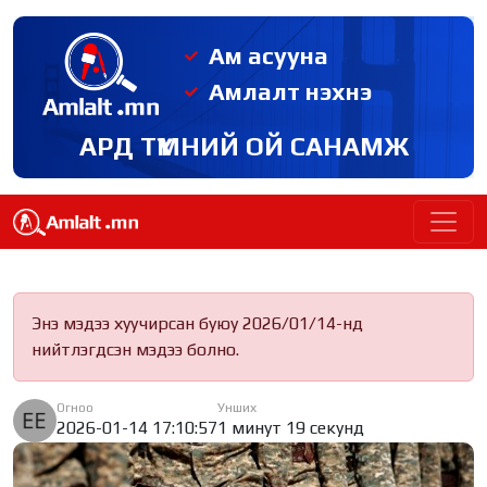
Ам асууна
Амлалт нэхнэ
АРД ТҮМНИЙ ОЙ САНАМЖ
Энэ мэдээ хуучирсан буюу 2026/01/14-нд
нийтлэгдсэн мэдээ болно.
Огноо
Унших
2026-01-14 17:10:57
1 минут 19 секунд