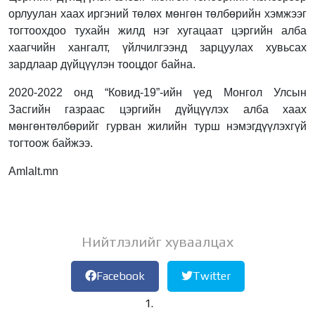
орлуулан хаах иргэний төлөх мөнгөн төлбөрийн хэмжээг
тогтоохдоо тухайн жилд нэг хугацаат цэргийн алба
хаагчийн хангалт, үйлчилгээнд зарцуулах хувьсах
зардлаар дүйцүүлэн тооцдог байна.
2020-2022 онд “Ковид-19”-ийн үед Монгол Улсын
Засгийн газраас цэргийн дүйцүүлэх алба хаах
мөнгөнтөлбөрийг гурван жилийн турш нэмэгдүүлэхгүй
тогтоож байжээ.
Amlalt.mn
Нийтлэлийг хуваалцах
Facebook
Twitter