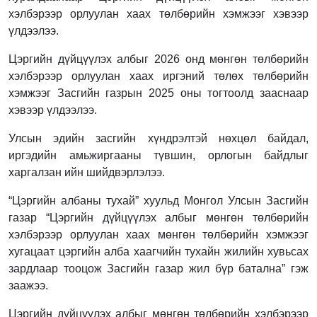
хэлбэрээр орлуулан хаах төлбөрийн хэмжээг хэвээр
үлдээлээ.
Цэргийн дүйцүүлэх албыг 2026 онд мөнгөн төлбөрийн
хэлбэрээр орлуулан хаах иргэний төлөх төлбөрийн
хэмжээг Засгийн газрын 2025 оны тогтоолд зааснаар
хэвээр үлдээлээ.
Улсын эдийн засгийн хүндрэлтэй нөхцөл байдал,
иргэдийн амьжиргааны түвшин, орлогын байдлыг
харгалзан ийн шийдвэрлэлээ.
“Цэргийн албаны тухай” хуульд Монгол Улсын Засгийн
газар “Цэргийн дүйцүүлэх албыг мөнгөн төлбөрийн
хэлбэрээр орлуулан хаах мөнгөн төлбөрийн хэмжээг
хугацаат цэргийн алба хаагчийн тухайн жилийн хувьсах
зардлаар тооцож Засгийн газар жил бүр батална” гэж
заажээ.
Цэргийн дүйцүүлэх албыг мөнгөн төлбөрийн хэлбэрээр