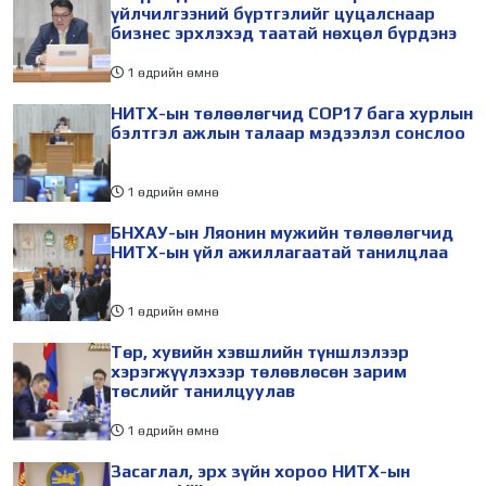
үйлчилгээний бүртгэлийг цуцалснаар
бизнес эрхлэхэд таатай нөхцөл бүрдэнэ
1 өдрийн өмнө
НИТХ-ын төлөөлөгчид COP17 бага хурлын
бэлтгэл ажлын талаар мэдээлэл сонслоо
1 өдрийн өмнө
БНХАУ-ын Ляонин мужийн төлөөлөгчид
НИТХ-ын үйл ажиллагаатай танилцлаа
1 өдрийн өмнө
Төр, хувийн хэвшлийн түншлэлээр
хэрэгжүүлэхээр төлөвлөсөн зарим
төслийг танилцуулав
1 өдрийн өмнө
Засаглал, эрх зүйн хороо НИТХ-ын