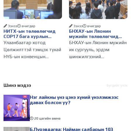
тоогоор хэмжих хандлага
103 бүртгэлээс нийслэлийн
газар авч
бизнес эрхлэгчдийг
Ээнээ
өчигдѳр
Ээнээ
өчигдѳр
НИТХ-ын төлөөлөгчид
БНХАУ-ын Ляонин
COP17 бага хурлын
мужийн төлөөлөгчид
бэлтгэл ажлын талаар
НИТХ-ын үйл
Улаанбаатар хотод
БНХАУ-ын Ляонин мужийн
мэдээлэл сонслоо
ажиллагаатай
Цөлжилттэй тэмцэх тухай
их сургууль, эрдэм
танилцлаа
НҮБ-ын конвенцын
шинжилгээний
Талуудын 17 дугаар бага
байгууллагын эрдэмтэн,
хурал (COP17) 2026 оны 08
судлаач, оюутнууд болон
дугаар сарын 17-28-ны
залуу бизнес эрхлэгчдийн
өдөр зохион
төлөөлөгчид Монгол
Шинэ мэдээ
Бүгдийг үзэх
байгуулагдана. Үүнтэй
Улсад хийж буй танилцах
Нэг лайкны үнэ цэнэ хүний үнэлэмжээс
холбогдуулан Нийслэлийн
айлчлалынхаа хүрээнд
давах болсон уу?
20 цагийн өмнө
Б.Пүрэвдагва: Найман салбарын 103