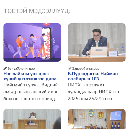
ТӨСТЭЙ МЭДЭЭЛЛҮҮД:
Ээнээ
өчигдѳр
Ээнээ
өчигдѳр
Нэг лайкны үнэ цэнэ
Б.Пүрэвдагва: Найман
хүний үнэлэмжээс давах
салбарын 103
болсон уу?
үйлчилгээний
Нийгмийн сүлжээ бидний
НИТХ-ын ээлжит
бүртгэлийг цуцалснаар
амьдралын салшгүй хэсэг
хуралдаанаар НИТХ-ын
бизнес эрхлэхэд таатай
болсон. Гэвч энэ орчинд
2025 оны 25/29 тоот
нөхцөл бүрдэнэ
хүмүүсийн үнэлэмж,
тогтоолоор батлагдсан
амжилт, тэр ч байтугай
журмын зарим хэсгийг
хүний үнэ цэнийг хүртэл
хүчингүй болгож,
лайк, шэйр, дагагчийн
зөвшөөрлийн шинжтэй