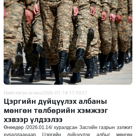
Нийтлэсэн огноо:
2026-01-14 17:10:57
Цэргийн дүйцүүлэх албаны
мөнгөн төлбөрийн хэмжээг
хэвээр үлдээлээ
Өнөөдөр /2026.01.14/ хуралдсан Засгийн газрын ээлжит
хуралдаанаар Цэргийн дүйцүүлэх албыг мөнгөн