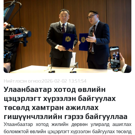
Нийтлэсэн огноо:
2026-02-02 13:51:54
Улаанбаатар хотод өвлийн
цэцэрлэгт хүрээлэн байгуулах
төсөлд хамтран ажиллах
гишүүнчлэлийн гэрээ байгууллаа
Улаанбаатар хотод жилийн дөрвөн улиралд ашиглах
боломжтой өвлийн цэцэрлэгт хүрээлэн байгуулах төсөлд