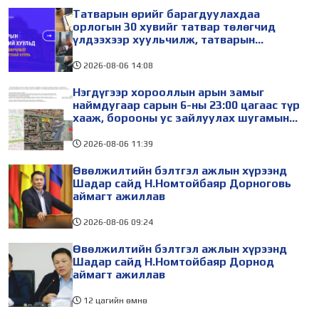
Татварын өрийг барагдуулахдаа
орлогын 30 хувийг татвар төлөгчид
үлдээхээр хуульчилж, татварын
тайлангаа залруулах хугацааг хоёр жил
болгон сунгажээ
2026-08-06
14:08
Нэгдүгээр хорооллын арын замыг
наймдугаар сарын 6-ны 23:00 цагаас түр
хааж, борооны ус зайлуулах шугамын
хөндлөн сэтэлгээ хийнэ
2026-08-06
11:39
Өвөлжилтийн бэлтгэл ажлын хүрээнд
Шадар сайд Н.Номтойбаяр Дорноговь
аймагт ажиллав
2026-08-06
09:24
Өвөлжилтийн бэлтгэл ажлын хүрээнд
Шадар сайд Н.Номтойбаяр Дорнод
аймагт ажиллав
12 цагийн өмнө