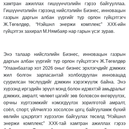
хамтран ажиллах гишүүнчлэлийн гэрээ байгууллаа.
Гишүүнчлэлийн гэрээнд нийслэлийн Бизнес, инновацын
газрын даргын албан үүргийг түр орлон гүйцэтгэгч
Ж.Төгөлдөр, “Нэйшнл энержи комплекс” ХХК-ийн
гүйцэтгэх захирал М.Нямбаяр нар гарын үсэг зурав.
Энэ талаар нийслэлийн Бизнес, инновацын газрын
даргын албан үүргийг түр орлон гүйцэтгэгч Ж.Төгөлдөр
“Улаанбаатар хот 2026 оныг бизнес эрхлэгчдийг дэмжих
жил болгон зарласантай холбогдуулан инновацад
суурилсан төслүүдийг дэмжин хэрэгжүүлж байна. Энэ
хүрээнд иргэдийн эрүүл мэнд болон идэвхтэй амьдралыг
дэмжих, амралт, чөлөөт цагийг зөв боловсон өнгөрүүлэх,
орчны хүртээмжийг нэмэгдүүлэх зорилготой амралт,
соёл, спорт, үйлчилгээ хосолсон цогц байгууламж бүхий
өвлийн цэцэрлэгт хүрээлэн байгуулах төсөлд “Нэйшнл
энержи комплекс” ХХК-тай хамтран ажиллах гэрээ