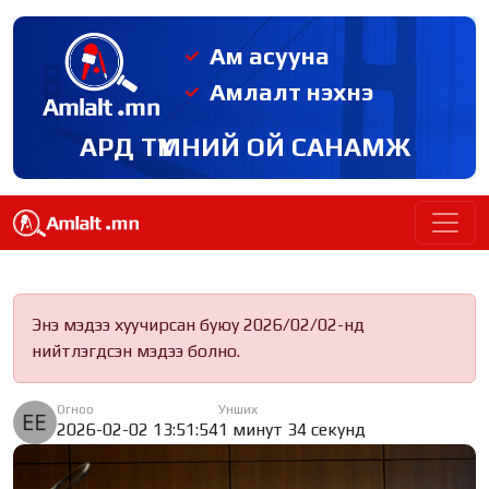
Ам асууна
Амлалт нэхнэ
АРД ТҮМНИЙ ОЙ САНАМЖ
Энэ мэдээ хуучирсан буюу 2026/02/02-нд
нийтлэгдсэн мэдээ болно.
Огноо
Унших
2026-02-02 13:51:54
1 минут 34 секунд