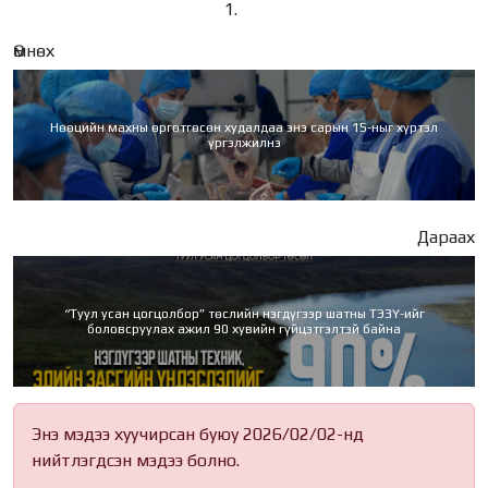
Өмнөх
Нөөцийн махны өргөтгөсөн худалдаа энэ сарын 15-ныг хүртэл
үргэлжилнэ
Дараах
“Туул усан цогцолбор” төслийн нэгдүгээр шатны ТЭЗҮ-ийг
боловсруулах ажил 90 хувийн гүйцэтгэлтэй байна
Энэ мэдээ хуучирсан буюу 2026/02/02-нд
нийтлэгдсэн мэдээ болно.