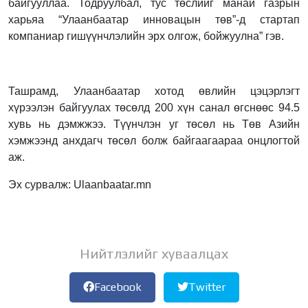
байгууллаа. Тодруулбал, тус төслийг манай газрын
харьяа “Улаанбаатар инновацын төв”-д стартап
компаниар гишүүнчлэлийн эрх олгож, бойжуулна” гэв.
Ташрамд, Улаанбаатар хотод өвлийн цэцэрлэгт
хүрээлэн байгуулах төсөлд 200 хүн санал өгснөөс 94.5
хувь нь дэмжжээ. Түүнчлэн уг төсөл нь Төв Азийн
хэмжээнд анхдагч төсөл болж байгаагаараа онцлогтой
аж.
Эх сурвалж: Ulaanbaatar.mn
Нийтлэлийг хуваалцах
Facebook
Twitter