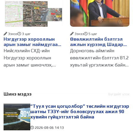
найдвартай хангах
хуралдаанаараа эцэслэн
зорилгоор "Туул усан
баталсан. Татварын
цогцолбор" төслийг
ерөнхий хуульд
Ээнээ
3 цаг
Ээнээ
5 цаг
Нэгдүгээр хорооллын
Өвөлжилтийн бэлтгэл
арын замыг наймдугаар
ажлын хүрээнд Шадар
сарын 6-ны 23:00 цагаас
сайд Н.Номтойбаяр
Нийслэлийн СХД-ийн
Дорноговь аймгийн
түр хааж, борооны ус
Дорноговь аймагт
Нэгдүгээр хорооллын
өвөлжилтийн бэлтгэл 81.2
зайлуулах шугамын
ажиллав
арын замыг шинэчлэх,
хувьтай үргэлжилж байна.
хөндлөн сэтэлгээ хийнэ
засварлах ажлын хүрээнд
Ерөнхий сайдын 10-р
наймдугаар сарын 6-ны
албан даалгаврын хүрээнд
23:00 цагаас зам хаана.
хийсэн хяналт шалгалтаар
Тодруулбал, СХД-ийн 14
559 зөрчил илэрснээс 127-
Шинэ мэдээ
Бүгдийг үзэх
дүгээр хороо
г арилгуулж, 432 зөрчилд
“Туул усан цогцолбор” төслийн нэгдүгээр
Цамбагаравын уулзвар, 11
хугацаатай
шатны ТЭЗҮ-ийг боловсруулах ажил 90
дүгээр
хувийн гүйцэтгэлтэй байна
2026-08-06
14:13