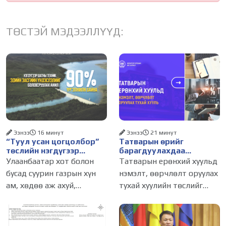
ТӨСТЭЙ МЭДЭЭЛЛҮҮД:
Ээнээ
16 минут
Ээнээ
21 минут
“Туул усан цогцолбор”
Татварын өрийг
төслийн нэгдүгээр
барагдуулахдаа
шатны ТЭЗҮ-ийг
орлогын 30 хувийг
Улаанбаатар хот болон
Татварын ерөнхий хуульд
боловсруулах ажил 90
татвар төлөгчид
бусад суурин газрын хүн
нэмэлт, өөрчлөлт оруулах
хувийн гүйцэтгэлтэй
үлдээхээр хуульчилж,
ам, хөдөө аж ахуй,
тухай хуулийн төслийг
байна
татварын тайлангаа
залруулах хугацааг хоёр
үйлдвэрлэлийн өсөн
Улсын Их Хурал 2026 оны
жил болгон сунгажээ
нэмэгдэж буй усны
06 дугаар сарын 26-ны
хэрэгцээг урт хугацаанд
өдрийн нэгдсэн