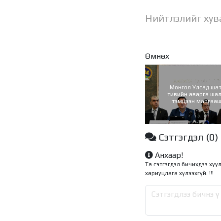
Нийтлэлийг хув
Өмнөх
Монгол Улсад ша
тивийн аварга ша
тэмцээн маргааш
Сэтгэгдэл
(0)
Анхаар!
Та сэтгэгдэл бичихдээ хуу
хариуцлага хүлээхгүй. !!!