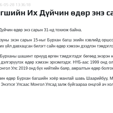
6-05-28 13:36:18
гшийн Их Дүйчин өдөр энэ с
Дүйчин өдөр энэ сарын 31-нд тохиож байна.
зуны эхэн сарын 15-ныг Бурхан багш эхийн хэвлийд оршсон
 их үйл давхацсан билэгт сайн өдөр хэмээн дээдлэн тэмдэг
Бурханы шашинт орнууд өргөн тэмдэглэдэг бөгөөд энэрэн н
 дэлгэрүүлэх өдөр хэмээн эрхэмлэдэг. НҮБ-аас 1999 онд о
онгол Улс 2019 онд бүх нийтийн баяр, амралтын өдөр болго
чин өдөр Бурхан багшийн хоёр манлай шавь Шаарийбуу, 
 Энэтхэг Улсаас Монгол Улсад залж буйгаараа онцгой ач хо