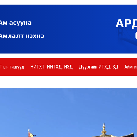
АР
Ам асууна
Амлалт нэхнэ
Г-ын гишүүд
НИТХТ, НИТХД, НЗД
Дүүргийн ИТХД, ЗД
Аймги