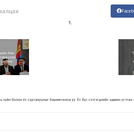
аалцах
Face
трын Ази
“
лгаруулах
 эхэлнэ
ль зүйн болон ёс суртахууныг баримтална уу. Ёс бус сэтгэгдлийг админ устгах