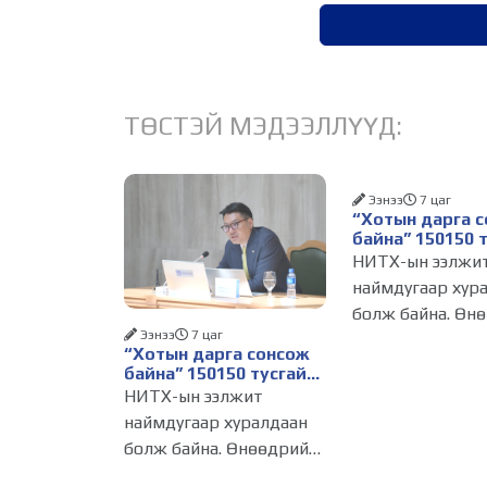
ТӨСТЭЙ МЭДЭЭЛЛҮҮД:
Ээнээ
7 цаг
“Хотын дарга 
байна” 150150 
дугаарыг найм
НИТХ-ын ээлжи
сарын 14-нөөс
наймдугаар хур
ажиллуулж эхэ
болж байна. Өн
Ээнээ
7 цаг
хуралдаанаар
“Хотын дарга сонсож
нийслэлийн нут
байна” 150150 тусгай
захиргааны байг
дугаарыг наймдугаар
НИТХ-ын ээлжит
сарын 14-нөөс
албан тушаалтан
наймдугаар хуралдаан
ажиллуулж эхэлнэ
2026 оны эхний 
болж байна. Өнөөдрийн
жилийн байдла
хуралдаанаар