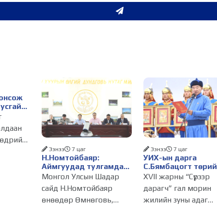
сонсож
тусгай
дугаар
т
алдаан
лнэ
өөдрийн
Ээнээ
7 цаг
Ээнээ
7 цаг
Н.Номтойбаяр:
УИХ-ын дарга
гийн
Аймгуудад тулгамдаж
С.Бямбацогт төрий
ууллага,
буй асуудлуудыг
төлөөлөн Сутай
Монгол Улсын Шадар
XVII жарны “Сүрээр
долоо хоног бүр
хайрхны тэнгэрийг
д 2025,
сайд Н.Номтойбаяр
дарагч” гал морин
Засгийн газрын
тахих төрийн тахи
хагас
өнөөдөр Өмнөговь,
жилийн зуны адаг
хуралдаанд
оролцлоо
ар
танилцуулж,
Дундговь аймагт
хөхөгчин хонь сарын