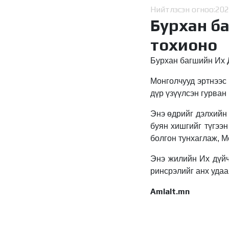
Нийтлэсэн огноо:
202
Бурхан ба
тохионо
Бурхан багшийн Их 
Монголчууд эртнээс 
дүр үзүүлсэн гурван
Энэ өдрийг дэлхийн 
буян хишгийг түгээн
болгон тунхаглаж, М
Энэ жилийн Их дүй
ринсрэлийг анх удаа
Amlalt.mn