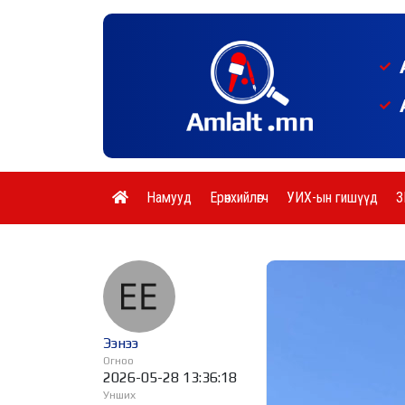
Намууд
Ерөнхийлөгч
УИХ-ын гишүүд
З
Ээнээ
Огноо
2026-05-28 13:36:18
Унших