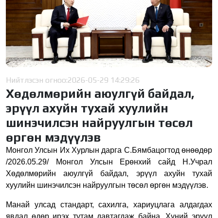
Нийтлэсэн огноо:
2026-05-29 14:29:26
Хөдөлмөрийн аюулгүй байдал,
эрүүл ахуйн тухай хуулийн
шинэчилсэн найруулгын төсөл
өргөн мэдүүлэв
Монгол Улсын Их Хурлын дарга С.Бямбацогтод өнөөдөр
/2026.05.29/ Монгол Улсын Ерөнхий сайд Н.Учрал
Хөдөлмөрийн аюулгүй байдал, эрүүл ахуйн тухай
хуулийн шинэчилсэн найруулгын төсөл өргөн мэдүүлэв.
Манай улсад стандарт, сахилга, хариуцлага алдагдах
явдал өдөр ирэх тутам давтагдаж байна. Хүний эрүүл