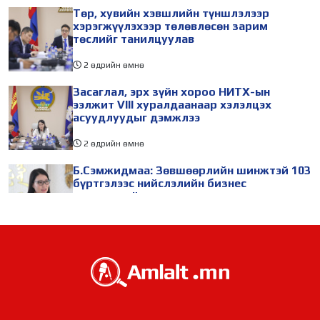
Төр, хувийн хэвшлийн түншлэлээр
хэрэгжүүлэхээр төлөвлөсөн зарим
төслийг танилцуулав
2 өдрийн өмнө
Засаглал, эрх зүйн хороо НИТХ-ын
ээлжит VIII хуралдаанаар хэлэлцэх
асуудлуудыг дэмжлээ
2 өдрийн өмнө
Б.Сэмжидмаа: Зөвшөөрлийн шинжтэй 103
бүртгэлээс нийслэлийн бизнес
эрхлэгчдийг чөлөөллөө
2 өдрийн өмнө
ТБХ 67 асуудал хэлэлцэж, нийслэлийн
төсвийн талаарх ерөнхий хяналтын
сонсгол зохион байгуулсан байна
2 өдрийн өмнө