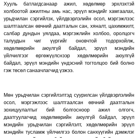
Хууль батлагдсанаар ажил, хөдөлмөр эрхлэхтэй
холбоотой ажилтны амь нас, эрүүл мэндийг хамгаалах,
урьдчилан сэргийлэх, үйлдвэрлэлийн осол, мэргэжлээс
шалтгаалсан өвчний даатгалын сан, хяналт, цахимжилт,
салбар дундын уялдаа, мэргэжлийн холбоо, оролцогч
талуудын чиг үүргийг оновчтой тодорхойлж,
хөдөлмөрийн аюулгүй байдал, эрүүл мэндийн
үйлчилгээг өргөжүүлснээр хөдөлмөрийн аюулгүй
байдал, эрүүл мэндийн үндэсний тогтолцоо бий болно
гэж төсөл санаачлагчид үзжээ.
Мөн урьдчилан сэргийлэлтэд суурилсан үйлдвэрлэлийн
осол, мэргэжлээс шалтгаалсан өвчний даатгалын
зохицуулалтыг бий болгосноор ажил олгогч,
даатгуулагчид хөдөлмөрийн аюулгүй байдал, эрүүл
мэндийн урьдчилан сэргийлэлт, хөдөлмөрийн эрүүл
мэндийн тусламж үйлчилгээ болон cанхүүгийн дэмжлэг