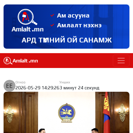
Ам асууна
Амлалт нэхнэ
АРД ТҮМНИЙ ОЙ САНАМЖ
Огноо
Унших
2026-05-29 14:29:26
3 минут 24 секунд