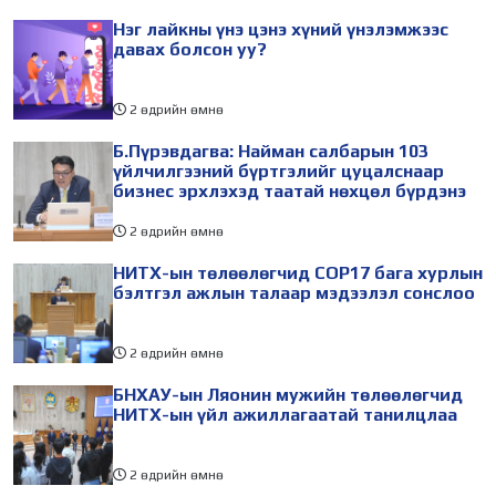
байгуулагдана. Үүнтэй
Улсад хийж буй танилцах
Нэг лайкны үнэ цэнэ хүний үнэлэмжээс
холбогдуулан Нийслэлийн
айлчлалынхаа хүрээнд
давах болсон уу?
2 өдрийн өмнө
Б.Пүрэвдагва: Найман салбарын 103
үйлчилгээний бүртгэлийг цуцалснаар
бизнес эрхлэхэд таатай нөхцөл бүрдэнэ
2 өдрийн өмнө
НИТХ-ын төлөөлөгчид COP17 бага хурлын
бэлтгэл ажлын талаар мэдээлэл сонслоо
2 өдрийн өмнө
БНХАУ-ын Ляонин мужийн төлөөлөгчид
НИТХ-ын үйл ажиллагаатай танилцлаа
2 өдрийн өмнө