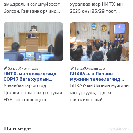
бүртгэлийг цуцалснаар
амьдралын салшгүй хэсэг
хуралдаанаар НИТХ-ын
бизнес эрхлэхэд таатай
болсон. Гэвч энэ орчинд
2025 оны 25/29 тоот
нөхцөл бүрдэнэ
хүмүүсийн үнэлэмж,
тогтоолоор батлагдсан
амжилт, тэр ч байтугай
журмын зарим хэсгийг
хүний үнэ цэнийг хүртэл
хүчингүй болгож,
лайк, шэйр, дагагчийн
зөвшөөрлийн шинжтэй
тоогоор хэмжих хандлага
103 бүртгэлээс нийслэлийн
газар авч
бизнес эрхлэгчдийг
Ээнээ
уржигдар
Ээнээ
уржигдар
НИТХ-ын төлөөлөгчид
БНХАУ-ын Ляонин
COP17 бага хурлын
мужийн төлөөлөгчид
бэлтгэл ажлын талаар
НИТХ-ын үйл
Улаанбаатар хотод
БНХАУ-ын Ляонин мужийн
мэдээлэл сонслоо
ажиллагаатай
Цөлжилттэй тэмцэх тухай
их сургууль, эрдэм
танилцлаа
НҮБ-ын конвенцын
шинжилгээний
Талуудын 17 дугаар бага
байгууллагын эрдэмтэн,
хурал (COP17) 2026 оны 08
судлаач, оюутнууд болон
дугаар сарын 17-28-ны
залуу бизнес эрхлэгчдийн
өдөр зохион
төлөөлөгчид Монгол
Шинэ мэдээ
Бүгдийг үзэх