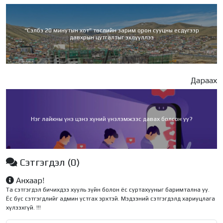
“Сэлбэ 20 минутын хот” төслийн зарим орон сууцны есдүгээр
давхрын цутгалтыг эхлүүллээ
Дараах
Нэг лайкны үнэ цэнэ хүний үнэлэмжээс давах болсон уу?
Сэтгэгдэл
(0)
Анхаар!
Та сэтгэгдэл бичихдээ хууль зүйн болон ёс суртахууныг баримтална уу.
Ёс бус сэтгэгдлийг админ устгах эрхтэй. Мэдээний сэтгэгдэлд хариуцлага
хүлээхгүй. !!!