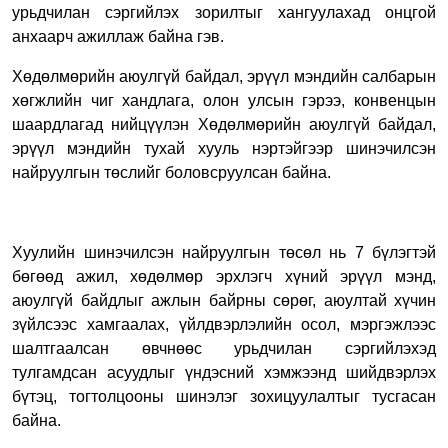
урьдчилан сэргийлэх зорилтыг хангуулахад онцгой
анхаарч ажиллаж байна гэв.
Хөдөлмөрийн аюулгүй байдал, эрүүл мэндийн салбарын
хөгжлийн чиг хандлага, олон улсын гэрээ, конвенцын
шаардлагад нийцүүлэн Хөдөлмөрийн аюулгүй байдал,
эрүүл мэндийн тухай хууль нэртэйгээр шинэчилсэн
найруулгын төслийг боловсруулсан байна.
Хуулийн шинэчилсэн найруулгын төсөл нь 7 бүлэгтэй
бөгөөд ажил, хөдөлмөр эрхлэгч хүний эрүүл мэнд,
аюулгүй байдлыг ажлын байрны сөрөг, аюултай хүчин
зүйлсээс хамгаалах, үйлдвэрлэлийн осол, мэргэжлээс
шалтгаалсан өвчнөөс урьдчилан сэргийлэхэд
тулгамдсан асуудлыг үндэсний хэмжээнд шийдвэрлэх
бүтэц, тогтолцооны шинэлэг зохицуулалтыг тусгасан
байна.