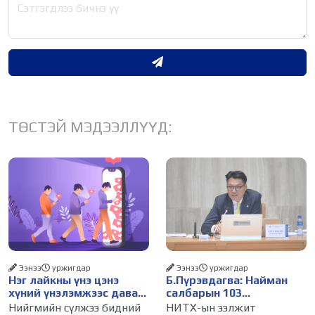
ТӨСТЭЙ МЭДЭЭЛЛҮҮД:
Ээнээ
уржигдар
Ээнээ
уржигдар
Нэг лайкны үнэ цэнэ
Б.Пүрэвдагва: Найман
хүний үнэлэмжээс давах
салбарын 103
болсон уу?
үйлчилгээний
Нийгмийн сүлжээ бидний
НИТХ-ын ээлжит