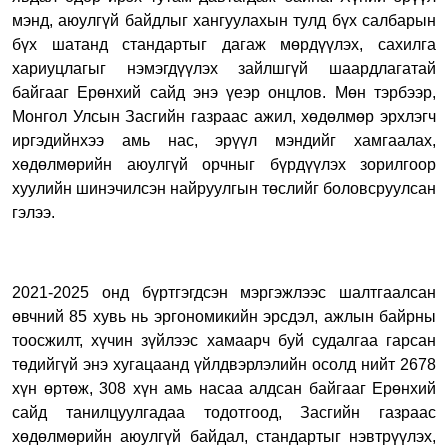
мэнд, аюулгүй байдлыг хангуулахын тулд бүх салбарын
бүх шатанд стандартыг дагаж мөрдүүлэх, сахилга
хариуцлагыг нэмэгдүүлэх зайлшгүй шаардлагатай
байгааг Ерөнхий сайд энэ үеэр онцлов. Мөн тэрбээр,
Монгол Улсын Засгийн газраас ажил, хөдөлмөр эрхлэгч
иргэдийнхээ амь нас, эрүүл мэндийг хамгаалах,
хөдөлмөрийн аюулгүй орчныг бүрдүүлэх зорилгоор
хуулийн шинэчилсэн найруулгын төслийг боловсруулсан
гэлээ.
2021-2025 онд бүртгэгдсэн мэргэжлээс шалтгаалсан
өвчний 85 хувь нь эргономикийн эрсдэл, ажлын байрны
тоосжилт, хүчин зүйлээс хамаарч буй судалгаа гарсан
төдийгүй энэ хугацаанд үйлдвэрлэлийн осолд нийт 2678
хүн өртөж, 308 хүн амь насаа алдсан байгааг Ерөнхий
сайд танилцуулгадаа тодотгоод, Засгийн газраас
хөдөлмөрийн аюулгүй байдал, стандартыг нэвтрүүлэх,