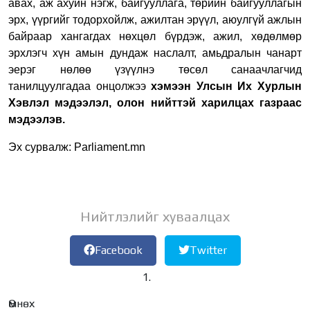
авах, аж ахуйн нэгж, байгууллага, төрийн байгууллагын
эрх, үүргийг тодорхойлж, ажилтан эрүүл, аюулгүй ажлын
байраар хангагдах нөхцөл бүрдэж, ажил, хөдөлмөр
эрхлэгч хүн амын дундаж наслалт, амьдралын чанарт
эерэг нөлөө үзүүлнэ төсөл санаачлагчид
танилцуулгадаа онцолжээ
хэмээн Улсын Их Хурлын
Хэвлэл мэдээлэл, олон нийттэй харилцах газраас
мэдээлэв.
Эх сурвалж: Parliament.mn
Нийтлэлийг хуваалцах
Facebook
Twitter
Өмнөх