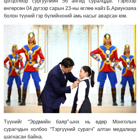
цогцолбор сургуулийн 5б ангид суралцдаг. Тэрбээр
өнгөрсөн 04 дүгээр сарын 23-ны өглөө найз Б.Ариунзаяа
болон түүний гэр бүлийнхний амь насыг аварсан юм.
Түүнийг “Эрдмийн баяр”-ынх нь өдөр Монголын
сурагчдын холбоо “Тэргүүний сурагч” алтан медалиар
шагнасан байна.