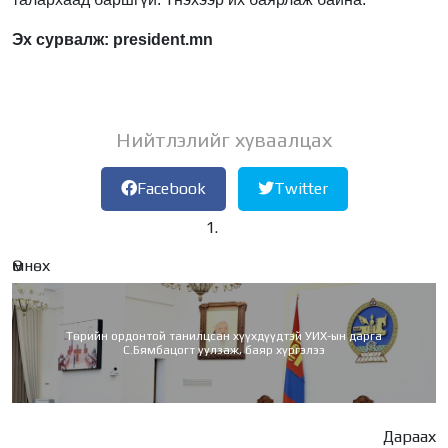
Эх сурвалж: president.mn
Нийтлэлийг хуваалцах
Facebook
Twitter
Өмнөх
Төрийн ордонтой танилцсан хүүхдүүдтэй УИХ-ын дарга
С.Бямбацогт уулзаж, баяр хүргэлээ
Дараах