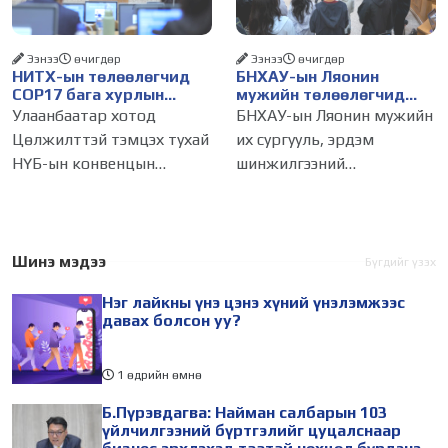
газар авч
бизнес эрхлэгчдийг
Ээнээ
өчигдѳр
Ээнээ
өчигдѳр
НИТХ-ын төлөөлөгчид
БНХАУ-ын Ляонин
COP17 бага хурлын
мужийн төлөөлөгчид
бэлтгэл ажлын талаар
НИТХ-ын үйл
Улаанбаатар хотод
БНХАУ-ын Ляонин мужийн
мэдээлэл сонслоо
ажиллагаатай
Цөлжилттэй тэмцэх тухай
их сургууль, эрдэм
танилцлаа
НҮБ-ын конвенцын
шинжилгээний
Талуудын 17 дугаар бага
байгууллагын эрдэмтэн,
хурал (COP17) 2026 оны 08
судлаач, оюутнууд болон
дугаар сарын 17-28-ны
залуу бизнес эрхлэгчдийн
өдөр зохион
төлөөлөгчид Монгол
Шинэ мэдээ
Бүгдийг үзэх
байгуулагдана. Үүнтэй
Улсад хийж буй танилцах
Нэг лайкны үнэ цэнэ хүний үнэлэмжээс
холбогдуулан Нийслэлийн
айлчлалынхаа хүрээнд
давах болсон уу?
1 өдрийн өмнө
Б.Пүрэвдагва: Найман салбарын 103
үйлчилгээний бүртгэлийг цуцалснаар