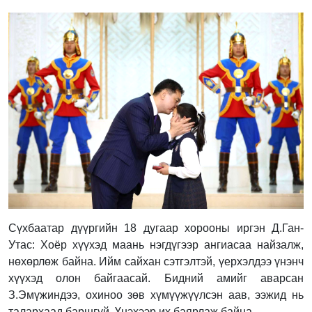
Сүхбаатар дүүргийн 18 дугаар хорооны иргэн Д.Ган-
Утас: Хоёр хүүхэд маань нэгдүгээр ангиасаа найзалж,
нөхөрлөж байна. Ийм сайхан сэтгэлтэй, үерхэлдээ үнэнч
хүүхэд олон байгаасай. Бидний амийг аварсан
З.Эмүжиндээ, охиноо зөв хүмүүжүүлсэн аав, ээжид нь
талархаад баршгүй. Үнэхээр их баярлаж байна.