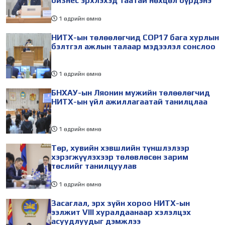
бизнес эрхлэхэд таатай нөхцөл бүрдэнэ
1 өдрийн өмнө
НИТХ-ын төлөөлөгчид COP17 бага хурлын
бэлтгэл ажлын талаар мэдээлэл сонслоо
1 өдрийн өмнө
БНХАУ-ын Ляонин мужийн төлөөлөгчид
НИТХ-ын үйл ажиллагаатай танилцлаа
1 өдрийн өмнө
Төр, хувийн хэвшлийн түншлэлээр
хэрэгжүүлэхээр төлөвлөсөн зарим
төслийг танилцуулав
1 өдрийн өмнө
Засаглал, эрх зүйн хороо НИТХ-ын
ээлжит VIII хуралдаанаар хэлэлцэх
асуудлуудыг дэмжлээ