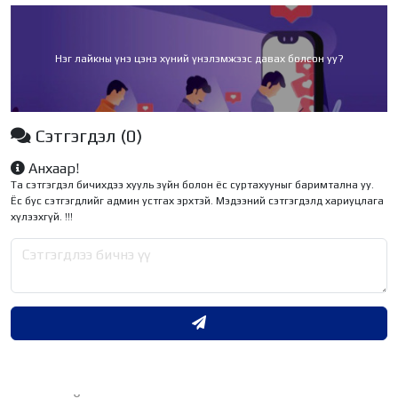
Нэг лайкны үнэ цэнэ хүний үнэлэмжээс давах болсон уу?
Сэтгэгдэл
(0)
Анхаар!
Та сэтгэгдэл бичихдээ хууль зүйн болон ёс суртахууныг баримтална уу.
Ёс бус сэтгэгдлийг админ устгах эрхтэй. Мэдээний сэтгэгдэлд хариуцлага
хүлээхгүй. !!!