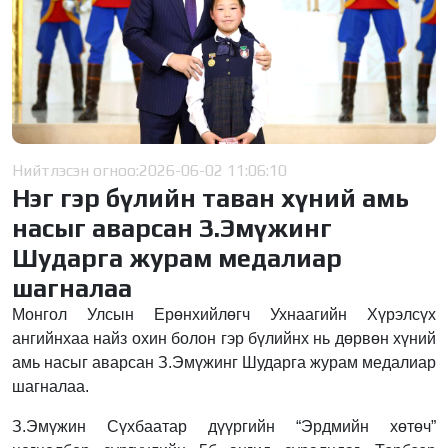
Нийтлэсэн огноо:
2026-06-02 11:06:10
Нэг гэр бүлийн таван хүний амь
насыг аварсан З.Эмүжинг
Шударга журам медалиар
шагналаа
Монгол Улсын Ерөнхийлөгч Ухнаагийн Хүрэлсүх
ангийнхаа найз охин болон гэр бүлийнх нь дөрвөн хүний
амь насыг аварсан З.Эмүжинг Шударга журам медалиар
шагналаа.
З.Эмүжин Сүхбаатар дүүргийн “Эрдмийн хөтөч”