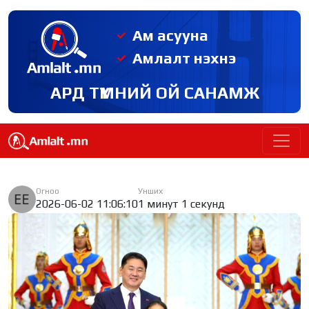
Ам асууна
Амлалт нэхнэ
АРД ТҮМНИЙ ОЙ САНАМЖ
Огноо
Унших
2026-06-02 11:06:10
1 минут 1 секунд