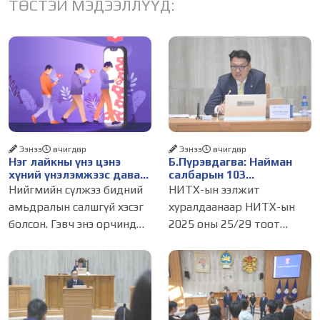
ТӨСТЭЙ МЭДЭЭЛЛҮҮД:
Ээнээ
өчигдѳр
Ээнээ
өчигдѳр
Нэг лайкны үнэ цэнэ
Б.Пүрэвдагва: Найман
хүний үнэлэмжээс давах
салбарын 103
болсон уу?
үйлчилгээний
Нийгмийн сүлжээ бидний
НИТХ-ын ээлжит
бүртгэлийг цуцалснаар
амьдралын салшгүй хэсэг
хуралдаанаар НИТХ-ын
бизнес эрхлэхэд таатай
болсон. Гэвч энэ орчинд
2025 оны 25/29 тоот
нөхцөл бүрдэнэ
хүмүүсийн үнэлэмж,
тогтоолоор батлагдсан
амжилт, тэр ч байтугай
журмын зарим хэсгийг
хүний үнэ цэнийг хүртэл
хүчингүй болгож,
лайк, шэйр, дагагчийн
зөвшөөрлийн шинжтэй
тоогоор хэмжих хандлага
103 бүртгэлээс нийслэлийн