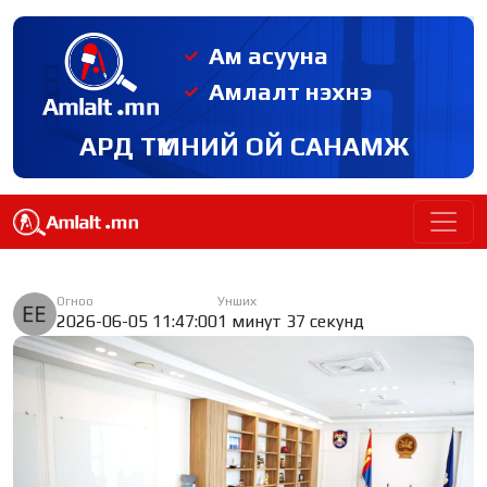
Ам асууна
Амлалт нэхнэ
АРД ТҮМНИЙ ОЙ САНАМЖ
Огноо
Унших
2026-06-05 11:47:00
1 минут 37 секунд