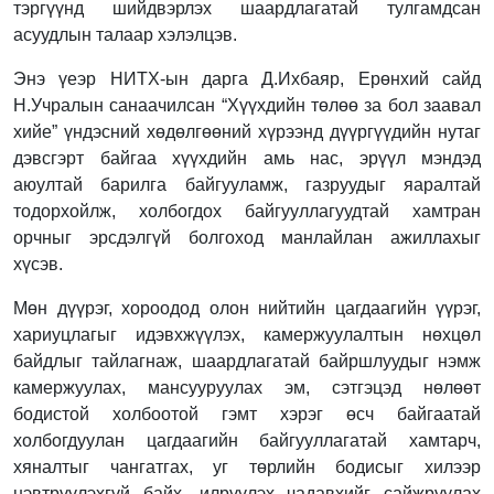
тэргүүнд шийдвэрлэх шаардлагатай тулгамдсан
асуудлын талаар хэлэлцэв.
Энэ үеэр НИТХ-ын дарга Д.Ихбаяр, Ерөнхий сайд
Н.Учралын санаачилсан “Хүүхдийн төлөө за бол заавал
хийе” үндэсний хөдөлгөөний хүрээнд дүүргүүдийн нутаг
дэвсгэрт байгаа хүүхдийн амь нас, эрүүл мэндэд
аюултай барилга байгууламж, газруудыг яаралтай
тодорхойлж, холбогдох байгууллагуудтай хамтран
орчныг эрсдэлгүй болгоход манлайлан ажиллахыг
хүсэв.
Мөн дүүрэг, хороодод олон нийтийн цагдаагийн үүрэг,
хариуцлагыг идэвхжүүлэх, камержуулалтын нөхцөл
байдлыг тайлагнаж, шаардлагатай байршлуудыг нэмж
камержуулах, мансууруулах эм, сэтгэцэд нөлөөт
бодистой холбоотой гэмт хэрэг өсч байгаатай
холбогдуулан цагдаагийн байгууллагатай хамтарч,
хяналтыг чангатгах, уг төрлийн бодисыг хилээр
нэвтрүүлэхгүй байх, илрүүлэх чадавхийг сайжруулах