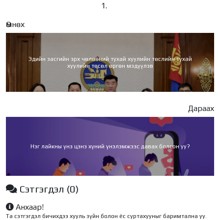
Өмнөх
Эдийн засгийн эрх чөлөөний тухай хуулийн төслийн тухай
хуулийн төсөл өргөн мэдүүлэв
Дараах
Нэг лайкны үнэ цэнэ хүний үнэлэмжээс давах болсон уу?
Сэтгэгдэл
(0)
Анхаар!
Та сэтгэгдэл бичихдээ хууль зүйн болон ёс суртахууныг баримтална уу.