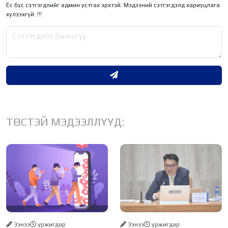
Ёс бус сэтгэгдлийг админ устгах эрхтэй. Мэдээний сэтгэгдэлд хариуцлага
хүлээхгүй. !!!
ТӨСТЭЙ МЭДЭЭЛЛҮҮД:
Ээнээ
уржигдар
Ээнээ
уржигдар