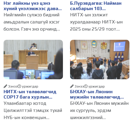
Нэг лайкны үнэ цэнэ
Б.Пүрэвдагва: Найман
хүний үнэлэмжээс давах
салбарын 103
болсон уу?
үйлчилгээний
Нийгмийн сүлжээ бидний
НИТХ-ын ээлжит
бүртгэлийг цуцалснаар
амьдралын салшгүй хэсэг
хуралдаанаар НИТХ-ын
бизнес эрхлэхэд таатай
болсон. Гэвч энэ орчинд
2025 оны 25/29 тоот
нөхцөл бүрдэнэ
хүмүүсийн үнэлэмж,
тогтоолоор батлагдсан
амжилт, тэр ч байтугай
журмын зарим хэсгийг
хүний үнэ цэнийг хүртэл
хүчингүй болгож,
лайк, шэйр, дагагчийн
зөвшөөрлийн шинжтэй
тоогоор хэмжих хандлага
103 бүртгэлээс нийслэлийн
газар авч
бизнес эрхлэгчдийг
Ээнээ
уржигдар
Ээнээ
уржигдар
НИТХ-ын төлөөлөгчид
БНХАУ-ын Ляонин
COP17 бага хурлын
мужийн төлөөлөгчид
бэлтгэл ажлын талаар
НИТХ-ын үйл
Улаанбаатар хотод
БНХАУ-ын Ляонин мужийн
мэдээлэл сонслоо
ажиллагаатай
Цөлжилттэй тэмцэх тухай
их сургууль, эрдэм
танилцлаа
НҮБ-ын конвенцын
шинжилгээний
Талуудын 17 дугаар бага
байгууллагын эрдэмтэн,
хурал (COP17) 2026 оны 08
судлаач, оюутнууд болон