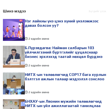
дугаар сарын 17-28-ны
залуу бизнес эрхлэгчдийн
өдөр зохион
төлөөлөгчид Монгол
Шинэ мэдээ
Бүгдийг үзэх
байгуулагдана. Үүнтэй
Улсад хийж буй танилцах
Нэг лайкны үнэ цэнэ хүний үнэлэмжээс
холбогдуулан Нийслэлийн
айлчлалынхаа хүрээнд
давах болсон уу?
2 өдрийн өмнө
Б.Пүрэвдагва: Найман салбарын 103
үйлчилгээний бүртгэлийг цуцалснаар
бизнес эрхлэхэд таатай нөхцөл бүрдэнэ
2 өдрийн өмнө
НИТХ-ын төлөөлөгчид COP17 бага хурлын
бэлтгэл ажлын талаар мэдээлэл сонслоо
2 өдрийн өмнө
БНХАУ-ын Ляонин мужийн төлөөлөгчид
НИТХ-ын үйл ажиллагаатай танилцлаа