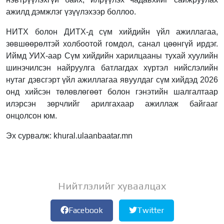
ажилд дэмжлэг үзүүлэхээр боллоо.
НИТХ болон ДИТХ-д сүм хийдийн үйл ажиллагаа,
зөвшөөрөлтэй холбоотой гомдол, санал цөөнгүй ирдэг.
Иймд УИХ-аар Сүм хийдийн харилцааны тухай хуулийн
шинэчилсэн найруулга батлагдах хүртэл нийслэлийн
нутаг дэвсгэрт үйл ажиллагаа явуулдаг сүм хийдэд 2026
онд хийсэн төлөвлөгөөт болон гэнэтийн шалгалтаар
илэрсэн зөрчлийг арилгахаар ажиллаж байгааг
онцолсон юм.
Эх сурвалж: khural.ulaanbaatar.mn
Нийтлэлийг хуваалцах
Facebook
Twitter