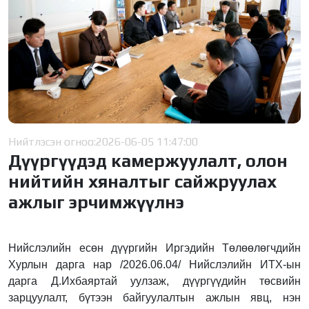
Нийтлэсэн огноо:
2026-06-05 11:47:00
Дүүргүүдэд камержуулалт, олон
нийтийн хяналтыг сайжруулах
ажлыг эрчимжүүлнэ
Нийслэлийн есөн дүүргийн Иргэдийн Төлөөлөгчдийн
Хурлын дарга нар /2026.06.04/ Нийслэлийн ИТХ-ын
дарга Д.Ихбаяртай уулзаж, дүүргүүдийн төсвийн
зарцуулалт, бүтээн байгуулалтын ажлын явц, нэн