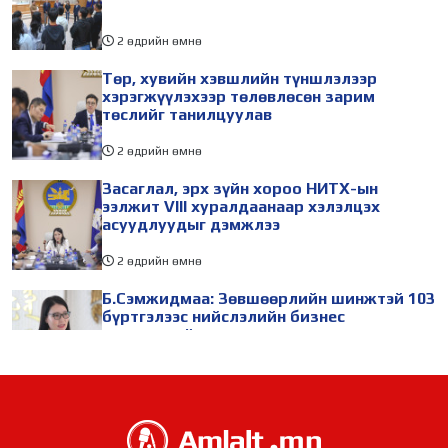
2 өдрийн өмнө
Төр, хувийн хэвшлийн түншлэлээр
хэрэгжүүлэхээр төлөвлөсөн зарим
төслийг танилцуулав
2 өдрийн өмнө
Засаглал, эрх зүйн хороо НИТХ-ын
ээлжит VIII хуралдаанаар хэлэлцэх
асуудлуудыг дэмжлээ
2 өдрийн өмнө
Б.Сэмжидмаа: Зөвшөөрлийн шинжтэй 103
бүртгэлээс нийслэлийн бизнес
эрхлэгчдийг чөлөөллөө
2 өдрийн өмнө
ТБХ 67 асуудал хэлэлцэж, нийслэлийн
төсвийн талаарх ерөнхий хяналтын
сонсгол зохион байгуулсан байна