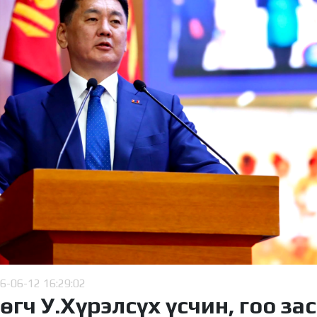
6-06-12 16:29:02
гч У.Хүрэлсүх үсчин, гоо за