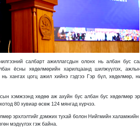
чилгээний салбарт ажиллагсдын олонх нь албан бус сал
албан ёсны хөдөлмөрийн харилцаанд шилжүүлэх, ажлын
 нь хангах цогц ажил хийнэ гэдгээ Гэр бүл, хөдөлмөр, 
сын хэмжээнд хөдөө аж ахуйн бус албан бус хөдөлмөр эр
хотод 80 хувиар өсөж 124 мянгад хүрчээ.
мөр эрхлэлтийг дэмжих тухай болон Нийгмийн халамжийн 
гөн мэдүүлэх гэж байна.