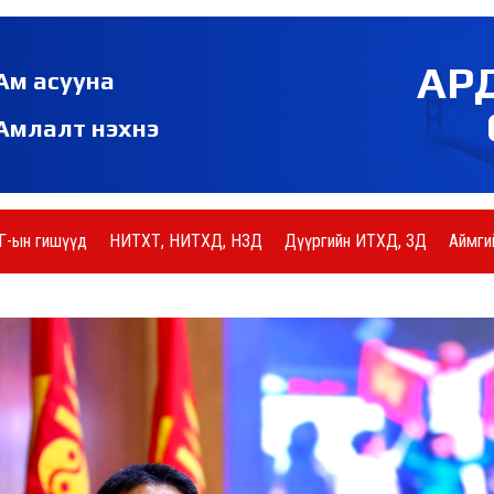
АР
Ам асууна
Амлалт нэхнэ
Г-ын гишүүд
НИТХТ, НИТХД, НЗД
Дүүргийн ИТХД, ЗД
Аймги