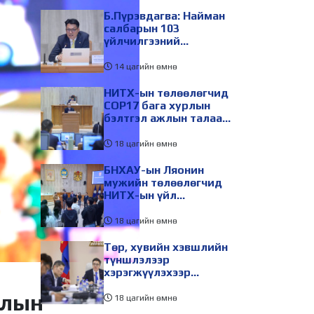
Б.Пүрэвдагва: Найман
салбарын 103
үйлчилгээний
бүртгэлийг цуцалснаар
бизнес эрхлэхэд
14 цагийн өмнө
таатай нөхцөл бүрдэнэ
НИТХ-ын төлөөлөгчид
COP17 бага хурлын
бэлтгэл ажлын талаар
мэдээлэл сонслоо
18 цагийн өмнө
БНХАУ-ын Ляонин
мужийн төлөөлөгчид
НИТХ-ын үйл
ажиллагаатай
танилцлаа
18 цагийн өмнө
Төр, хувийн хэвшлийн
түншлэлээр
хэрэгжүүлэхээр
төлөвлөсөн зарим
слын
төслийг танилцуулав
18 цагийн өмнө