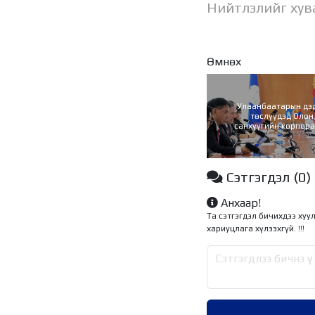
Нийтлэлийг хув
Өмнөх
Улаанбаатарын дэ
төслүүдэд Олон
санхүүгийн корпор
үйлчилгээ үзү
Сэтгэгдэл
(0)
Анхаар!
Та сэтгэгдэл бичихдээ хуу
хариуцлага хүлээхгүй. !!!