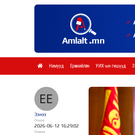
Намууд
Ерөнхийлөгч
УИХ-ын гишүүд
З
Ээнээ
Огноо
2026-06-12 16:29:02
Унших