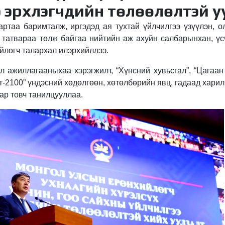
 эрхлэгчдийн төлөөлөлтэй у
артаа баримталж, иргэдэд ая тухтай үйлчилгээ үзүүлэн, 
, татвараа төлж байгаа нийтийн аж ахуйн салбарынхан, үс
йлөгч талархал илэрхийллээ.
л ажиллагааныхаа хэрэгжилт, “Хүнсний хувьсгал”, “Цагаан 
лт-2100” үндэсний хөдөлгөөн, хөтөлбөрийн явц, гадаад харил
ар товч танилцууллаа.