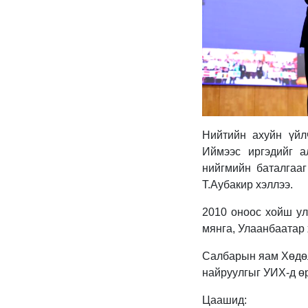
Нийтийн ахуйн үйл
Иймээс иргэдийг 
нийгмийн баталгааг
Т.Аубакир хэллээ.
2010 оноос хойш ул
мянга, Улаанбаатар 
Салбарын яам Хөдөл
найруулгыг УИХ-д өр
Цаашид: