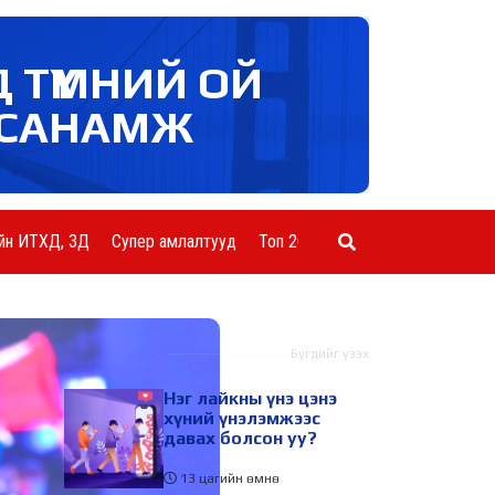
Д ТҮМНИЙ ОЙ
САНАМЖ
йн ИТХД, ЗД
Супер амлалтууд
Топ 20 ААН
Шинэ мэдээ
Бүгдийг үзэх
Нэг лайкны үнэ цэнэ
хүний үнэлэмжээс
давах болсон уу?
13 цагийн өмнө