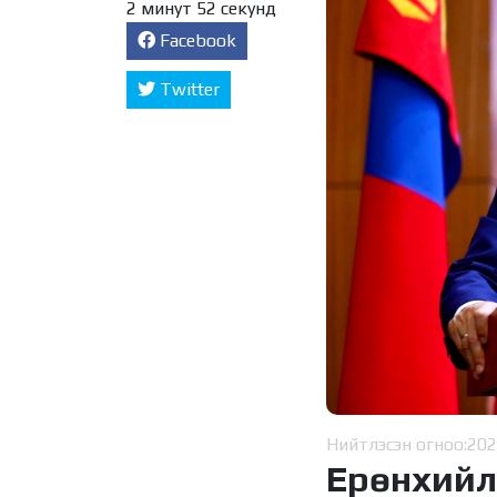
2 минут 52 секунд
Facebook
Twitter
Нийтлэсэн огноо:
202
Ерөнхийлө