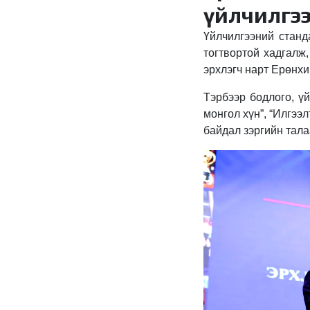
үйлчилгээ
Үйлчилгээний станд
тогтвортой хадгалж
эрхлэгч нарт Ерөнхи
Тэрбээр бодлого, үй
монгол хүн”, “Илгээ
байдал зэргийн тала