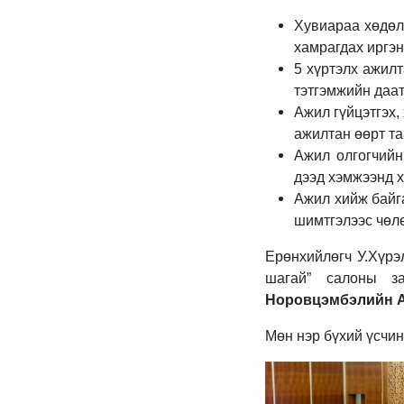
Хувиараа хөдөл
хамрагдах иргэн
5 хүртэлх ажилт
тэтгэмжийн даа
Ажил гүйцэтгэх,
ажилтан өөрт та
Ажил олгогчийн
дээд хэмжээнд х
Ажил хийж байга
шимтгэлээс чөл
Ерөнхийлөгч У.Хүрэ
шагай” салоны з
Норовцэмбэлийн 
Мөн нэр бүхий үсчин