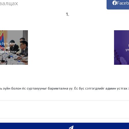
аалцах
Face
д бүтцийн
 улсын
ү
аци зөвлөх
үлнэ
ль зүйн болон ёс суртахууныг баримтална уу. Ёс бус сэтгэгдлийг админ устгах