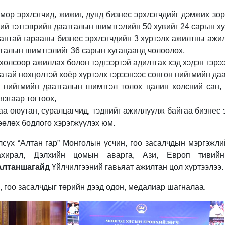
мөр эрхлэгчид, жижиг, дунд бизнес эрхлэгчдийг дэмжих зо
ий тэтгэврийн даатгалын шимтгэлийн 50 хувийг 24 сарын х
антай гарааны бизнес эрхлэгчдийн 3 хүртэлх ажилтны ажил 
тгалын шимтгэлийг 36 сарын хугацаанд чөлөөлөх,
 хөлсөөр ажиллах болон тэдгээртэй адилтгах хэд хэдэн гэр
атай нөхцөлтэй хоёр хүртэлх гэрээнээс сонгон нийгмийн даа
 нийгмийн даатгалын шимтгэл төлөх цалин хөлсний сан, 
язгаар тогтоох,
а оюутан, суралцагчид, тэднийг ажиллуулж байгаа бизнес 
өөлөх бодлого хэрэгжүүлэх юм.
лсүх “Алтан гар” Монголын үсчин, гоо засалчдын мэргэжли
ахирал, Дэлхийн цомын аварга, Ази, Европ тивийн
Алтаншагайд
Үйлчилгээний гавьяат ажилтан цол хүртээлээ.
, гоо засалчдыг төрийн дээд одон, медалиар шагналаа.