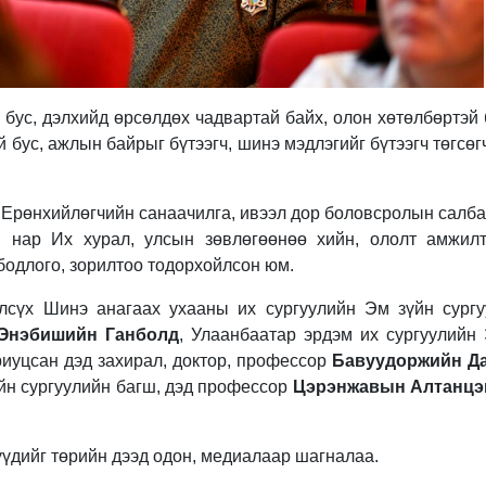
 бус, дэлхийд өрсөлдөх чадвартай байх, олон хөтөлбөртэй 
эй бус, ажлын байрыг бүтээгч, шинэ мэдлэгийг бүтээгч төгсөг
 Ерөнхийлөгчийн санаачилга, ивээл дор боловсролын салба
ш нар Их хурал, улсын зөвлөгөөнөө хийн, ололт амжилт
бодлого, зорилтоо тодорхойлсон юм.
лсүх Шинэ анагаах ухааны их сургуулийн Эм зүйн сургу
Энэбишийн Ганболд
, Улаанбаатар эрдэм их сургуулийн
риуцсан дэд захирал, доктор, профессор
Бавуудоржийн Д
үйн сургуулийн багш, дэд профессор
Цэрэнжавын Алтанцэ
үүдийг төрийн дээд одон, медиалаар шагналаа.