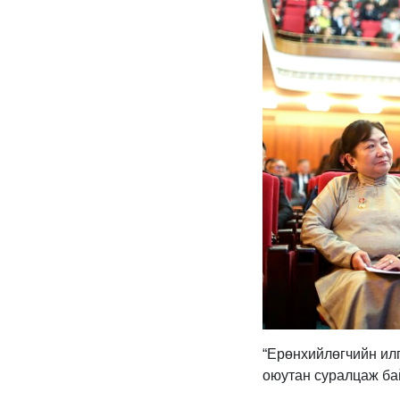
“Ерөнхийлөгчийн илг
оюутан суралцаж бай