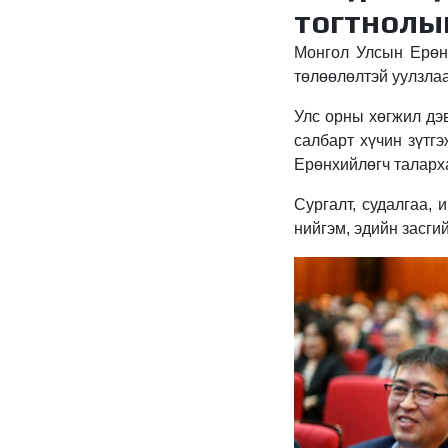
тогтнолы
Монгол Улсын Ерөнх
төлөөлөлтэй уулзлаа
Улс орны хөгжил дэ
салбарт хүчин зүтг
Ерөнхийлөгч таларх
Сургалт, судалгаа, 
нийгэм, эдийн засги