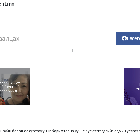
ent.mn
аалцах
Face
гтэй бусдыг
й “хүргэн“
ү
арга хийдэг
 гэнэ
ль зүйн болон ёс суртахууныг баримтална уу. Ёс бус сэтгэгдлийг админ устгах