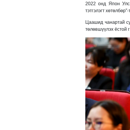
2022 онд Япон Улс
тэтгэлэгт хөтөлбөр”
Цаашид чанартай су
төлөвшүүлэх ёстой 