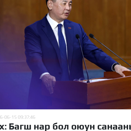
6-06-15 09:37:46
х: Багш нар бол оюун санаан