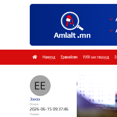
Намууд
Ерөнхийлөгч
УИХ-ын гишүүд
З
Ээнээ
Огноо
2026-06-15 09:37:46
Унших