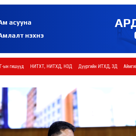
АР
Ам асууна
Амлалт нэхнэ
Г-ын гишүүд
НИТХТ, НИТХД, НЗД
Дүүргийн ИТХД, ЗД
Аймги