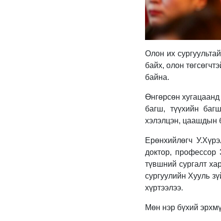
Олон их сургуультай
байх, олон төгсөгчт
байна.
Өнгөрсөн хугацаанд
багш, түүхийн баг
хэлэлцэн, цаашдын 
Ерөнхийлөгч У.Хүрэ
доктор, профессор
түвшний сургалт ха
сургуулийн Хууль з
хүртээлээ.
Мөн нэр бүхий эрхм