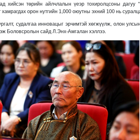
ад хийсэн төрийн айлчлалын үеэр тохиролцсоны дагуу 
-т хамрагдах орон нутгийн 1,000 оюутны эхний 100 нь сурал
ргалт, судалгаа инновацыг эрчимтэй хөгжүүлж, олон улсы
гэж Боловсролын сайд Л.Энх-Амгалан хэллээ.