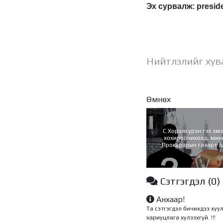
Эх сурвалж: presid
Нийтлэлийг хув
Өмнөх
С.Хоролсүрэн гэх эмэ
хохироочихоод, мини
Прокурорын газарт д
гэж “томордог“
Сэтгэгдэл
(0)
Анхаар!
Та сэтгэгдэл бичихдээ хуу
хариуцлага хүлээхгүй. !!!