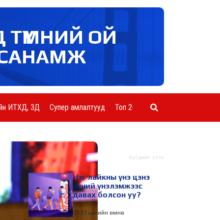
Д ТҮМНИЙ ОЙ
САНАМЖ
йн ИТХД, ЗД
Супер амлалтууд
Топ 20 ААН
Шинэ мэдээ
Бүгдийг үзэх
Нэг лайкны үнэ цэнэ
хүний үнэлэмжээс
давах болсон уу?
17 цагийн өмнө