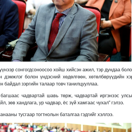
үүнээр сонгогдсоноосоо хойш хийсэн ажил, тэр дундаа бол
эн дэмжлэг болон үндэсний хөдөлгөөн, хөтөлбөрүүдийн хэ
йн байдал зэргийн талаар товч танилцууллаа.
 багшаас чадвартай шавь төрж, чадвартай иргэнээс улс
л, зөв хандлага, ур чадвар, ёс зүй хамгаас чухал” гэлээ.
анааны тусгаар тогтнолын баталгаа гэдгийг хэллээ.