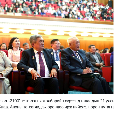
ээлт-2100” тэтгэлэгт хөтөлбөрийн хүрээнд гадаадын 21 улсы
гаа. Анхны төгсөгчид эх орондоо ирж нийслэл, орон нутагт