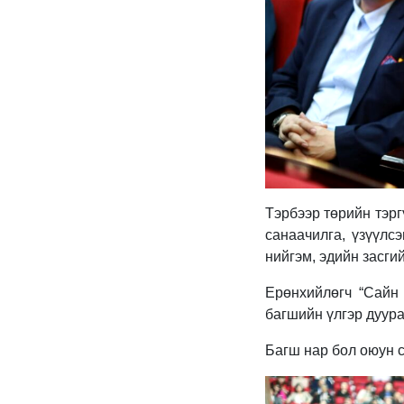
Тэрбээр төрийн тэрг
санаачилга, үзүүлс
нийгэм, эдийн засги
Ерөнхийлөгч “Сайн
багшийн үлгэр дуурай
Багш нар бол оюун с