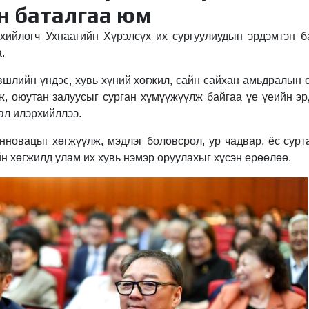
н баталгаа юм
ийлөгч Ухнаагийн Хүрэлсүх их сургуулиудын эрдэмтэн б
.
вшлийн үндэс, хувь хүний хөгжил, сайн сайхан амьдралын
эж, оюутан залуусыг сурган хүмүүжүүлж байгаа үе үеийн э
ал илэрхийллээ.
инновацыг хөгжүүлж, мэдлэг боловсрол, ур чадвар, ёс сурт
йн хөгжилд улам их хувь нэмэр оруулахыг хүсэн ерөөлөө.