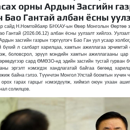
асах орны Ардын Засгийн га
ч Бао Гантай албан ёсны уул
р сайд Н.Номтойбаяр БНХАУ-ын Өвөр Монголын Өөртөө з
Бао Гантай (2026.06.12) албан ёсны уулзалт хийлээ. Уулз
рдын засгийн газрын тэргүүлэгч Бао Ган уул усаар холбог
 бүхий л салбарт харилцаа, хамтын ажиллагаа эрчимтэй 
дэж, боловсрол, эрүүл мэндийн хамтын ажиллагааны цар
дөрөвдүгээр сард ӨМӨЗО-нд эдийн засгийн тусгай гурван б
аны эргэлт нэмэгдэх хандлагатай байгаа бөгөөд харил
яжиж байна гэлээ. Түүнчлэн Монгол Улстай боомтын хүчин 
 орох гарах гарцыг нэмэгдүүлж, хиймэл оюун ухаан аши
нал солилцов.