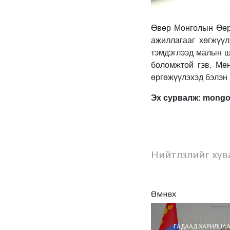
Өвөр Монголын Өөрт
ажиллагааг хөгжүүл
тэмдэглээд малын ш
боломжтой гэв. Мөн
өргөжүүлэхэд бэлэн
Эх сурвалж: mongo
Нийтлэлийг хув
Өмнөх
ГАДААД ХАРИЛЦА