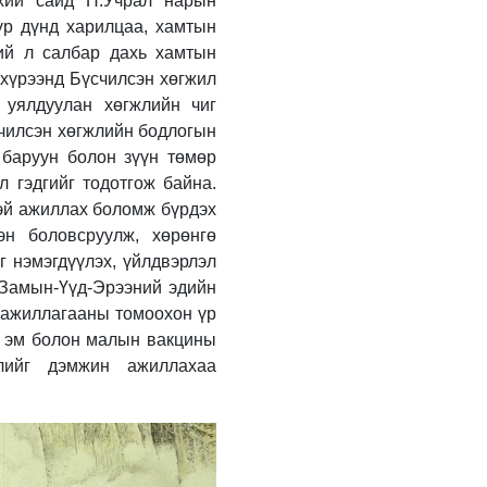
хий сайд Н.Учрал нарын
дарга Г.Тэмүүлэн
үр дүнд харилцаа, хамтын
тэргүүтэй УИХ-ын
ий л салбар дахь хамтын
гишүүд БНСУ-ын
Үндэсний Ассамблейн
 хүрээнд Бүсчилсэн хөгжил
3 өдрийн өмнө
гишүүдийг хүлээн авч
уялдуулан хөгжлийн чиг
уулзав
“Туул усан цогцолбор”
счилсэн хөгжлийн бодлогын
төслийн нэгдүгээр
шатны ТЭЗҮ-ийг
 баруун болон зүүн төмөр
боловсруулах ажил 90
л гэдгийг тодотгож байна.
хувийн гүйцэтгэлтэй
3 өдрийн өмнө
тэй ажиллах боломж бүрдэх
байна
эн боловсруулж, хөрөнгө
Татварын өрийг
барагдуулахдаа
г нэмэгдүүлэх, үйлдвэрлэл
орлогын 30 хувийг
 Замын-Үүд-Эрээний эдийн
татвар төлөгчид
н ажиллагааны томоохон үр
үлдээхээр хуульчилж,
3 өдрийн өмнө
татварын тайлангаа
д эм болон малын вакцины
залруулах хугацааг
Нэгдүгээр хорооллын
элийг дэмжин ажиллахаа
хоёр жил болгон
арын замыг
сунгажээ
наймдугаар сарын 6-
ны 23:00 цагаас түр
хааж, борооны ус
3 өдрийн өмнө
зайлуулах шугамын
хөндлөн сэтэлгээ хийнэ
Өвөлжилтийн бэлтгэл