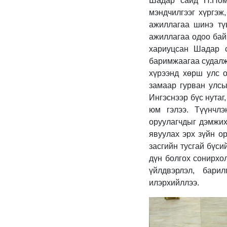
Шадар сайд Н.Ном
мэндчилгээг хүргэж
ажиллагаа шинэ тү
ажиллагаа одоо бай
хариуцсан Шадар 
баримжаагаа судалж
хүрээнд хөрш улс о
замаар гурван улсы
Ингэснээр бүс нутаг
юм гэлээ. Түүнчлэ
оруулагчдыг дэмжих
явуулах эрх зүйн о
засгийн тусгай бүс
дүн болгох сонирхо
үйлдвэрлэл, бари
илэрхийллээ.