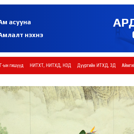
АР
Ам асууна
Амлалт нэхнэ
Г-ын гишүүд
НИТХТ, НИТХД, НЗД
Дүүргийн ИТХД, ЗД
Аймги