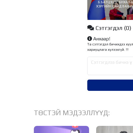
Б.БАТЦЭЦЭГ БНХАУ-
ХЭРГИЙН САЙД ВАН И
ЁСНЫ ХЭЛЭЛЦЭЭ
Сэтгэгдэл
(0)
Анхаар!
Та сэтгэгдэл бичихдээ хуу
хариуцлага хүлээхгүй. !!!
ТӨСТЭЙ МЭДЭЭЛЛҮҮД: