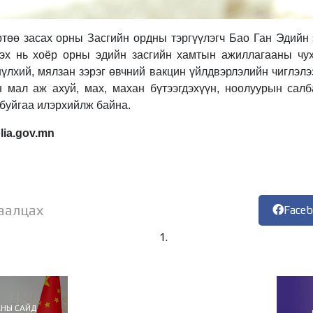
өө засах орны Засгийн ордны тэргүүлэгч Бао Ган Эдийн з
эх нь хоёр орны эдийн засгийн хамтын ажиллагааны чух
үлхий, мялзан зэрэг өвчний вакцин үйлдвэрлэлийн чиглэл
 мал аж ахуй, мах, махан бүтээгдэхүүн, ноолуурын сал
 буйгаа илэрхийлж байна.
lia.gov.mn
аалцах
Face
АНЫ САЙД