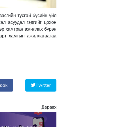
байнгын хороо 23 удаа
хуралдаж, 72 асуудлыг
хэлэлцэж, 4 хуулийн
төсөл, УИХ-ын
асгийн тусгай бүсийн үйл
4 өдрийн өмнө
тогтоолын 16 төслийг
ал асуудал гэдгийг цохон
батлуулжээ
Нийслэлийн Засаг
ээр хамтран ажиллах бүрэн
дарга бөгөөд
барт хамтын ажиллагаагаа
Улаанбаатар хотын
Захирагч Б.Пүрэвдагва
БНЭУ-аас Монгол
4 өдрийн өмнө
Улсад суугаа Онц
бөгөөд Бүрэн эрхт
Нийслэлийн 30 дугаар
Элчин сайд Атул
сургуулийг 10 дугаар
Малхари Готсурветэй
сарын 1-нд
уулзлаа
ашиглалтад оруулна
5 өдрийн өмнө
book
Twitter
Морингийн давааны
замаас “Барилгын
хатуу хог хаягдал
дахин боловсруулах
Дараах
үйлдвэр” хүртэлх 1.5
5 өдрийн өмнө
км урт авто зам
ашиглалтад орлоо
COP17 хурлын бэлтгэл
ажил 90 хувийн
Нэг лайкны үнэ цэнэ хүний