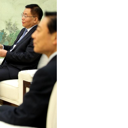
ажлын хүрээнд Шадар
сайд Н.Номтойбаяр
Дорноговь аймагт
ажиллав
3 өдрийн өмнө
Өвөлжилтийн бэлтгэл
ажлын хүрээнд Шадар
сайд Н.Номтойбаяр
Дорнод аймагт
ажиллав
4 өдрийн өмнө
Бүх шатанд
хэмнэлтийн горимд
шилжиж, найр наадам,
зөвлөгөөн, гадаад
томилолтыг
4 өдрийн өмнө
хориглолоо
УИХ-ын дарга
С.Бямбацогт Зүүн
Азийн эрэгтэйчүүдийн
волейболын аварга
шалгаруулах
4 өдрийн өмнө
тэмцээнийг нээж, баг
тамирчдад амжилт
Төрийн байгуулалтын
хүслээ