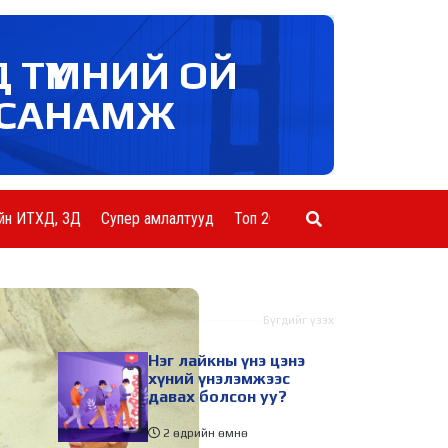
Д ТҮМНИЙ ОЙ
САНАМЖ
йн ИТХД, ЗД
Супер амлалтууд
Топ 20 ААН
Шинэ мэдээ
Бүгдийг үзэх
Нэг лайкны үнэ цэнэ
хүний үнэлэмжээс
давах болсон уу?
2 өдрийн өмнө