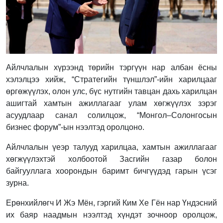
Айлчлалын хүрээнд төрийн тэргүүн нар албан ёсны
хэлэлцээ хийж, “Стратегийн түншлэл”-ийн харилцааг
өргөжүүлэх, олон улс, бүс нутгийн тавцан дахь харилцан
ашигтай хамтын ажиллагааг улам хөгжүүлэх зэрэг
асуудлаар санал солилцож, “Монгол–Солонгосын
бизнес форум”-ын нээлтэд оролцоно.
Айлчлалын үеэр талууд харилцаа, хамтын ажиллагааг
хөгжүүлэхтэй холбоотой Засгийн газар болон
байгууллага хоорондын баримт бичгүүдэд гарын үсэг
зурна.
Ерөнхийлөгч И Жэ Мён, гэргий Ким Хе Гён нар Үндэсний
их баяр наадмын нээлтэд хүндэт зочноор оролцож,