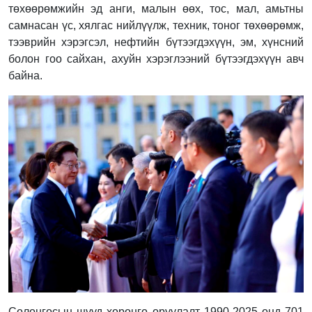
төхөөрөмжийн эд анги, малын өөх, тос, мал, амьтны
самнасан үс, хялгас нийлүүлж, техник, тоног төхөөрөмж,
тээврийн хэрэгсэл, нефтийн бүтээгдэхүүн, эм, хүнсний
болон гоо сайхан, ахуйн хэрэглээний бүтээгдэхүүн авч
байна.
Солонгосын шууд хөрөнгө оруулалт 1990-2025 онд 701