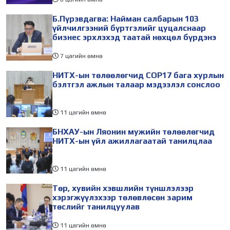
Б.Пүрэвдагва: Найман салбарын 103
үйлчилгээний бүртгэлийг цуцалснаар
бизнес эрхлэхэд таатай нөхцөл бүрдэнэ
7 цагийн өмнө
НИТХ-ын төлөөлөгчид COP17 бага хурлын
бэлтгэл ажлын талаар мэдээлэл сонслоо
11 цагийн өмнө
БНХАУ-ын Ляонин мужийн төлөөлөгчид
НИТХ-ын үйл ажиллагаатай танилцлаа
11 цагийн өмнө
Төр, хувийн хэвшлийн түншлэлээр
хэрэгжүүлэхээр төлөвлөсөн зарим
төслийг танилцуулав
11 цагийн өмнө