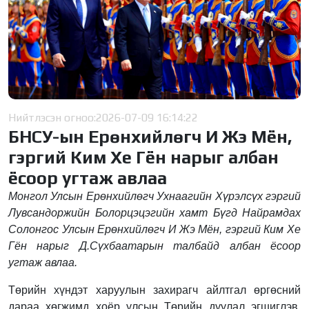
Нийтлэсэн огноо:
2026-07-09 16:14:22
БНСУ-ын Ерөнхийлөгч И Жэ Мён,
гэргий Ким Хе Гён нарыг албан
ёсоор угтаж авлаа
Монгол Улсын Ерөнхийлөгч Ухнаагийн Хүрэлсүх гэргий
Лувсандоржийн Болорцэцэгийн хамт Бүгд Найрамдах
Солонгос Улсын Ерөнхийлөгч И Жэ Мён, гэргий Ким Хе
Гён нарыг Д.Сүхбаатарын талбайд албан ёсоор
угтаж авлаа.
Төрийн хүндэт харуулын захирагч айлтгал өргөсний
дараа хөгжимд хоёр улсын Төрийн дуулал эгшиглэв.