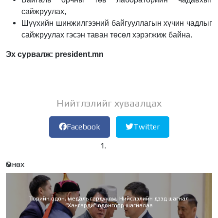
сайжруулах,
Шүүхийн шинжилгээний байгууллагын хүчин чадлыг
сайжруулах гэсэн таван төсөл хэрэгжиж байна.
Эх сурвалж: president.mn
Нийтлэлийг хуваалцах
Facebook
Twitter
Өмнөх
Төрийн одон, медаль гардуулж, Нийслэлийн дээд шагнал
“Хангарди” одонгоор шагналаа