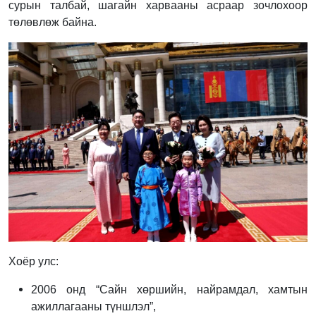
сурын талбай, шагайн харвааны асраар зочлохоор
төлөвлөж байна.
Хоёр улс:
2006 онд “Сайн хөршийн, найрамдал, хамтын
ажиллагааны түншлэл”,