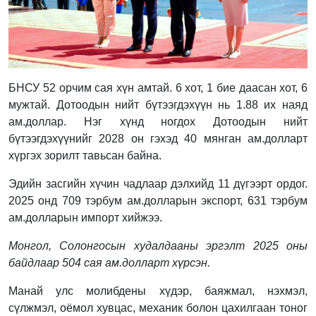
БНСУ 52 орчим сая хүн амтай. 6 хот, 1 бие даасан хот, 6
мужтай. Дотоодын нийт бүтээгдэхүүн нь 1.88 их наяд
ам.доллар. Нэг хүнд ногдох Дотоодын нийт
бүтээгдэхүүнийг 2028 он гэхэд 40 мянган ам.долларт
хүргэх зорилт тавьсан байна.
Эдийн засгийн хүчин чадлаар дэлхийд 11 дүгээрт ордог.
2025 онд 709 тэрбум ам.долларын экспорт, 631 тэрбум
ам.долларын импорт хийжээ.
Монгол, Солонгосын худалдааны эргэлт 2025 оны
байдлаар 504 сая ам.долларт хүрсэн.
Манай улс молибдены хүдэр, баяжмал, нэхмэл,
сүлжмэл, оёмол хувцас, механик болон цахилгаан тоног