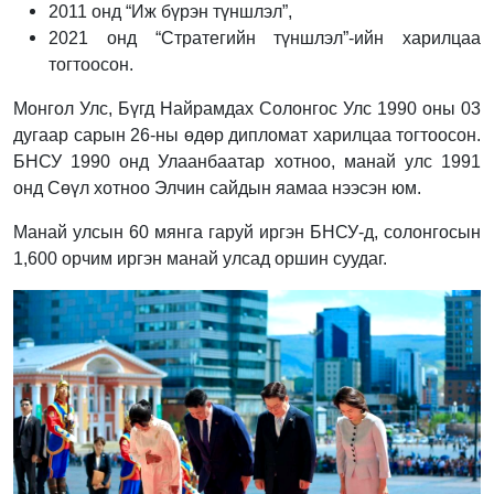
2011 онд “Иж бүрэн түншлэл”,
2021 онд “Стратегийн түншлэл”-ийн харилцаа
тогтоосон.
Монгол Улс, Бүгд Найрамдах Солонгос Улс 1990 оны 03
дугаар сарын 26-ны өдөр дипломат харилцаа тогтоосон.
БНСУ 1990 онд Улаанбаатар хотноо, манай улс 1991
онд Сөүл хотноо Элчин сайдын яамаа нээсэн юм.
Манай улсын 60 мянга гаруй иргэн БНСУ-д, солонгосын
1,600 орчим иргэн манай улсад оршин суудаг.