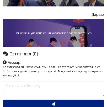
Дараах
Нэг лайкны үнэ цэнэ хүний үнэлэмжээс давах болсон уу?
Сэтгэгдэл
(0)
Анхаар!
Та сэтгэгдэл бичихдээ хууль зүйн болон ёс суртахууныг баримтална уу.
Ёс бус сэтгэгдлийг админ устгах эрхтэй. Мэдээний сэтгэгдэлд хариуцлага
хүлээхгүй. !!!