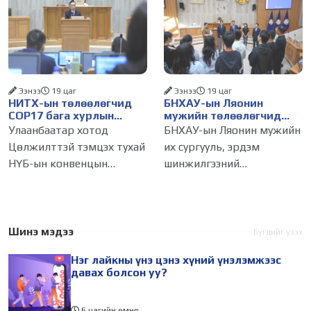
хүний үнэ цэнийг хүртэл
хүчингүй болгож,
лайк, шэйр, дагагчийн
зөвшөөрлийн шинжтэй
тоогоор хэмжих хандлага
103 бүртгэлээс нийслэлийн
газар авч
бизнес эрхлэгчдийг
Ээнээ
19 цаг
Ээнээ
19 цаг
НИТХ-ын төлөөлөгчид
БНХАУ-ын Ляонин
COP17 бага хурлын
мужийн төлөөлөгчид
бэлтгэл ажлын талаар
НИТХ-ын үйл
Улаанбаатар хотод
БНХАУ-ын Ляонин мужийн
мэдээлэл сонслоо
ажиллагаатай
Цөлжилттэй тэмцэх тухай
их сургууль, эрдэм
танилцлаа
НҮБ-ын конвенцын
шинжилгээний
Талуудын 17 дугаар бага
байгууллагын эрдэмтэн,
хурал (COP17) 2026 оны 08
судлаач, оюутнууд болон
дугаар сарын 17-28-ны
залуу бизнес эрхлэгчдийн
өдөр зохион
төлөөлөгчид Монгол
Шинэ мэдээ
Бүгдийг үзэх
байгуулагдана. Үүнтэй
Улсад хийж буй танилцах
Нэг лайкны үнэ цэнэ хүний үнэлэмжээс
холбогдуулан Нийслэлийн
айлчлалынхаа хүрээнд
давах болсон уу?
6 цагийн өмнө