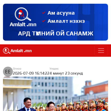
Ам асууна
Амлалт нэхнэ
АРД ТҮМНИЙ ОЙ САНАМЖ
Огноо
Унших
2026-07-09 16:14:22
4 минут 23 секунд