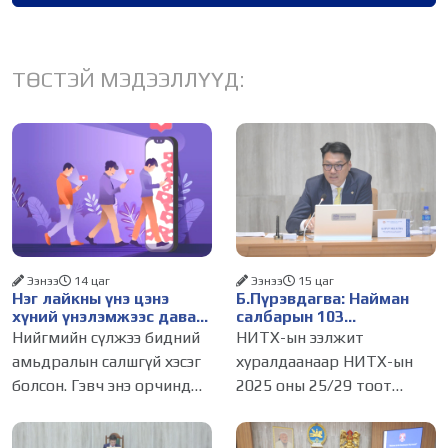
ТӨСТЭЙ МЭДЭЭЛЛҮҮД:
Ээнээ
14 цаг
Ээнээ
15 цаг
Нэг лайкны үнэ цэнэ
Б.Пүрэвдагва: Найман
хүний үнэлэмжээс давах
салбарын 103
болсон уу?
үйлчилгээний
Нийгмийн сүлжээ бидний
НИТХ-ын ээлжит
бүртгэлийг цуцалснаар
амьдралын салшгүй хэсэг
хуралдаанаар НИТХ-ын
бизнес эрхлэхэд таатай
болсон. Гэвч энэ орчинд
2025 оны 25/29 тоот
нөхцөл бүрдэнэ
хүмүүсийн үнэлэмж,
тогтоолоор батлагдсан
амжилт, тэр ч байтугай
журмын зарим хэсгийг