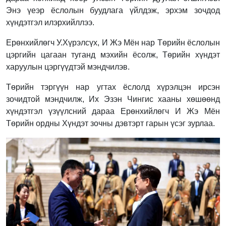
Энэ үеэр ёслолын буудлага үйлдэж, эрхэм зочдод
хүндэтгэл илэрхийллээ.
Ерөнхийлөгч У.Хүрэлсүх, И Жэ Мён нар Төрийн ёслолын
цэргийн цагаан туганд мэхийн ёсолж, Төрийн хүндэт
харуулын цэргүүдтэй мэндчилэв.
Төрийн тэргүүн нар угтах ёслолд хүрэлцэн ирсэн
зочидтой мэндчилж, Их Эзэн Чингис хааны хөшөөнд
хүндэтгэл үзүүлсний дараа Ерөнхийлөгч И Жэ Мён
Төрийн ордны Хүндэт зочны дэвтэрт гарын үсэг зурлаа.