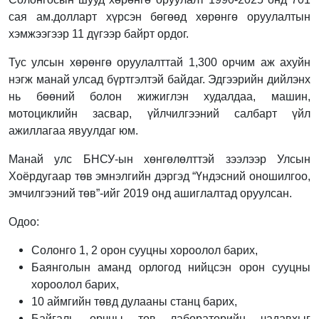
сая ам.долларт хүрсэн бөгөөд хөрөнгө оруулалтын
хэмжээгээр 11 дүгээр байрт ордог.
Тус улсын хөрөнгө оруулалттай 1,300 орчим аж ахуйн
нэгж манай улсад бүртгэлтэй байдаг. Эдгээрийн дийлэнх
нь бөөний болон жижиглэн худалдаа, машин,
мотоциклийн засвар, үйлчилгээний салбарт үйл
ажиллагаа явуулдаг юм.
Манай улс БНСУ-ын хөнгөлөлттэй зээлээр Улсын
Хоёрдугаар төв эмнэлгийн дэргэд “Үндэсний оношилгоо,
эмчилгээний төв”-ийг 2019 онд ашиглалтад оруулсан.
Одоо:
Солонго 1, 2 орон сууцны хороолол барих,
Баянголын аманд орлогод нийцсэн орон сууцны
хороолол барих,
10 аймгийн төвд дулааны станц барих,
Байгаль орчны төв лабораторийн чадавхыг