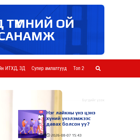
Д ТҮМНИЙ ОЙ
САНАМЖ
йн ИТХД, ЗД
Супер амлалтууд
Топ 20 ААН
Шинэ мэдээ
Бүгдийг үзэх
Нэг лайкны үнэ цэнэ
хүний үнэлэмжээс
давах болсон уу?
2026-08-07
15:43