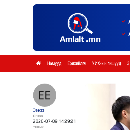
Намууд
Ерөнхийлөгч
УИХ-ын гишүүд
З
Ээнээ
Огноо
2026-07-09 14:29:21
Унших