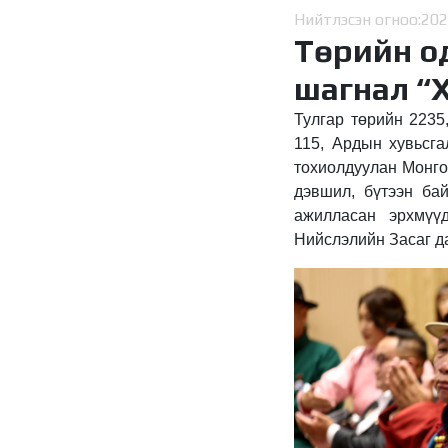
Нийтлэсэн огноо:
202
Төрийн о
шагнал “
Тулгар төрийн 2235
115, Ардын хувьсг
тохиолдуулан Монго
дэвшил, бүтээн бай
ажилласан эрхмүү
Нийслэлийн Засаг да