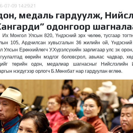
6-07-09 14:29:21
дон, медаль гардуулж, Нийс
Хангарди” одонгоор шагнала
, Их Монгол Улсын 820, Үндэсний эрх чөлөө, тусгаар тог
алын 105, Ардчилсан хувьсгалын 36 жилийн ой, Үндэсни
л Улсын Ерөнхийлөгч У.Хүрэлсүхийн зарлигаар улс эх орон
гуулалтад өөрийн мэдлэг боловсрол, авьяас чадвар, хө
дийг төрийн одон, медалиар шагнасныг Нийслэлийн 
ргын нэгдүгээр орлогч Б.Мөнхбат нар гардуулан өглөө.