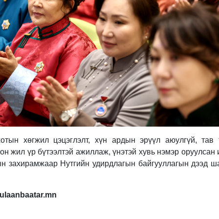
отын хөгжил цэцэглэлт, хүн ардын эрүүл аюулгүй, тав 
он жил үр бүтээлтэй ажиллаж, үнэтэй хувь нэмэр оруулсан
н захирамжаар Нутгийн удирдлагын байгууллагын дээд ша
.ulaanbaatar.mn