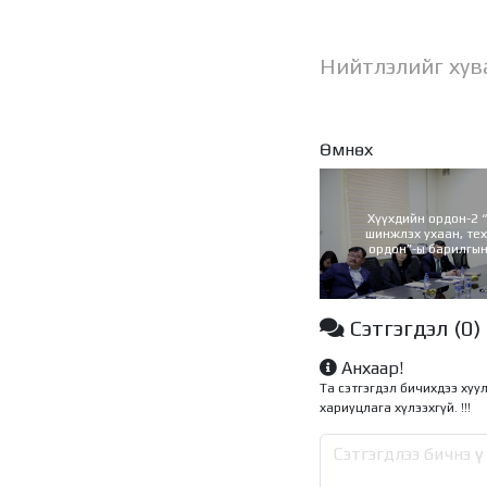
Нийтлэлийг хув
Өмнөх
Хүүхдийн ордон-2 
шинжлэх ухаан, те
ордон”-ы барилгы
явцтай танил
Сэтгэгдэл
(0)
Анхаар!
Та сэтгэгдэл бичихдээ хуу
хариуцлага хүлээхгүй. !!!