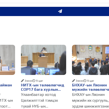
Ээнээ
9 цаг
Ээнээ
9 цаг
Найман
НИТХ-ын төлөөлөгчид
БНХАУ-ын Ляонин
COP17 бага хурлын
мужийн төлөөлөгч
бэлтгэл ажлын талаар
НИТХ-ын үйл
т
Улаанбаатар хотод
БНХАУ-ын Ляонин
алснаар
мэдээлэл сонслоо
ажиллагаатай
ИТХ-ын
Цөлжилттэй тэмцэх
мужийн их сургууль,
д
танилцлаа
тоот
тухай НҮБ-ын
эрдэм шинжилгээни
бүрдэнэ