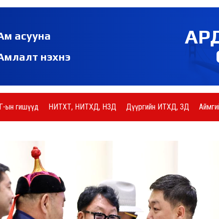
АР
Ам асууна
Амлалт нэхнэ
Г-ын гишүүд
НИТХТ, НИТХД, НЗД
Дүүргийн ИТХД, ЗД
Аймги