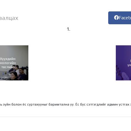
аалцах
Face
“Хүүхдийн
хнологийн
ү
н төслийн
цлаа
ль зүйн болон ёс суртахууныг баримтална уу. Ёс бус сэтгэгдлийг админ устгах