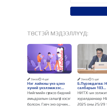
ТӨСТЭЙ МЭДЭЭЛЛҮҮД:
Ээнээ
4 цаг
Ээнээ
5 цаг
Нэг лайкны үнэ цэнэ
Б.Пүрэвдагва: 
хүний үнэлэмжээс
салбарын 103
давах болсон уу?
үйлчилгээний
Нийгмийн сүлжээ бидний
НИТХ-ын ээлжи
бүртгэлийг цуц
амьдралын салшгүй хэсэг
хуралдаанаар Н
бизнес эрхлэхэ
болсон. Гэвч энэ орчинд
2025 оны 25/29 
таатай нөхцөл 