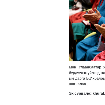
Мөн Улаанбаатар х
бүрдүүлэх үйлсэд ол
ын дарга Б.Ихбаяры
шагналаа.
Эх сурвалж: khural