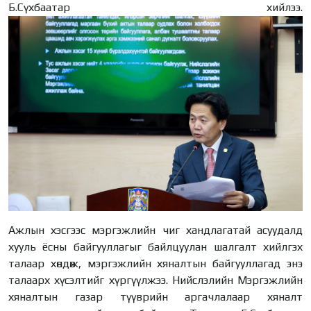
Б.Сүхбаатар хийлээ.
Ажлын хэсгээс мэргэжлийн чиг хандлагатай асуудалд
хууль ёсны байгууллагыг байлцуулан шалгалт хийлгэх
талаар хөндөж, мэргэжлийн хяналтын байгууллагад энэ
талаарх хүсэлтийг хүргүүлжээ. Нийслэлийн Мэргэжлийн
хяналтын газар түүврийн аргачлалаар хяналт