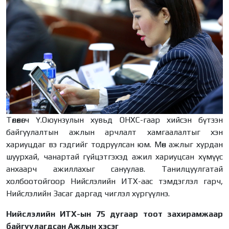
Төлөөлөгч Ү.Оюунзулын хувьд ОНХС-гаар хийсэн бүтээн
байгуулалтын ажлын арчлалт хамгаалалтыг хэн
хариуцдаг вэ гэдгийг тодруулсан юм. Мөн ажлыг хурдан
шуурхай, чанартай гүйцэтгэхэд ажил хариуцсан хүмүүс
анхаарч ажиллахыг сануулав. Танилцуулгатай
холбоотойгоор Нийслэлийн ИТХ-аас тэмдэглэл гарч,
Нийслэлийн Засаг даргад чиглэл хүргүүлнэ.
Нийслэлийн ИТХ-ын 75 дугаар тоот захирамжаар
байгуулагдсан Ажлын хэсэг