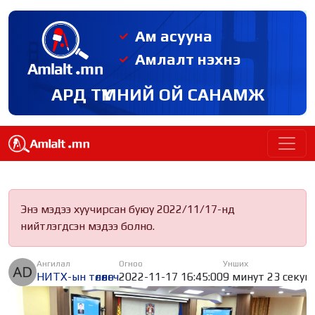
Ам асууна
Амлалт нэхнэ
АРД ТҮМНИЙ ОЙ САНАМЖ
Энэ мэдээ хуучирсан буюу 2022/11/17-нд
нийтлэгдсэн мэдээ болно.
Ангилал
Огноо
Унших
НИТХ-ын төлөөлөгч
2022-11-17 16:45:00
9 минут 23 секун