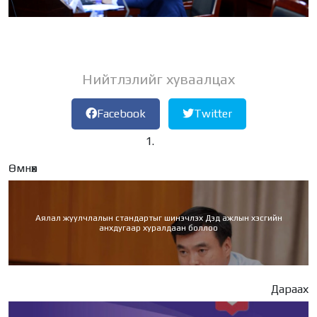
Нийтлэлийг хуваалцах
Facebook
Twitter
Өмнөх
Аялал жуулчлалын стандартыг шинэчлэх Дэд ажлын хэсгийн
анхдугаар хуралдаан боллоо
Дараах