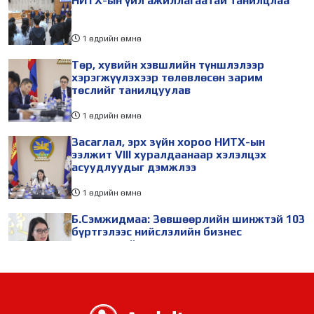
НИТХ-ын үйл ажиллагаатай танилцлаа
1 өдрийн өмнө
Төр, хувийн хэвшлийн түншлэлээр
хэрэгжүүлэхээр төлөвлөсөн зарим
төслийг танилцуулав
1 өдрийн өмнө
Засаглал, эрх зүйн хороо НИТХ-ын
ээлжит VIII хуралдаанаар хэлэлцэх
асуудлуудыг дэмжлээ
1 өдрийн өмнө
Б.Сэмжидмаа: Зөвшөөрлийн шинжтэй 103
бүртгэлээс нийслэлийн бизнес
эрхлэгчдийг чөлөөллөө
1 өдрийн өмнө
ТБХ 67 асуудал хэлэлцэж, нийслэлийн
төсвийн талаарх ерөнхий хяналтын