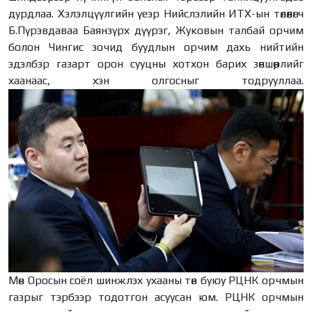
дурдлаа. Хэлэлцүүлгийн үеэр Нийслэлийн ИТХ-ын төлөөлөгч
Б.Пүрэвдаваа Баянзүрх дүүрэг, Жуковын талбай орчим
болон Чингис зочид буудлын орчим дахь нийтийн
эдэлбэр газарт орон сууцны хотхон барих зөвшөөрлийг
хаанаас, хэн олгосныг
тодрууллаа.
Мөн Оросын соёл шинжлэх ухааны төв буюу РЦНК орчмын
газрыг тэрбээр тодотгон асуусан юм. РЦНК орчмын