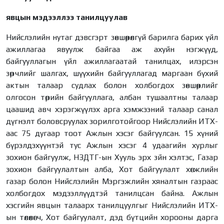
явцын мэдээллээ танилцуулав
Нийслэлийн нутаг дэвсгэрт зөвшөөрөлгүй барилга барих үйл
ажиллагаа явуулж байгаа аж ахуйн нэгжүүд,
байгууллагын үйл ажиллагаатай танилцах, илэрсэн
зөрчлийг шалгах, шүүхийн байгууллагад маргаан бүхий
актын талаар судлах болон холбогдох зөвшөөрлийг
олгосон төрийн байгууллага, албан тушаалтны талаар
цаашид авч хэрэгжүүлэх арга хэмжээний талаар санал
дүгнэлт боловсруулах зорилготойгоор Нийслэлийн ИТХ-
аас 75 дугаар тоот Ажлын хэсэг байгуулсан. 15 хүний
бүрэлдэхүүнтэй тус Ажлын хэсэг 4 удаагийн хурлыг
зохион байгуулж, НЗДТГ-ын Хууль эрх зйн хэлтэс, Газар
зохион байгуулалтын алба, Хот байгуулалт хөгжлийн
газар болон Нийслэлийн Мэргэжлийн хяналтын газраас
холбогдох мэдээллүүдтэй танилцсан байна. Ажлын
хэсгийн явцын талаарх танилцуулгыг Нийслэлийн ИТХ-
ын төлөөлөгч, Хот байгуулалт, дэд бүтцийн хорооны дарга