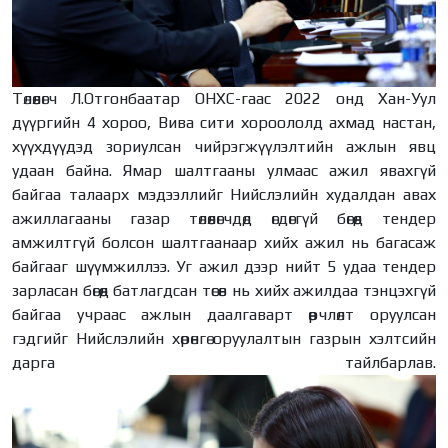
Төлөөлөгч Л.Отгонбаатар ОНХС-гаас 2022 онд Хан-Уул
дүүргийн 4 хороо, Вива сити хороололд ахмад настан,
хүүхдүүдэд зориулсан чийрэгжүүлэлтийн ажлын явц
удаан байна. Ямар шалтгааны улмаас ажил явахгүй
байгаа талаарх мэдээллийг Нийслэлийн худалдан авах
ажиллагааны газар төлөөлөгчдөд өгдөггүй бөгөөд тендер
амжилтгүй болсон шалтгаанаар хийх ажил нь багасаж
байгааг шүүмжиллээ. Уг ажил дээр нийт 5 удаа тендер
зарласан бөгөөд батлагдсан төсөв нь хийх ажилдаа тэнцэхгүй
байгаа учраас ажлын даалгаварт өөрчлөлт оруулсан
гэдгийг Нийслэлийн хөрөнгө оруулалтын газрын хэлтсийн
дарга тайлбарлав.