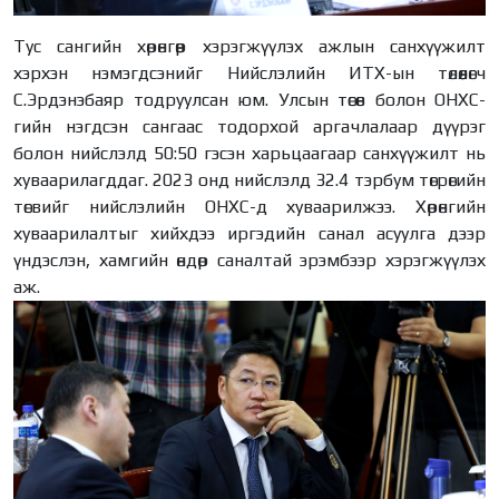
Тус сангийн хөрөнгөөр хэрэгжүүлэх ажлын санхүүжилт
хэрхэн нэмэгдсэнийг Нийслэлийн ИТХ-ын төлөөлөгч
С.Эрдэнэбаяр тодруулсан юм. Улсын төсөв болон ОНХС-
гийн нэгдсэн сангаас тодорхой аргачлалаар дүүрэг
болон нийслэлд 50:50 гэсэн харьцаагаар санхүүжилт нь
хуваарилагддаг. 2023 онд нийслэлд 32.4 тэрбум төгрөгийн
төсвийг нийслэлийн ОНХС-д хуваарилжээ. Хөрөнгийн
хуваарилалтыг хийхдээ иргэдийн санал асуулга дээр
үндэслэн, хамгийн өндөр саналтай эрэмбээр хэрэгжүүлэх
аж.