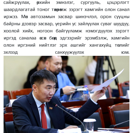
сайжруулах, өрхийн эмнэлэг, сургууль, цэцэрлэгт
шаардлагатай тоног төхөөрөмж зэрэгт хамгийн олон санал
иржээ. Мөн автозамын засвар шинэчлэл, орон сууцны
байрны дээвэр засвар, үерийн ус зайлуулах суваг шуудуу,
хоолой хийх, ногоон байгууламж нэмэгдүүлэх зэрэгт
иргэд саналаа өгсөн бөгөөд эдгээрийг эрэмбэлж, хамгийн
олон иргэний нийтлэг эрх ашгийг хангахуйц төслийг
эхлээд санхүүжүүлэх юм.