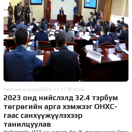
Нийтлэсэн огноо:
2022-11-17 16:45:00
2023 онд нийслэлд 32.4 тэрбум
төгрөгийн арга хэмжээг ОНХС-
гаас санхүүжүүлэхээр
танилцуулав
Нийслэлийн ИТХ-ын ээлжит бус IX хуралдаанаар Орон