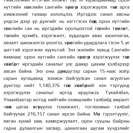
нутгийн хөгжлийн сангийн хөрөнгөөр хэрэгжүүлэх төсөл арга
хэмжээний талаар хэлэлцлээ. Иргэдээс санал авсны
үндсэн дээр үр дүнгийг нь нэгтгэсэн бөгөөд орон нутгийн
хөгжлийн сан нь иргэдийн оролцоотой төсвийн төлөвлөлт,
төслийн эрэмбэ, хэрэгжилт, худалдан авах ажиллагаа,
хяналт шинжилгээ үнэлгээ, хөрөнгийн удирдлага гэсэн 5 үе
шаттай хэрэгжих хуультай. Энэ жилийн хувьд Сангийн
яамнаас орон нутгийн сангийн хөрөнгөөр хэрэгжүүлэх төсөл
хөтөлбөрт иргэдийн саналыг улс даяар цахим хэлбэрээр
авсан байна. Энэ оны дөрөвдүгээр сарын 15-наас хоёр
сарын хугацаанд зохион байгуулсан санал асуулгын
дүнгээр нийт 1,140,376 төсөл хөтөлбөрийг нэн тэргүүнд
хэрэгжүүлэх саналыг иргэд ирүүлжээ. Тухайлбал,
Улаанбаатар хотод нийтийн эзэмшлийн талбайд амралт
чөлөөт цагаа өнгөрүүлэх тохижилт, тоглоомын талбай
байгуулах 216,157 санал ирсэн байна. Мөн гэрэлтүүлэг,
явган хүний зам, камержуулалт, орон сууцны байрны
гадна дулаалгын засвар, цахилгаан шугам хүчдэлийг