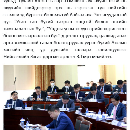
хувьд тухайн хэсэгт газар эзэмшигч аж ахуйн нэгж нь
шүүхийн шийдвэрээр эрх нь сэргэсэн тул нийтийн
эзэмшилд бүртгэх боломжгүй байгаа аж. Энэ асуудалтай
цуг “Усан сан бүхий газрын онцгой болон энгийн
хамгаалалтын бүс”, “Ундны усны эх үүсвэрийн хориглолт
болон хязгаарлалтын бүс”-д өөрчлөлт оруулах, цаашид авах
арга хэмжээний санал боловсруулах үүрэг бүхий Ажлын
хасгийн явц, үр дүнгийн талаарх танилцуулгыг
Нийслэлийн Засаг даргын орлогч З.Төмөртөмөө хийлээ.