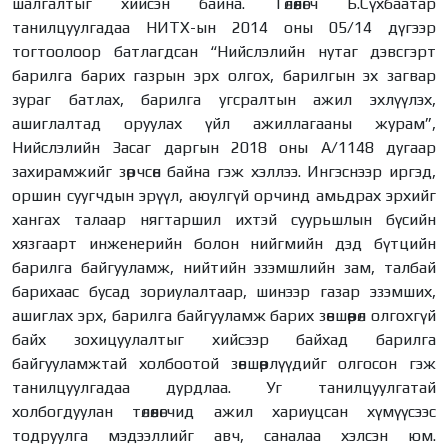
шалгалтыг хийсэн байна. Төлөөлөгч Б.Сүхбаатар
танилцуулгадаа НИТХ-ын 2014 оны 05/14 дүгээр
тогтоолоор батлагдсан “Нийслэлийн нутаг дэвсгэрт
барилга барих газрын эрх олгох, барилгын эх загвар
зураг батлах, барилга угсралтын ажил эхлүүлэх,
ашиглалтад оруулах үйл ажиллагааны журам”,
Нийслэлийн Засаг даргын 2018 оны А/1148 дугаар
захирамжийг зөрчсөн байна гэж хэллээ. Ингэснээр иргэд,
оршин суугчдын эрүүл, аюулгүй орчинд амьдрах эрхийг
хангах талаар нягтаршил ихтэй суурьшлын бүсийн
хязгаарт инженерийн болон нийгмийн дэд бүтцийн
барилга байгууламж, нийтийн эзэмшлийн зам, талбай
барихаас бусад зориулалтаар, шинээр газар эзэмших,
ашиглах эрх, барилга байгууламж барих зөвшөөрөл олгохгүй
байх зохицуулалтыг хийсээр байхад барилга
байгууламжтай холбоотой зөвшөөрлүүдийг олгосон гэж
танилцуулгадаа дурдлаа. Уг танилцуулгатай
холбогдуулан төлөөлөгчид ажил хариуцсан хүмүүсээс
тодруулга мэдээллийг авч, саналаа хэлсэн юм.