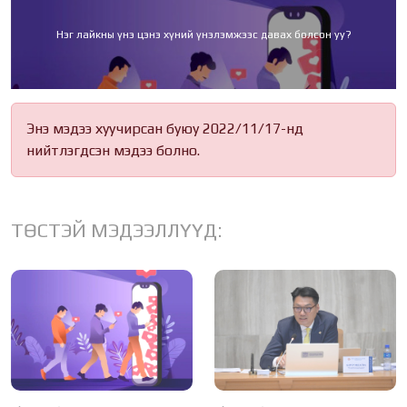
Нэг лайкны үнэ цэнэ хүний үнэлэмжээс давах болсон уу?
Энэ мэдээ хуучирсан буюу 2022/11/17-нд
нийтлэгдсэн мэдээ болно.
ТӨСТЭЙ МЭДЭЭЛЛҮҮД: