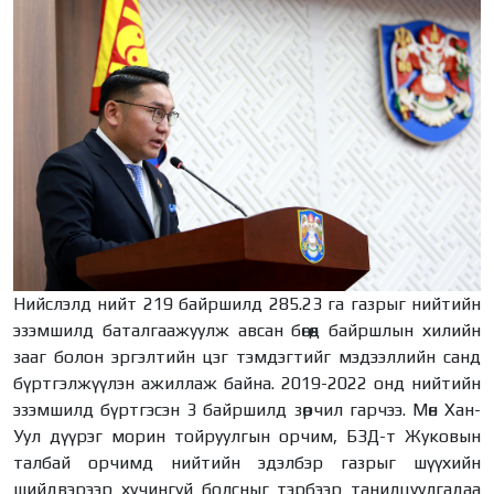
Нийслэлд нийт 219 байршилд 285.23 га газрыг нийтийн
эзэмшилд баталгаажуулж авсан бөгөөд байршлын хилийн
зааг болон эргэлтийн цэг тэмдэгтийг мэдээллийн санд
бүртгэлжүүлэн ажиллаж байна. 2019-2022 онд нийтийн
эзэмшилд бүртгэсэн 3 байршилд зөрчил гарчээ. Мөн Хан-
Уул дүүрэг морин тойруулгын орчим, БЗД-т Жуковын
талбай орчимд нийтийн эдэлбэр газрыг шүүхийн
шийдвэрээр хүчингүй болсныг тэрбээр танилцуулгадаа