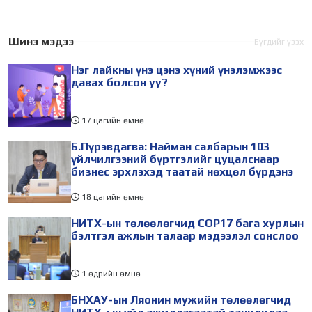
хурал (COP17) 2026 оны 08
судлаач, оюутнууд болон
дугаар сарын 17-28-ны өдөр
залуу бизнес эрхлэгчдийн
зохион байгуулагдана.
төлөөлөгчид Монгол Улсад
Шинэ мэдээ
Бүгдийг үзэх
Үүнтэй холбогдуулан
хийж буй танилцах
Нэг лайкны үнэ цэнэ хүний үнэлэмжээс
Нийслэлийн
айлчлалынхаа хүрээнд
давах болсон уу?
17 цагийн өмнө
Б.Пүрэвдагва: Найман салбарын 103
үйлчилгээний бүртгэлийг цуцалснаар
бизнес эрхлэхэд таатай нөхцөл бүрдэнэ
18 цагийн өмнө
НИТХ-ын төлөөлөгчид COP17 бага хурлын
бэлтгэл ажлын талаар мэдээлэл сонслоо
1 өдрийн өмнө
БНХАУ-ын Ляонин мужийн төлөөлөгчид