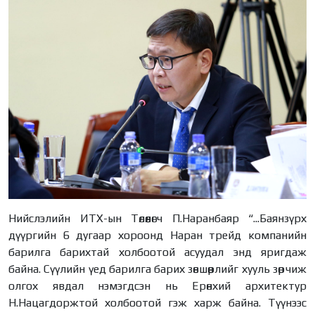
Нийслэлийн ИТХ-ын Төлөөлөгч П.Наранбаяр “...Баянзүрх
дүүргийн 6 дугаар хороонд Наран трейд компанийн
барилга барихтай холбоотой асуудал энд яригдаж
байна. Сүүлийн үед барилга барих зөвшөөрлийг хууль зөрчиж
олгох явдал нэмэгдсэн нь Ерөнхий архитектур
Н.Нацагдоржтой холбоотой гэж харж байна. Түүнээс