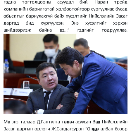
гадна тогтолцооны асуудал бий. Наран трейд
компанийн барилгатай холбоотойгоор сургуулиас бусад
обьектыг бариулахгүй байх хүсэлтийг Нийслэлийн Засаг
даргад бид хүргүүлсэн. Энэ хүсэлтийг хэрхэн
шийдвэрлэж байна вэ…” гэдгийг тодрууллаа.
Мөн энэ талаар Д.Гантулга төлөөлөгч асуусан бөгөөд Нийслэлийн
Засаг даргын орлогч Ж.Сандагсүрэн “Өнөөдөр албан ёсоор