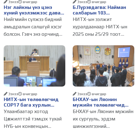
Ээнээ
өчигдѳр
Ээнээ
өчигдѳр
Нэг лайкны үнэ цэнэ
Б.Пүрэвдагва: Найман
хүний үнэлэмжээс давах
салбарын 103
болсон уу?
үйлчилгээний
Нийгмийн сүлжээ бидний
НИТХ-ын ээлжит
бүртгэлийг цуцалснаар
амьдралын салшгүй хэсэг
хуралдаанаар НИТХ-ын
бизнес эрхлэхэд таатай
болсон. Гэвч энэ орчинд
2025 оны 25/29 тоот
нөхцөл бүрдэнэ
хүмүүсийн үнэлэмж,
тогтоолоор батлагдсан
амжилт, тэр ч байтугай
журмын зарим хэсгийг
хүний үнэ цэнийг хүртэл
хүчингүй болгож,
лайк, шэйр, дагагчийн
зөвшөөрлийн шинжтэй 103
тоогоор хэмжих хандлага
бүртгэлээс нийслэлийн
газар авч
бизнес эрхлэгчдийг
Ээнээ
өчигдѳр
Ээнээ
өчигдѳр
НИТХ-ын төлөөлөгчид
БНХАУ-ын Ляонин
COP17 бага хурлын
мужийн төлөөлөгчид
бэлтгэл ажлын талаар
НИТХ-ын үйл
Улаанбаатар хотод
БНХАУ-ын Ляонин мужийн
мэдээлэл сонслоо
ажиллагаатай
Цөлжилттэй тэмцэх тухай
их сургууль, эрдэм
танилцлаа
НҮБ-ын конвенцын
шинжилгээний
Талуудын 17 дугаар бага
байгууллагын эрдэмтэн,