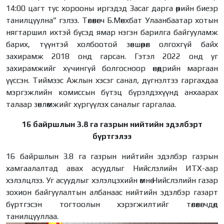
14:00 цагт тус хорооны иргэдэд Засаг дарга өөрийн биеэр
танилцуулна” гэлээ. Төлөөлөгч Б.Мөнхбат Улаанбаатар хотын
нягтаршил ихтэй бүсэд ямар нэгэн барилга байгууламж
барих, түүнтэй холбоотой зөвшөөрөл олгохгүй байх
захирамж 2018 онд гарсан. Гэтэл 2022 онд уг
захирамжийг хүчингүй болгосноор өнөөдрийн маргаан
үүссэн. Тиймээс Ажлын хэсэг санал, дүгнэлтээ гаргахдаа
мэргэжлийн комиссын бүтэц бүрэлдэхүүнд анхаарах
талаар зөвлөмжийг хүргүүлэх саналыг гаргалаа.
16 байршлын 3.8 га газрын нийтийн эдэлбэрт
бүртгэлээ
16 байршлын 3.8 га газрын нийтийн эдэлбэр газрын
хамгаалалтад авах асуудлыг Нийслэлийн ИТХ-аар
хэлэлцлээ. Уг асуудлыг хэлэлцэхийн өмнө Нийслэлийн газар
зохион байгуулалтын албанаас нийтийн эдэлбэр газарт
бүртгэсэн тогтоолын хэрэгжилтийг төлөөлөгчдөд
танилцууллаа.