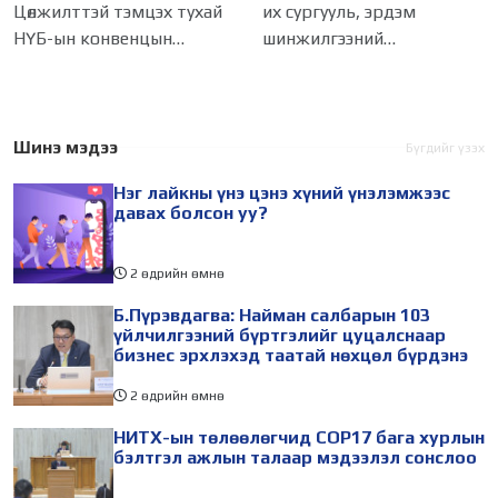
мэдээлэл сонслоо
ажиллагаатай
Цөлжилттэй тэмцэх тухай
их сургууль, эрдэм
танилцлаа
НҮБ-ын конвенцын
шинжилгээний
Талуудын 17 дугаар бага
байгууллагын эрдэмтэн,
хурал (COP17) 2026 оны 08
судлаач, оюутнууд болон
дугаар сарын 17-28-ны өдөр
залуу бизнес эрхлэгчдийн
зохион байгуулагдана.
төлөөлөгчид Монгол Улсад
Шинэ мэдээ
Бүгдийг үзэх
Үүнтэй холбогдуулан
хийж буй танилцах
Нэг лайкны үнэ цэнэ хүний үнэлэмжээс
Нийслэлийн
айлчлалынхаа хүрээнд
давах болсон уу?
2 өдрийн өмнө
Б.Пүрэвдагва: Найман салбарын 103
үйлчилгээний бүртгэлийг цуцалснаар
бизнес эрхлэхэд таатай нөхцөл бүрдэнэ
2 өдрийн өмнө
НИТХ-ын төлөөлөгчид COP17 бага хурлын
бэлтгэл ажлын талаар мэдээлэл сонслоо