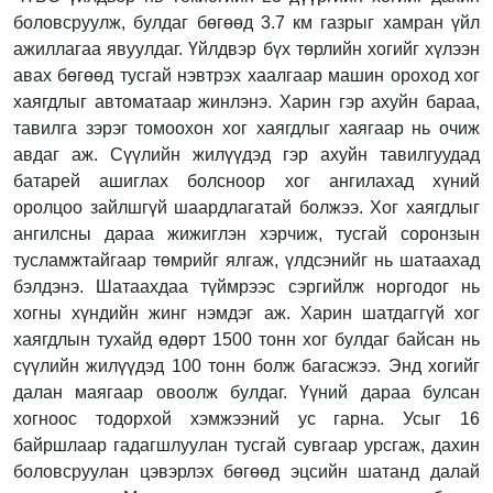
боловсруулж, булдаг бөгөөд 3.7 км газрыг хамран үйл
ажиллагаа явуулдаг. Үйлдвэр бүх төрлийн хогийг хүлээн
авах бөгөөд тусгай нэвтрэх хаалгаар машин ороход хог
хаягдлыг автоматаар жинлэнэ. Харин гэр ахуйн бараа,
тавилга зэрэг томоохон хог хаягдлыг хаягаар нь очиж
авдаг аж. Сүүлийн жилүүдэд гэр ахуйн тавилгуудад
батарей ашиглах болсноор хог ангилахад хүний
оролцоо зайлшгүй шаардлагатай болжээ. Хог хаягдлыг
ангилсны дараа жижиглэн хэрчиж, тусгай соронзын
тусламжтайгаар төмрийг ялгаж, үлдсэнийг нь шатаахад
бэлдэнэ. Шатаахдаа түймрээс сэргийлж норгодог нь
хогны хүндийн жинг нэмдэг аж. Харин шатдаггүй хог
хаягдлын тухайд өдөрт 1500 тонн хог булдаг байсан нь
сүүлийн жилүүдэд 100 тонн болж багасжээ. Энд хогийг
далан маягаар овоолж булдаг. Үүний дараа булсан
хогноос тодорхой хэмжээний ус гарна. Усыг 16
байршлаар гадагшлуулан тусгай сувгаар урсгаж, дахин
боловсруулан цэвэрлэх бөгөөд эцсийн шатанд далай