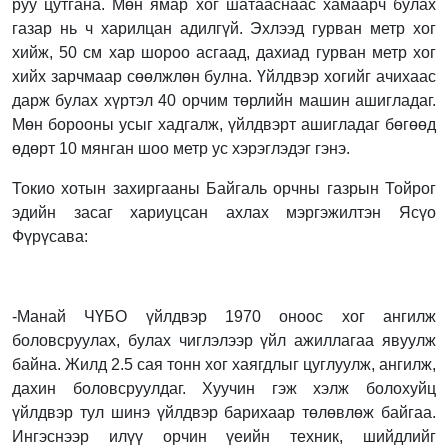
руу цутгана. Мөн ямар хог шатааснаас хамаарч булах
газар нь ч харилцан адилгүй. Эхлээд гурван метр хог
хийж, 50 см хар шороо асгаад, дахиад гурван метр хог
хийх зарчмаар сөөлжлөн булна. Үйлдвэр хогийг ачихаас
дарж булах хүртэл 40 орчим төрлийн машин ашигладаг.
Мөн борооны усыг хадгалж, үйлдвэрт ашигладаг бөгөөд
өдөрт 10 мянган шоо метр ус хэрэглэдэг гэнэ.
Токио хотын захиргааны Байгаль орчны газрын Тойрог
эдийн засаг хариуцсан ахлах мэргэжилтэн Ясүо
Фүрүсава:
-Манай ЧҮБО үйлдвэр 1970 оноос хог ангилж
боловсруулах, булах чиглэлээр үйл ажиллагаа явуулж
байна. Жилд 2.5 сая тонн хог хаягдлыг цуглуулж, ангилж,
дахин боловсруулдаг. Хуучин гэж хэлж болохуйц
үйлдвэр тул шинэ үйлдвэр барихаар төлөвлөж байгаа.
Ингэснээр илүү орчин үеийн техник, шийдлийг