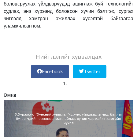
боловсруулах үйлдвэрүүдэд ашиглаж буй технологийг
судлах, энэ хүрээнд боловсон хүчин бэлтгэх, сургах
чиглэлд хамтран ажиллах хүсэлтэй байгаагаа
уламжилсан юм.
Нийтлэлийг хуваалцах
Facebook
Twitter
Өмнөх
У.Хүрэлсүх: “Хүнсний хувьсгал”-д хүнс үйлдвэрлэгчид, баялаг
бүтээгчдийн оролцоо, манлайлал, хүчин чармайлт хамгийн
чухал