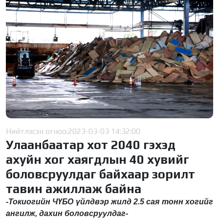
Нийтлэсэн огноо:
2023-03-03 14:32:00
Улаанбаатар хот 2040 гэхэд
ахуйн хог хаягдлын 40 хувийг
боловсруулдаг байхаар зорилт
тавин ажиллаж байна
-
Токиогийн ЧҮБО үйлдвэр жилд 2.5 сая тонн хогийг
ангилж, дахин боловсруулдаг
-