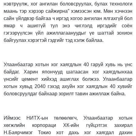
нэвтрүүлж, хог ангилан боловсруулах, булах технологи
маань тэр хэрээр сайжирна” хэмээсэн юм. Мөн хэчнээн
сайн үйлдвэр байгаа ч иргэд хогоо ангилан ялгахгүй бол
ямар ч ашиггүй тул энэ чиглэлд иргэдийг соён
гэгээрүүлсэн үйл ажиллагаануудыг үе шаттай зохион
байгуулах хэрэгтэй гэдгийг тэд хэлж байлаа.
Улаанбаатар хотын хог хаягдлын 40 гаруй хувь нь үнс
байдаг. Харин япончууд шатаасан хог хаягдлынхаа
үнсийг цемент хийхэд ашиглах болжээ. Улаанбаатар
хотын хувьд 2040 гэхэд ахуйн хог хаягдлын 40 хувийг
боловсруулдаг байхаар зорилт тавин ажиллаж байна.
Иймээс НИТХ-ын төлөөлөгч, Улаанбаатар хотын
хөгжлийн корпораци ХК-ийн гүйцэтгэх захирал
Н.Баярчимэг Токио хот дахь хог хаягдал дахин