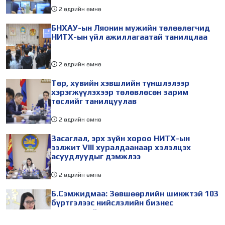
2 өдрийн өмнө
БНХАУ-ын Ляонин мужийн төлөөлөгчид
НИТХ-ын үйл ажиллагаатай танилцлаа
2 өдрийн өмнө
Төр, хувийн хэвшлийн түншлэлээр
хэрэгжүүлэхээр төлөвлөсөн зарим
төслийг танилцуулав
2 өдрийн өмнө
Засаглал, эрх зүйн хороо НИТХ-ын
ээлжит VIII хуралдаанаар хэлэлцэх
асуудлуудыг дэмжлээ
2 өдрийн өмнө
Б.Сэмжидмаа: Зөвшөөрлийн шинжтэй 103
бүртгэлээс нийслэлийн бизнес
эрхлэгчдийг чөлөөллөө