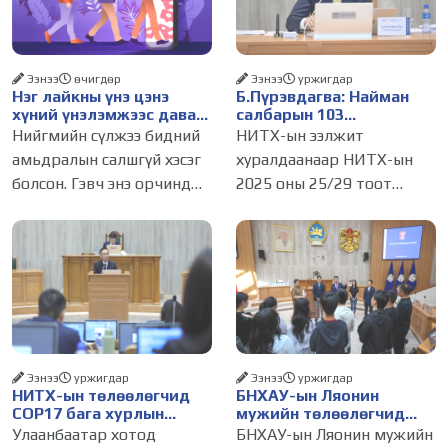
Ээнээ
өчигдѳр
Ээнээ
уржигдар
Нэг лайкны үнэ цэнэ
Б.Пүрэвдагва: Найман
хүний үнэлэмжээс давах
салбарын 103
болсон уу?
үйлчилгээний
Нийгмийн сүлжээ бидний
НИТХ-ын ээлжит
бүртгэлийг цуцалснаар
амьдралын салшгүй хэсэг
хуралдаанаар НИТХ-ын
бизнес эрхлэхэд таатай
болсон. Гэвч энэ орчинд
2025 оны 25/29 тоот
нөхцөл бүрдэнэ
хүмүүсийн үнэлэмж,
тогтоолоор батлагдсан
амжилт, тэр ч байтугай
журмын зарим хэсгийг
хүний үнэ цэнийг хүртэл
хүчингүй болгож,
лайк, шэйр, дагагчийн
зөвшөөрлийн шинжтэй 103
тоогоор хэмжих хандлага
бүртгэлээс нийслэлийн
газар авч
бизнес эрхлэгчдийг
Ээнээ
уржигдар
Ээнээ
уржигдар
НИТХ-ын төлөөлөгчид
БНХАУ-ын Ляонин
COP17 бага хурлын
мужийн төлөөлөгчид
бэлтгэл ажлын талаар
НИТХ-ын үйл
Улаанбаатар хотод
БНХАУ-ын Ляонин мужийн