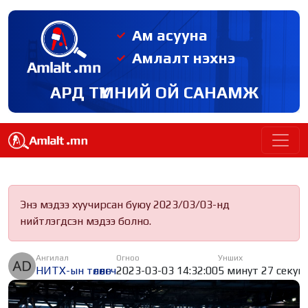
Ам асууна
Амлалт нэхнэ
АРД ТҮМНИЙ ОЙ САНАМЖ
Энэ мэдээ хуучирсан буюу 2023/03/03-нд
нийтлэгдсэн мэдээ болно.
Ангилал
Огноо
Унших
НИТХ-ын төлөөлөгч
2023-03-03 14:32:00
5 минут 27 секун