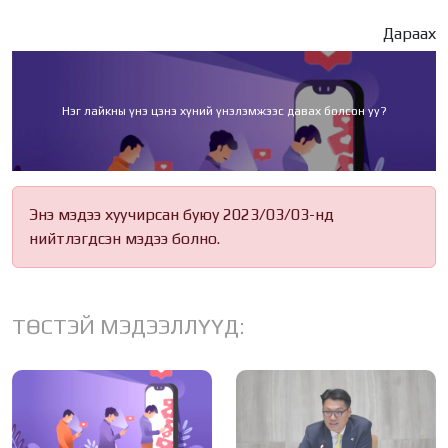
Дараах
Нэг лайкны үнэ цэнэ хүний үнэлэмжээс давах болсон уу?
Энэ мэдээ хуучирсан буюу 2023/03/03-нд
нийтлэгдсэн мэдээ болно.
ТӨСТЭЙ МЭДЭЭЛЛҮҮД: