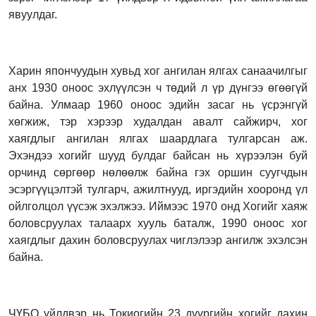
явуулдаг.
Харин япончуудын хувьд хог ангилан ялгах санаачилгыг
анх 1930 оноос эхлүүлсэн ч төдий л үр дүнгээ өгөөгүй
байна. Улмаар 1960 оноос эдийн засаг нь үсрэнгүй
хөгжиж, тэр хэрээр худалдан авалт сайжирч, хог
хаягдлыг ангилан ялгах шаардлага тулгарсан аж.
Эхэндээ хогийг шууд булдаг байсан нь хүрээлэн буй
орчинд сөргөөр нөлөөлж байна гэх оршин суугчдын
эсэргүүцэлтэй тулгарч, ажилтнууд, иргэдийн хооронд үл
ойлголцол үүсэж эхэлжээ. Иймээс 1970 онд Хогийг хаяж
боловсруулах талаарх хууль баталж, 1990 оноос хог
хаягдлыг дахин боловсруулах чиглэлээр ангилж эхэлсэн
байна.
ЧҮБО үйлдвэр нь Токиогийн 23 дүүргийн хогийг дахин