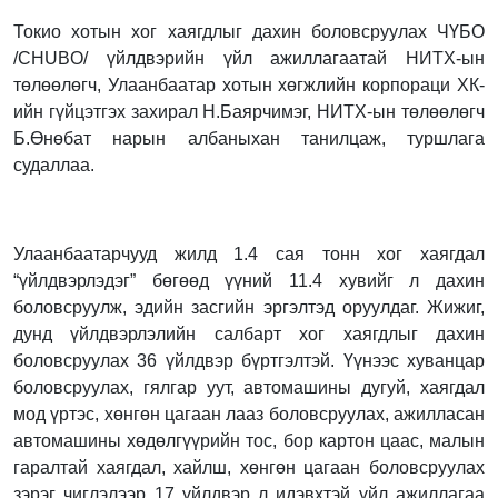
Токио хотын хог хаягдлыг дахин боловсруулах ЧҮБО
/CHUBO/ үйлдвэрийн үйл ажиллагаатай НИТХ-ын
төлөөлөгч, Улаанбаатар хотын хөгжлийн корпораци ХК-
ийн гүйцэтгэх захирал Н.Баярчимэг, НИТХ-ын төлөөлөгч
Б.Өнөбат нарын албаныхан танилцаж, туршлага
судаллаа.
Улаанбаатарчууд жилд 1.4 сая тонн хог хаягдал
“үйлдвэрлэдэг” бөгөөд үүний 11.4 хувийг л дахин
боловсруулж, эдийн засгийн эргэлтэд оруулдаг. Жижиг,
дунд үйлдвэрлэлийн салбарт хог хаягдлыг дахин
боловсруулах 36 үйлдвэр бүртгэлтэй. Үүнээс хуванцар
боловсруулах, гялгар уут, автомашины дугуй, хаягдал
мод үртэс, хөнгөн цагаан лааз боловсруулах, ажилласан
автомашины хөдөлгүүрийн тос, бор картон цаас, малын
гаралтай хаягдал, хайлш, хөнгөн цагаан боловсруулах
зэрэг чиглэлээр 17 үйлдвэр л идэвхтэй үйл ажиллагаа