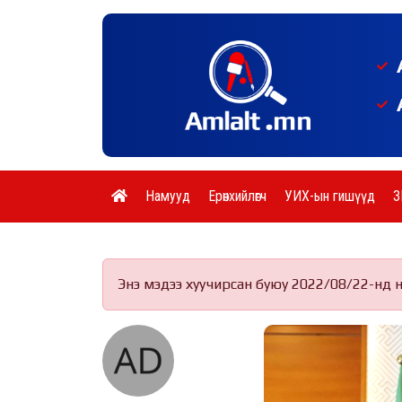
Намууд
Ерөнхийлөгч
УИХ-ын гишүүд
З
Энэ мэдээ хуучирсан буюу 2022/08/22-нд 