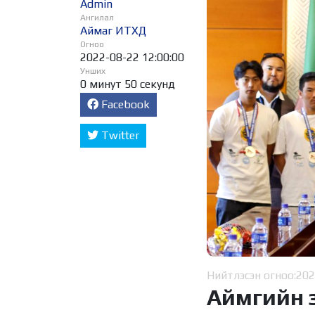
Admin
Ангилал
Аймаг ИТХД
Огноо
2022-08-22 12:00:00
Унших
0 минут 50 секунд
Facebook
Twitter
Нийтлэсэн огноо:
202
Аймгийн 