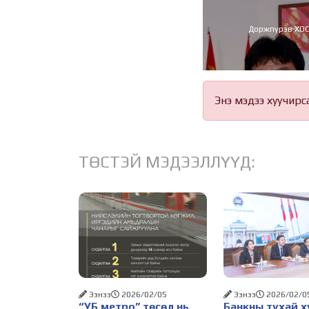
Доржпүрэв ХО
Энэ мэдээ хуучирс
ТӨСТЭЙ МЭДЭЭЛЛҮҮД:
Ээнээ
2026/02/05
Ээнээ
2026/02/0
“УБ метро” төсөл нь
Банкны тухай х