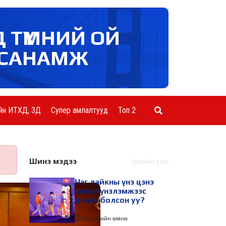
Д ТҮМНИЙ ОЙ
САНАМЖ
йн ИТХД, ЗД
Супер амлалтууд
Топ 20 ААН
Шинэ мэдээ
Бүгдийг үзэх
Нэг лайкны үнэ цэнэ
хүний үнэлэмжээс
давах болсон уу?
12 цагийн өмнө