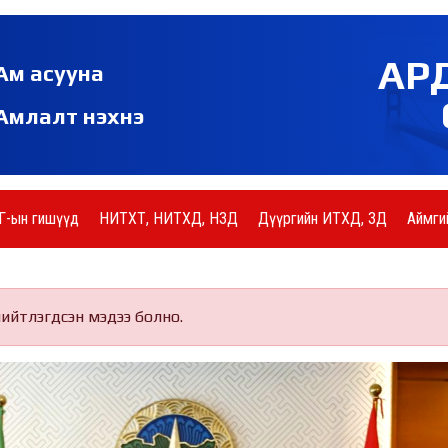
АР
Ам асууна
Амлалт нэхнэ
Г-ын гишүүд
НИТХТ, НИТХД, НЗД
Дүүргийн ИТХД, ЗД
Аймги
нийтлэгдсэн мэдээ болно.