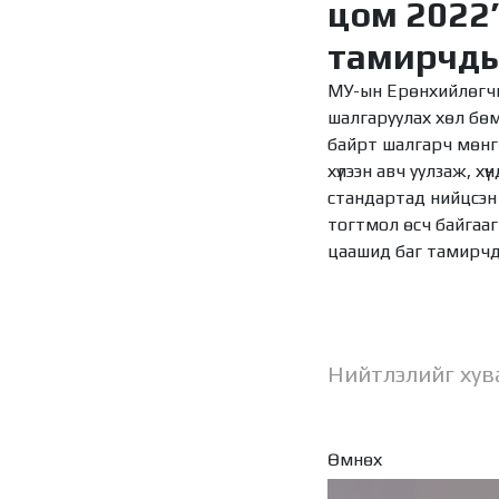
цом 2022”
тамирчдыг
МУ-ын Ерөнхийлөгчи
шалгаруулах хөл бө
байрт шалгарч мөнг
хүлээн авч уулзаж, хү
стандартад нийцсэн
тогтмол өсч байгааг
цаашид баг тамирчд
Нийтлэлийг хув
Өмнөх