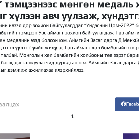
 тэмцээнээс мөнгөн медаль 
 хүлээн авч уулзаж, хүндэтг
йн ивээл дор зохион байгуулагддаг “Үндэсний Цом-2022” б
мбөгийн тэмцээн Увс аймагт зохион байгуулагдаж Төв аймг
өн медалийн эзэд болсон юм. Аймгийн Засаг дарга Д.Мөнхб
ндэтгэл үзүүллээ. Сүүлийн жилүүдэд Төв аймагт хөл бөмбөгийн сп
 талбай, Монголын хөл бөмбөгийн холбооны төв зэрэг бар
 багш, дасгалжуулагчид дурьдсан юм. Аймгийн Засаг дарга 
ыг дэмжиж ажиллахаа илэрхийллээ.
аалцах
Face