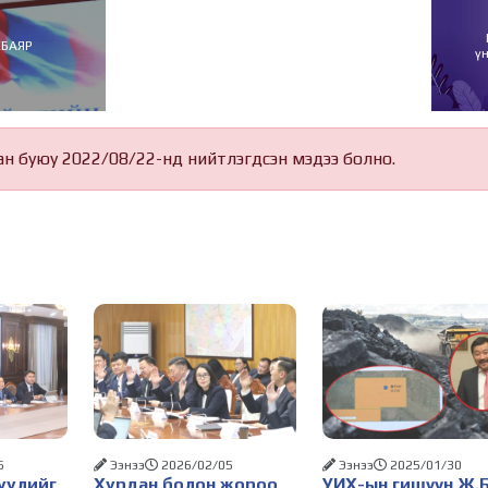
СБАЯР
ү
ан буюу 2022/08/22-нд нийтлэгдсэн мэдээ болно.
5
Ээнээ
2026/02/05
Ээнээ
2025/01/30
уулийг
Хурдан болон жороо
УИХ-ын гишүүн Ж.