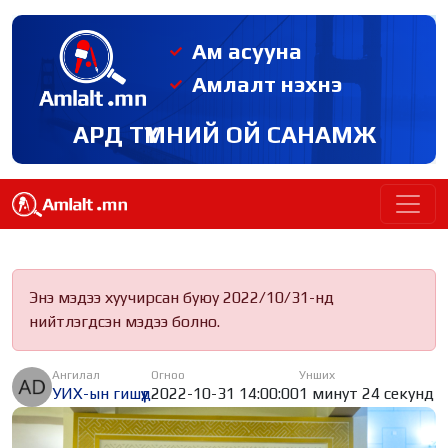
Ам асууна
Амлалт нэхнэ
АРД ТҮМНИЙ ОЙ САНАМЖ
Энэ мэдээ хуучирсан буюу 2022/10/31-нд
нийтлэгдсэн мэдээ болно.
Ангилал
Огноо
Унших
УИХ-ын гишүүд
2022-10-31 14:00:00
1 минут 24 секунд