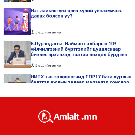
Нэг лайкны үнэ цэнэ хүний үнэлэмжээс
давах болсон уу?
3 өдрийн өмнө
Б.Пүрэвдагва: Найман салбарын 103
үйлчилгээний бүртгэлийг цуцалснаар
бизнес эрхлэхэд таатай нөхцөл бүрдэнэ
3 өдрийн өмнө
НИТХ-ын төлөөлөгчид COP17 бага хурлын
бэлтгэл ажлын талаар мэдээлэл сонслоо
3 өдрийн өмнө
БНХАУ-ын Ляонин мужийн төлөөлөгчид
НИТХ-ын үйл ажиллагаатай танилцлаа
3 өдрийн өмнө