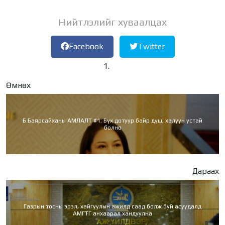
Нийтлэлийг хуваалцах
Facebook
Twitter
Өмнөх
Б.Баярсайханы АМЛАЛТ #1: Бүх дотуур байр дүш, халуун устай
болно
Дараах
Газрын тосны эрэл, хайгуулын ажилд саад болж буй асуудалд
АМГТГ анхаарал хандуулна