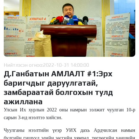
Нийтлэсэн огноо:
2022-10-31 14:00:00
Д.Ганбатын АМЛАЛТ #1:Эрх
баригчдыг даруулгатай,
замбараатай болгохын тулд
ажиллана
Улсын Их хурлын 2022 оны намрын ээлжит чуулган 10-р
сарын 3-нд нээлтээ хийсэн.
Чуулганы нээлтийн үеэр УИХ дахь Ардчилсан намын
бүлгийн гишүүд эдийн засгийн хямрал, төгрөгийн ханшийн