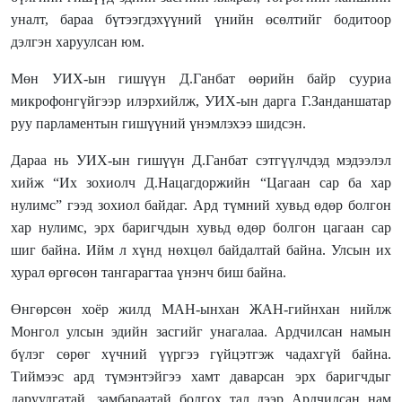
уналт, бараа бүтээгдэхүүний үнийн өсөлтийг бодитоор
дэлгэн харуулсан юм.
Мөн УИХ-ын гишүүн Д.Ганбат өөрийн байр сууриа
микрофонгүйгээр илэрхийлж, УИХ-ын дарга Г.Занданшатар
руу парламентын гишүүний үнэмлэхээ шидсэн.
Дараа нь УИХ-ын гишүүн Д.Ганбат сэтгүүлчдэд мэдээлэл
хийж “Их зохиолч Д.Нацагдоржийн
“
Цагаан сар ба хар
нулимс
”
гээд зохиол байдаг. Ард түмний хувьд өдөр болгон
хар нулимс, эрх баригчдын хувьд өдөр болгон цагаан сар
шиг байна. Ийм л хүнд нөхцөл байдалтай байна. Улсын их
хурал өргөсөн тангарагтаа үнэнч биш байна.
Өнгөрсөн хоёр жилд МАН-ынхан ЖАН-гийнхан нийлж
Монгол улсын эдийн засгийг унагалаа. Ардчилсан намын
бүлэг сөрөг хүчний үүргээ гүйцэтгэж чадахгүй байна.
Тиймээс ард түмэнтэйгээ хамт даварсан эрх баригчдыг
даруулгатай, замбараатай болгох тал дээр Ардчилсан нам