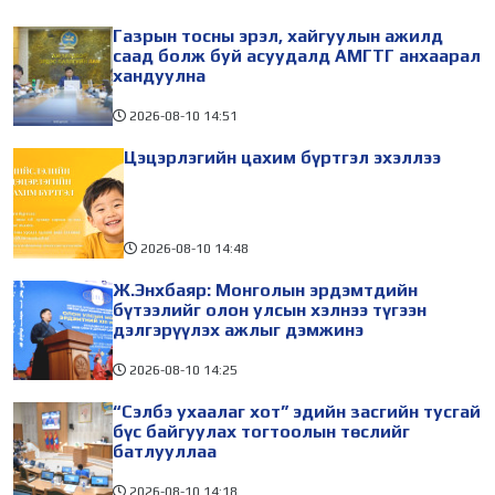
ны өдрүүдэд зохион
Сүхбаатар дүүргийн 14,
Газрын тосны эрэл, хайгуулын ажилд
байгуулагдаж
Чингэлтэйн 14, 18 дугаар
саад болж буй асуудалд АМГТГ анхаарал
хандуулна
2026-08-10
14:51
Цэцэрлэгийн цахим бүртгэл эхэллээ
2026-08-10
14:48
Ж.Энхбаяр: Монголын эрдэмтдийн
бүтээлийг олон улсын хэлнээ түгээн
дэлгэрүүлэх ажлыг дэмжинэ
2026-08-10
14:25
“Сэлбэ ухаалаг хот” эдийн засгийн тусгай
бүс байгуулах тогтоолын төслийг
батлууллаа
2026-08-10
14:18