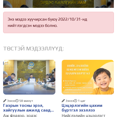
Энэ мэдээ хуучирсан буюу 2022/10/31-нд
нийтлэгдсэн мэдээ болно.
ТӨСТЭЙ МЭДЭЭЛЛҮҮД:
Ээнээ
58 минут
Ээнээ
1 цаг
Газрын тосны эрэл,
Цэцэрлэгийн цахим
хайгуулын ажилд саад
бүртгэл эхэллээ
болж буй асуудалд
Аж үйлдвэр, эрдэс
Нийслэлийн цэцэрлэгт