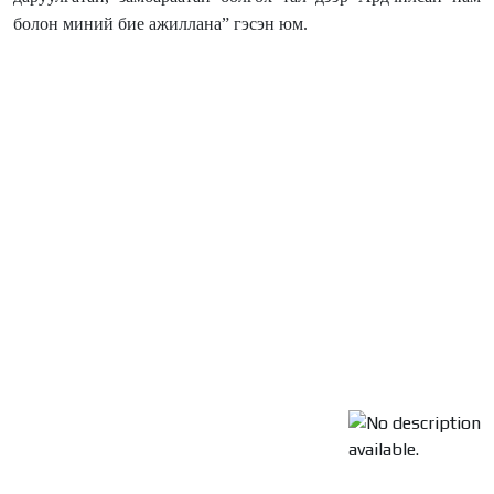
болон миний бие ажиллана” гэсэн юм.