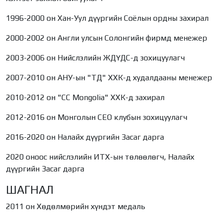
1996-2000 он Хан-Уул дүүргийн Соёлын ордны захирал
2000-2002 он Англи улсын Солонгийн фирмд менежер
2003-2006 он Нийслэлийн ЖДҮДС-д зохицуулагч
2007-2010 он АНУ-ын "ТД" ХХК-д худалдааны менежер
2010-2012 он "СС Mongolia" ХХК-д захирал
2012-2016 он Монголын СЕО клубын зохицуулагч
2016-2020 он Налайх дүүргийн Засаг дарга
2020 оноос нийслэлийн ИТХ-ын төлөөлөгч, Налайх
дүүргийн Засаг дарга
ШАГНАЛ
2011 он Хөдөлмөрийн хүндэт медаль