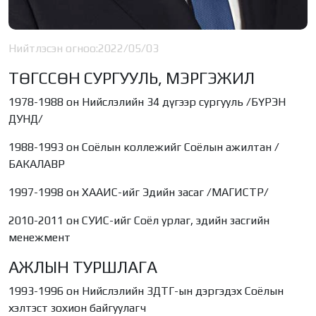
Нийтлэсэн огноо:
2022/05/03
ТӨГССӨН СУРГУУЛЬ, МЭРГЭЖИЛ
1978-1988 он Нийслэлийн 34 дүгээр сургууль /БҮРЭН
ДУНД/
1988-1993 он Соёлын коллежийг Соёлын ажилтан /
БАКАЛАВР
1997-1998 он ХААИС-ийг Эдийн засаг /МАГИСТР/
2010-2011 он СУИС-ийг Соёл урлаг, эдийн засгийн
менежмент
АЖЛЫН ТУРШЛАГА
1993-1996 он Нийслэлийн ЗДТГ-ын дэргэдэх Соёлын
хэлтэст зохион байгуулагч