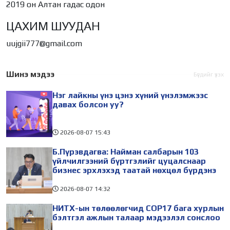
2019 он Алтан гадас одон
ЦАХИМ ШУУДАН
uujgii777@gmail.com
Шинэ мэдээ
Бүгдийг үзэх
Нэг лайкны үнэ цэнэ хүний үнэлэмжээс
давах болсон уу?
2026-08-07
15:43
Б.Пүрэвдагва: Найман салбарын 103
үйлчилгээний бүртгэлийг цуцалснаар
бизнес эрхлэхэд таатай нөхцөл бүрдэнэ
2026-08-07
14:32
НИТХ-ын төлөөлөгчид COP17 бага хурлын
бэлтгэл ажлын талаар мэдээлэл сонслоо