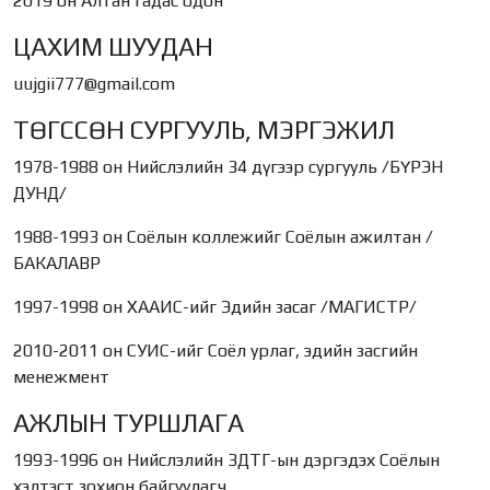
2019 он Алтан гадас одон
ЦАХИМ ШУУДАН
uujgii777@gmail.com
ТӨГССӨН СУРГУУЛЬ, МЭРГЭЖИЛ
1978-1988 он Нийслэлийн 34 дүгээр сургууль /БҮРЭН
ДУНД/
1988-1993 он Соёлын коллежийг Соёлын ажилтан /
БАКАЛАВР
1997-1998 он ХААИС-ийг Эдийн засаг /МАГИСТР/
2010-2011 он СУИС-ийг Соёл урлаг, эдийн засгийн
менежмент
АЖЛЫН ТУРШЛАГА
1993-1996 он Нийслэлийн ЗДТГ-ын дэргэдэх Соёлын
хэлтэст зохион байгуулагч