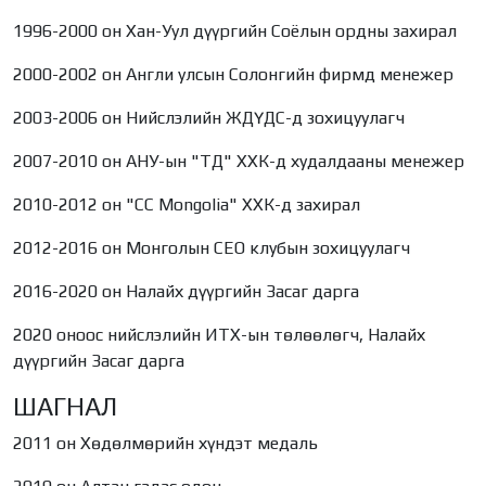
1996-2000 он Хан-Уул дүүргийн Соёлын ордны захирал
2000-2002 он Англи улсын Солонгийн фирмд менежер
2003-2006 он Нийслэлийн ЖДҮДС-д зохицуулагч
2007-2010 он АНУ-ын "ТД" ХХК-д худалдааны менежер
2010-2012 он "СС Mongolia" ХХК-д захирал
2012-2016 он Монголын СЕО клубын зохицуулагч
2016-2020 он Налайх дүүргийн Засаг дарга
2020 оноос нийслэлийн ИТХ-ын төлөөлөгч, Налайх
дүүргийн Засаг дарга
ШАГНАЛ
2011 он Хөдөлмөрийн хүндэт медаль