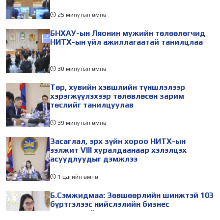
25 минутын өмнө
БНХАУ-ын Ляонин мужийн төлөөлөгчид
НИТХ-ын үйл ажиллагаатай танилцлаа
30 минутын өмнө
Төр, хувийн хэвшлийн түншлэлээр
хэрэгжүүлэхээр төлөвлөсөн зарим
төслийг танилцуулав
39 минутын өмнө
Засаглал, эрх зүйн хороо НИТХ-ын
ээлжит VIII хуралдаанаар хэлэлцэх
асуудлуудыг дэмжлээ
1 цагийн өмнө
Б.Сэмжидмаа: Зөвшөөрлийн шинжтэй 103
бүртгэлээс нийслэлийн бизнес
эрхлэгчдийг чөлөөллөө