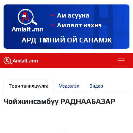
Ам асууна
Амлалт нэхнэ
АРД ТҮМНИЙ ОЙ САНАМЖ
Товч танилцуулга
Мэдээлэл
Видео
Чойжинсамбуу РАДНААБАЗАР