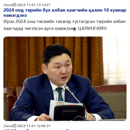
Ээнээ
2023-11-01 13:14:27
2024 онд төрийн бүх албан хаагчийн цалин 10 хувиар
нэмэгдэнэ
Ирэх 2024 оны төсвийн төсөлд тусгагдсан төрийн албан
хаагчдад чиглэсэн арга хэмжээнүүд: ЦАЛИНГИЙН
Ээнээ
2023-11-01 12:00:31