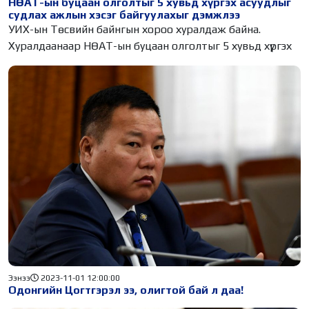
НӨАТ-ын буцаан олголтыг 5 хувьд хүргэх асуудлыг
судлах ажлын хэсэг байгуулахыг дэмжлээ
УИХ-ын Төсвийн байнгын хороо хуралдаж байна.
Хуралдаанаар НӨАТ-ын буцаан олголтыг 5 хувьд хүргэх
Ээнээ
2023-11-01 12:00:00
Одонгийн Цогтгэрэл ээ, олигтой бай л даа!