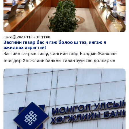
Ээнээ
2023-11-02 10:11:00
Засгийн газар бас ч гэж болоо ш тээ, ингэж л
ажиллах хэрэгтэй!
Засгийн газрын гишүүн, Сангийн сайд Болдын Жавхлан
өчигдөр Хөгжлийн банкны таван зуун сая долларын