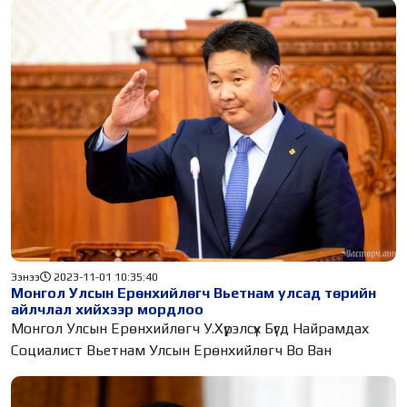
Ээнээ
2023-11-01 10:35:40
Монгол Улсын Ерөнхийлөгч Вьетнам улсад төрийн
айлчлал хийхээр мордлоо
Монгол Улсын Ерөнхийлөгч У.Хүрэлсүх Бүгд Найрамдах
Социалист Вьетнам Улсын Ерөнхийлөгч Во Ван