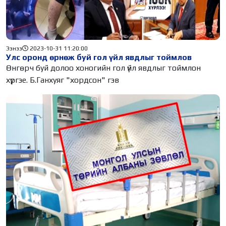
Ээнээ
2023-10-31 11:20:00
Улс оронд өрнөж буй гол үйл явдлыг тоймлов
Өнгөрч буй долоо хоногийн гол үйл явдлыг тоймлон
хүргэе. Б.Ганхуяг "хордсон" гэв