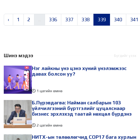
‹
1
2
...
336
337
338
339
340
341
Шинэ мэдээ
Бүгдийг үзэх
Нэг лайкны үнэ цэнэ хүний үнэлэмжээс
давах болсон уу?
1 цагийн өмнө
Б.Пүрэвдагва: Найман салбарын 103
үйлчилгээний бүртгэлийг цуцалснаар
бизнес эрхлэхэд таатай нөхцөл бүрдэнэ
2 цагийн өмнө
НИТХ-ын төлөөлөгчид COP17 бага хурлын