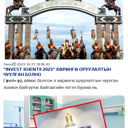
Ээнээ
2023-10-31 18:06:43
“INVEST KHENTII 2023” ХӨРӨНГӨ ОРУУЛАЛТЫН
ЧУУЛГАН БОЛНО
Сүүлийн үед аймаг болгон л хөрөнгө оруулалтын чуулган
зохион байгуулж байгаагийн нэгэн буухиа нь