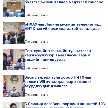
бэлтгэл ажлын талаар мэдээлэл сонслоо
6 цагийн өмнө
БНХАУ-ын Ляонин мужийн төлөөлөгчид
НИТХ-ын үйл ажиллагаатай танилцлаа
6 цагийн өмнө
Төр, хувийн хэвшлийн түншлэлээр
хэрэгжүүлэхээр төлөвлөсөн зарим
төслийг танилцуулав
6 цагийн өмнө
Засаглал, эрх зүйн хороо НИТХ-ын
ээлжит VIII хуралдаанаар хэлэлцэх
асуудлуудыг дэмжлээ
6 цагийн өмнө
Б.Сэмжидмаа: Зөвшөөрлийн шинжтэй 103