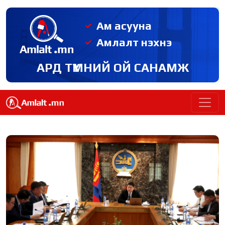
Ам асууна
Амлалт нэхнэ
АРД ТҮМНИЙ ОЙ САНАМЖ