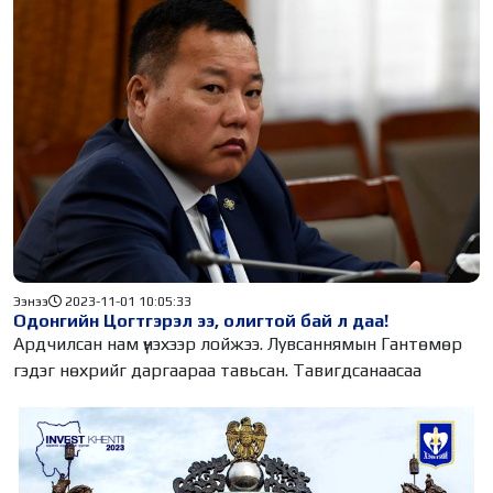
Ээнээ
2023-11-01 10:05:33
Одонгийн Цогтгэрэл ээ, олигтой бай л даа!
Ардчилсан нам үнэхээр лойжээ. Лувсаннямын Гантөмөр
гэдэг нөхрийг даргаараа тавьсан. Тавигдсанаасаа