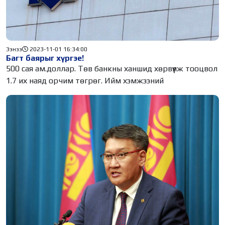
Ээнээ
2023-11-01 16:34:00
Багт баярыг хүргэе!
500 сая ам.доллар. Төв банкны ханшид хөрвүүлж тооцвол
1.7 их наяд орчим төгрөг. Ийм хэмжээний