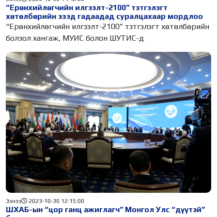
“Ерөнхийлөгчийн илгээлт-2100” тэтгэлэгт
хөтөлбөрийн эзэд гадаадад суралцахаар мордлоо
“Ерөнхийлөгчийн илгээлт-2100” тэтгэлэгт хөтөлбөрийн
болзол хангаж, МУИС болон ШУТИС-д
Ээнээ
2023-10-30 12:15:00
ШХАБ-ын “цор ганц ажиглагч” Монгол Улс “дүүтэй”