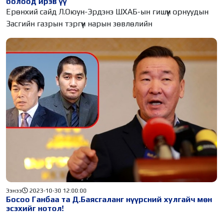
болоод ирэв үү
Ерөнхий сайд Л.Оюун-Эрдэнэ ШХАБ-ын гишүүн орнуудын
Засгийн газрын тэргүүн нарын зөвлөлийн
Ээнээ
2023-10-30 12:00:00
Босоо Ганбаа та Д.Баясгаланг нүүрсний хулгайч мөн
эсэхийг нотол!