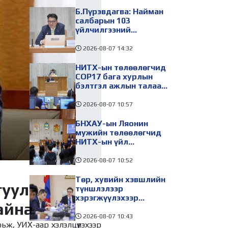
Б.Пүрэвдагва: Найман
салбарын 103
үйлчилгээний
бүртгэлийг цуцалснаар
бизнес эрхлэхэд
2026-08-07
14:32
таатай нөхцөл бүрдэнэ
НИТХ-ын төлөөлөгчид
COP17 бага хурлын
бэлтгэл ажлын талаар
мэдээлэл сонслоо
2026-08-07
10:57
БНХАУ-ын Ляонин
мужийн төлөөлөгчид
НИТХ-ын үйл
ажиллагаатай
танилцлаа
2026-08-07
10:52
Төр, хувийн хэвшлийн
гуулах
түншлэлээр
хэрэгжүүлэхээр
айна
төлөвлөсөн зарим
төслийг танилцуулав
2026-08-07
10:43
рьж, УИХ-аар хэлэлцүүлэхээр