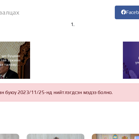
аалцах
Face
Т-ын буцаан
нтай ээжийн
ү
эх талаар
эддээ хариу
ан буюу 2023/11/25-нд нийтлэгдсэн мэдээ болно.