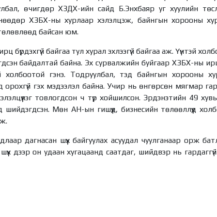
улбал, өчигдөр ХЗДХ-ийн сайд Б.Энхбаяр уг хуулийн тө
өнөөдөр ХЗБХ-ны хурлаар хэлэлцэж, байнгын хорооны ху
р төлөвлөөд байсан юм.
рц бүрдэхгүй байгаа тул хурал эхлээгүй байгаа аж. Үүнтэй хол
ээгдсэн байдалтай байна. Эх сурвалжийн буйгаар ХЗБХ-ны ирц
й холбоотой гэнэ. Тодруулбал, тэд байнгын хорооны ху
 орохгүй гэх мэдээлэл байна. Учир нь өнгөрсөн мягмар га
хэлэлцүүлэг товлогдсон ч түр хойшилсон. Эрдэнэтийн 49 ху
 шийдэгдсэн. Мөн АН-ын гишүүд, бизнесийн төлөөллүүд хол
ж.
длаар дагнасан шүүх байгуулах асуудал чуулганаар орж бат
г шүүх дээр он удаан хугацаанд саатдаг, шийдвэр нь гардагг