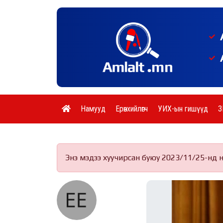
Намууд
Ерөнхийлөгч
УИХ-ын гишүүд
З
Энэ мэдээ хуучирсан буюу 2023/11/25-нд 