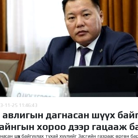
3-11-25 11:46:43
 авлигын дагнасан шүүх бай
айнгын хороо дээр гацааж б
асан шүүх байгуулах тухай хуулийг Засгийн газраас өргөн ба