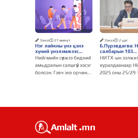
Ээнээ
21 минут
Ээнээ
2 цаг
Нэг лайкны үнэ цэнэ
Б.Пүрэвдагва: 
хүний үнэлэмжээс
салбарын 103
давах болсон уу?
үйлчилгээний
Нийгмийн сүлжээ бидний
НИТХ-ын ээлжи
бүртгэлийг цуц
амьдралын салшгүй хэсэг
хуралдаанаар Н
бизнес эрхлэхэ
болсон. Гэвч энэ орчинд
2025 оны 25/29 
таатай нөхцөл 
хүмүүсийн үнэлэмж,
тогтоолоор бат
амжилт, тэр ч байтугай
журмын зарим х
хүний үнэ цэнийг хүртэл
хүчингүй болгож,
лайк, шэйр, дагагчийн
зөвшөөрлийн ш
тоогоор хэмжих
103 бүртгэлээс
хандлага газар авч
нийслэлийн бизн
эрхлэгчдийг