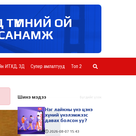
Д ТҮМНИЙ ОЙ
САНАМЖ
йн ИТХД, ЗД
Супер амлалтууд
Топ 20 ААН
Шинэ мэдээ
Бүгдийг үзэх
Нэг лайкны үнэ цэнэ
хүний үнэлэмжээс
давах болсон уу?
2026-08-07
15:43