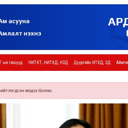
АР
Ам асууна
Амлалт нэхнэ
Г-ын гишүүд
НИТХТ, НИТХД, НЗД
Дүүргийн ИТХД, ЗД
Аймги
нийтлэгдсэн мэдээ болно.