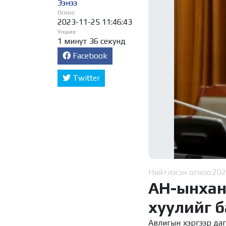
Ээнээ
Огноо
2023-11-25 11:46:43
Унших
1 минут 36 секунд
Facebook
Twitter
Нийтлэсэн огноо:
202
АН-ынхан
хуулийг б
Авлигын хэргээр дагн