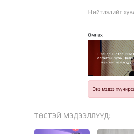
Нийтлэлийг хув
Өмнөх
Г.Занданшатар: НӨА
олголтын хувь, Цали
мөнгийг нэмэгдүүл
шийдвэр гаргаж, ирг
өгнө
Энэ мэдээ хуучирс
ТӨСТЭЙ МЭДЭЭЛЛҮҮД: