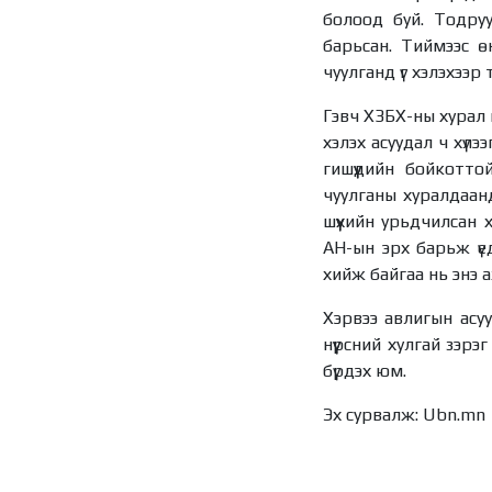
болоод буй. Тодру
барьсан. Тиймээс 
чуулганд үг хэлэхээ
Гэвч ХЗБХ-ны хурал и
хэлэх асуудал ч хүл
гишүүдийн бойкотто
чуулганы хуралдаанд
шүүхийн урьдчилсан 
АН-ын эрх барьж үед
хийж байгаа нь энэ а
Хэрвээ авлигын асуу
нүүрсний хулгай зэрэ
бүрдэх юм.
Эх сурвалж: Ubn.mn