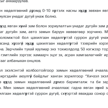
хыг анхааруулав.
хөдөлгөөний дүрэмд 0-10 хүртэлх насны хүүхдүүд зөвхөн яв
ориулсан унадаг дугуй унаж болно.
үүхэд явган хүний зам болон зориулалтын унадаг дугуйн зам 
аг дугуйн зам, авто замын баруун хөвөөгөөр зорчино. М
оломжтой бол цахилгаан хөдөлгүүртэй суррон дугуй уна
анд хүрээгүй хүүхдүүд цахилгаан хөдөлгүүртэй тээврийн хэ
а. Зөрчлийн тухай хуулиар энэ тохиолдолд 50 нэгжээр торг
гэмтлийн зэргээс хамаарч эцэг эх, асран хамгаалагчийг и
ааг албаныхан онцлов.
л эхэлсэнтэй холбоотойгоор замын хөдөлгөөний ачаалал
 иргэдийн аюулгүй байдлыг ханган зорилгоор “Хичээл эхэ
нэ үеүдэд замын хөдөлгөөний дүрмээ баримталж та би з
. Мөн замын хөдөлгөөний ачааллаас гадна явган хүний 
хилгаан хөдөлгүүртэй суррон дугуй, скүүтэртэй явахдаа соно