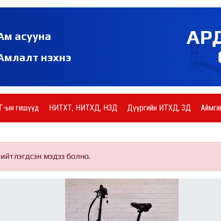
АР
Ам асууна
Амлалт нэхнэ
Г-ын гишүүд
НИТХТ, НИТХД, НЗД
Дүүргийн ИТХД, ЗД
Аймги
нийтлэгдсэн мэдээ болно.