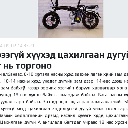
4-09-02 14:33:21
рээгүй хүүхэд цахилгаан дугу
г нь торгоно
албанаас, 0-10 хүртэла насны хүүхэд зөвхөн явган хүний зам д
г, 10-14 насны хүүхэд унадаг дугуйн зам дээр, 14-өөс дээш 
 зам байхгүй газар зорчих хэсгийн баруун хөвөөгөөр явна
увьд 18 нас хүрсэн байхыг шаардаж байгаа. Бага насны хүү
суудал гарч байгаа. Энэ үед эцэг эх, асран хамгаалагчийг
үрээгүй хүүхэд цахилгаан хөдөлгүүртэй дугуй унаж осол га
Замын хөдөлгөөний дүрэмд насанд хүрээгүй хүүхдүүд цахилгаан
Цахилгаан дугуй А ангилалд багтдаг учраас 18 нас хүрсэн 