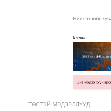
Нийтлэлийг хув
Өмнөх
2025 онд ДНБ хоёр 
Энэ мэдээ хуучирс
ТӨСТЭЙ МЭДЭЭЛЛҮҮД: