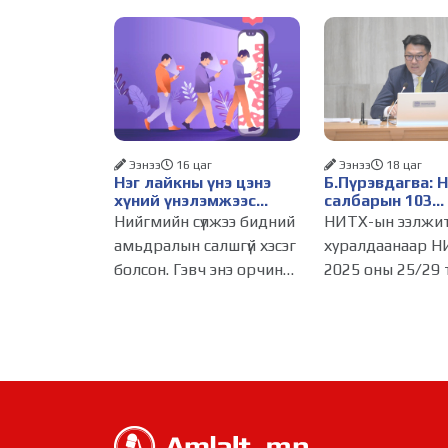
Ээнээ
16 цаг
Ээнээ
18 цаг
Нэг лайкны үнэ цэнэ
Б.Пүрэвдагва: 
хүний үнэлэмжээс
салбарын 103
давах болсон уу?
үйлчилгээний
Нийгмийн сүлжээ бидний
НИТХ-ын ээлжи
бүртгэлийг цуц
амьдралын салшгүй хэсэг
хуралдаанаар Н
бизнес эрхлэхэ
болсон. Гэвч энэ орчинд
2025 оны 25/29 
таатай нөхцөл 
хүмүүсийн үнэлэмж,
тогтоолоор бат
амжилт, тэр ч байтугай
журмын зарим х
хүний үнэ цэнийг хүртэл
хүчингүй болгож,
лайк, шэйр, дагагчийн
зөвшөөрлийн ш
тоогоор хэмжих
103 бүртгэлээс
хандлага газар авч
нийслэлийн бизн
эрхлэгчдийг