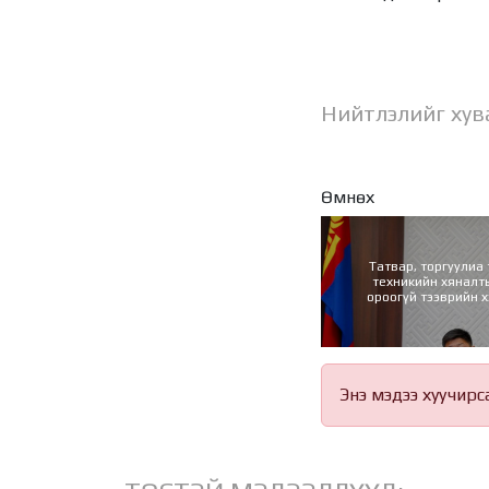
Нийтлэлийг хув
Өмнөх
Татвар, торгуулиа 
техникийн хяналты
ороогүй тээврийн х
хөдөлгөөнд оролц
Энэ мэдээ хуучирс