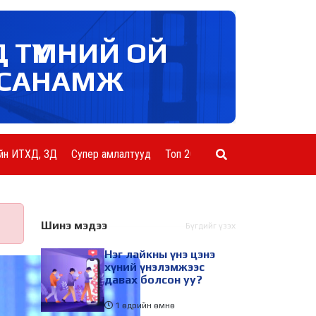
Д ТҮМНИЙ ОЙ
САНАМЖ
йн ИТХД, ЗД
Супер амлалтууд
Топ 20 ААН
Шинэ мэдээ
Бүгдийг үзэх
Нэг лайкны үнэ цэнэ
хүний үнэлэмжээс
давах болсон уу?
1 өдрийн өмнө