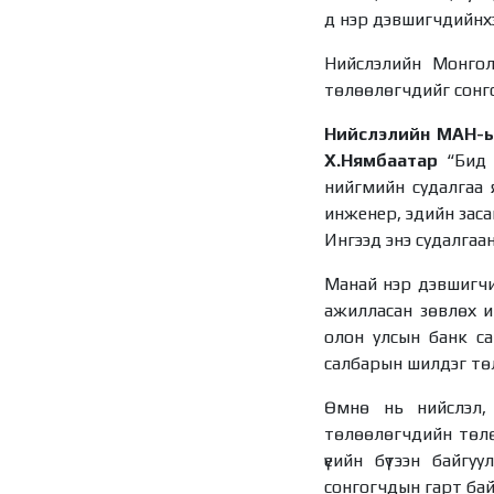
д нэр дэвшигчдийнхэ
Нийслэлийн Монго
төлөөлөгчдийг сонго
Нийслэлийн МАН-ын
Х.Нямбаатар
“Бид 
нийгмийн судалгаа я
инженер, эдийн засаг
Ингээд энэ судалгаа
Манай нэр дэвшигчи
ажилласан зөвлөх и
олон улсын банк сан
салбарын шилдэг төл
Өмнө нь нийслэл, 
төлөөлөгчдийн төлөө
үеийн бүтээн байгу
сонгогчдын гарт бай