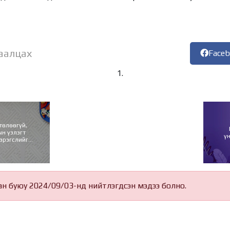
аалцах
Face
төлөөгүй,
н үзлэгт
ү
эрэгслийг
уулахгүй
ан буюу 2024/09/03-нд нийтлэгдсэн мэдээ болно.