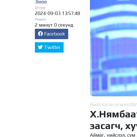
Ээнээ
Огноо
2024-09-03 13:57:48
Унших
2 минут 0 секунд
Facebook
Twitter
Нийтлэсэн огноо:
202
Х.Нямбаа
засагч, х
Аймаг, нийслэл, сум