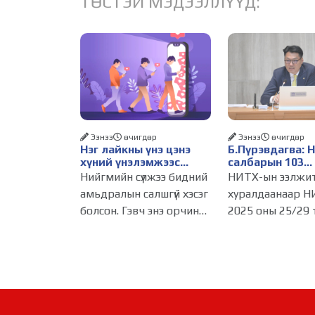
ТӨСТЭЙ МЭДЭЭЛЛҮҮД:
Ээнээ
өчигдѳр
Ээнээ
өчигдѳр
Нэг лайкны үнэ цэнэ
Б.Пүрэвдагва: 
хүний үнэлэмжээс
салбарын 103
давах болсон уу?
үйлчилгээний
Нийгмийн сүлжээ бидний
НИТХ-ын ээлжи
бүртгэлийг цуц
амьдралын салшгүй хэсэг
хуралдаанаар Н
бизнес эрхлэхэ
болсон. Гэвч энэ орчинд
2025 оны 25/29 
таатай нөхцөл 
хүмүүсийн үнэлэмж,
тогтоолоор бат
амжилт, тэр ч байтугай
журмын зарим х
хүний үнэ цэнийг хүртэл
хүчингүй болгож,
лайк, шэйр, дагагчийн
зөвшөөрлийн ш
тоогоор хэмжих
103 бүртгэлээс
хандлага газар авч
нийслэлийн бизн