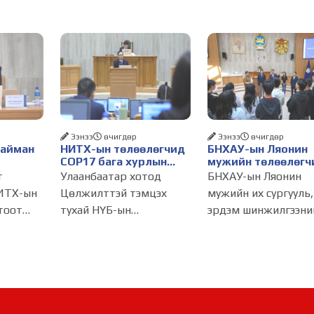
Ээнээ
өчигдѳр
Ээнээ
өчигдѳр
Найман
НИТХ-ын төлөөлөгчид
БНХАУ-ын Ляонин
COP17 бага хурлын
мужийн төлөөлөгч
бэлтгэл ажлын талаар
НИТХ-ын үйл
т
Улаанбаатар хотод
БНХАУ-ын Ляонин
алснаар
мэдээлэл сонслоо
ажиллагаатай
ИТХ-ын
Цөлжилттэй тэмцэх
мужийн их сургууль,
д
танилцлаа
тоот
тухай НҮБ-ын
эрдэм шинжилгээни
бүрдэнэ
лагдсан
конвенцын Талуудын 17
байгууллагын эрдэм
эсгийг
дугаар бага хурал
судлаач, оюутнууд 
(COP17) 2026 оны 08
залуу бизнес
инжтэй
дугаар сарын 17-28-ны
эрхлэгчдийн
өдөр зохион
төлөөлөгчид Монго
ес
байгуулагдана. Үүнтэй
Улсад хийж буй