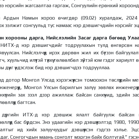
э нэрсийн жагсаалтаа гаргаж, Сонгуулийн ерөнхий хороонд хү
л Ардын Намын хороо өчигдөр (09.02) хуралдаж, 2024
х ээлжит сонгуульд тус намаас нэр дэвшигчдийн нэрсийг эц
 хорооны дарга, Нийслэлийн Засаг дарга бөгөөд Ула
НИТХ-д нэр дэвшигчдийг тодруулахын тулд өнгөрсөн на
вуулсан. Нийслэлчүүд ирэх дөрвөн жил их бүтээн байгуулал
ч, хуульчид илүүтэй түлхүү төлөөлбөл зүйтэй юм гэдэг хариулт 
ны дүнг үндэслэж бид нэр дэвшигчдээ тодрууллаа.
д дотор Монгол Улсад хэрэгжүүлсэн томоохон төслүүдийн 
нженерүүд, Монгол Улсын барилгын залуу зөвлөх инженерүү
хүүгийн зах зээл дээр ажиллаж байсан санхүүчид, эдийн з
өөллүүд багтсан.
дүүргийн ИТХ-д нэр дэвшиж ялалт байгуулж байсан н
ллүүд бас бүрдсэн. Энэ удаагийн нэр дэвшүүлэлтэд 1980, 199
улалтыг ид хийх залуучуудыг дэвшүүлсэн гэдгээ хэлье. Эц
даг. Сонгогчдын маань сонголт мэргэн байх болтугай.” гэсэ