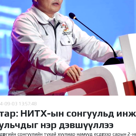
4-09-03 13:57:48
тар: НИТХ-ын сонгуульд инж
уульчдыг нэр дэвшүүллээ
 дүүргийн сонгуулийн тухай хуулиар намууд есдүгээр сарын 2