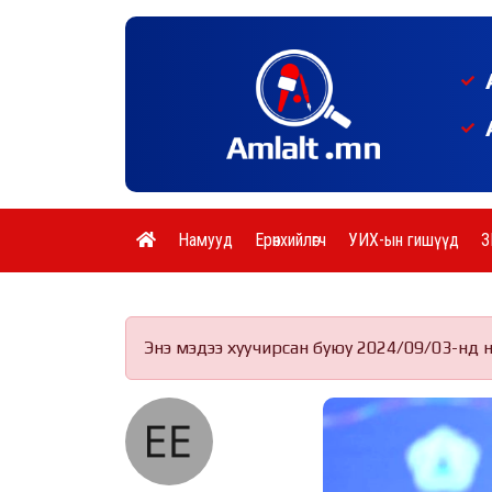
Намууд
Ерөнхийлөгч
УИХ-ын гишүүд
З
Энэ мэдээ хуучирсан буюу 2024/09/03-нд 