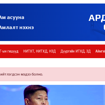
АР
Ам асууна
Амлалт нэхнэ
Г-ын гишүүд
НИТХТ, НИТХД, НЗД
Дүүргийн ИТХД, ЗД
Аймги
нийтлэгдсэн мэдээ болно.