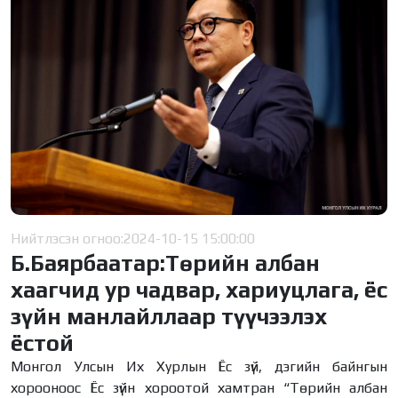
Нийтлэсэн огноо:
2024-10-15 15:00:00
Б.Баярбаатар:Төрийн албан
хаагчид ур чадвар, хариуцлага, ёс
зүйн манлайллаар түүчээлэх
ёстой
Монгол Улсын Их Хурлын Ёс зүй, дэгийн байнгын
хорооноос Ёс зүйн хороотой хамтран “Төрийн албан