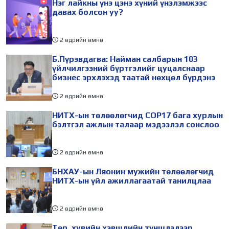
Нэг лайкны үнэ цэнэ хүний үнэлэмжээс
холбогдуулан Нийслэлийн
айлчлалынхаа хүрээнд
давах болсон уу?
2 өдрийн өмнө
Б.Пүрэвдагва: Найман салбарын 103
үйлчилгээний бүртгэлийг цуцалснаар
бизнес эрхлэхэд таатай нөхцөл бүрдэнэ
2 өдрийн өмнө
НИТХ-ын төлөөлөгчид COP17 бага хурлын
бэлтгэл ажлын талаар мэдээлэл сонслоо
2 өдрийн өмнө
БНХАУ-ын Ляонин мужийн төлөөлөгчид
НИТХ-ын үйл ажиллагаатай танилцлаа
2 өдрийн өмнө
Төр, хувийн хэвшлийн түншлэлээр