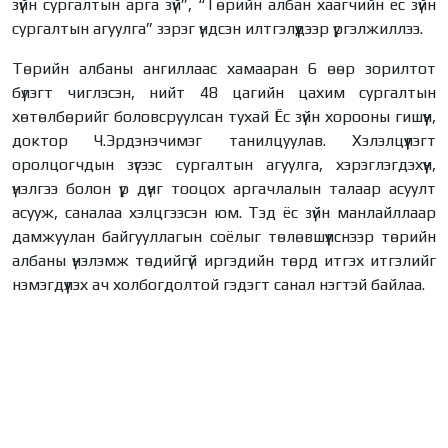
зүйн сургалтын арга зүй”, “Төрийн албан хаагчийн ёс зүйн
сургалтын агуулга” зэрэг үндсэн илтгэлүүдээр үргэлжиллээ.
Төрийн албаны ангиллаас хамааран 6 өөр зорилтот
бүлэгт чиглэсэн, нийт 48 цагийн цахим сургалтын
хөтөлбөрийг боловсруулсан тухай Ёс зүйн хорооны гишүүн,
доктор Ч.Эрдэнэчимэг танилцуулав. Хэлэлцүүлэгт
оролцогчдын зүгээс сургалтын агуулга, хэрэглэгдэхүүн,
үнэлгээ болон үр дүнг тооцох аргачлалын талаар асуулт
асууж, саналаа хэлцгээсэн юм. Тэд ёс зүйн манлайллаар
дамжуулан байгууллагын соёлыг төлөвшүүлснээр төрийн
албаны үнэлэмж төдийгүй иргэдийн төрд итгэх итгэлийг
нэмэгдүүлэх ач холбогдолтой гэдэгт санал нэгтэй байлаа.