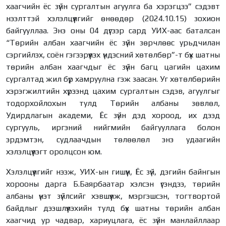
хаагчийн ёс зүйн сургалтын агуулга ба хэрэгцээ” сэдэвт
нээлттэй хэлэлцүүлгийг өнөөдөр (2024.10.15) зохион
байгууллаа. Энэ оны 04 дүгээр сард УИХ-аас баталсан
“Төрийн албан хаагчийн ёс зүйн зөрчлөөс урьдчилан
сэргийлэх, соён гэгээрүүлэх үндэсний хөтөлбөр”-т бүх шатны
төрийн албан хаагчдыг ёс зүйн багц цагийн цахим
сургалтад жил бүр хамруулна гэж заасан. Уг хөтөлбөрийн
хэрэгжилтийн хүрээнд цахим сургалтын сэдэв, агуулгыг
тодорхойлохын тулд Төрийн албаны зөвлөл,
Удирдлагын академи, Ёс зүйн дэд хороод, их дээд
сургууль, иргэний нийгмийн байгууллага болон
эрдэмтэн, судлаачдын төлөөлөл энэ удаагийн
хэлэлцүүлэгт оролцсон юм.
Хэлэлцүүлгийг нээж, УИХ-ын гишүүн, Ёс зүй, дэгийн байнгын
хорооны дарга Б.Баярбаатар хэлсэн үгэндээ, төрийн
албаны үнэт зүйлсийг хэвшүүлж, мэргэшсэн, тогтвортой
байдлыг дээшлүүлэхийн тулд бүх шатны төрийн албан
хаагчид ур чадвар, хариуцлага, ёс зүйн манлайллаар