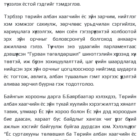
түүчээлэх ёстой гэдгийг тэмдэглэв.
Тэрбээр төрийн албан хаагчийн ёс зүйн зарчим, нийтлэг
хэм хэмжээг сахиулж, зөрчлөөс урьдчилан сэргийлэх,
хариуцлага хүлээлгэх, мөн соён гэгээрүүлэхтэй холбоотой
эрх зүйн орчныг боловсронгуй болгоход анхаарч
ажиллана гэлээ. Түүнчлэн энэ удаагийн парламентаас
дэвшүүлсэн “Гурван төгөлдөршил” шинэтгэлийн хүрээнд хүн
төвтэй, иж бүрэн зохицуулалттай, цаг үеийн шаардлагад
нийцсэн эрх зүйн орчныг цогцлоосноор нийгэмд шударга
ёс тогтож, авлига, албан тушаалын гэмт хэргээс үүдэлтэй
аливаа зөрчил буурна гэж тодотголоо.
Байнгын хорооны дарга Б.Баярбаатар хэлэхдээ, Төрийн
албан хаагчийн ёс зүйн тухай хуулийн хэрэгжилтэд хяналт
тавих, улмаар Ёс зүйн хороо болон Ёс зүйн дэд хороодын
бие даасан, хараат бус байдлыг хангах чиг үүрэг бүхий
ажлын хэсгийг байгуулж буйгаа дурдсан юм. Хэлэлцүүлэг
“Ёс суртахууны төлөвшил ба Төрийн албан хаагчийн ёс