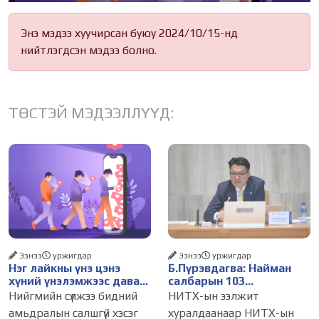
Энэ мэдээ хуучирсан буюу 2024/10/15-нд
нийтлэгдсэн мэдээ болно.
ТӨСТЭЙ МЭДЭЭЛЛҮҮД:
Ээнээ
уржигдар
Ээнээ
уржигдар
Нэг лайкны үнэ цэнэ
Б.Пүрэвдагва: Найман
хүний үнэлэмжээс давах
салбарын 103
болсон уу?
үйлчилгээний
Нийгмийн сүлжээ бидний
НИТХ-ын ээлжит
бүртгэлийг цуцалснаар
амьдралын салшгүй хэсэг
хуралдаанаар НИТХ-ын