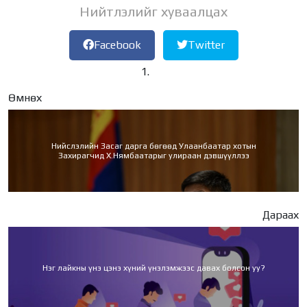
Нийтлэлийг хуваалцах
Facebook
Twitter
Өмнөх
Нийслэлийн Засаг дарга бөгөөд Улаанбаатар хотын
Захирагчид Х.Нямбаатарыг улираан дэвшүүллээ
Дараах
Нэг лайкны үнэ цэнэ хүний үнэлэмжээс давах болсон уу?