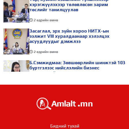
хэрэгжүүлэхээр төлөвлөсөн зарим
төслийг танилцуулав
2 өдрийн өмнө
Засаглал, эрх зүйн хороо НИТХ-ын
ээлжит VIII хуралдаанаар хэлэлцэх
асуудлуудыг дэмжлээ
2 өдрийн өмнө
Б.Сэмжидмаа: Зөвшөөрлийн шинжтэй 103
бүртгэлээс нийслэлийн бизнес
эрхлэгчдийг чөлөөллөө
2 өдрийн өмнө
ТБХ 67 асуудал хэлэлцэж, нийслэлийн
төсвийн талаарх ерөнхий хяналтын
сонсгол зохион байгуулсан байна
2 өдрийн өмнө
УИХ-ын дарга С.Бямбацогт төрийг
Бидний тухай