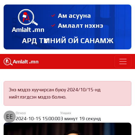
Ам асууна
Амлалт нэхнэ
АРД ТҮМНИЙ ОЙ САНАМЖ
Энэ мэдээ хуучирсан буюу 2024/10/15-нд
нийтлэгдсэн мэдээ болно.
Огноо
Унших
2024-10-15 15:00:00
3 минут 19 секунд