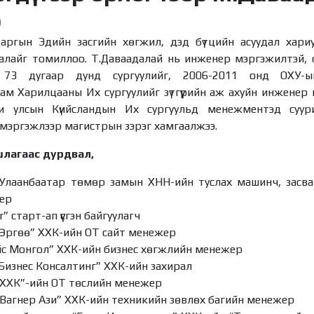
о
аргын Эдийн засгийн хөгжил, дэд бүтцийн асуудал хариу
алайг томиллоо. Т.Даваадалай нь инженер мэргэжилтэй, о
73 дугаар дунд сургуулийг, 2006-2011 онд ОХУ-ы
м Харилцааны Их сургуулийг зүтгүүрийн аж ахуйн инженер 
и улсын Күийсландын Их сургуульд менежментэд суури
 мэргэжлээр магистрын зэрэг хамгаалжээ.
лагаас дурдвал,
Улаанбаатар төмөр замын ХНН-ийн туслах машинч, засвар
ер
” старт-ап үүсгэн байгуулагч
-Өргөө” ХХК-ийн ОТ сайт менежер
йс Монгол” ХХК-ийн бизнес хөгжлийн менежер
Бизнес Консалтинг” ХХК-ийн захирал
 ХХК”-ийн ОТ төслийн менежер
“Вагнер Ази” ХХК-ийн техникийн зөвлөх багийн менежер