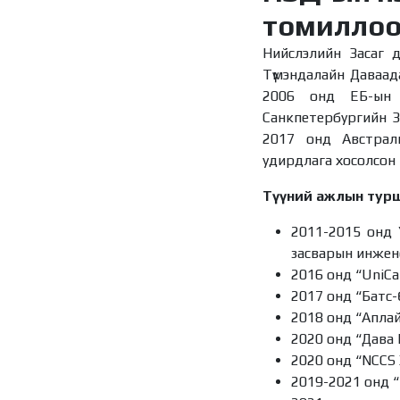
томилло
Нийслэлийн Засаг д
Түмэндалайн Даваад
2006 онд ЕБ-ын 
Санкпетербургийн За
2017 онд Австрал
удирдлага хосолсон
Түүний ажлын турш
2011-2015 онд 
засварын инжен
2016 онд “UniCar
2017 онд “Батс
2018 онд “Апла
2020 онд “Дава 
2020 онд “NCСS
2019-2021 онд 