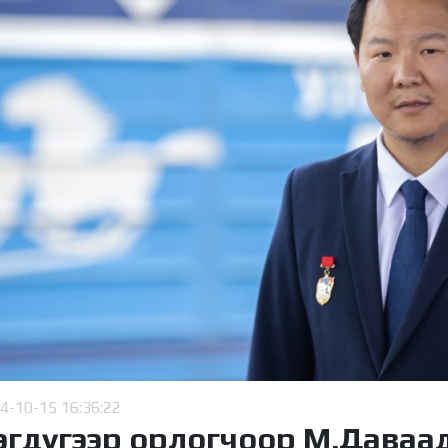
4-10-15 16:36:22
эгдүгээр орлогчоор М.Даваа