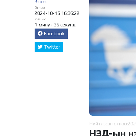
Ээнээ
Огноо
2024-10-15 16:36:22
Унших
1 минут 35 секунд
Facebook
Twitter
Нийтлэсэн огноо:
202
НЗД-ын н