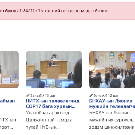
ан буюу 2024/10/15-нд нийтлэгдсэн мэдээ болно.
Ээнээ
12 цаг
Ээнээ
12 цаг
Найман
НИТХ-ын төлөөлөгчид
БНХАУ-ын Ляонин
COP17 бага хурлын
мужийн төлөөлөгч
бэлтгэл ажлын талаар
НИТХ-ын үйл
т
Улаанбаатар хотод
БНХАУ-ын Ляонин
алснаар
мэдээлэл сонслоо
ажиллагаатай
ИТХ-ын
Цөлжилттэй тэмцэх
мужийн их сургууль,
д
танилцлаа
тоот
тухай НҮБ-ын
эрдэм шинжилгээни
бүрдэнэ
лагдсан
конвенцын Талуудын 17
байгууллагын эрдэм