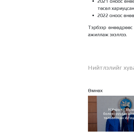
2021 оноос өнөө
төсөл хариуцсан
2022 оноос өнө
Тэрбээр өнөөдрөөс 
ажиллаж эхэллээ.
Нийтлэлийг хув
Өмнөх
Н.Учрал: Газры
боловсруулах үй
төлөвлөсөн хуга
ашиглалтад оруулах