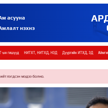
АР
Ам асууна
Амлалт нэхнэ
Г-ын гишүүд
НИТХТ, НИТХД, НЗД
Дүүргийн ИТХД, ЗД
Аймги
нийтлэгдсэн мэдээ болно.