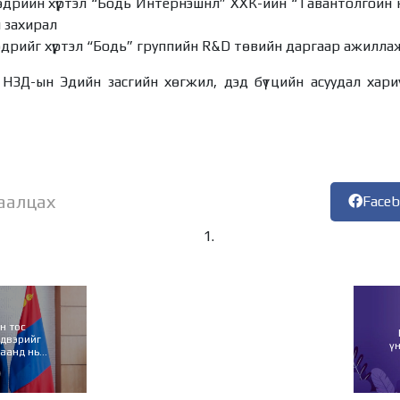
дрийн хүртэл “Бодь Интернэшнл” ХХК-ийн “Тавантолгойн нү
 захирал
өдрийг хүртэл “Бодь” группийн R&D төвийн даргаар ажилла
НЗД-ын Эдийн засгийн хөгжил, дэд бүтцийн асуудал хариу
аалцах
Face
н тос
лдвэрийг
ү
цаанд нь
ад анхаарна