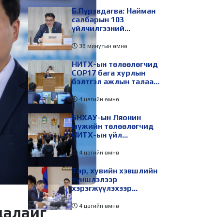
Б.Пүрэвдагва: Найман
салбарын 103
үйлчилгээний
бүртгэлийг цуцалснаар
бизнес эрхлэхэд
38 минутын өмнө
таатай нөхцөл бүрдэнэ
НИТХ-ын төлөөлөгчид
COP17 бага хурлын
бэлтгэл ажлын талаар
мэдээлэл сонслоо
4 цагийн өмнө
БНХАУ-ын Ляонин
мужийн төлөөлөгчид
НИТХ-ын үйл
ажиллагаатай
танилцлаа
4 цагийн өмнө
Төр, хувийн хэвшлийн
түншлэлээр
хэрэгжүүлэхээр
төлөвлөсөн зарим
төслийг танилцуулав
4 цагийн өмнө
далайг