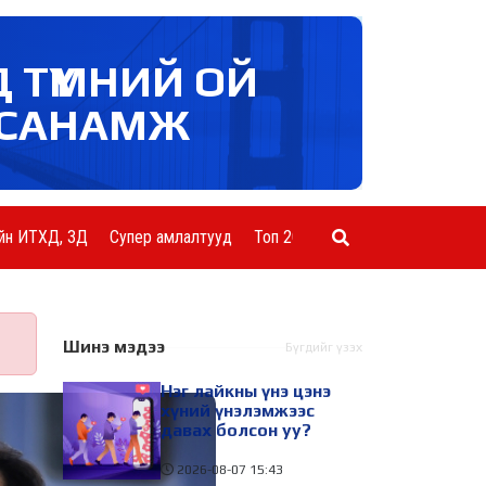
Д ТҮМНИЙ ОЙ
САНАМЖ
йн ИТХД, ЗД
Супер амлалтууд
Топ 20 ААН
Шинэ мэдээ
Бүгдийг үзэх
Нэг лайкны үнэ цэнэ
хүний үнэлэмжээс
давах болсон уу?
2026-08-07
15:43