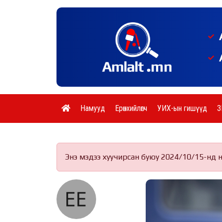
Намууд
Ерөнхийлөгч
УИХ-ын гишүүд
З
Энэ мэдээ хуучирсан буюу 2024/10/15-нд 