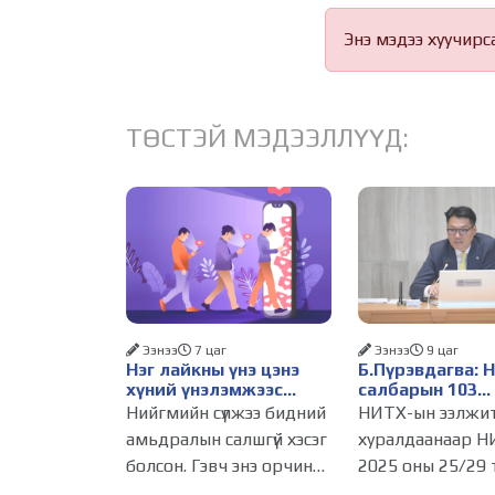
Энэ мэдээ хуучирс
ТӨСТЭЙ МЭДЭЭЛЛҮҮД:
Ээнээ
7 цаг
Ээнээ
9 цаг
Нэг лайкны үнэ цэнэ
Б.Пүрэвдагва: 
хүний үнэлэмжээс
салбарын 103
давах болсон уу?
үйлчилгээний
Нийгмийн сүлжээ бидний
НИТХ-ын ээлжи
бүртгэлийг цуц
амьдралын салшгүй хэсэг
хуралдаанаар Н
бизнес эрхлэхэ
болсон. Гэвч энэ орчинд
2025 оны 25/29 
таатай нөхцөл 
хүмүүсийн үнэлэмж,
тогтоолоор бат