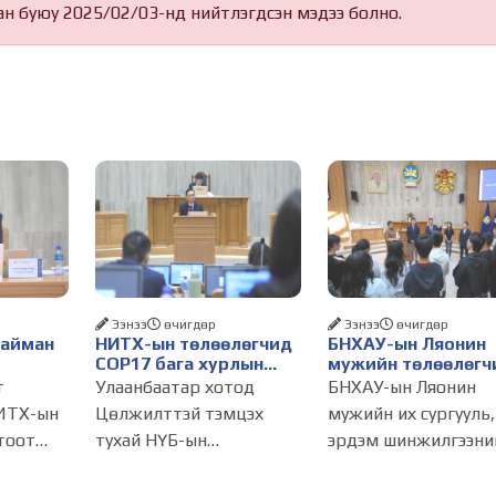
ан буюу 2025/02/03-нд нийтлэгдсэн мэдээ болно.
Ээнээ
өчигдѳр
Ээнээ
өчигдѳр
Найман
НИТХ-ын төлөөлөгчид
БНХАУ-ын Ляонин
COP17 бага хурлын
мужийн төлөөлөгч
бэлтгэл ажлын талаар
НИТХ-ын үйл
т
Улаанбаатар хотод
БНХАУ-ын Ляонин
алснаар
мэдээлэл сонслоо
ажиллагаатай
ИТХ-ын
Цөлжилттэй тэмцэх
мужийн их сургууль,
д
танилцлаа
тоот
тухай НҮБ-ын
эрдэм шинжилгээни
бүрдэнэ
лагдсан
конвенцын Талуудын 17
байгууллагын эрдэм
эсгийг
дугаар бага хурал
судлаач, оюутнууд 