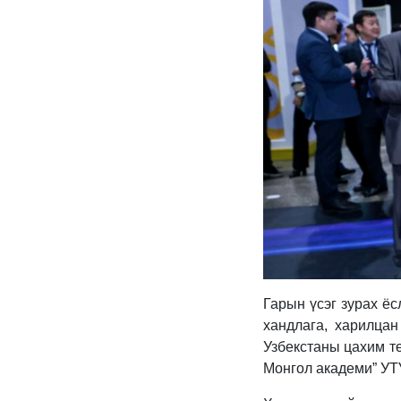
Гарын үсэг зурах ё
хандлага, харилца
Узбекстаны цахим т
Монгол академи” УТ