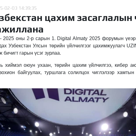
5-02-03 14:39:35
збекстан цахим засаглалын 
ажиллана
– 2025 оны 2-р сарын 1. Digital Almaty 2025 форумын үеэ
дах Узбекстан Улсын төрийн үйлчилгээг цахимжуулагч U
бичигт гарын үсэг зурлаа.
ь хиймэл оюун ухаан, төрийн цахим үйлчилгээ, кибер аю
зохион байгуулах, туршлага солилцох чиглэлээр хамтын