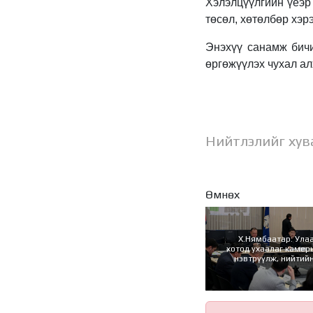
Хэлэлцүүлгийн үеэр
төсөл, хөтөлбөр хэр
Энэхүү санамж бичи
өргөжүүлэх чухал ал
Нийтлэлийг хув
Өмнөх
Х.Нямбаатар: Ула
хотод ухаалаг камер
нэвтрүүлж, нийтийн
цахим системд ши