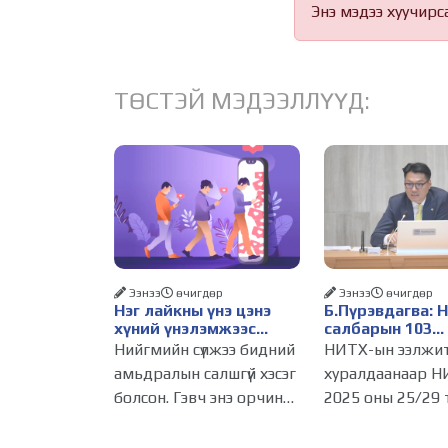
Энэ мэдээ хуучирс
ТӨСТЭЙ МЭДЭЭЛЛҮҮД:
Ээнээ
өчигдѳр
Ээнээ
өчигдѳр
Нэг лайкны үнэ цэнэ
Б.Пүрэвдагва: 
хүний үнэлэмжээс
салбарын 103
давах болсон уу?
үйлчилгээний
Нийгмийн сүлжээ бидний
НИТХ-ын ээлжи
бүртгэлийг цуц
амьдралын салшгүй хэсэг
хуралдаанаар Н
бизнес эрхлэхэ
болсон. Гэвч энэ орчинд
2025 оны 25/29 
таатай нөхцөл 
хүмүүсийн үнэлэмж,
тогтоолоор бат
амжилт, тэр ч байтугай
журмын зарим х