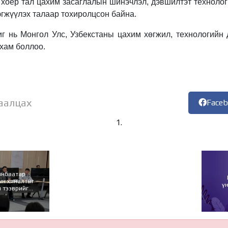
 хоёр тал цахим засаглалын шинэчлэл, дэвшилтэт технолог
эгжүүлэх талаар тохиролцсон байна.
г нь Монгол Улс, Узбекстаны цахим хөгжил, технологийн 
хам боллоо.
аалцах
Face
анбаатар
ын хяналтыг
ү
 тээврийг
лжүүллээ