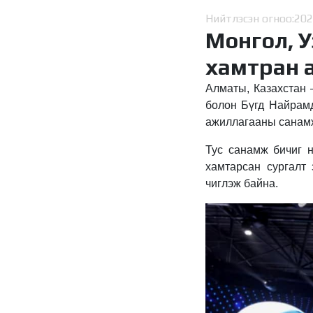
Нийтлэсэн огноо:
202
Монгол, У
хамтран 
Алматы, Казахстан 
болон Бүгд Найрам
ажиллагааны санамж 
Тус санамж бичиг н
хамтарсан сургалт 
чиглэж байна.