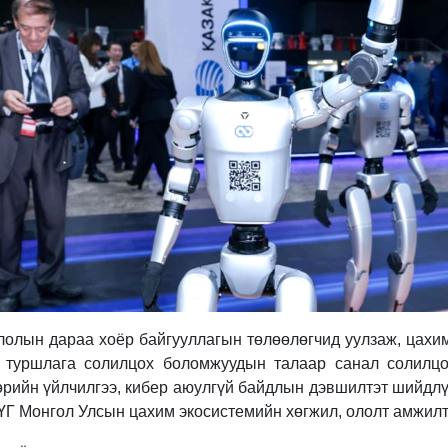
слолын дараа хоёр байгууллагын төлөөлөгчид уулзаж, цахи
н туршлага солилцох боломжуудын талаар санал солилц
өрийн үйлчилгээ, кибер аюулгүй байдлын дэвшилтэт шийдлү
ҮГ Монгол Улсын цахим экосистемийн хөгжил, ололт амжилт