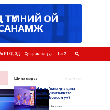
Д ТҮМНИЙ ОЙ
САНАМЖ
йн ИТХД, ЗД
Супер амлалтууд
Топ 20 ААН
Шинэ мэдээ
Бүгдийг үзэх
Нэг лайкны үнэ цэнэ
хүний үнэлэмжээс
давах болсон уу?
18 цагийн өмнө