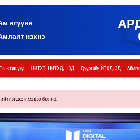
АР
Ам асууна
Амлалт нэхнэ
Г-ын гишүүд
НИТХТ, НИТХД, НЗД
Дүүргийн ИТХД, ЗД
Аймги
нийтлэгдсэн мэдээ болно.