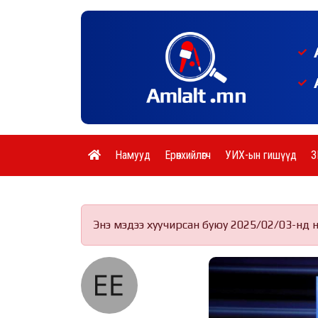
Намууд
Ерөнхийлөгч
УИХ-ын гишүүд
З
Энэ мэдээ хуучирсан буюу 2025/02/03-нд 