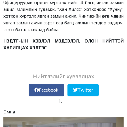
Офицеруудын ордон хүртэлх нийт 4 багц явган замын
ажил, Олимпын гудамж, “Хан Хилсс” хотхоноос “Хүннү”
хотхон хүртэлх явган замын ажил, Чингисийн өргөн чөлөөний
явган замын ажил зэрэг есөн багц ажлын тендер задарч,
гэрээ баталгаажаад байна.
НЗДТГ-ЫН ХЭВЛЭЛ МЭДЭЭЛЭЛ, ОЛОН НИЙТТЭЙ
ХАРИЛЦАХ ХЭЛТЭС
Нийтлэлийг хуваалцах
Facebook
Twitter
Өмнөх