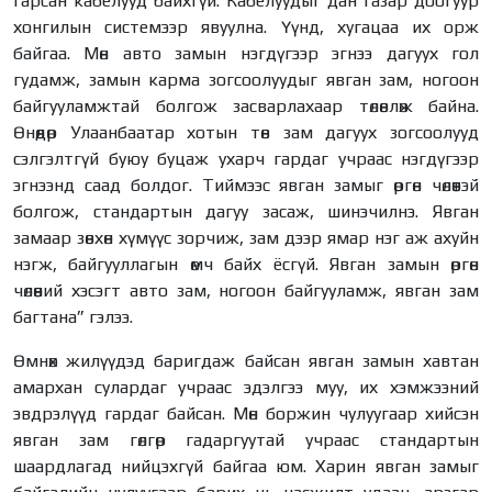
гарсан кабелууд байхгүй. Кабелуудыг дан газар доогуур
хонгилын системээр явуулна. Үүнд, хугацаа их орж
байгаа. Мөн авто замын нэгдүгээр эгнээ дагуух гол
гудамж, замын карма зогсоолуудыг явган зам, ногоон
байгууламжтай болгож засварлахаар төлөвлөж байна.
Өнөөдөр Улаанбаатар хотын төв зам дагуух зогсоолууд
сэлгэлтгүй буюу буцаж ухарч гардаг учраас нэгдүгээр
эгнээнд саад болдог. Тиймээс явган замыг өргөн чөлөөтэй
болгож, стандартын дагуу засаж, шинэчилнэ. Явган
замаар зөвхөн хүмүүс зорчиж, зам дээр ямар нэг аж ахуйн
нэгж, байгууллагын өмч байх ёсгүй. Явган замын өргөн
чөлөөний хэсэгт авто зам, ногоон байгууламж, явган зам
багтана” гэлээ.
Өмнөх жилүүдэд баригдаж байсан явган замын хавтан
амархан сулардаг учраас эдэлгээ муу, их хэмжээний
эвдрэлүүд гардаг байсан. Мөн боржин чулуугаар хийсэн
явган зам гөлгөр гадаргуутай учраас стандартын
шаардлагад нийцэхгүй байгаа юм. Харин явган замыг