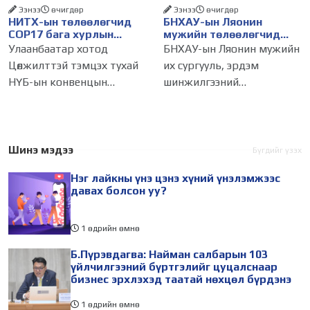
Ээнээ
өчигдѳр
Ээнээ
өчигдѳр
НИТХ-ын төлөөлөгчид
БНХАУ-ын Ляонин
COP17 бага хурлын
мужийн төлөөлөгчид
бэлтгэл ажлын талаар
НИТХ-ын үйл
Улаанбаатар хотод
БНХАУ-ын Ляонин мужийн
мэдээлэл сонслоо
ажиллагаатай
Цөлжилттэй тэмцэх тухай
их сургууль, эрдэм
танилцлаа
НҮБ-ын конвенцын
шинжилгээний
Талуудын 17 дугаар бага
байгууллагын эрдэмтэн,
хурал (COP17) 2026 оны 08
судлаач, оюутнууд болон
дугаар сарын 17-28-ны өдөр
залуу бизнес эрхлэгчдийн
зохион байгуулагдана.
төлөөлөгчид Монгол Улсад
Шинэ мэдээ
Бүгдийг үзэх
Үүнтэй холбогдуулан
хийж буй танилцах
Нэг лайкны үнэ цэнэ хүний үнэлэмжээс
Нийслэлийн
айлчлалынхаа хүрээнд
давах болсон уу?
1 өдрийн өмнө
Б.Пүрэвдагва: Найман салбарын 103
үйлчилгээний бүртгэлийг цуцалснаар
бизнес эрхлэхэд таатай нөхцөл бүрдэнэ
1 өдрийн өмнө