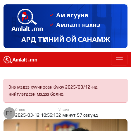
Ам асууна
Амлалт нэхнэ
АРД ТҮМНИЙ ОЙ САНАМЖ
Энэ мэдээ хуучирсан буюу 2025/03/12-нд
нийтлэгдсэн мэдээ болно.
Огноо
Унших
2025-03-12 10:56:13
2 минут 57 секунд