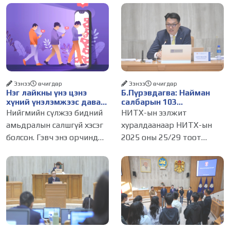
Ээнээ
өчигдѳр
Ээнээ
өчигдѳр
Нэг лайкны үнэ цэнэ
Б.Пүрэвдагва: Найман
хүний үнэлэмжээс давах
салбарын 103
болсон уу?
үйлчилгээний
Нийгмийн сүлжээ бидний
НИТХ-ын ээлжит
бүртгэлийг цуцалснаар
амьдралын салшгүй хэсэг
хуралдаанаар НИТХ-ын
бизнес эрхлэхэд таатай
болсон. Гэвч энэ орчинд
2025 оны 25/29 тоот
нөхцөл бүрдэнэ
хүмүүсийн үнэлэмж,
тогтоолоор батлагдсан
амжилт, тэр ч байтугай
журмын зарим хэсгийг
хүний үнэ цэнийг хүртэл
хүчингүй болгож,
лайк, шэйр, дагагчийн
зөвшөөрлийн шинжтэй 103
тоогоор хэмжих хандлага
бүртгэлээс нийслэлийн
газар авч
бизнес эрхлэгчдийг