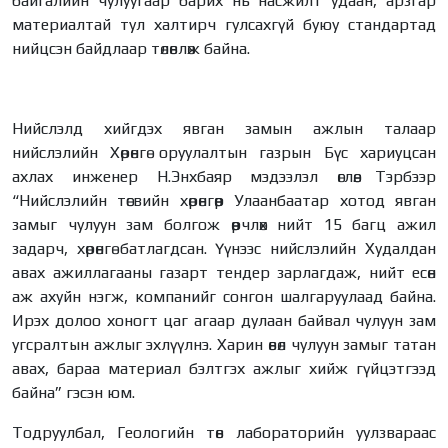
байгалийн чулуугаар барих нь насжилт удаан, арзгар
материалтай тул халтирч гулсахгүй буюу стандартад
нийцсэн байдлаар төлөвлөж байна.
Нийслэлд хийгдэх явган замын ажлын талаар
нийслэлийн Хөрөнгө оруулалтын газрын Бүс хариуцсан
ахлах инженер Н.Энхбаяр мэдээлэл өглөө. Тэрбээр
“Нийслэлийн төсвийн хөрөнгөөр Улаанбаатар хотод явган
замыг чулуун зам болгож өөрчлөх нийт 15 багц ажил
задарч, хөрөнгө батлагдсан. Үүнээс нийслэлийн Худалдан
авах ажиллагааны газарт тендер зарлагдаж, нийт есөн
аж ахуйн нэгж, компанийг сонгон шалгаруулаад байна.
Ирэх долоо хоногт цаг агаар дулаан байвал чулуун зам
угсралтын ажлыг эхлүүлнэ. Харин өвөл чулуун замыг татан
авах, бараа материал бэлтгэх ажлыг хийж гүйцэтгээд
байна” гэсэн юм.
Тодруулбал, Геологийн төв лабораторийн уулзвараас