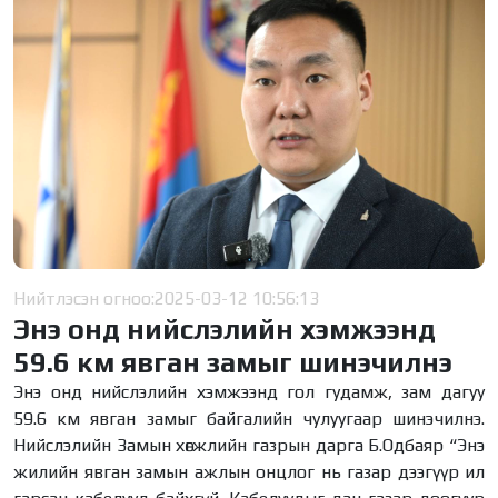
Нийтлэсэн огноо:
2025-03-12 10:56:13
Энэ онд нийслэлийн хэмжээнд
59.6 км явган замыг шинэчилнэ
Энэ онд нийслэлийн хэмжээнд гол гудамж, зам дагуу
59.6 км явган замыг байгалийн чулуугаар шинэчилнэ.
Нийслэлийн Замын хөгжлийн газрын дарга Б.Одбаяр “Энэ
жилийн явган замын ажлын онцлог нь газар дээгүүр ил