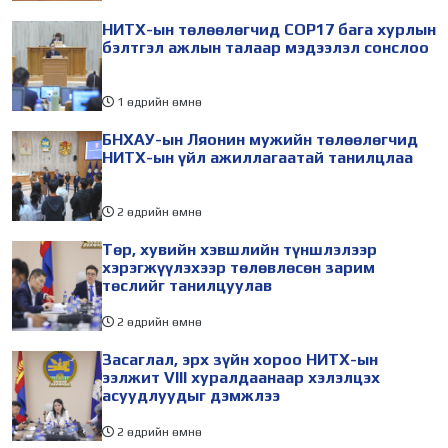
НИТХ-ын төлөөлөгчид COP17 бага хурлын
бэлтгэл ажлын талаар мэдээлэл сонслоо
1 өдрийн өмнө
БНХАУ-ын Ляонин мужийн төлөөлөгчид
НИТХ-ын үйл ажиллагаатай танилцлаа
2 өдрийн өмнө
Төр, хувийн хэвшлийн түншлэлээр
хэрэгжүүлэхээр төлөвлөсөн зарим
төслийг танилцуулав
2 өдрийн өмнө
Засаглал, эрх зүйн хороо НИТХ-ын
ээлжит VIII хуралдаанаар хэлэлцэх
асуудлуудыг дэмжлээ
2 өдрийн өмнө