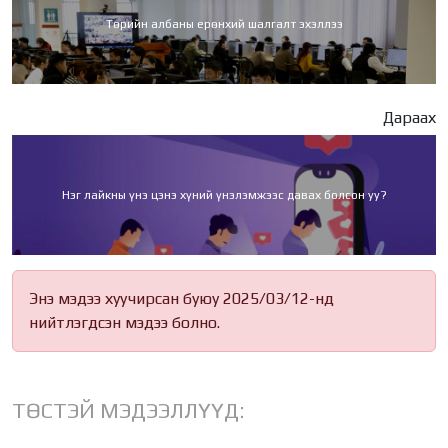
Төрийн албаны ерөнхий шалгалт эхэллээ
Дараах
Нэг лайкны үнэ цэнэ хүний үнэлэмжээс давах болсон уу?
Энэ мэдээ хуучирсан буюу 2025/03/12-нд
нийтлэгдсэн мэдээ болно.
ТӨСТЭЙ МЭДЭЭЛЛҮҮД: