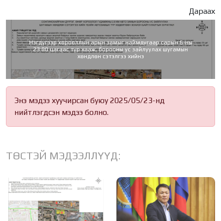
Дараах
Нэгдүгээр хорооллын арын замыг наймдугаар сарын 6-ны
23:00 цагаас түр хааж, борооны ус зайлуулах шугамын
хөндлөн сэтэлгээ хийнэ
Энэ мэдээ хуучирсан буюу 2025/05/23-нд
нийтлэгдсэн мэдээ болно.
ТӨСТЭЙ МЭДЭЭЛЛҮҮД: