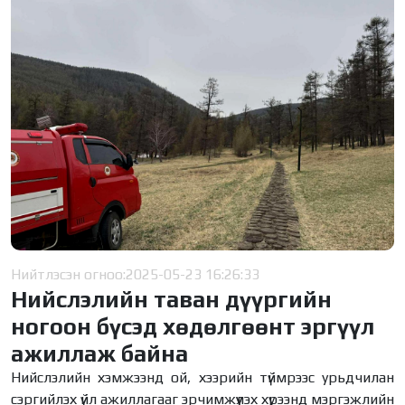
Нийтлэсэн огноо:
2025-05-23 16:26:33
Нийслэлийн таван дүүргийн
ногоон бүсэд хөдөлгөөнт эргүүл
ажиллаж байна
Нийслэлийн хэмжээнд ой, хээрийн түймрээс урьдчилан
сэргийлэх үйл ажиллагааг эрчимжүүлэх хүрээнд мэргэжлийн