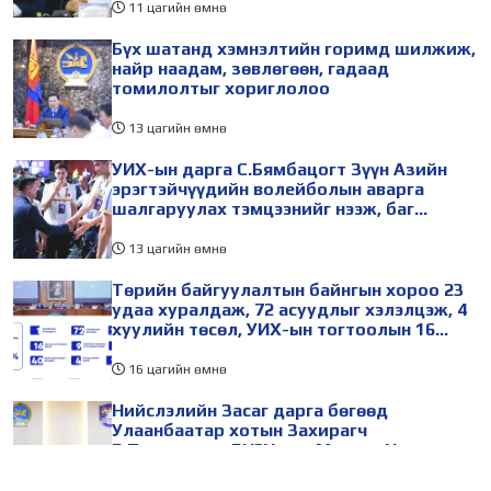
11 цагийн өмнө
Бүх шатанд хэмнэлтийн горимд шилжиж,
найр наадам, зөвлөгөөн, гадаад
томилолтыг хориглолоо
13 цагийн өмнө
УИХ-ын дарга С.Бямбацогт Зүүн Азийн
эрэгтэйчүүдийн волейболын аварга
шалгаруулах тэмцээнийг нээж, баг
тамирчдад амжилт хүслээ
13 цагийн өмнө
Төрийн байгуулалтын байнгын хороо 23
удаа хуралдаж, 72 асуудлыг хэлэлцэж, 4
хуулийн төсөл, УИХ-ын тогтоолын 16
төслийг батлуулжээ
16 цагийн өмнө
Нийслэлийн Засаг дарга бөгөөд
Улаанбаатар хотын Захирагч
Б.Пүрэвдагва БНЭУ-аас Монгол Улсад
суугаа Онц бөгөөд Бүрэн эрхт Элчин сайд
Атул Малхари Готсурветэй уулзлаа
20 цагийн өмнө