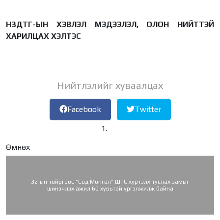
НЗДТГ-ЫН ХЭВЛЭЛ МЭДЭЭЛЭЛ, ОЛОН НИЙТТЭЙ
ХАРИЛЦАХ ХЭЛТЭС
Нийтлэлийг хуваалцах
Facebook
Twitter
Өмнөх
32-ын тойргоос “Сод Монгол” ШТС хүртэлх туслах замыг
шинэчлэх ажил 60 хувьтай үргэлжилж байна