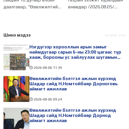
хориглолоо
даалгавар, “Өвөлжилтийн
өнөөдөр /2026.08.05/
бэлтгэл ажлыг эрчимжүүлэх
болж, дараах асуудлуудыг
зарим арга хэмжээний
хэлэлцэн шийдвэрлэлээ.
тухай” Монгол Улсын
Автобензин, дизель
Ерөнхий сайдын 11 дүгээр
түлшний онцгой албан
Шинэ мэдээ
Бүгдийг үзэх
албан даалгавар,
татварыг тэглэлээ Засгийн
Нэгдүгээр хорооллын арын замыг
газрын
наймдугаар сарын 6-ны 23:00 цагаас түр
хааж, борооны ус зайлуулах шугамын
хөндлөн сэтэлгээ хийнэ
2026-08-06
11:39
Өвөлжилтийн бэлтгэл ажлын хүрээнд
Шадар сайд Н.Номтойбаяр Дорноговь
аймагт ажиллав
2026-08-06
09:24
Өвөлжилтийн бэлтгэл ажлын хүрээнд
Шадар сайд Н.Номтойбаяр Дорнод
аймагт ажиллав