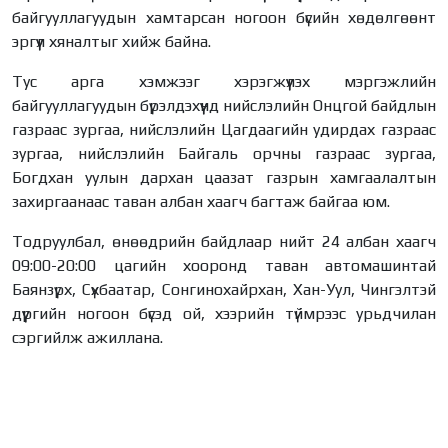
байгууллагуудын хамтарсан ногоон бүсийн хөдөлгөөнт
эргүүл хяналтыг хийж байна.
Тус арга хэмжээг хэрэгжүүлэх мэргэжлийн
байгууллагуудын бүрэлдэхүүнд нийслэлийн Онцгой байдлын
газраас зургаа, нийслэлийн Цагдаагийн удирдах газраас
зургаа, нийслэлийн Байгаль орчны газраас зургаа,
Богдхан уулын дархан цаазат газрын хамгаалалтын
захиргаанаас таван албан хаагч багтаж байгаа юм.
Тодруулбал, өнөөдрийн байдлаар нийт 24 албан хаагч
09:00-20:00 цагийн хооронд таван автомашинтай
Баянзүрх, Сүхбаатар, Сонгинохайрхан, Хан-Уул, Чингэлтэй
дүүргийн ногоон бүсэд ой, хээрийн түймрээс урьдчилан
сэргийлж ажиллана.