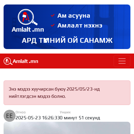
Ам асууна
Амлалт нэхнэ
АРД ТҮМНИЙ ОЙ САНАМЖ
Энэ мэдээ хуучирсан буюу 2025/05/23-нд
нийтлэгдсэн мэдээ болно.
Огноо
Унших
2025-05-23 16:26:33
0 минут 51 секунд