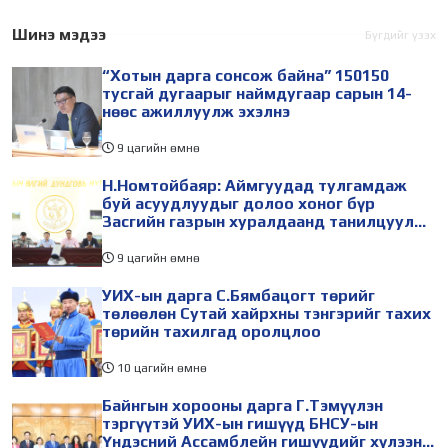
даалгавар, Улсын Онцгой
/2026.08.06/ Сутай
комиссын даргын 3 дугаар
хайрхны тэнгэрийг тайх
Шинэ мэдээ
Бүгдийг үзэх
тушаалын хүрээнд
төрийн тахилга боллоо.
“Хотын дарга сонсож байна” 150150
Өмнөговь аймагт
Монгол
тусгай дугаарыг наймдугаар сарын 14-
нөөс ажиллуулж эхэлнэ
9 цагийн өмнө
Н.Номтойбаяр: Аймгуудад тулгамдаж
буй асуудлуудыг долоо хоног бүр
Засгийн газрын хуралдаанд танилцуулж,
шийдвэрлүүлнэ
9 цагийн өмнө
УИХ-ын дарга С.Бямбацогт төрийг
төлөөлөн Сутай хайрхны тэнгэрийг тахих
төрийн тахилгад оролцлоо
10 цагийн өмнө
Байнгын хорооны дарга Г.Тэмүүлэн
тэргүүтэй УИХ-ын гишүүд БНСУ-ын
Үндэсний Ассамблейн гишүүдийг хүлээн