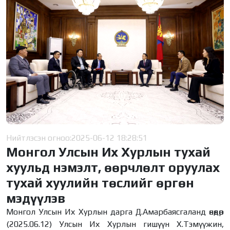
Нийтлэсэн огноо:
2025-06-12 18:28:51
Монгол Улсын Их Хурлын тухай
хуульд нэмэлт, өөрчлөлт оруулах
тухай хуулийн төслийг өргөн
мэдүүлэв
Монгол Улсын Их Хурлын дарга Д.Амарбаясгаланд өнөөдөр
(2025.06.12) Улсын Их Хурлын гишүүн Х.Тэмүүжин,