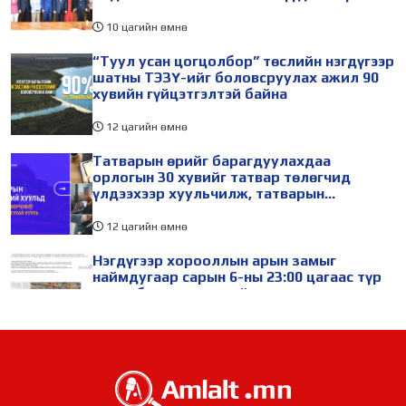
авч уулзав
10 цагийн өмнө
“Туул усан цогцолбор” төслийн нэгдүгээр
шатны ТЭЗҮ-ийг боловсруулах ажил 90
хувийн гүйцэтгэлтэй байна
12 цагийн өмнө
Татварын өрийг барагдуулахдаа
орлогын 30 хувийг татвар төлөгчид
үлдээхээр хуульчилж, татварын
тайлангаа залруулах хугацааг хоёр жил
болгон сунгажээ
12 цагийн өмнө
Нэгдүгээр хорооллын арын замыг
наймдугаар сарын 6-ны 23:00 цагаас түр
хааж, борооны ус зайлуулах шугамын
хөндлөн сэтэлгээ хийнэ
14 цагийн өмнө
Өвөлжилтийн бэлтгэл ажлын хүрээнд
Шадар сайд Н.Номтойбаяр Дорноговь
аймагт ажиллав