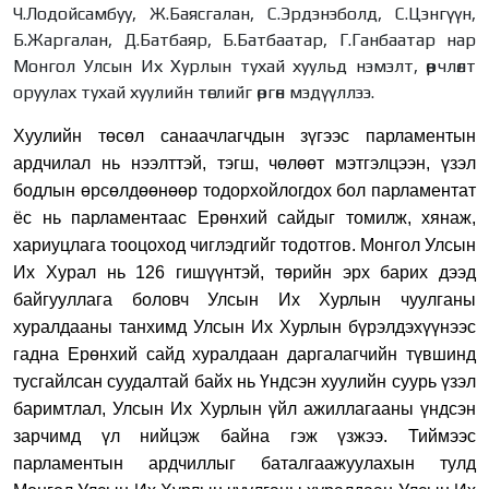
Ч.Лодойсамбуу, Ж.Баясгалан, С.Эрдэнэболд, С.Цэнгүүн,
Б.Жаргалан, Д.Батбаяр, Б.Батбаатар, Г.Ганбаатар нар
Монгол Улсын Их Хурлын тухай хуульд нэмэлт, өөрчлөлт
оруулах тухай хуулийн төслийг өргөн мэдүүллээ.
Хуулийн төсөл санаачлагчдын зүгээс парламентын
ардчилал нь нээлттэй, тэгш, чөлөөт мэтгэлцээн, үзэл
бодлын өрсөлдөөнөөр тодорхойлогдох бол парламентат
ёс нь парламентаас Ерөнхий сайдыг томилж, хянаж,
хариуцлага тооцоход чиглэдгийг тодотгов. Монгол Улсын
Их Хурал нь 126 гишүүнтэй, төрийн эрх барих дээд
байгууллага боловч Улсын Их Хурлын чуулганы
хуралдааны танхимд Улсын Их Хурлын бүрэлдэхүүнээс
гадна Ерөнхий сайд хуралдаан даргалагчийн түвшинд
тусгайлсан суудалтай байх нь Үндсэн хуулийн суурь үзэл
баримтлал, Улсын Их Хурлын үйл ажиллагааны үндсэн
зарчимд үл нийцэж байна гэж үзжээ. Тиймээс
парламентын ардчиллыг баталгаажуулахын тулд