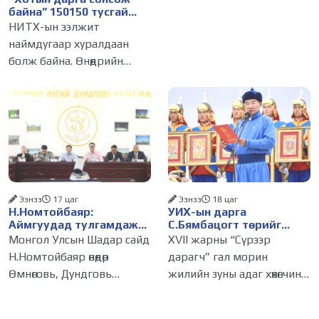
нутгийн захиргааны
байна” 150150 тусгай
байгууллага, албан
дугаарыг наймдугаар
НИТХ-ын ээлжит
тушаалтанд 2025, 2026
сарын 14-нөөс
наймдугаар хуралдаан
ажиллуулж эхэлнэ
оны эхний хагас жилийн
болж байна. Өнөөдрийн
байдлаар иргэдээс ирсэн
хуралдаанаар нийслэлийн
өргөдөл,
нутгийн захиргааны
байгууллага, албан
тушаалтанд 2025, 2026
оны эхний хагас жилийн
байдлаар иргэдээс ирсэн
өргөдөл,
Ээнээ
17 цаг
Ээнээ
18 цаг
Н.Номтойбаяр:
УИХ-ын дарга
Аймгуудад тулгамдаж
С.Бямбацогт төрийг
буй асуудлуудыг долоо
төлөөлөн Сутай хайрхны
Монгол Улсын Шадар сайд
XVII жарны “Сүрээр
хоног бүр Засгийн
тэнгэрийг тахих төрийн
Н.Номтойбаяр өнөөдөр
дарагч” гал морин
газрын хуралдаанд
тахилгад оролцлоо
Өмнөговь, Дундговь
жилийн зуны адаг хөхөгчин
танилцуулж,
шийдвэрлүүлнэ
аймагт ажиллалаа. Ерөнхий
хонь сарын 23-ны өлзий
сайдын 10 дугаар албан
дэмбэрэлтэй өдөр