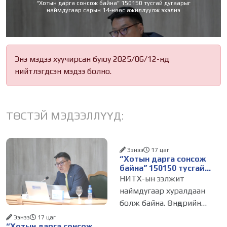
“Хотын дарга сонсож байна” 150150 тусгай дугаарыг
наймдугаар сарын 14-нөөс ажиллуулж эхэлнэ
Энэ мэдээ хуучирсан буюу 2025/06/12-нд
нийтлэгдсэн мэдээ болно.
ТӨСТЭЙ МЭДЭЭЛЛҮҮД:
Ээнээ
17 цаг
“Хотын дарга сонсож
байна” 150150 тусгай
дугаарыг наймдугаар
НИТХ-ын ээлжит
сарын 14-нөөс
наймдугаар хуралдаан
ажиллуулж эхэлнэ
болж байна. Өнөөдрийн
хуралдаанаар нийслэлийн
Ээнээ
17 цаг
“Хотын дарга сонсож