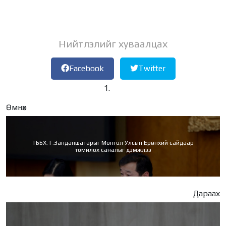
Нийтлэлийг хуваалцах
Facebook
Twitter
Өмнөх
ТББХ: Г.Занданшатарыг Монгол Улсын Ерөнхий сайдаар
томилох саналыг дэмжлээ
Дараах