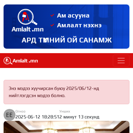
Ам асууна
Амлалт нэхнэ
АРД ТҮМНИЙ ОЙ САНАМЖ
Энэ мэдээ хуучирсан буюу 2025/06/12-нд
нийтлэгдсэн мэдээ болно.
Огноо
Унших
2025-06-12 18:28:51
2 минут 13 секунд