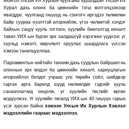
Монгол Улсын Их Хурлын чуулганы хуралдаан Улсын Их
Хурал дахь олонх ба цөөнхийн тэгш мэтгэлцээнээр
явагддаг, чуулганд гишүүд нь сонгогч иргэдээ төлөөлөн
байр сууриа нээлттэй илэрхийлж, үгээ чөлөөтэй хэлдэг
байхын сацуу хууль тогтоох, хуулийн биелэлтэд хяналт
тавих УИХ-ын бүрэн эрх халдашгүй хэрэгжих үүднээс уг
хуульд нэмэлт, өөрчлөлт оруулах шаардлага үүссэн
хэмээн танилцууллаа.
Парламентын нийтийн танхим дахь суудлын байршил нь
олонхын эрх мэдэл ба цөөнхийн хяналт, хариуцлагын
илэрхийлэл болдог учраас улс төрийн соёл, шийдвэр
гаргах арга барилд шууд нөлөөлдөг гэдгийг хууль
санаачлагчид онцолж, уг хуулийн төслийг өргөн
мэдүүлжээ. Уг хуулийн төсөлд УИХ-ын 40 гишүүн гарын
үсэг зурсан байна
хэмээн Улсын Их Хурлын Хэвлэл
мэдээллийн газраас мэдээллээ.