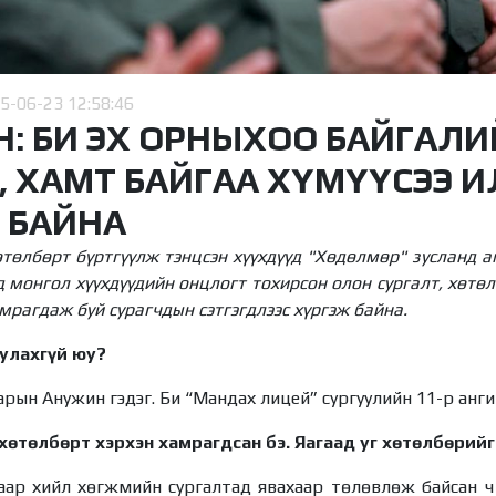
5-06-23 12:58:46
Н: БИ ЭХ ОРНЫХОО БАЙГАЛ
, ХАМТ БАЙГАА ХҮМҮҮСЭЭ 
 БАЙНА
өтөлбөрт бүртгүүлж тэнцсэн хүүхдүүд "Хөдөлмөр" зусланд а
 монгол хүүхдүүдийн онцлогт тохирсон олон сургалт, хөтө
мрагдаж буй сурагчдын сэтгэгдлээс хүргэж байна.
улахгүй юу?
ын Анужин гэдэг. Би “Мандах лицей” сургуулийн 11-р ангий
 хөтөлбөрт хэрхэн хамрагдсан бэ. Яагаад уг хөтөлбөрий
ар хийл хөгжмийн сургалтад явахаар төлөвлөж байсан ч бү