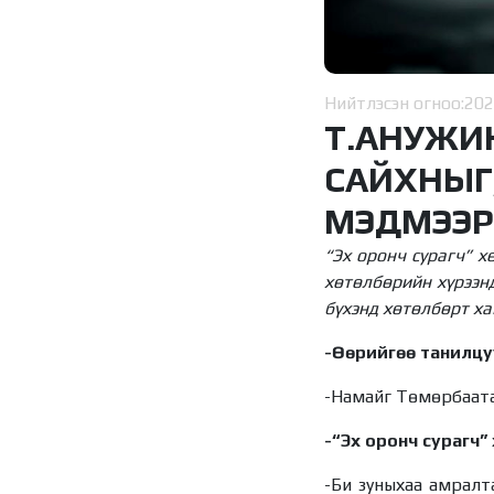
Нийтлэсэн огноо:
202
Т.АНУЖИ
САЙХНЫГ
МЭДМЭЭР
“Эх оронч сурагч” х
хөтөлбөрийн хүрээнд
бүхэнд хөтөлбөрт ха
-Өөрийгөө танилцу
-Намайг Төмөрбаатар
-“Эх оронч сурагч”
-Би зуныхаа амралта