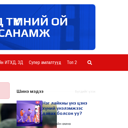
Д ТҮМНИЙ ОЙ
САНАМЖ
йн ИТХД, ЗД
Супер амлалтууд
Топ 20 ААН
Шинэ мэдээ
Бүгдийг үзэх
Нэг лайкны үнэ цэнэ
хүний үнэлэмжээс
давах болсон уу?
1 өдрийн өмнө