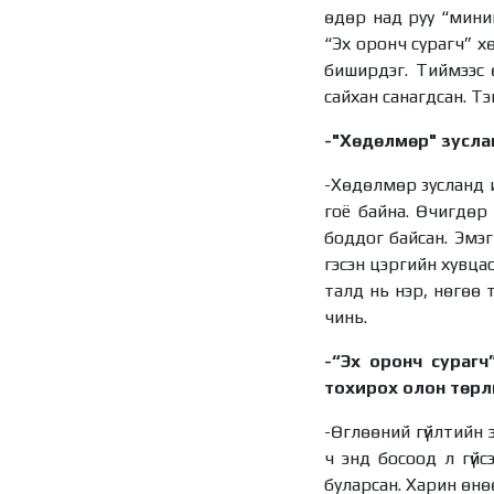
өдөр над руу “мини
“Эх оронч сурагч” х
биширдэг. Тиймээс 
сайхан санагдсан. Тэг
-"Хөдөлмөр" зусла
-Хөдөлмөр зусланд ир
гоё байна. Өчигдөр 
боддог байсан. Эмэг
гэсэн цэргийн хувца
талд нь нэр, нөгөө
чинь.
-“Эх оронч сурагч
тохирох олон төрл
-Өглөөний гүйлтийн 
ч энд босоод л гүйс
буларсан. Харин өнөө