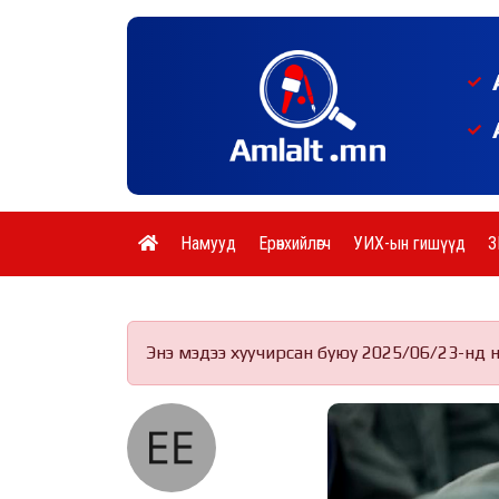
Намууд
Ерөнхийлөгч
УИХ-ын гишүүд
З
Энэ мэдээ хуучирсан буюу 2025/06/23-нд 