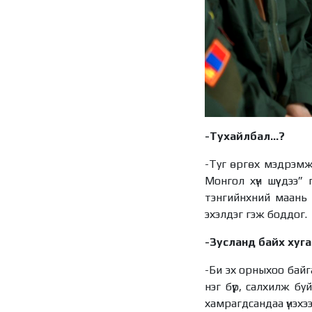
-Тухайлбал...?
-Туг өргөх мэдрэмж
Монгол хүн шүү дээ”
тэнгийнхний маань у
эхэлдэг гэж боддог.
-Зусланд байх хуг
-Би эх орныхоо байга
нэг бүр, салхилж бу
хамрагдсандаа үнэхээ