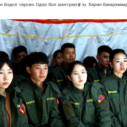
эн бодол төрсөн. Одоо бол шантрахгүй ээ. Харин бахархмаа