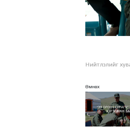
Нийтлэлийг хув
Өмнөх
“ЭХ ОРОНЧ СУРАГЧ”
ХЭРЭГЖИЖ Б