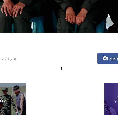
аалцах
Face
 ХӨТӨЛБӨР
АЙНА
ү