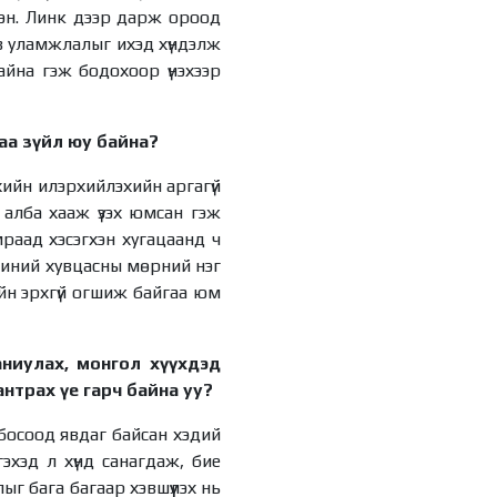
УИХ-ын гишүүн
сэн. Линк дээр дарж ороод
Б.Мөнхсоёл “Нээлттэй
өв уламжлалыг ихэд хүндэлж
парламент“ танхимд
ажиллаж, иргэдтэй
айна гэж бодохоор үнэхээр
уулзлаа
1 өдрийн өмнө
“Хотын дарга сонсож
аа зүйл юу байна?
байна” 150150 тусгай
дугаарыг наймдугаар
эхийн илэрхийлэхийн аргагүй
сарын 14-нөөс
ажиллуулж эхэлнэ
 алба хааж үзэх юмсан гэж
2 өдрийн өмнө
мраад хэсэгхэн хугацаанд ч
Н.Номтойбаяр:
 миний хувцасны мөрний нэг
Аймгуудад тулгамдаж
буй асуудлуудыг
йн эрхгүй огшиж байгаа юм
долоо хоног бүр
Засгийн газрын
2 өдрийн өмнө
хуралдаанд
аниулах, монгол хүүхдэд
танилцуулж,
УИХ-ын дарга
нтрах үе гарч байна уу?
шийдвэрлүүлнэ
С.Бямбацогт төрийг
төлөөлөн Сутай
хайрхны тэнгэрийг
босоод явдаг байсан хэдий
тахих төрийн тахилгад
2 өдрийн өмнө
эхэд л хүнд санагдаж, бие
оролцлоо
ыг бага багаар хэвшүүлэх нь
Байнгын хорооны