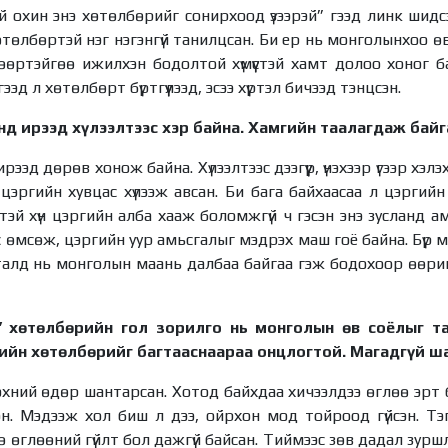
й охин энэ хөтөлбөрийг сонирхоод үзээрэй” гээд линк шид
өтөлбөртэй нэг нэгэнгүй танилцсан. Би ер нь монголынхоо 
өөртэйгөө ижилхэн бодолтой хүмүүстэй хамт долоо хоног б
ээд л хөтөлбөрт бүртгүүлээд, эсээ хүртэл бичээд тэнцсэн.
нд ирээд хүлээлтээс хэр байна. Хамгийн таалагдаж байг
ээд дөрөв хонож байна. Хүлээлтээс дээгүүр, үнэхээр үгээр хэл
цэргийн хувцас хүлээж авсан. Би бага байхаасаа л цэргийн
тэй хүн цэргийн алба хааж боломжгүй ч гэсэн энэ зусланд а
с өмсөж, цэргийн уур амьсгалыг мэдрэх маш гоё байна. Бүр
 талд нь монголын маань далбаа байгаа гэж бодохоор өөри
” хөтөлбөрийн гол зорилго нь монголын өв соёлыг т
ийн хөтөлбөрийг багтааснаараа онцлогтой. Магадгүй ша
эхний өдөр шантарсан. Хотод байхдаа хичээлдээ өглөө эрт 
эн. Мэдээж хол биш л дээ, ойрхон мод тойроод гүйсэн. Тэг
 өглөөний гүйлт бол дажгүй байсан. Тиймээс зөв дадал зуршл