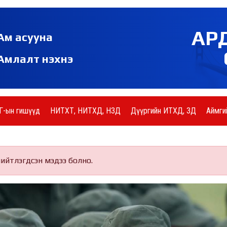
АР
Ам асууна
Амлалт нэхнэ
Г-ын гишүүд
НИТХТ, НИТХД, НЗД
Дүүргийн ИТХД, ЗД
Аймги
нийтлэгдсэн мэдээ болно.