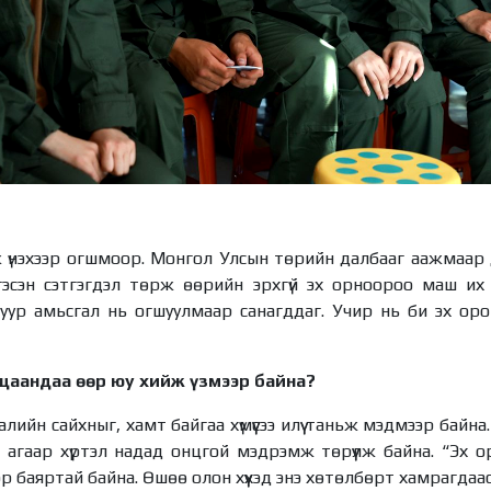
 үнэхээр огшмоор. Монгол Улсын төрийн далбааг аажмаар 
 гэсэн сэтгэгдэл төрж өөрийн эрхгүй эх орноороо маш их 
ур амьсгал нь огшуулмаар санагддаг. Учир нь би эх орон 
ацаандаа өөр юу хийж үзмээр байна?
лийн сайхныг, хамт байгаа хүмүүсээ илүү таньж мэдмээр байн
й агаар хүртэл надад онцгой мэдрэмж төрүүлж байна. “Эх 
р баяртай байна. Өшөө олон хүүхэд энэ хөтөлбөрт хамрагдаас