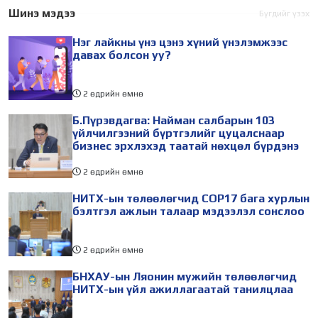
өдөр зохион
төлөөлөгчид Монгол
Шинэ мэдээ
Бүгдийг үзэх
байгуулагдана. Үүнтэй
Улсад хийж буй танилцах
Нэг лайкны үнэ цэнэ хүний үнэлэмжээс
холбогдуулан Нийслэлийн
айлчлалынхаа хүрээнд
давах болсон уу?
2 өдрийн өмнө
Б.Пүрэвдагва: Найман салбарын 103
үйлчилгээний бүртгэлийг цуцалснаар
бизнес эрхлэхэд таатай нөхцөл бүрдэнэ
2 өдрийн өмнө
НИТХ-ын төлөөлөгчид COP17 бага хурлын
бэлтгэл ажлын талаар мэдээлэл сонслоо
2 өдрийн өмнө
БНХАУ-ын Ляонин мужийн төлөөлөгчид
НИТХ-ын үйл ажиллагаатай танилцлаа