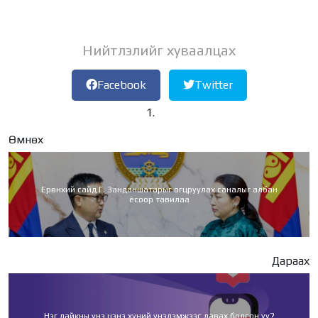
Нийтлэлийг хуваалцах
Facebook
Twitter
Өмнөх
Ерөнхий сайд Г. Занданшатарыг огцруулах саналыг албан
ёсоор тавилаа
Дараах
Нэг лайкны үнэ цэнэ хүний үнэлэмжээс давах болсон уу?