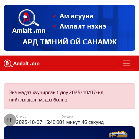
Ам асууна
Амлалт нэхнэ
АРД ТҮМНИЙ ОЙ САНАМЖ
Энэ мэдээ хуучирсан буюу 2025/10/07-нд
нийтлэгдсэн мэдээ болно.
Огноо
Унших
2025-10-07 15:40:00
1 минут 46 секунд