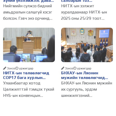
хүний үнэлэмжээс давах
салбарын 103
болсон уу?
үйлчилгээний
Нийгмийн сүлжээ бидний
НИТХ-ын ээлжит
бүртгэлийг цуцалснаар
амьдралын салшгүй хэсэг
хуралдаанаар НИТХ-ын
бизнес эрхлэхэд таатай
болсон. Гэвч энэ орчинд
2025 оны 25/29 тоот
нөхцөл бүрдэнэ
хүмүүсийн үнэлэмж,
тогтоолоор батлагдсан
амжилт, тэр ч байтугай
журмын зарим хэсгийг
хүний үнэ цэнийг хүртэл
хүчингүй болгож,
лайк, шэйр, дагагчийн
зөвшөөрлийн шинжтэй
тоогоор хэмжих хандлага
103 бүртгэлээс нийслэлийн
газар авч
бизнес эрхлэгчдийг
Ээнээ
уржигдар
Ээнээ
уржигдар
НИТХ-ын төлөөлөгчид
БНХАУ-ын Ляонин
COP17 бага хурлын
мужийн төлөөлөгчид
бэлтгэл ажлын талаар
НИТХ-ын үйл
Улаанбаатар хотод
БНХАУ-ын Ляонин мужийн
мэдээлэл сонслоо
ажиллагаатай
Цөлжилттэй тэмцэх тухай
их сургууль, эрдэм
танилцлаа
НҮБ-ын конвенцын
шинжилгээний
Талуудын 17 дугаар бага
байгууллагын эрдэмтэн,
хурал (COP17) 2026 оны 08
судлаач, оюутнууд болон
дугаар сарын 17-28-ны
залуу бизнес эрхлэгчдийн