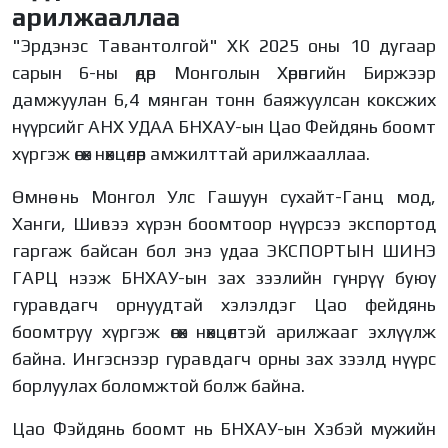
арилжааллаа
"Эрдэнэс Тавантолгой" ХК 2025 оны 10 дугаар
сарын 6-ны өдөр Монголын Хөрөнгийн Биржээр
дамжуулан 6,4 мянган тонн баяжуулсан коксжих
нүүрсийг АНХ УДАА БНХАУ-ын Цао Фейдянь боомт
хүргэж өгөх нөхцөлөөр амжилттай арилжааллаа.
Өмнө нь Монгол Улс Гашуун сухайт-Ганц мод,
Ханги, Шивээ хүрэн боомтоор нүүрсээ экспортод
гаргаж байсан бол энэ удаа ЭКСПОРТЫН ШИНЭ
ГАРЦ нээж БНХАУ-ын зах зээлийн гүнрүү буюу
гуравдагч орнуудтай хэлэлдэг Цао фейдянь
боомтруу хүргэж өгөх нөхцөлтэй арилжааг эхлүүлж
байна. Ингэснээр гуравдагч орны зах зээлд нүүрс
борлуулах боломжтой болж байна.
Цао Фэйдянь боомт нь БНХАУ-ын Хэбэй мужийн