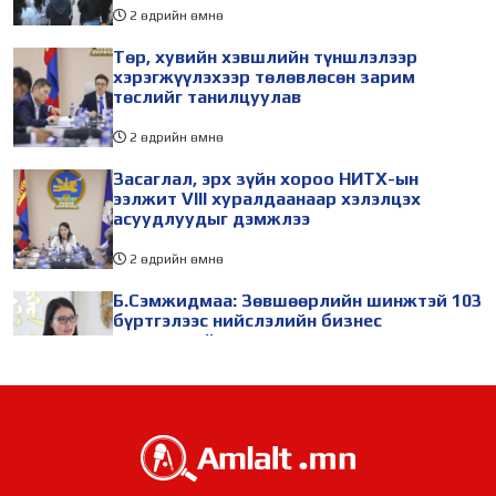
2 өдрийн өмнө
Төр, хувийн хэвшлийн түншлэлээр
хэрэгжүүлэхээр төлөвлөсөн зарим
төслийг танилцуулав
2 өдрийн өмнө
Засаглал, эрх зүйн хороо НИТХ-ын
ээлжит VIII хуралдаанаар хэлэлцэх
асуудлуудыг дэмжлээ
2 өдрийн өмнө
Б.Сэмжидмаа: Зөвшөөрлийн шинжтэй 103
бүртгэлээс нийслэлийн бизнес
эрхлэгчдийг чөлөөллөө
2 өдрийн өмнө
ТБХ 67 асуудал хэлэлцэж, нийслэлийн
төсвийн талаарх ерөнхий хяналтын
сонсгол зохион байгуулсан байна