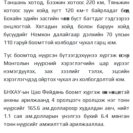
Таншань хотод, Бээжин хотоос 220 км, Тяньжин
хотоос зүүн хойд зүгт 120 км-т байрладаг бөгөөд
Бохайн эдийн засгийн чөлөөт бүст багтдаг гэдгээрээ
онцлогтой. Хятадын хойд болон баруун хойд
бүсүүдийг Номхон далайгаар дэлхийн 70 улсын
110 гаруй боомттой холбодог чухал гарц юм.
Тус боомтод нүүрсэн бүтээгдэхүүнээ хүргэж өгснөөр
Монголын нүүрсний хэрэглэгчийн цар хүрээг
нэмэгдүүлэх, зах зээлийг тэлэх, эцсийн
хэрэглэгчдэд ойртох чухал ач холбогдолтой юм.
БНХАУ-ын Цао Фейдянь боомт хүргэж өгөх нөхцөлтэй
анхны арилжаанд 4 оролцогч оролцож нэг тонн
нүүрсийг 165.6 ам.доллароор худалдан авч, нийт
1.1 сая ам.долларын үнэлгээ бүхий 6.4 мянган
тонн нүүрсийг амжилттай арилжааллаа.