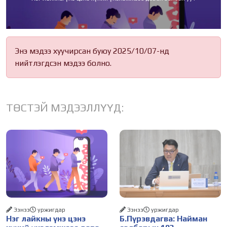
Энэ мэдээ хуучирсан буюу 2025/10/07-нд
нийтлэгдсэн мэдээ болно.
ТӨСТЭЙ МЭДЭЭЛЛҮҮД:
Ээнээ
уржигдар
Ээнээ
уржигдар
Нэг лайкны үнэ цэнэ
Б.Пүрэвдагва: Найман