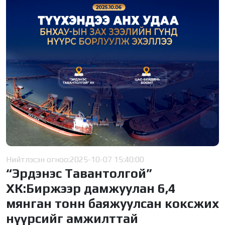
Нийтлэсэн огноо:
2025-10-07 15:40:00
“Эрдэнэс Тавантолгой”
ХК:Биржээр дамжуулан 6,4
мянган тонн баяжуулсан коксжих
нүүрсийг амжилттай