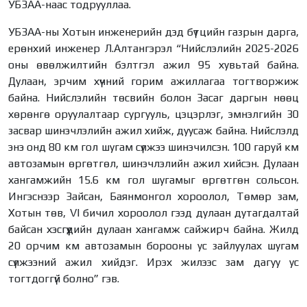
УБЗАА-наас тодрууллаа.
УБЗАА-ны Хотын инженерийн дэд бүтцийн газрын дарга,
ерөнхий инженер Л.Алтангэрэл “Нийслэлийн 2025-2026
оны өвөлжилтийн бэлтгэл ажил 95 хувьтай байна.
Дулаан, эрчим хүчний горим ажиллагаа тогтворжиж
байна. Нийслэлийн төсвийн болон Засаг даргын нөөц
хөрөнгө оруулалтаар сургууль, цэцэрлэг, эмнэлгийн 30
засвар шинэчлэлийн ажил хийж, дуусаж байна. Нийслэлд
энэ онд 80 км гол шугам сүлжээ шинэчилсэн. 100 гаруй км
автозамын өргөтгөл, шинэчлэлийн ажил хийсэн. Дулаан
хангамжийн 15.6 км гол шугамыг өргөтгөн сольсон.
Ингэснээр Зайсан, Баянмонгол хороолол, Төмөр зам,
Хотын төв, VI бичил хороолол гээд дулаан дутагдалтай
байсан хэсгүүдийн дулаан хангамж сайжирч байна. Жилд
20 орчим км автозамын борооны ус зайлуулах шугам
сүлжээний ажил хийдэг. Ирэх жилээс зам дагуу ус
тогтдоггүй болно” гэв.