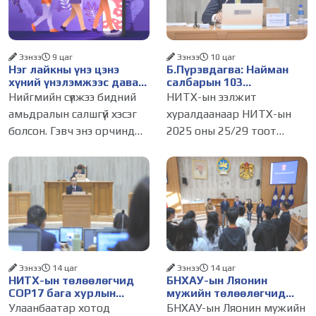
Ээнээ
9 цаг
Ээнээ
10 цаг
Нэг лайкны үнэ цэнэ
Б.Пүрэвдагва: Найман
хүний үнэлэмжээс давах
салбарын 103
болсон уу?
үйлчилгээний
Нийгмийн сүлжээ бидний
НИТХ-ын ээлжит
бүртгэлийг цуцалснаар
амьдралын салшгүй хэсэг
хуралдаанаар НИТХ-ын
бизнес эрхлэхэд таатай
болсон. Гэвч энэ орчинд
2025 оны 25/29 тоот
нөхцөл бүрдэнэ
хүмүүсийн үнэлэмж, амжилт,
тогтоолоор батлагдсан
тэр ч байтугай хүний үнэ
журмын зарим хэсгийг
цэнийг хүртэл лайк, шэйр,
хүчингүй болгож,
дагагчийн тоогоор
зөвшөөрлийн шинжтэй
хэмжих хандлага газар
103 бүртгэлээс нийслэлийн
авч
бизнес эрхлэгчдийг
Ээнээ
14 цаг
Ээнээ
14 цаг
НИТХ-ын төлөөлөгчид
БНХАУ-ын Ляонин
COP17 бага хурлын
мужийн төлөөлөгчид
бэлтгэл ажлын талаар
НИТХ-ын үйл
Улаанбаатар хотод
БНХАУ-ын Ляонин мужийн