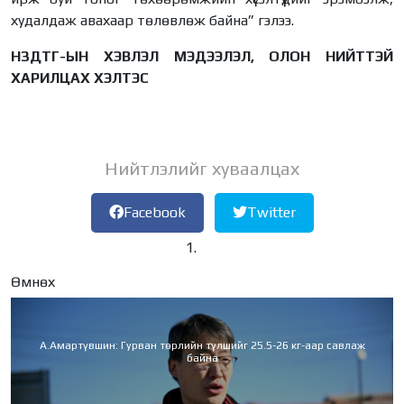
худалдаж авахаар төлөвлөж байна” гэлээ.
НЗДТГ-ЫН ХЭВЛЭЛ МЭДЭЭЛЭЛ, ОЛОН НИЙТТЭЙ
ХАРИЛЦАХ ХЭЛТЭС
Нийтлэлийг хуваалцах
Facebook
Twitter
Өмнөх
А.Амартүвшин: Гурван төрлийн түлшийг 25.5-26 кг-аар савлаж
байна