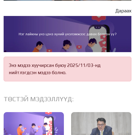
Дараах
Нэг лайкны үнэ цэнэ хүний үнэлэмжээс давах болсон уу?
Энэ мэдээ хуучирсан буюу 2025/11/03-нд
нийтлэгдсэн мэдээ болно.
ТӨСТЭЙ МЭДЭЭЛЛҮҮД: