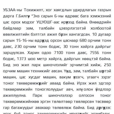
УБЗАА-ны Тохижилт, хог хаягдлын удирдлагын газрын
дарга Г.Билгүүн “Энэ сарын 6-ны өдрөөс бага хэмжээний
цас орох мэдээг УЦУОШГ-аас ирүүлээд байна. Өнөөдрийн
байдлаар зам, талбайн цэвэрлэгээтэй холбоотой
өвөлжилтийн бэлтгэл ажил бүрэн хангагдсан. 10 дугаар
сарын 15-16-ны өдрүүдэд орсон цаснаар 680 орчим тонн
давс, 230 орчим тонн бодис, 30 тонн хайрга дайргыг
зарцуулсан. Харин одоо 7100 тонн давс, 7556 тонн
бодис, 1373 шоо метр хайрга, дайргын нөөцтэй байна.
Бид энэ жил парк шинэчлэлийг эрчимтэй хийж, 250
орчим машин техникийг авсан. Үүнд, зам, талбайн шүүртэй
машин, цас хусдаг машин, вакум үлээгч, угаагч зэрэг
тоног төхөөрөмжүүдийг аваад байна. Ирэх жил эдгээр
төхөөрөмжийн тоноглолуудыг авч, илүү олон үйлдлээр
ажиллуулна. Парк шинэчлэлээр олгосон тоног
төхөөрөмжийнхөө эргэн төлөлтөөр төвлөрсөн төсвөөр
гар багажуудыг авахаар төлөвлөж байна. Бид дүүргүүдээс
ирж буй тоног төхөөрөмжийн хүсэлтүүдийг эрэмбэлж,