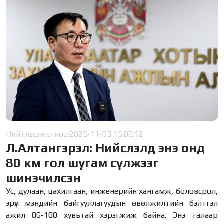
Нийтлэсэн огноо:
2025-11-03 15:06:12
Л.Алтангэрэл: Нийслэлд энэ онд
80 км гол шугам сүлжээг
шинэчилсэн
Ус, дулаан, цахилгаан, инженерийн хангамж, боловсрол,
эрүүл мэндийн байгууллагуудын өвөлжилтийн бэлтгэл
ажил 86-100 хувьтай хэрэгжиж байна. Энэ талаар