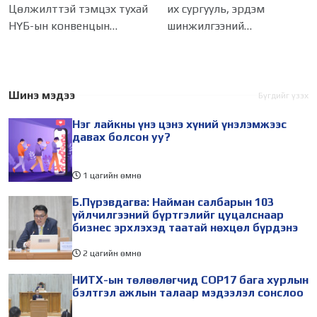
мэдээлэл сонслоо
ажиллагаатай
Цөлжилттэй тэмцэх тухай
их сургууль, эрдэм
танилцлаа
НҮБ-ын конвенцын
шинжилгээний
Талуудын 17 дугаар бага
байгууллагын эрдэмтэн,
хурал (COP17) 2026 оны 08
судлаач, оюутнууд болон
дугаар сарын 17-28-ны
залуу бизнес эрхлэгчдийн
өдөр зохион
төлөөлөгчид Монгол
Шинэ мэдээ
Бүгдийг үзэх
байгуулагдана. Үүнтэй
Улсад хийж буй танилцах
Нэг лайкны үнэ цэнэ хүний үнэлэмжээс
холбогдуулан Нийслэлийн
айлчлалынхаа хүрээнд
давах болсон уу?
1 цагийн өмнө
Б.Пүрэвдагва: Найман салбарын 103
үйлчилгээний бүртгэлийг цуцалснаар
бизнес эрхлэхэд таатай нөхцөл бүрдэнэ
2 цагийн өмнө
НИТХ-ын төлөөлөгчид COP17 бага хурлын
бэлтгэл ажлын талаар мэдээлэл сонслоо