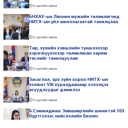
6 цагийн өмнө
БНХАУ-ын Ляонин мужийн төлөөлөгчид
НИТХ-ын үйл ажиллагаатай танилцлаа
6 цагийн өмнө
Төр, хувийн хэвшлийн түншлэлээр
хэрэгжүүлэхээр төлөвлөсөн зарим
төслийг танилцуулав
6 цагийн өмнө
Засаглал, эрх зүйн хороо НИТХ-ын
ээлжит VIII хуралдаанаар хэлэлцэх
асуудлуудыг дэмжлээ
6 цагийн өмнө
Б.Сэмжидмаа: Зөвшөөрлийн шинжтэй 103
бүртгэлээс нийслэлийн бизнес
эрхлэгчдийг чөлөөллөө