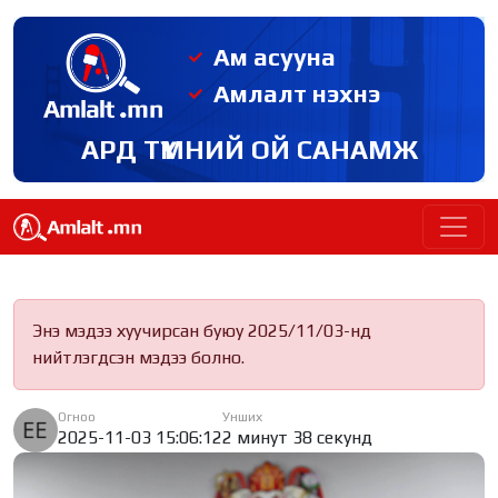
Ам асууна
Амлалт нэхнэ
АРД ТҮМНИЙ ОЙ САНАМЖ
Энэ мэдээ хуучирсан буюу 2025/11/03-нд
нийтлэгдсэн мэдээ болно.
Огноо
Унших
2025-11-03 15:06:12
2 минут 38 секунд