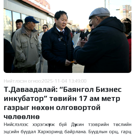
Нийтлэсэн огноо:
2025-11-04 13:49:00
Т.Даваадалай: “Баянгол Бизнес
инкубатор” төвийн 17 ам метр
газрыг нөхөн олговортой
чөлөөлнө
Нийслэлээс хэрэгжүүлж буй Дүүжин тээврийн төслийн
эцсийн буудал Хархоринд байрлана. Буудлын орц, гарц