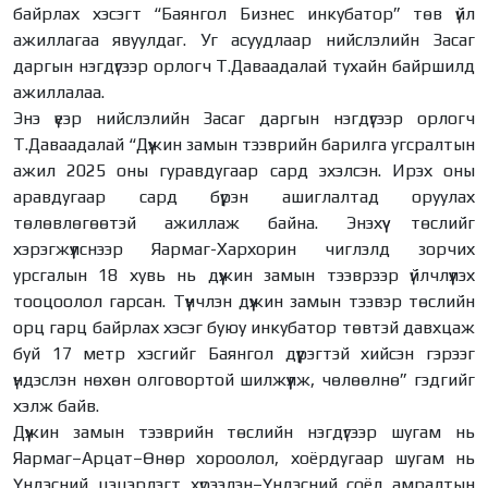
байрлах хэсэгт “Баянгол Бизнес инкубатор” төв үйл
ажиллагаа явуулдаг. Уг асуудлаар нийслэлийн Засаг
даргын нэгдүгээр орлогч Т.Даваадалай тухайн байршилд
ажиллалаа.
Энэ үеэр нийслэлийн Засаг даргын нэгдүгээр орлогч
Т.Даваадалай “Дүүжин замын тээврийн барилга угсралтын
ажил 2025 оны гуравдугаар сард эхэлсэн. Ирэх оны
аравдугаар сард бүрэн ашиглалтад оруулах
төлөвлөгөөтэй ажиллаж байна. Энэхүү төслийг
хэрэгжүүлснээр Яармаг-Хархорин чиглэлд зорчих
урсгалын 18 хувь нь дүүжин замын тээврээр үйлчлүүлэх
тооцоолол гарсан. Түүнчлэн дүүжин замын тээвэр төслийн
орц гарц байрлах хэсэг буюу инкубатор төвтэй давхцаж
буй 17 метр хэсгийг Баянгол дүүрэгтэй хийсэн гэрээг
үндэслэн нөхөн олговортой шилжүүлж, чөлөөлнө” гэдгийг
хэлж байв.
Дүүжин замын тээврийн төслийн нэгдүгээр шугам нь
Яармаг–Арцат–Өнөр хороолол, хоёрдугаар шугам нь
Үндэсний цэцэрлэгт хүрээлэн–Үндэсний соёл амралтын