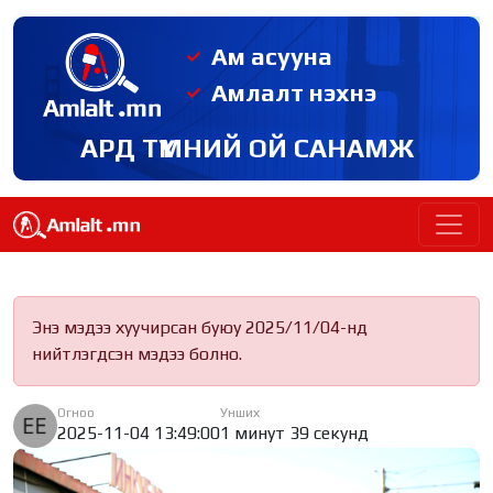
Ам асууна
Амлалт нэхнэ
АРД ТҮМНИЙ ОЙ САНАМЖ
Энэ мэдээ хуучирсан буюу 2025/11/04-нд
нийтлэгдсэн мэдээ болно.
Огноо
Унших
2025-11-04 13:49:00
1 минут 39 секунд