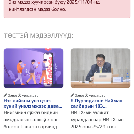
Энэ мэдээ хуучирсан буюу 2025/11/04-нд
нийтлэгдсэн мэдээ болно.
ТӨСТЭЙ МЭДЭЭЛЛҮҮД:
Ээнээ
уржигдар
Ээнээ
уржигдар
Нэг лайкны үнэ цэнэ
Б.Пүрэвдагва: Найман
хүний үнэлэмжээс давах
салбарын 103
болсон уу?
үйлчилгээний
Нийгмийн сүлжээ бидний
НИТХ-ын ээлжит
бүртгэлийг цуцалснаар
амьдралын салшгүй хэсэг
хуралдаанаар НИТХ-ын
бизнес эрхлэхэд таатай
болсон. Гэвч энэ орчинд
2025 оны 25/29 тоот
нөхцөл бүрдэнэ
хүмүүсийн үнэлэмж, амжилт,
тогтоолоор батлагдсан