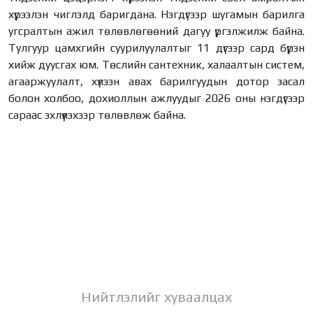
хүрээлэн чиглэлд баригдана. Нэгдүгээр шугамын барилга
угсралтын ажил төлөвлөгөөний дагуу үргэлжилж байна.
Тулгуур цамхгийн суурилуулалтыг 11 дүгээр сард бүрэн
хийж дуусгах юм. Төслийн сантехник, халаалтын систем,
агааржуулалт, хүлээн авах барилгуудын дотор засал
болон холбоо, дохиоллын ажлуудыг 2026 оны нэгдүгээр
сараас эхлүүлэхээр төлөвлөж байна.
Нийтлэлийг хуваалцах