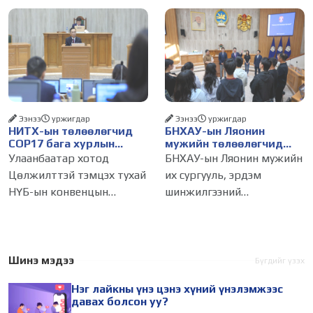
тэр ч байтугай хүний үнэ
журмын зарим хэсгийг
цэнийг хүртэл лайк, шэйр,
хүчингүй болгож,
дагагчийн тоогоор
зөвшөөрлийн шинжтэй
хэмжих хандлага газар
103 бүртгэлээс нийслэлийн
авч
бизнес эрхлэгчдийг
Ээнээ
уржигдар
Ээнээ
уржигдар
НИТХ-ын төлөөлөгчид
БНХАУ-ын Ляонин
COP17 бага хурлын
мужийн төлөөлөгчид
бэлтгэл ажлын талаар
НИТХ-ын үйл
Улаанбаатар хотод
БНХАУ-ын Ляонин мужийн
мэдээлэл сонслоо
ажиллагаатай
Цөлжилттэй тэмцэх тухай
их сургууль, эрдэм
танилцлаа
НҮБ-ын конвенцын
шинжилгээний
Талуудын 17 дугаар бага
байгууллагын эрдэмтэн,
хурал (COP17) 2026 оны 08
судлаач, оюутнууд болон
дугаар сарын 17-28-ны
залуу бизнес эрхлэгчдийн
өдөр зохион
төлөөлөгчид Монгол
Шинэ мэдээ
Бүгдийг үзэх
байгуулагдана. Үүнтэй
Улсад хийж буй танилцах
Нэг лайкны үнэ цэнэ хүний үнэлэмжээс
холбогдуулан Нийслэлийн
айлчлалынхаа хүрээнд
давах болсон уу?