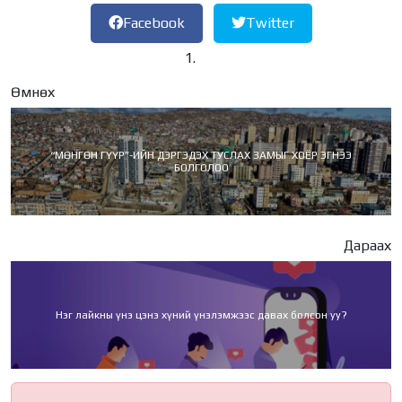
Facebook
Twitter
Өмнөх
“МӨНГӨН ГҮҮР”-ИЙН ДЭРГЭДЭХ ТУСЛАХ ЗАМЫГ ХОЁР ЭГНЭЭ
БОЛГОЛОО
Дараах
Нэг лайкны үнэ цэнэ хүний үнэлэмжээс давах болсон уу?