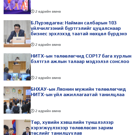
2 өдрийн өмнө
Б.Пүрэвдагва: Найман салбарын 103
үйлчилгээний бүртгэлийг цуцалснаар
бизнес эрхлэхэд таатай нөхцөл бүрдэнэ
2 өдрийн өмнө
НИТХ-ын төлөөлөгчид COP17 бага хурлын
бэлтгэл ажлын талаар мэдээлэл сонслоо
2 өдрийн өмнө
БНХАУ-ын Ляонин мужийн төлөөлөгчид
НИТХ-ын үйл ажиллагаатай танилцлаа
2 өдрийн өмнө
Төр, хувийн хэвшлийн түншлэлээр
хэрэгжүүлэхээр төлөвлөсөн зарим
төслийг танилцуулав