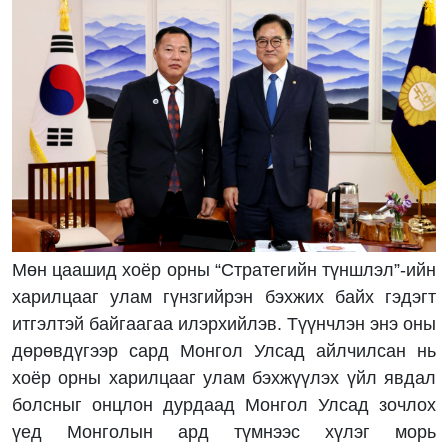
Мөн цаашид хоёр орны “Стратегийн түншлэл”-ийн
харилцааг улам гүнзгийрэн бэхжих байх гэдэгт
итгэлтэй байгаагаа илэрхийлэв. Түүнчлэн энэ оны
дөрөвдүгээр сард Монгол Улсад айлчилсан нь
хоёр орны харилцааг улам бэхжүүлэх үйл явдал
болсныг онцлон дурдаад Монгол Улсад зочлох
үед Монголын ард түмнээс хүлэг морь