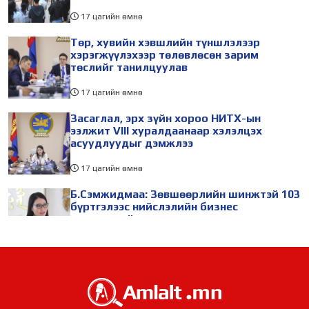
17 цагийн өмнө
Төр, хувийн хэвшлийн түншлэлээр
хэрэгжүүлэхээр төлөвлөсөн зарим
төслийг танилцуулав
17 цагийн өмнө
Засаглал, эрх зүйн хороо НИТХ-ын
ээлжит VIII хуралдаанаар хэлэлцэх
асуудлуудыг дэмжлээ
17 цагийн өмнө
Б.Сэмжидмаа: Зөвшөөрлийн шинжтэй 103
бүртгэлээс нийслэлийн бизнес
эрхлэгчдийг чөлөөллөө
17 цагийн өмнө
ТБХ 67 асуудал хэлэлцэж, нийслэлийн
төсвийн талаарх ерөнхий хяналтын
сонсгол зохион байгуулсан байна