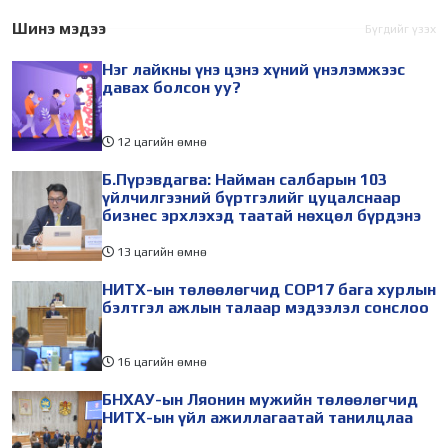
дугаар сарын 17-28-ны
залуу бизнес эрхлэгчдийн
өдөр зохион
төлөөлөгчид Монгол
Шинэ мэдээ
Бүгдийг үзэх
байгуулагдана. Үүнтэй
Улсад хийж буй танилцах
Нэг лайкны үнэ цэнэ хүний үнэлэмжээс
холбогдуулан Нийслэлийн
айлчлалынхаа хүрээнд
давах болсон уу?
12 цагийн өмнө
Б.Пүрэвдагва: Найман салбарын 103
үйлчилгээний бүртгэлийг цуцалснаар
бизнес эрхлэхэд таатай нөхцөл бүрдэнэ
13 цагийн өмнө
НИТХ-ын төлөөлөгчид COP17 бага хурлын
бэлтгэл ажлын талаар мэдээлэл сонслоо
16 цагийн өмнө
БНХАУ-ын Ляонин мужийн төлөөлөгчид
НИТХ-ын үйл ажиллагаатай танилцлаа