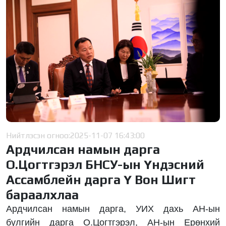
Нийтлэсэн огноо:
2025-11-07 16:43:00
Ардчилсан намын дарга
О.Цогтгэрэл БНСУ-ын Үндэсний
Ассамблейн дарга Ү Вон Шигт
бараалхлаа
Ардчилсан намын дарга, УИХ дахь АН-ын
бүлгийн дарга О.Цогтгэрэл, АН-ын Ерөнхий