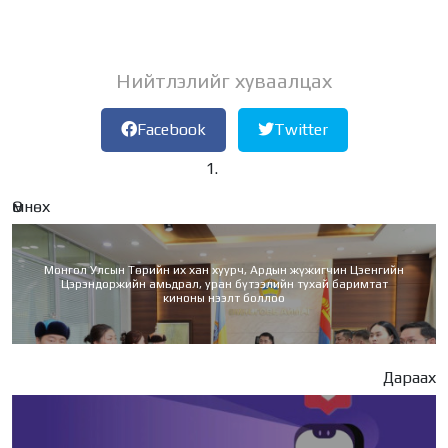
Нийтлэлийг хуваалцах
Facebook
Twitter
Өмнөх
Монгол Улсын Төрийн их хан хуурч, Ардын жүжигчин Цэенгийн
Цэрэндоржийн амьдрал, уран бүтээлийн тухай баримтат
киноны нээлт боллоо
Дараах