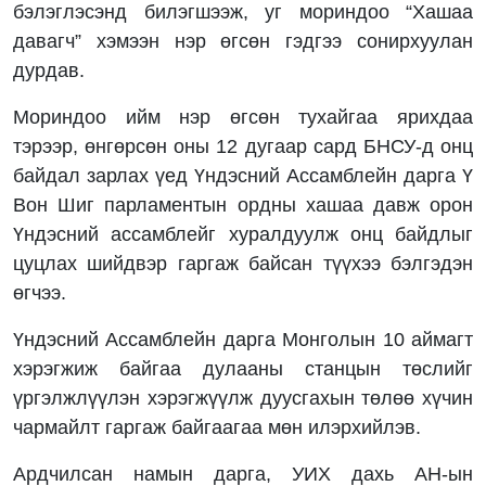
бэлэглэсэнд билэгшээж, уг мориндоо “Хашаа
давагч” хэмээн нэр өгсөн гэдгээ сонирхуулан
дурдав.
Мориндоо ийм нэр өгсөн тухайгаа ярихдаа
тэрээр, өнгөрсөн оны 12 дугаар сард БНСУ-д онц
байдал зарлах үед Үндэсний Ассамблейн дарга Ү
Вон Шиг парламентын ордны хашаа давж орон
Үндэсний ассамблейг хуралдуулж онц байдлыг
цуцлах шийдвэр гаргаж байсан түүхээ бэлгэдэн
өгчээ.
Үндэсний Ассамблейн дарга Монголын 10 аймагт
хэрэгжиж байгаа дулааны станцын төслийг
үргэлжлүүлэн хэрэгжүүлж дуусгахын төлөө хүчин
чармайлт гаргаж байгаагаа мөн илэрхийлэв.
Ардчилсан намын дарга, УИХ дахь АН-ын