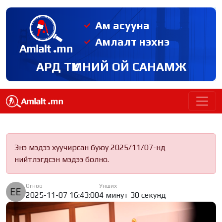
Ам асууна
Амлалт нэхнэ
АРД ТҮМНИЙ ОЙ САНАМЖ
Энэ мэдээ хуучирсан буюу 2025/11/07-нд
нийтлэгдсэн мэдээ болно.
Огноо
Унших
2025-11-07 16:43:00
4 минут 30 секунд