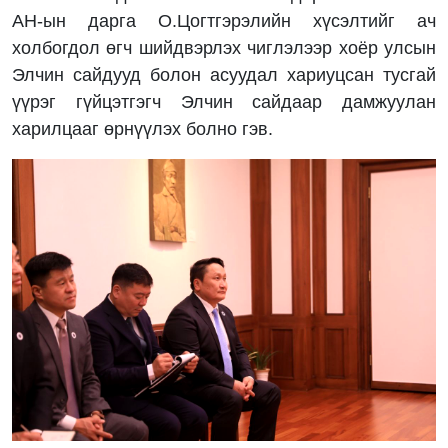
АН-ын дарга О.Цогтгэрэлийн хүсэлтийг ач
холбогдол өгч шийдвэрлэх чиглэлээр хоёр улсын
Элчин сайдууд болон асуудал хариуцсан тусгай
үүрэг гүйцэтгэгч Элчин сайдаар дамжуулан
харилцааг өрнүүлэх болно гэв.