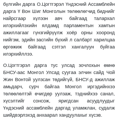
бүлгийн дарга О.Цогтгэрэл Үндэсний Ассамблейн
дарга Ү Вон Шиг Монголын төлөөлөгчид биднийг
найрсгаар хүлээн авч байгаад талархал
илэрхийлэхийн ялдамд парламентын хамтын
ажиллагааг гүнзгийрүүлж хоёр орны хооронд
нийгэм, эдийн засгийн бүхий л салбарт харилцаа
өргөжиж байгаад сэтгэл хангалуун буйгаа
илэрхийллээ.
О.Цогтгэрэл дарга тус улсад зочлохын өмнө
БНСУ-аас Монгол Улсад суугаа элчин сайд Чой
Жин Вонтой уулзсан төдийгүй, БНСУ-д ажиллаж
амьдарч, сурч байгаа Монгол иргэдийнхээ
төлөөлөлтэй өчигдөр уулзаж, тэднийхээ санал,
хүсэлтийг сонсож, яригдсан асуудлуудыг
Үндэсний ассамблейн даргад уламжлан, судалж
шийдвэрлэхэд анхаарал хандуулахыг хүсэв.