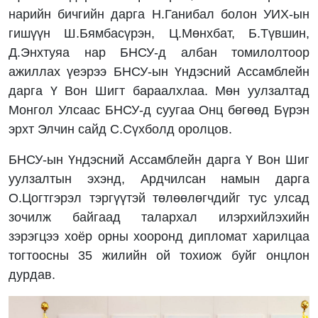
нарийн бичгийн дарга Н.Ганибал болон УИХ-ын
гишүүн Ш.Бямбасүрэн, Ц.Мөнхбат, Б.Түвшин,
Д.Энхтуяа нар БНСУ-д албан томилолтоор
ажиллах үеэрээ БНСУ-ын Үндэсний Ассамблейн
дарга Ү Вон Шигт бараалхлаа. Мөн уулзалтад
Монгол Улсаас БНСУ-д суугаа Онц бөгөөд Бүрэн
эрхт Элчин сайд С.Сүхболд оролцов.
БНСУ-ын Үндэсний Ассамблейн дарга Ү Вон Шиг
уулзалтын эхэнд, Ардчилсан намын дарга
О.Цогтгэрэл тэргүүтэй төлөөлөгчдийг тус улсад
зочилж байгаад талархал илэрхийлэхийн
зэрэгцээ хоёр орны хооронд дипломат харилцаа
тогтоосны 35 жилийн ой тохиож буйг онцлон
дурдав.