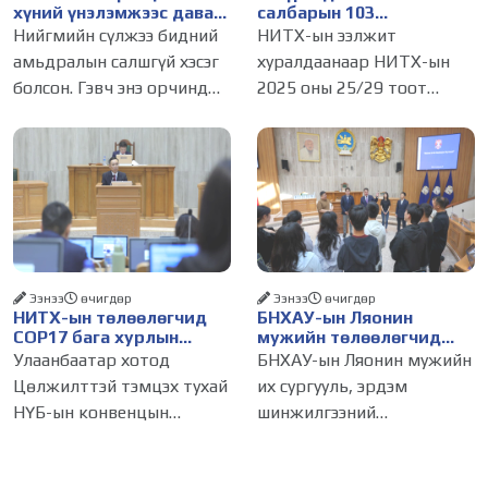
хүний үнэлэмжээс давах
салбарын 103
болсон уу?
үйлчилгээний
Нийгмийн сүлжээ бидний
НИТХ-ын ээлжит
бүртгэлийг цуцалснаар
амьдралын салшгүй хэсэг
хуралдаанаар НИТХ-ын
бизнес эрхлэхэд таатай
болсон. Гэвч энэ орчинд
2025 оны 25/29 тоот
нөхцөл бүрдэнэ
хүмүүсийн үнэлэмж,
тогтоолоор батлагдсан
амжилт, тэр ч байтугай
журмын зарим хэсгийг
хүний үнэ цэнийг хүртэл
хүчингүй болгож,
лайк, шэйр, дагагчийн
зөвшөөрлийн шинжтэй
тоогоор хэмжих хандлага
103 бүртгэлээс нийслэлийн
газар авч
бизнес эрхлэгчдийг
Ээнээ
өчигдѳр
Ээнээ
өчигдѳр
НИТХ-ын төлөөлөгчид
БНХАУ-ын Ляонин
COP17 бага хурлын
мужийн төлөөлөгчид
бэлтгэл ажлын талаар
НИТХ-ын үйл
Улаанбаатар хотод
БНХАУ-ын Ляонин мужийн
мэдээлэл сонслоо
ажиллагаатай
Цөлжилттэй тэмцэх тухай
их сургууль, эрдэм
танилцлаа
НҮБ-ын конвенцын
шинжилгээний
Талуудын 17 дугаар бага
байгууллагын эрдэмтэн,
хурал (COP17) 2026 оны 08
судлаач, оюутнууд болон