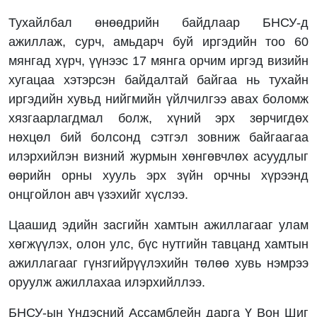
Тухайлбал өнөөдрийн байдлаар БНСУ-д
ажиллаж, сурч, амьдарч буй иргэдийн тоо 60
мянгад хүрч, үүнээс 17 мянга орчим иргэд визийн
хугацаа хэтэрсэн байдалтай байгаа нь тухайн
иргэдийн хувьд нийгмийн үйлчилгээ авах боломж
хязгаарлагдмал болж, хүний эрх зөрчигдөх
нөхцөл бий болсонд сэтгэл зовниж байгаагаа
илэрхийлэн визний журмын хөнгөвчлөх асуудлыг
өөрийн орны хууль эрх зүйн орчны хүрээнд
онцгойлон авч үзэхийг хүслээ.
Цаашид эдийн засгийн хамтын ажиллагааг улам
хөгжүүлэх, олон улс, бүс нутгийн тавцанд хамтын
ажиллагааг гүнзгийрүүлэхийн төлөө хувь нэмрээ
оруулж ажиллахаа илэрхийллээ.
БНСУ-ын Үндэсний Ассамблейн дарга Ү Вон Шиг