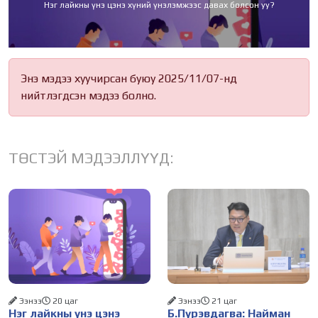
Нэг лайкны үнэ цэнэ хүний үнэлэмжээс давах болсон уу?
Энэ мэдээ хуучирсан буюу 2025/11/07-нд
нийтлэгдсэн мэдээ болно.
ТӨСТЭЙ МЭДЭЭЛЛҮҮД:
Ээнээ
20 цаг
Ээнээ
21 цаг
Нэг лайкны үнэ цэнэ
Б.Пүрэвдагва: Найман